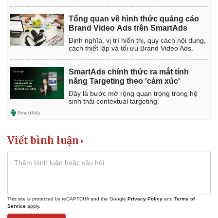
Tổng quan về hình thức quảng cáo
Brand Video Ads trên SmartAds
Định nghĩa, vị trí hiển thị, quy cách nội dung,
cách thiết lập và tối ưu Brand Video Ads.
Kinh tế
Thị trường
Bất động sản
Giá vàng
SmartAds chính thức ra mắt tính
Khởi nghiệp
Tiêu dùng
năng Targeting theo 'cảm xúc'
Tỷ giá
Đây là bước mở rộng quan trọng trong hệ
Chứng khoán
sinh thái contextual targeting.
Giá cà phê
Viết bình luận
This site is protected by reCAPTCHA and the Google
Privacy Policy
and
Terms of
Service
apply.