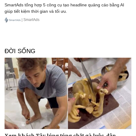
Doanh nhân
Trải nghiệm
SmartAds tổng hợp 5 công cụ tạo headline quảng cáo bằng AI
Vì cộng đồng
Chuyển đổi số
giúp tiết kiệm thời gian và tối ưu.
| SmartAds
ĐỜI SỐNG
Xem khách Tây lúng túng chặt gà luộc, dân