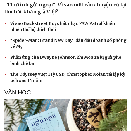
“Thư tình gửi ngoại”: Vì sao một câu chuyện cũ lại
thu hút khán giả Việt?
Vì sao Backstreet Boys hát nhạc PAW Patrol khiến
nhiều thế hệ thích thú?
“Spider-Man: Brand New Day” dẫn đầu doanh số phòng
vé Mỹ
Phản ứng của Dwayne Johnson khi Moana bị giới phê
bình chê bai
The Odyssey vượt 1 tỷ USD, Christopher Nolan tái lập kỳ
tích sau 14 năm
VĂN HỌC