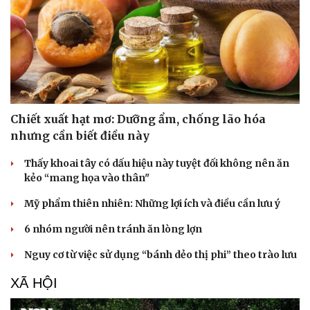
Chiết xuất hạt mơ: Dưỡng ẩm, chống lão hóa
nhưng cần biết điều này
Thấy khoai tây có dấu hiệu này tuyệt đối không nên ăn
kẻo “mang họa vào thân"
Du lịch
Podcast
Mỹ phẩm thiên nhiên: Những lợi ích và điều cần lưu ý
Tư vấn
Câu chuyện thời sự
6 nhóm người nên tránh ăn lòng lợn
Săn Tour
Đọc truyện đêm khuya
check-in
Cửa sổ tình yêu
Nguy cơ từ việc sử dụng “bánh dẻo thị phi” theo trào lưu
Kể chuyện cho bé
Hạt giống tâm hồn
XÃ HỘI