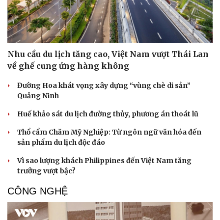
Nhu cầu du lịch tăng cao, Việt Nam vượt Thái Lan
về ghế cung ứng hàng không
Đường Hoa khát vọng xây dựng “vùng chè di sản”
Quảng Ninh
Huế khảo sát du lịch đường thủy, phương án thoát lũ
Thổ cẩm Chăm Mỹ Nghiệp: Từ ngôn ngữ văn hóa đến
sản phẩm du lịch độc đáo
Vì sao lượng khách Philippines đến Việt Nam tăng
Sức khỏe
Đời sống
trưởng vượt bậc?
Dinh dưỡng - món ngon
Nhà đẹp
Cây thuốc
Blog
CÔNG NGHỆ
Sản phụ khoa
Tình yêu - Gia đình
Nhi khoa
Nam khoa