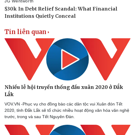
Bóng đá
Ô tô
Lịch thi đấu bóng đá
Xe máy
Thế giới thể thao
Tư vấn
eSports
Hậu trường
Tin liên quan
Nhiều lễ hội truyền thống đầu xuân 2020 ở Đắk
Lắk
VOV.VN -Phục vụ cho đồng bào các dân tộc vui Xuân đón Tết
2020, tỉnh Đắk Lắk sẽ tổ chức nhiều hoạt động văn hóa văn nghệ
trước, trong và sau Tết Nguyên Đán.