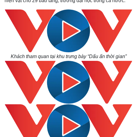
hiện vật cho 29 bảo tàng, trường đại học trong cả nước.
Thế giới
Multimedia
Khách tham quan tại khu trưng bày “Dấu ấn thời gian”
Quan sát
Video
Cuộc sống đó đây
Ảnh
Hồ sơ
E-Magazine
Infographic