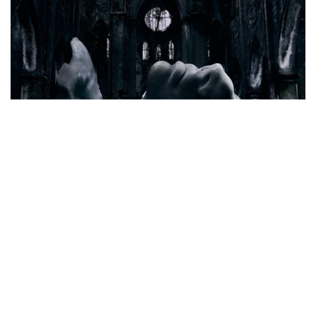
Cần một hệ sinh thái trách nhiệm để ngăn âm
nhạc lệch chuẩn
Cây đại phong cầm tấu một bản nhạc suốt 639 năm vừa
chuyển hợp âm thứ 17
Hoa sữa
Khúc mùa thu
Từ vụ MCK gỡ 19 ca khúc: Không thể gây sốc rồi chỉ xin