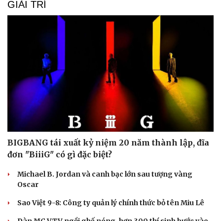
GIẢI TRÍ
BIGBANG tái xuất kỷ niệm 20 năm thành lập, đĩa
đơn "BiiiG" có gì đặc biệt?
Michael B. Jordan và canh bạc lớn sau tượng vàng
Oscar
Sao Việt 9-8: Công ty quản lý chính thức bỏ tên Miu Lê
Dàn MC VTV ngồi ghế nóng, hơn 300 thí sinh bước vào