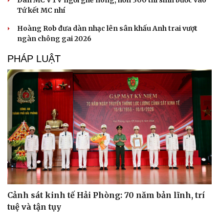
Tứ kết MC nhí
Hoàng Rob đưa dàn nhạc lên sân khấu Anh trai vượt
ngàn chông gai 2026
PHÁP LUẬT
Văn hóa
Giải trí
Sân khấu - Điện ảnh
Nghệ sĩ
Văn học
Thời trang
Cảnh sát kinh tế Hải Phòng: 70 năm bản lĩnh, trí
Âm nhạc
Sao Việt
tuệ và tận tụy
Di sản