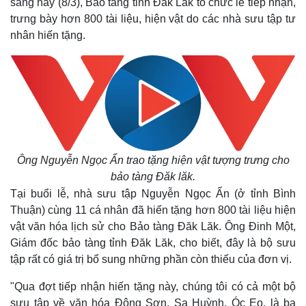
sáng nay (8/3), Bảo tàng tỉnh Đăk Lăk tổ chức lễ tiếp nhận,
trưng bày hơn 800 tài liệu, hiện vật do các nhà sưu tập tư
nhân hiến tặng.
Ông Nguyễn Ngọc Ẩn trao tặng hiện vật tượng trưng cho
bảo tàng Đăk lăk.
Tại buổi lễ, nhà sưu tập Nguyễn Ngọc Ẩn (ở tỉnh Bình
Thuận) cùng 11 cá nhân đã hiến tặng hơn 800 tài liệu hiện
vật văn hóa lịch sử cho Bảo tàng Đăk Lăk. Ông Đinh Một,
Giám đốc bảo tàng tỉnh Đăk Lăk, cho biết, đây là bộ sưu
tập rất có giá trị bổ sung những phần còn thiếu của đơn vị.
"Qua đợt tiếp nhận hiến tặng này, chúng tôi có cả một bộ
sưu tập về văn hóa Đông Sơn, Sa Huỳnh, Óc Eo, là ba