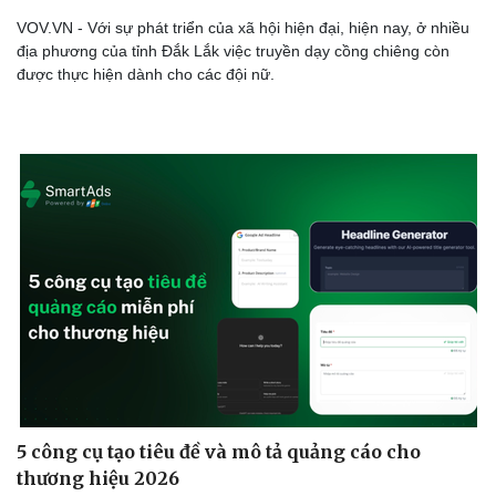
VOV.VN - Với sự phát triển của xã hội hiện đại, hiện nay, ở nhiều
địa phương của tỉnh Đắk Lắk việc truyền dạy cồng chiêng còn
được thực hiện dành cho các đội nữ.
Doanh nghiệp
Công nghệ
5 công cụ tạo tiêu đề và mô tả quảng cáo cho
Thông tin doanh nghiệp
Sành điệu
thương hiệu 2026
Doanh nghiệp 24h
Tin Công nghệ