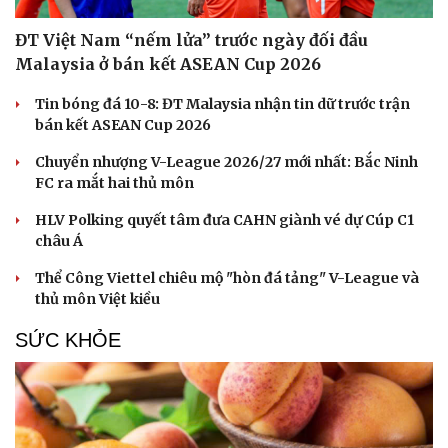
ĐT Việt Nam “nếm lửa” trước ngày đối đầu
Malaysia ở bán kết ASEAN Cup 2026
Tin bóng đá 10-8: ĐT Malaysia nhận tin dữ trước trận
bán kết ASEAN Cup 2026
Chuyển nhượng V-League 2026/27 mới nhất: Bắc Ninh
FC ra mắt hai thủ môn
HLV Polking quyết tâm đưa CAHN giành vé dự Cúp C1
châu Á
Thể Công Viettel chiêu mộ "hòn đá tảng" V-League và
thủ môn Việt kiều
SỨC KHỎE