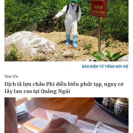
Pháp luật
Quân sự - Quốc phòng
Vụ án
Vũ khí
Tin nóng
Việt Nam
Tư vấn luật
Phân tích