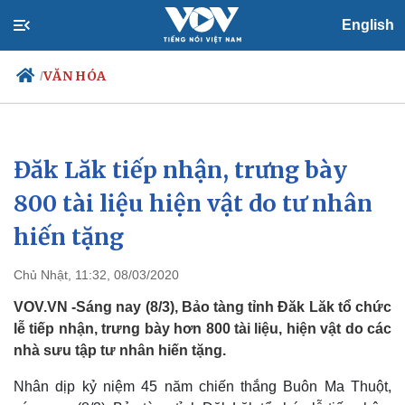
English
VĂN HÓA
/
Đăk Lăk tiếp nhận, trưng bày
Chính trị
Xã hội
Đảng
Tin 24h
800 tài liệu hiện vật do tư nhân
Tổ chức nhân sự
Dự báo thời tiết
hiến tặng
Quốc hội
Giáo dục
Nhận diện sự thật
Dấu ấn VOV
Việc làm
Chủ Nhật, 11:32, 08/03/2020
Biển đảo
VOV.VN -Sáng nay (8/3), Bảo tàng tỉnh Đăk Lăk tổ chức
lễ tiếp nhận, trưng bày hơn 800 tài liệu, hiện vật do các
nhà sưu tập tư nhân hiến tặng.
Nhân dịp kỷ niệm 45 năm chiến thắng Buôn Ma Thuột,