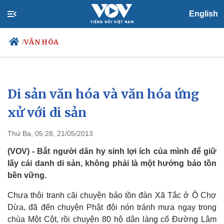
English
VĂN HÓA
/
Di sản văn hóa và văn hóa ứng
Chính trị
Xã hội
Đảng
Tin 24h
xử với di sản
Tổ chức nhân sự
Dự báo thời tiết
Quốc hội
Giáo dục
Thứ Ba, 05:28, 21/05/2013
Nhận diện sự thật
Dấu ấn VOV
Việc làm
(VOV) - Bắt người dân hy sinh lợi ích của mình để giữ
Biển đảo
lấy cái danh di sản, không phải là một hướng bảo tồn
bền vững.
Chưa thôi tranh cãi chuyện bảo tồn đàn Xã Tắc ở Ô Chợ
Dừa, đã đến chuyện Phật đội nón tránh mưa ngay trong
chùa Một Cột, rồi chuyện 80 hộ dân làng cổ Đường Lâm