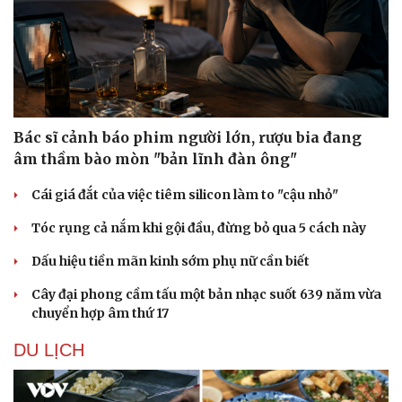
Bác sĩ cảnh báo phim người lớn, rượu bia đang
âm thầm bào mòn "bản lĩnh đàn ông"
Cái giá đắt của việc tiêm silicon làm to "cậu nhỏ"
Tóc rụng cả nắm khi gội đầu, đừng bỏ qua 5 cách này
Dấu hiệu tiền mãn kinh sớm phụ nữ cần biết
Cây đại phong cầm tấu một bản nhạc suốt 639 năm vừa
chuyển hợp âm thứ 17
DU LỊCH