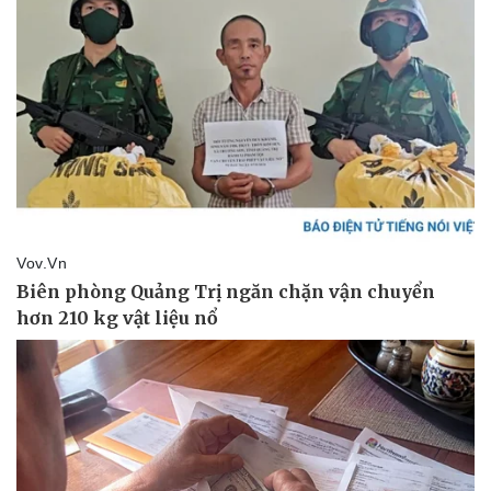
Thể thao
Ô tô - Xe máy
Bóng đá
Ô tô
Lịch thi đấu bóng đá
Xe máy
Thế giới thể thao
Tư vấn
eSports
Hậu trường