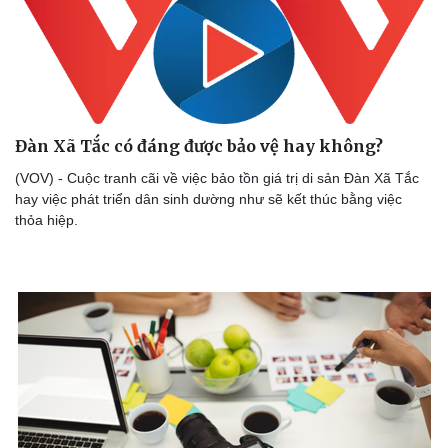
Đàn Xã Tắc có đáng được bảo vệ hay không?
Doanh nghiệp
Công nghệ
(VOV) - Cuộc tranh cãi về việc bảo tồn giá trị di sản Đàn Xã Tắc
Thông tin doanh nghiệp
Sành điệu
hay việc phát triển dân sinh dường như sẽ kết thúc bằng việc
Doanh nghiệp 24h
Tin Công nghệ
thỏa hiệp.
Doanh nhân
Trải nghiệm
Vì cộng đồng
Chuyển đổi số