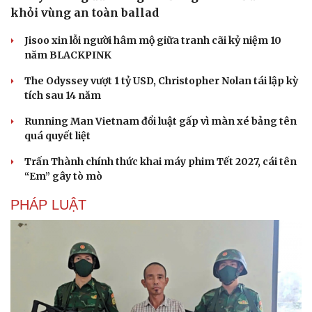
khỏi vùng an toàn ballad
Văn hóa
Giải trí
Jisoo xin lỗi người hâm mộ giữa tranh cãi kỷ niệm 10
Sân khấu - Điện ảnh
Nghệ sĩ
năm BLACKPINK
Văn học
Thời trang
Âm nhạc
Sao Việt
The Odyssey vượt 1 tỷ USD, Christopher Nolan tái lập kỳ
Di sản
tích sau 14 năm
Running Man Vietnam đổi luật gấp vì màn xé bảng tên
quá quyết liệt
Trấn Thành chính thức khai máy phim Tết 2027, cái tên
“Em” gây tò mò
PHÁP LUẬT