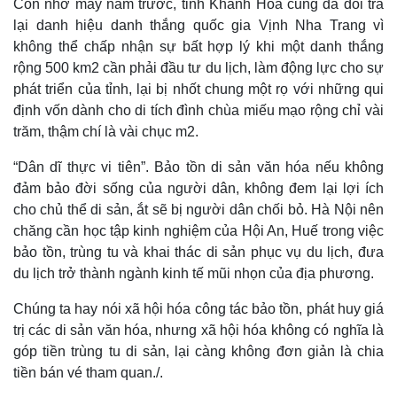
Còn nhớ mấy năm trước, tỉnh Khánh Hoà cũng đã đòi trả
lại danh hiệu danh thắng quốc gia Vịnh Nha Trang vì
không thể chấp nhận sự bất hợp lý khi một danh thắng
rộng 500 km2 cần phải đầu tư du lịch, làm động lực cho sự
phát triển của tỉnh, lại bị nhốt chung một rọ với những qui
định vốn dành cho di tích đình chùa miếu mạo rộng chỉ vài
trăm, thậm chí là vài chục m2.
“Dân dĩ thực vi tiên”. Bảo tồn di sản văn hóa nếu không
đảm bảo đời sống của người dân, không đem lại lợi ích
cho chủ thể di sản, ắt sẽ bị người dân chối bỏ. Hà Nội nên
chăng cần học tập kinh nghiệm của Hội An, Huế trong việc
bảo tồn, trùng tu và khai thác di sản phục vụ du lịch, đưa
du lịch trở thành ngành kinh tế mũi nhọn của địa phương.
Chúng ta hay nói xã hội hóa công tác bảo tồn, phát huy giá
trị các di sản văn hóa, nhưng xã hội hóa không có nghĩa là
góp tiền trùng tu di sản, lại càng không đơn giản là chia
tiền bán vé tham quan./.