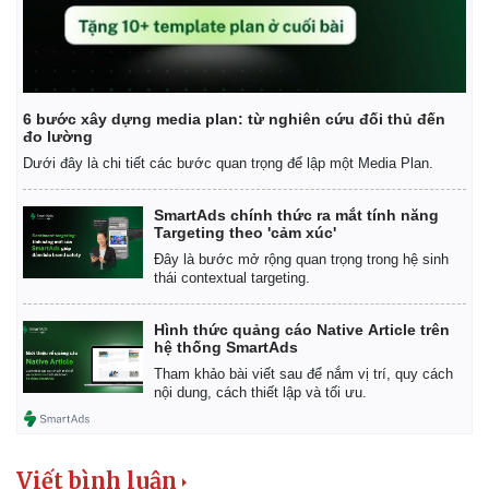
Kinh tế
Thị trường
Bất động sản
Giá vàng
Khởi nghiệp
Tiêu dùng
Tỷ giá
Chứng khoán
6 bước xây dựng media plan: từ nghiên cứu đối thủ đến
đo lường
Giá cà phê
Dưới đây là chi tiết các bước quan trọng để lập một Media Plan.
SmartAds chính thức ra mắt tính năng
Targeting theo 'cảm xúc'
Đây là bước mở rộng quan trọng trong hệ sinh
thái contextual targeting.
Hình thức quảng cáo Native Article trên
hệ thống SmartAds
Tham khảo bài viết sau để nắm vị trí, quy cách
nội dung, cách thiết lập và tối ưu.
Viết bình luận