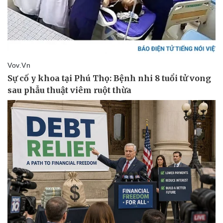
Pháp luật
Quân sự - Quốc phòng
Vụ án
Vũ khí
Tin nóng
Việt Nam