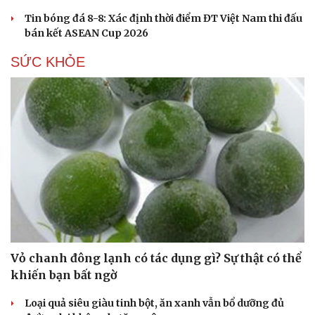
check-in
Cửa sổ tình yêu
Tin bóng đá 8-8: Xác định thời điểm ĐT Việt Nam thi đấu
Kể chuyện cho bé
bán kết ASEAN Cup 2026
Hạt giống tâm hồn
SỨC KHỎE
Vỏ chanh đông lạnh có tác dụng gì? Sự thật có thể
khiến bạn bất ngờ
Loại quả siêu giàu tinh bột, ăn xanh vẫn bổ dưỡng đủ