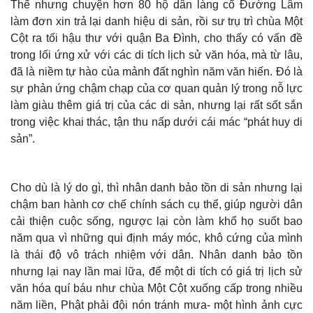
Thế nhưng chuyện hơn 80 hộ dân làng cổ Đường Lâm
làm đơn xin trả lại danh hiệu di sản, rồi sư trụ trì chùa Một
Cột ra tối hậu thư với quận Ba Đình, cho thấy có vấn đề
trong lối ứng xử với các di tích lịch sử văn hóa, mà từ lâu,
đã là niềm tự hào của mảnh đất nghìn năm văn hiến. Đó là
sự phản ứng chậm chạp của cơ quan quản lý trong nỗ lực
làm giàu thêm giá trị của các di sản, nhưng lại rất sốt sắn
trong việc khai thác, tận thu nấp dưới cái mác “phát huy di
sản”.
Cho dù là lý do gì, thì nhân danh bảo tồn di sản nhưng lại
chậm ban hành cơ chế chính sách cụ thể, giúp người dân
cải thiện cuộc sống, ngược lại còn làm khổ họ suốt bao
năm qua vì những qui định máy móc, khô cứng của mình
là thái độ vô trách nhiệm với dân. Nhân danh bảo tồn
nhưng lại nay lần mai lữa, để một di tích có giá trị lịch sử
văn hóa quí báu như chùa Một Cột xuống cấp trong nhiều
năm liền, Phật phải đội nón tránh mưa- một hình ảnh cực