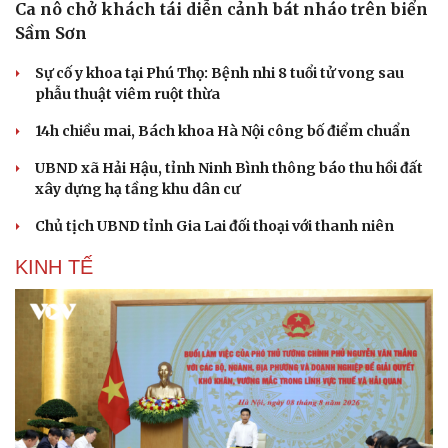
Ca nô chở khách tái diễn cảnh bát nháo trên biển
Sầm Sơn
Sự cố y khoa tại Phú Thọ: Bệnh nhi 8 tuổi tử vong sau
phẫu thuật viêm ruột thừa
14h chiều mai, Bách khoa Hà Nội công bố điểm chuẩn
UBND xã Hải Hậu, tỉnh Ninh Bình thông báo thu hồi đất
xây dựng hạ tầng khu dân cư
Chủ tịch UBND tỉnh Gia Lai đối thoại với thanh niên
KINH TẾ
Cải chính