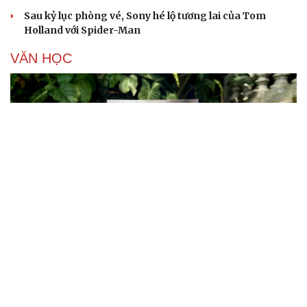
Sau kỷ lục phòng vé, Sony hé lộ tương lai của Tom
Holland với Spider-Man
VĂN HỌC
Cuốn sách giúp người bận rộn thoát khỏi vòng
xoáy kiệt sức
"Bẫy bản năng - Trực giác của bạn không đáng tin