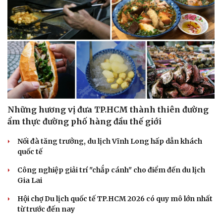
Sức khỏe
Đời sống
Dinh dưỡng - món ngon
Nhà đẹp
Cây thuốc
Blog
Sản phụ khoa
Tình yêu - Gia đình
Nhi khoa
Nam khoa
Làm đẹp - giảm cân
Phòng mạch online
Những hương vị đưa TP.HCM thành thiên đường
Ăn sạch sống khỏe
ẩm thực đường phố hàng đầu thế giới
Nối đà tăng trưởng, du lịch Vĩnh Long hấp dẫn khách
quốc tế
Công nghiệp giải trí "chắp cánh" cho điểm đến du lịch
Gia Lai
Hội chợ Du lịch quốc tế TP.HCM 2026 có quy mô lớn nhất
từ trước đến nay