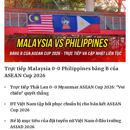
Trực tiếp Malaysia 0-0 Philippines bảng B của
ASEAN Cup 2026
Trực tiếp Thái Lan 0-0 Myanmar ASEAN Cup 2026: "Voi
chiến" quyết thắng
ĐT Việt Nam tập hồi phục chuẩn bị cho bán kết ASEAN
Cup 2026
Du lịch
Podcast
Tư vấn
Câu chuyện thời sự
Hé lộ mục tiêu của đội tuyển nữ Việt Nam ở đấu trường
Săn Tour
Đọc truyện đêm khuya
ASIAD 2026