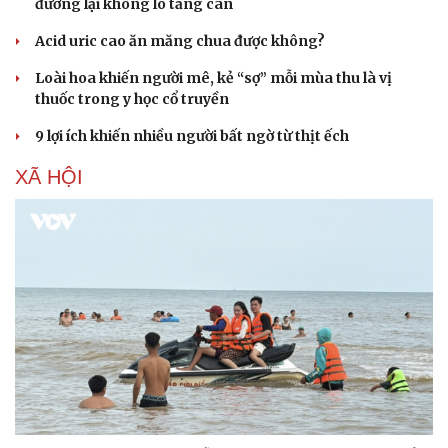
đường lại không lo tăng cân
Acid uric cao ăn măng chua được không?
Loài hoa khiến người mê, kẻ “sợ” mỗi mùa thu là vị
thuốc trong y học cổ truyền
9 lợi ích khiến nhiều người bất ngờ từ thịt ếch
XÃ HỘI