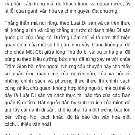
kỳ phản cảm trong mắt du khách trong và ngoài nước, ấy
là lỗi của ngành văn hóa và chính quyền địa phương.
Thẳng thắn mà nói rằng, theo Luật Di sản và cả trên thực
tế, không ai tin và cũng chẳng ai tước đi danh hiệu Di sản
quốc gia của làng cổ Đường Lâm chỉ vì lá đơn thể hiện
Thế giới
Multimedia
quan điểm của một số hộ dân như vậy. Cũng không ai để
Quan sát
Video
cho chùa Một Cột giữa lòng Thủ đô bị sư trụ trì hạ giải để
Cuộc sống đó đây
Ảnh
Hồ sơ
E-Magazine
trùng tu theo kiểu cưỡng bức như đã từng xảy ra với chùa
Infographic
Trăm Gian hồi năm ngoái. Nhưng câu chuyện này cho thấy
sự phản ứng mạnh mẽ của người dân, của xã hội về
những chính sách và phương thức thực thi chính sách
cứng nhắc, chủ quan, không hợp lòng người, mà cụ thể ở
đây là Luật Di sản và cách thực thi bảo tồn của các Ban
quản lý di tích. Bắt người dân hy sinh lợi ích của mình để
giữ lấy cái danh di sản, không phải là một hướng bảo tồn
bền vững. Nói cách khác, đó là bảo tồn văn hoá một
cách… thiếu văn hoá!