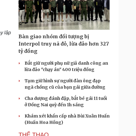
y lập
Bàn giao nhóm đối tượng bị
Interpol truy nã đỏ, lừa đảo hơn 327
tỷ đồng
Bắt giữ người phụ nữ giả danh công an
lừa đảo "chạy án" 400 triệu đồng
Tạm giữ hình sự người đàn ông đạp
ngã chồng cũ của bạn gái giữa đường
Cha dượng đánh đập, bắt bé gái 11 tuổi
ở Đồng Nai quỳ đến 1h sáng
Khám xét khẩn cấp nhà Bùi Xuân Huấn
(Huấn Hoa Hồng)
THỂ THAO