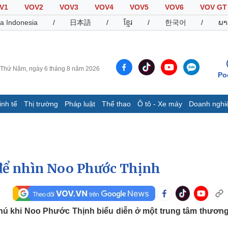
V1
VOV2
VOV3
VOV4
VOV5
VOV6
VOV GT
a Indonesia
/
日本語
/
ខ្មែរ
/
한국어
/
ພາ
Thứ Năm, ngày 6 tháng 8 năm 2026
Po
inh tế
Thị trường
Pháp luật
Thể thao
Ô tô - Xe máy
Doanh nghi
Thế giới
Multimedia
K
Quan sát
Video
B
Cuộc sống đó đây
Ảnh
K
Hồ sơ
E-Magazine
 để nhìn Noo Phước Thịnh
Infographic
Thể thao
Ô tô - Xe máy
D
hú khi Noo Phước Thịnh biểu diễn ở một trung tâm thương
Bóng đá
Ô tô
T