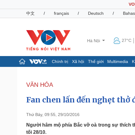
VO
中文
/
français
/
Deutsch
/
Bahas
27°C
Hà Nội
Chính trị
Xã hội
Thế giới
Multimedia
K
Chính trị
Xã hội
Đảng
Tin 24h
VĂN HÓA
Tổ chức nhân sự
Dự báo thời tiết
Quốc hội
Giáo dục
Fan chen lấn đến nghẹt thở
Nhận diện sự thật
Dấu ấn VOV
Việc làm
Biển đảo
Thứ Bảy, 09:55, 29/10/2016
Pháp luật
Quân sự - Quốc phòng
Người hâm mộ phía Bắc vỡ oà trong sự thích t
tối 28/10.
Vụ án
Vũ khí