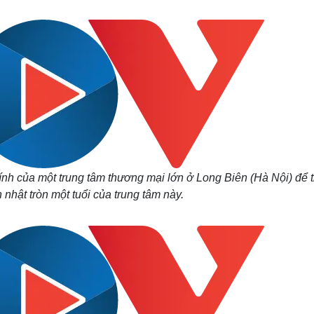
Lịch thi đấu bóng đá
Xe máy
Thế giới thể thao
Tư vấn
eSports
V
Hậu trường
Văn hóa
Giải trí
D
Sân khấu - Điện ảnh
Nghệ sĩ
Văn học
Thời trang
Âm nhạc
Sao Việt
c
Di sản
chính của một trung tâm thương mại lớn ở Long Biên (Hà Nội) để
 nhật tròn một tuổi của trung tâm này.