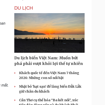
DU LỊCH
 ban
Du lịch biển Việt Nam: Muốn bứt
phá phải vượt khỏi lợi thế tự nhiên
Khách quốc tế đến Việt Nam 7 tháng
2026: Những con số nổi bật
c mắt
.
Nhặt bỏ 'hạt sạn' để làng biển Đắk Lắk
giữ chân du khách
Cần Thơ cụ thể hóa “Ba kết nối”, xúc