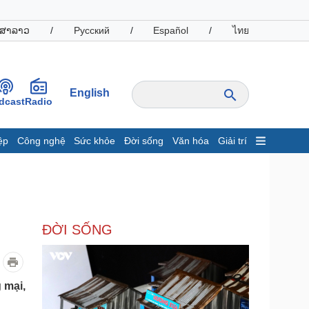
ສາລາວ
/
Русский
/
Español
/
ไทย
English
dcast
Radio
ệp
Công nghệ
Sức khỏe
Đời sống
Văn hóa
Giải trí
inh tế
Thị trường
ất động sản
Giá vàng
hởi nghiệp
Tiêu dùng
Tỷ giá
ĐỜI SỐNG
Chứng khoán
Giá cà phê
oanh nghiệp
Công nghệ
 mại,
hông tin doanh nghiệp
Sành điệu