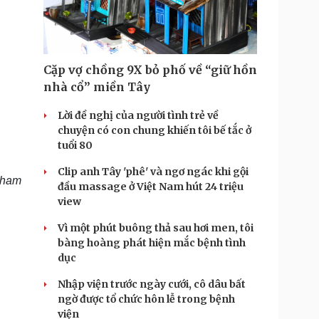
Doanh nghiệp 24h
Tin Công nghệ
Doanh nhân
Trải nghiệm
ì cộng đồng
Chuyển đổi số
Cặp vợ chồng 9X bỏ phố về “giữ hồn
u lịch
Podcast
nhà cổ” miền Tây
Tư vấn
Câu chuyện thời sự
Săn Tour
Đọc truyện đêm khuya
Lời đề nghị của người tình trẻ về
heck-in
Cửa sổ tình yêu
chuyện có con chung khiến tôi bế tắc ở
Kể chuyện cho bé
tuổi 80
Hạt giống tâm hồn
Clip anh Tây 'phê' và ngơ ngác khi gội
 tham
đầu massage ở Việt Nam hút 24 triệu
view
Vì một phút buông thả sau hơi men, tôi
bàng hoàng phát hiện mắc bệnh tình
dục
Nhập viện trước ngày cưới, cô dâu bất
ngờ được tổ chức hôn lễ trong bệnh
viện