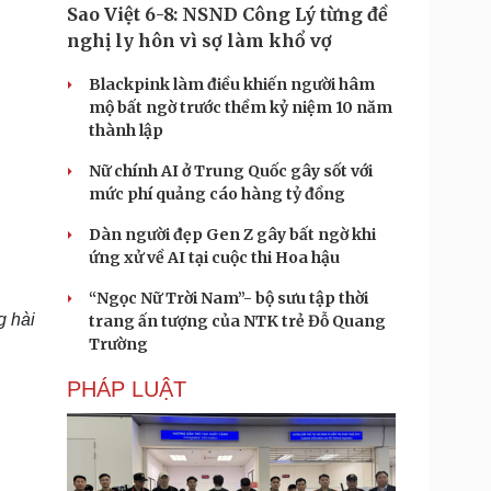
Sao Việt 6-8: NSND Công Lý từng đề
nghị ly hôn vì sợ làm khổ vợ
Blackpink làm điều khiến người hâm
mộ bất ngờ trước thềm kỷ niệm 10 năm
thành lập
Nữ chính AI ở Trung Quốc gây sốt với
mức phí quảng cáo hàng tỷ đồng
Dàn người đẹp Gen Z gây bất ngờ khi
ứng xử về AI tại cuộc thi Hoa hậu
“Ngọc Nữ Trời Nam”- bộ sưu tập thời
g hài
trang ấn tượng của NTK trẻ Đỗ Quang
Trường
PHÁP LUẬT