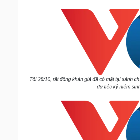
Tin nóng
Việt Nam
Tư vấn luật
Phân tích
Sức khỏe
Đời sống
Dinh dưỡng - món ngon
Nhà đẹp
Cây thuốc
Blog
Sản phụ khoa
Tình yêu - Gia đình
Nhi khoa
Nam khoa
Làm đẹp - giảm cân
Tối 28/10, rất đông khán giả đã có mặt tại sảnh 
Phòng mạch online
dự tiệc kỷ niệm sinh
Ăn sạch sống khỏe
Cải chính