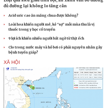
đủ đường lại không lo tăng cân
Acid uric cao ăn măng chua được không?
Loài hoa khiến người mê, kẻ “sợ” mỗi mùa thu là vị
thuốc trong y học cổ truyền
9 lợi ích khiến nhiều người bất ngờ từ thịt ếch
Clo trong nước máy và hồ bơi có phải nguyên nhân gây
bệnh tuyến giáp?
XÃ HỘI