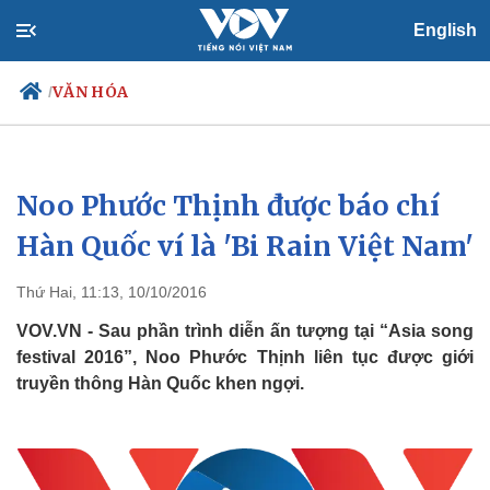
English
VĂN HÓA
/
Noo Phước Thịnh được báo chí
Chính trị
Xã hội
Đảng
Tin 24h
Hàn Quốc ví là 'Bi Rain Việt Nam'
Tổ chức nhân sự
Dự báo thời tiết
Quốc hội
Giáo dục
Thứ Hai, 11:13, 10/10/2016
Nhận diện sự thật
Dấu ấn VOV
Việc làm
VOV.VN - Sau phần trình diễn ấn tượng tại “Asia song
Biển đảo
festival 2016”, Noo Phước Thịnh liên tục được giới
truyền thông Hàn Quốc khen ngợi.