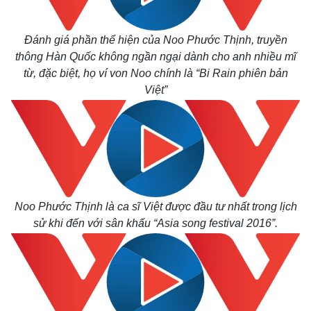
Đánh giá phần thể hiện của Noo Phước Thịnh, truyền
thông Hàn Quốc không ngần ngại dành cho anh nhiều mĩ
từ, đặc biệt, họ ví von Noo chính là “Bi Rain phiên bản
Việt”
Thế giới
Multimedia
Quan sát
Video
Cuộc sống đó đây
Ảnh
Hồ sơ
E-Magazine
Infographic
Noo Phước Thịnh là ca sĩ Việt được đầu tư nhất trong lịch
sử khi đến với sân khấu “Asia song festival 2016”.