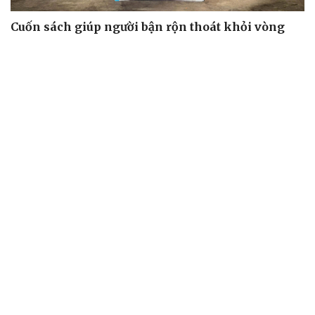
Cuốn sách giúp người bận rộn thoát khỏi vòng
xoáy kiệt sức
"Bẫy bản năng - Trực giác của bạn không đáng tin
đâu": Khi dữ liệu lên tiếng
Truyện ngắn: Khoảng lặng
Truyện ngắn "Trong đoàn quân"
"Cái chết và sự bất tử" - cuốn sách thay đổi cách nhìn về
cuộc sống
ÂM NHẠC