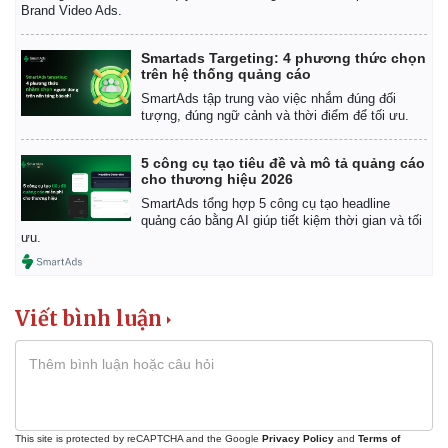
Brand Video Ads.
Smartads Targeting: 4 phương thức chọn
trên hệ thống quảng cáo
Kinh tế
Thị trường
SmartAds tập trung vào việc nhắm đúng đối
Bất động sản
Giá vàng
tượng, đúng ngữ cảnh và thời điểm để tối ưu.
Khởi nghiệp
Tiêu dùng
Tỷ giá
5 công cụ tạo tiêu đề và mô tả quảng cáo
Chứng khoán
cho thương hiệu 2026
Giá cà phê
SmartAds tổng hợp 5 công cụ tạo headline
quảng cáo bằng AI giúp tiết kiệm thời gian và tối
ưu.
Viết bình luận
This site is protected by reCAPTCHA and the Google
Privacy Policy
and
Terms of