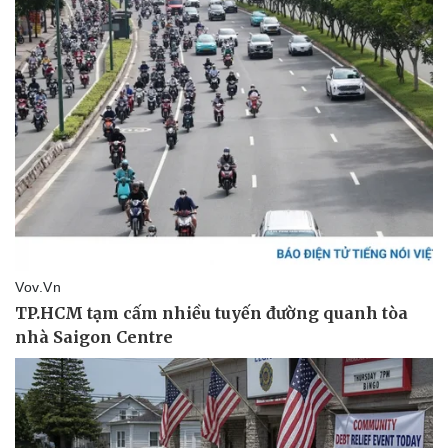
Pháp luật
Quân sự - Quốc phòng
Vụ án
Vũ khí
Tin nóng
Việt Nam
Tư vấn luật
Phân tích