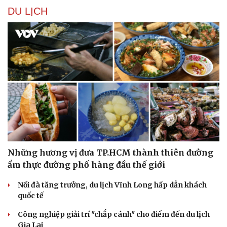
DU LỊCH
Sức khỏe
Đời sống
Dinh dưỡng - món ngon
Nhà đẹp
Những hương vị đưa TP.HCM thành thiên đường
Cây thuốc
Blog
ẩm thực đường phố hàng đầu thế giới
Sản phụ khoa
Tình yêu - Gia đình
Nhi khoa
Nối đà tăng trưởng, du lịch Vĩnh Long hấp dẫn khách
Nam khoa
quốc tế
Làm đẹp - giảm cân
Công nghiệp giải trí "chắp cánh" cho điểm đến du lịch
Phòng mạch online
Gia Lai
Ăn sạch sống khỏe