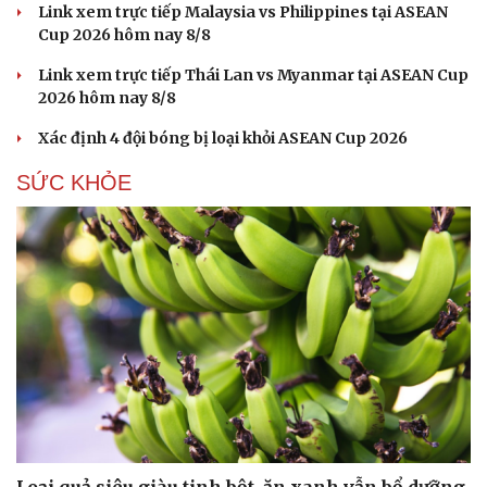
Link xem trực tiếp Malaysia vs Philippines tại ASEAN
Cup 2026 hôm nay 8/8
Link xem trực tiếp Thái Lan vs Myanmar tại ASEAN Cup
2026 hôm nay 8/8
Xác định 4 đội bóng bị loại khỏi ASEAN Cup 2026
SỨC KHỎE
Du lịch
Podcast
Tư vấn
Câu chuyện thời sự
Săn Tour
Đọc truyện đêm khuya
check-in
Cửa sổ tình yêu
Kể chuyện cho bé
Hạt giống tâm hồn
Loại quả siêu giàu tinh bột, ăn xanh vẫn bổ dưỡng