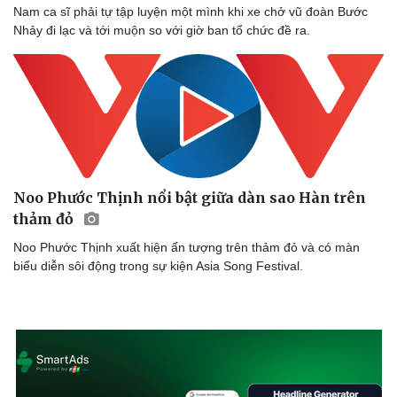
Nam ca sĩ phải tự tập luyện một mình khi xe chở vũ đoàn Bước
Nhảy đi lạc và tới muộn so với giờ ban tổ chức đề ra.
Noo Phước Thịnh nổi bật giữa dàn sao Hàn trên
thảm đỏ
Noo Phước Thịnh xuất hiện ấn tượng trên thảm đỏ và có màn
biểu diễn sôi động trong sự kiện Asia Song Festival.
Doanh nghiệp
Công nghệ
Thông tin doanh nghiệp
Sành điệu
Doanh nghiệp 24h
Tin Công nghệ
Doanh nhân
Trải nghiệm
Vì cộng đồng
Chuyển đổi số