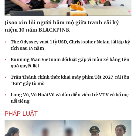
Jisoo xin lỗi người hâm mộ giữa tranh cãi kỷ
niệm 10 năm BLACKPINK
The Odyssey vượt 1 tỷ USD, Christopher Nolan tái lập kỳ
tích sau 14 năm
Running Man Vietnam đổi luật gấp vì màn xé bảng tên
quá quyết liệt
Trấn Thành chính thức khai máy phim Tết 2027, cái tên
“Em” gây tò mò
Văn hóa
Giải trí
Long Vũ, Võ Hoài Vũ và dàn diễn viên trẻ VTV có bố mẹ
Sân khấu - Điện ảnh
Nghệ sĩ
nổi tiếng
Văn học
Thời trang
Âm nhạc
Sao Việt
PHÁP LUẬT
Di sản