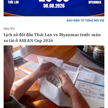
Thể thao
Ô tô - Xe máy
Bóng đá
Ô tô
Lịch thi đấu bóng đá
Xe máy