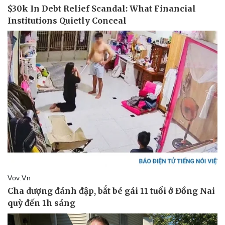
Pháp luật
Quân sự - Quốc phòng
Vụ án
Vũ khí
Tin nóng
Việt Nam
Tư vấn luật
Phân tích