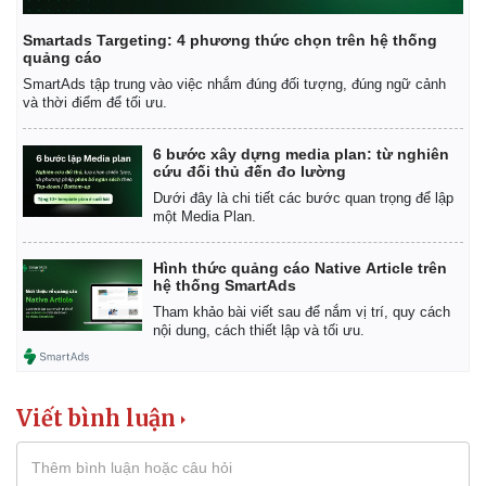
Smartads Targeting: 4 phương thức chọn trên hệ thống
quảng cáo
SmartAds tập trung vào việc nhắm đúng đối tượng, đúng ngữ cảnh
và thời điểm để tối ưu.
Kinh tế
Thị trường
6 bước xây dựng media plan: từ nghiên
Bất động sản
Giá vàng
cứu đối thủ đến đo lường
Khởi nghiệp
Tiêu dùng
Dưới đây là chi tiết các bước quan trọng để lập
Tỷ giá
một Media Plan.
Chứng khoán
Giá cà phê
Hình thức quảng cáo Native Article trên
hệ thống SmartAds
Tham khảo bài viết sau để nắm vị trí, quy cách
nội dung, cách thiết lập và tối ưu.
Viết bình luận