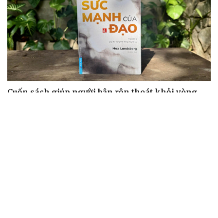
Cuốn sách giúp người bận rộn thoát khỏi vòng
xoáy kiệt sức
"Bẫy bản năng - Trực giác của bạn không đáng tin
đâu": Khi dữ liệu lên tiếng
Truyện ngắn: Khoảng lặng
Truyện ngắn "Trong đoàn quân"
"Cái chết và sự bất tử" - cuốn sách thay đổi cách nhìn về
cuộc sống
ÂM NHẠC