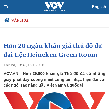
English
VĂN HÓA
/
Hơn 20 ngàn khán giả thủ đô dự
Chính trị
Xã hội
Đảng
Tin 24h
đại tiệc Heineken Green Room
Tổ chức nhân sự
Dự báo thời tiết
Quốc hội
Giáo dục
Thứ Ba, 19:37, 18/10/2016
Nhận diện sự thật
Dấu ấn VOV
Việc làm
VOV.VN - Hơn 20.000 khán giả Thủ đô đã có những
Biển đảo
giây phút đầy cuồng nhiệt cùng âm nhạc hiện đại với
các ngôi sao hàng đầu Việt Nam và quốc tế.