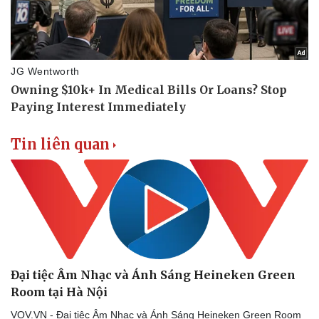
Thể thao
Ô tô - Xe máy
Bóng đá
Ô tô
Lịch thi đấu bóng đá
Xe máy
Thế giới thể thao
Tư vấn
eSports
Hậu trường
Tin liên quan
Đại tiệc Âm Nhạc và Ánh Sáng Heineken Green
Room tại Hà Nội
VOV.VN - Đại tiệc Âm Nhạc và Ánh Sáng Heineken Green Room