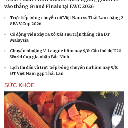
vào thẳng Grand Finals tại EWC 2026
Trực tiếp bóng chuyền nữ Việt Nam vs Thái Lan chặng 2
SEA V.Cup 2026
Cổ động viên xảy ra xô xát sau trận thắng của ĐT
Malaysia
Chuyển nhượng V-League hôm nay 9/8: Cầu thủ dự U20
World Cup gia nhập Bắc Ninh
Lịch thi đấu và trực tiếp bóng chuyền nữ hôm nay 9/8:
ĐT Việt Nam gặp Thái Lan
SỨC KHỎE
Du lịch
Podcast
Tư vấn
Câu chuyện thời sự
Săn Tour
Đọc truyện đêm khuya
check-in
Cửa sổ tình yêu
Kể chuyện cho bé
Hạt giống tâm hồn