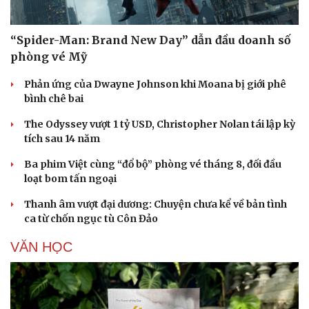
“Spider-Man: Brand New Day” dẫn đầu doanh số
phòng vé Mỹ
Phản ứng của Dwayne Johnson khi Moana bị giới phê
bình chê bai
The Odyssey vượt 1 tỷ USD, Christopher Nolan tái lập kỳ
tích sau 14 năm
Ba phim Việt cùng “đổ bộ” phòng vé tháng 8, đối đầu
loạt bom tấn ngoại
Thanh âm vượt đại dương: Chuyện chưa kể về bản tình
ca từ chốn ngục tù Côn Đảo
VĂN HỌC