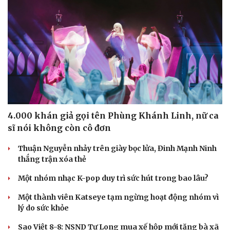
4.000 khán giả gọi tên Phùng Khánh Linh, nữ ca
sĩ nói không còn cô đơn
Thuận Nguyễn nhảy trên giày bọc lửa, Đinh Mạnh Ninh
thắng trận xóa thẻ
Một nhóm nhạc K-pop duy trì sức hút trong bao lâu?
Một thành viên Katseye tạm ngừng hoạt động nhóm vì
Văn hóa
Giải trí
lý do sức khỏe
Sân khấu - Điện ảnh
Nghệ sĩ
Văn học
Thời trang
Sao Việt 8-8: NSND Tự Long mua xế hộp mới tặng bà xã