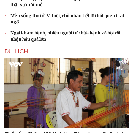
thật sự mát mẻ
Mèo sống thọ tới 31 tuổi, chủ nhân tiết lộ thói quen ít ai
ngờ
Ngại khám bệnh, nhiều người tự chữa bệnh xã hội rồi
nhận hậu quả lớn
DU LỊCH
Sức khỏe
Đời sống
Dinh dưỡng - món ngon
Nhà đẹp
Cây thuốc
Blog
Sản phụ khoa
Tình yêu - Gia đình
Nhi khoa