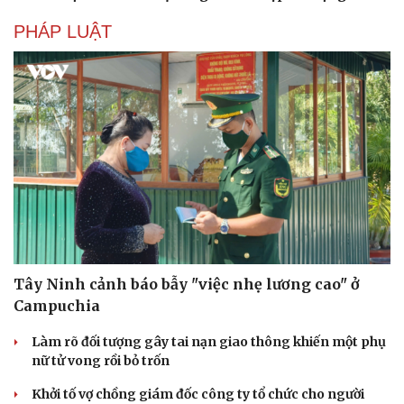
Âm nhạc
Sao Việt
Di sản
PHÁP LUẬT
Tây Ninh cảnh báo bẫy "việc nhẹ lương cao" ở
Campuchia
Làm rõ đối tượng gây tai nạn giao thông khiến một phụ
nữ tử vong rồi bỏ trốn
Khởi tố vợ chồng giám đốc công ty tổ chức cho người