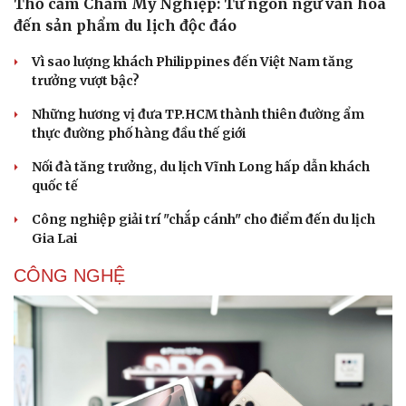
Thổ cẩm Chăm Mỹ Nghiệp: Từ ngôn ngữ văn hóa
Nam khoa
đến sản phẩm du lịch độc đáo
Làm đẹp - giảm cân
Phòng mạch online
Vì sao lượng khách Philippines đến Việt Nam tăng
Ăn sạch sống khỏe
trưởng vượt bậc?
Những hương vị đưa TP.HCM thành thiên đường ẩm
thực đường phố hàng đầu thế giới
Nối đà tăng trưởng, du lịch Vĩnh Long hấp dẫn khách
quốc tế
Công nghiệp giải trí "chắp cánh" cho điểm đến du lịch
Gia Lai
CÔNG NGHỆ