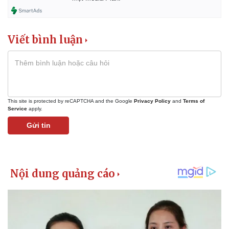
Viết bình luận
This site is protected by reCAPTCHA and the Google
Privacy Policy
and
Terms of
Service
apply.
Gửi tin