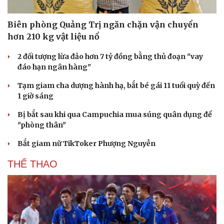
Biên phòng Quảng Trị ngăn chặn vận chuyển
hơn 210 kg vật liệu nổ
Du lịch
Podcast
Tư vấn
Câu chuyện thời sự
2 đối tượng lừa đảo hơn 7 tỷ đồng bằng thủ đoạn "vay
Săn Tour
Đọc truyện đêm khuya
đáo hạn ngân hàng"
check-in
Cửa sổ tình yêu
Kể chuyện cho bé
Tạm giam cha dượng hành hạ, bắt bé gái 11 tuổi quỳ đến
Hạt giống tâm hồn
1 giờ sáng
Bị bắt sau khi qua Campuchia mua súng quân dụng để
"phòng thân"
Bắt giam nữ TikToker Phượng Nguyễn
THỂ THAO