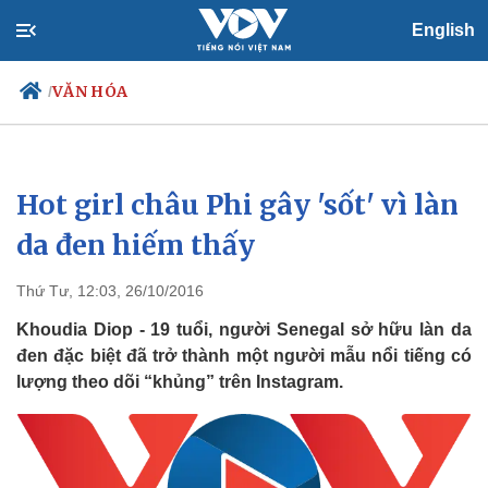
English
VĂN HÓA
/
Hot girl châu Phi gây 'sốt' vì làn
Chính trị
Xã hội
Đảng
Tin 24h
da đen hiếm thấy
Tổ chức nhân sự
Dự báo thời tiết
Quốc hội
Giáo dục
Thứ Tư, 12:03, 26/10/2016
Nhận diện sự thật
Dấu ấn VOV
Việc làm
Khoudia Diop - 19 tuổi, người Senegal sở hữu làn da
Biển đảo
đen đặc biệt đã trở thành một người mẫu nổi tiếng có
lượng theo dõi “khủng” trên Instagram.