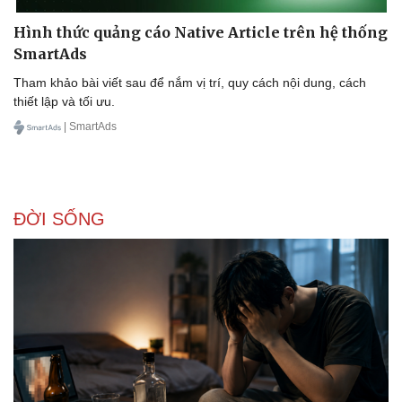
Hình thức quảng cáo Native Article trên hệ thống
SmartAds
Tham khảo bài viết sau để nắm vị trí, quy cách nội dung, cách
thiết lập và tối ưu.
| SmartAds
ĐỜI SỐNG
Sức khỏe
Đời sống
Dinh dưỡng - món ngon
Nhà đẹp
Cây thuốc
Blog
Sản phụ khoa
Tình yêu - Gia đình
Nhi khoa
Nam khoa
Làm đẹp - giảm cân
Phòng mạch online