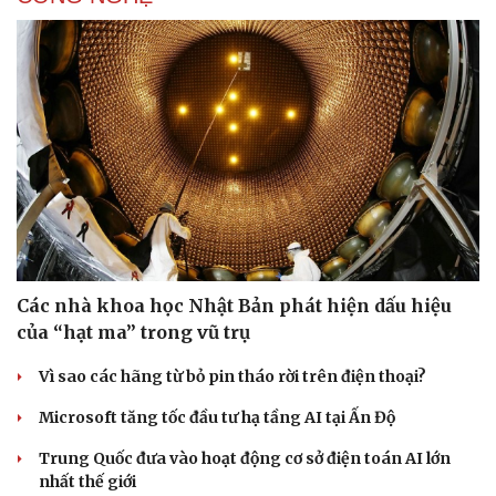
Văn hóa
Giải trí
Sân khấu - Điện ảnh
Nghệ sĩ
Văn học
Thời trang
Các nhà khoa học Nhật Bản phát hiện dấu hiệu
Âm nhạc
Sao Việt
của “hạt ma” trong vũ trụ
Di sản
Vì sao các hãng từ bỏ pin tháo rời trên điện thoại?
Microsoft tăng tốc đầu tư hạ tầng AI tại Ấn Độ
Trung Quốc đưa vào hoạt động cơ sở điện toán AI lớn
nhất thế giới