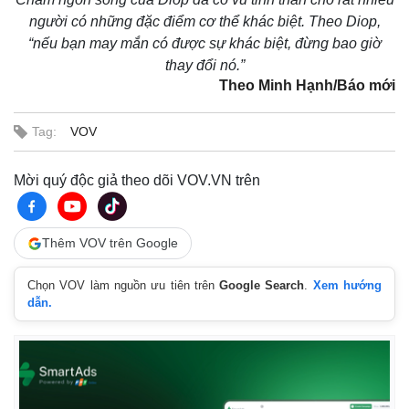
người có những đặc điểm cơ thể khác biệt. Theo Diop,
“nếu bạn may mắn có được sự khác biệt, đừng bao giờ
thay đổi nó.”
Theo Minh Hạnh/Báo mới
Tag:
VOV
Mời quý độc giả theo dõi VOV.VN trên
Thêm VOV trên Google
Chọn VOV làm nguồn ưu tiên trên
Google Search
.
Xem hướng
dẫn.
Kinh tế
Thị trường
Bất động sản
Giá vàng
Khởi nghiệp
Tiêu dùng