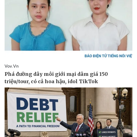
Pháp luật
Quân sự - Quốc phòng
Vụ án
Vũ khí
Tin nóng
Việt Nam
Tư vấn luật
Phân tích