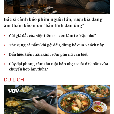
Ăn sạch sống khỏe
Bác sĩ cảnh báo phim người lớn, rượu bia đang
âm thầm bào mòn "bản lĩnh đàn ông"
Cái giá đắt của việc tiêm silicon làm to "cậu nhỏ"
Tóc rụng cả nắm khi gội đầu, đừng bỏ qua 5 cách này
Dấu hiệu tiền mãn kinh sớm phụ nữ cần biết
Cây đại phong cầm tấu một bản nhạc suốt 639 năm vừa
chuyển hợp âm thứ 17
DU LỊCH