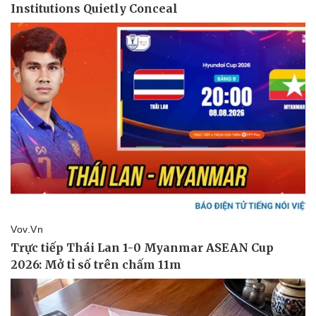
Thể thao
Ô tô - Xe máy
Bóng đá
Ô tô
Lịch thi đấu bóng đá
Xe máy
Thế giới thể thao
Tư vấn
eSports
Hậu trường