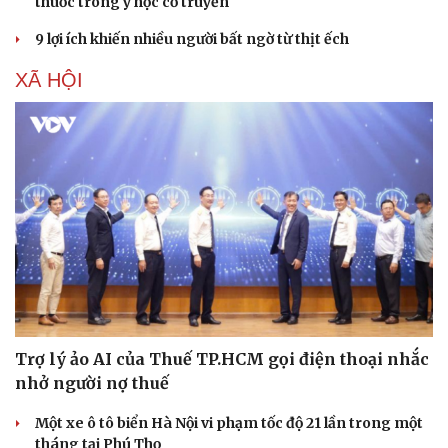
thuốc trong y học cổ truyền
9 lợi ích khiến nhiều người bất ngờ từ thịt ếch
XÃ HỘI
Trợ lý ảo AI của Thuế TP.HCM gọi điện thoại nhắc
nhở người nợ thuế
Một xe ô tô biển Hà Nội vi phạm tốc độ 21 lần trong một
tháng tại Phú Thọ