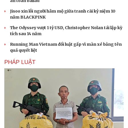
an toàn ballad
Jisoo xin lỗi người hâm mộ giữa tranh cãi kỷ niệm 10
năm BLACKPINK
The Odyssey vượt 1 tỷ USD, Christopher Nolan tái lập kỳ
tích sau 14 năm
Running Man Vietnam đổi luật gấp vì màn xé bảng tên
quá quyết liệt
PHÁP LUẬT