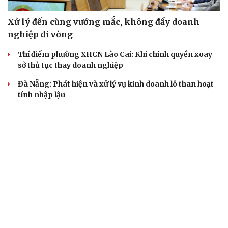
Xử lý đến cùng vướng mắc, không đẩy doanh
nghiệp đi vòng
Thí điểm phường XHCN Lào Cai: Khi chính quyền xoay
sở thủ tục thay doanh nghiệp
Đà Nẵng: Phát hiện và xử lý vụ kinh doanh lô than hoạt
tính nhập lậu
Hưng Yên tổ chức Lễ hội và xúc tiến thương mại nhãn
lồng năm 2026
Bài toán hút vốn, không chỉ là chuyển đổi xanh
SÂN KHẤU - ĐIỆN ẢNH