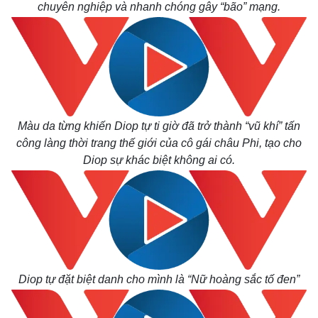
chuyên nghiệp và nhanh chóng gây “bão” mạng.
Thế giới
Multimedia
Quan sát
Video
Cuộc sống đó đây
Ảnh
Hồ sơ
E-Magazine
Infographic
Màu da từng khiến Diop tự ti giờ đã trở thành “vũ khí” tấn
công làng thời trang thế giới của cô gái châu Phi, tạo cho
Diop sự khác biệt không ai có.
Diop tự đặt biệt danh cho mình là “Nữ hoàng sắc tố đen”