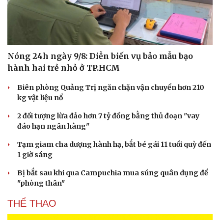
Nóng 24h ngày 9/8: Diễn biến vụ bảo mẫu bạo
hành hai trẻ nhỏ ở TP.HCM
Biên phòng Quảng Trị ngăn chặn vận chuyển hơn 210
kg vật liệu nổ
2 đối tượng lừa đảo hơn 7 tỷ đồng bằng thủ đoạn "vay
đáo hạn ngân hàng"
Tạm giam cha dượng hành hạ, bắt bé gái 11 tuổi quỳ đến
1 giờ sáng
Bị bắt sau khi qua Campuchia mua súng quân dụng để
"phòng thân"
THỂ THAO