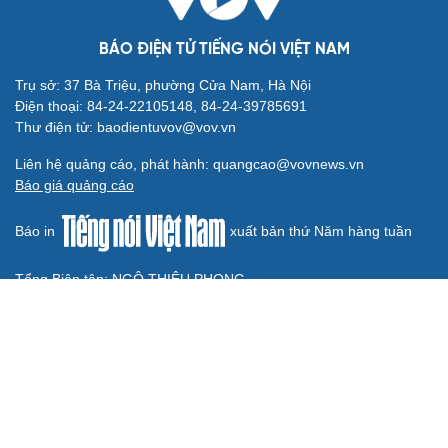
Cần một hệ sinh thái trách nhiệm để ngăn âm
nhạc lệch chuẩn
Cây đại phong cầm tấu một bản nhạc suốt 639 năm vừa
chuyển hợp âm thứ 17
Hoa sữa
Khúc mùa thu
Từ vụ MCK gỡ 19 ca khúc: Không thể gây sốc rồi chỉ xin
lỗi là xong