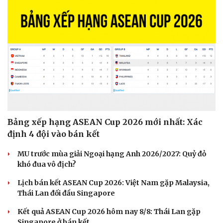
Sức khỏe
Đời sống
Bảng xếp hạng ASEAN Cup 2026 mới nhất: Xác
Dinh dưỡng - món ngon
Nhà đẹp
định 4 đội vào bán kết
Cây thuốc
Blog
Sản phụ khoa
Tình yêu - Gia đình
MU trước mùa giải Ngoại hạng Anh 2026/2027: Quỷ đỏ
Nhi khoa
khó đua vô địch?
Nam khoa
Làm đẹp - giảm cân
Lịch bán kết ASEAN Cup 2026: Việt Nam gặp Malaysia,
Phòng mạch online
Thái Lan đối đầu Singapore
Ăn sạch sống khỏe
Kết quả ASEAN Cup 2026 hôm nay 8/8: Thái Lan gặp
Singapore ở bán kết