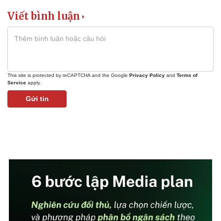
Viết bình luận
This site is protected by reCAPTCHA and the Google
Privacy Policy
and
Terms of
Service
apply.
Gửi tin
Kinh tế
Thị trường
Bất động sản
Giá vàng
Khởi nghiệp
Tiêu dùng
Tỷ giá
Chứng khoán
Giá cà phê