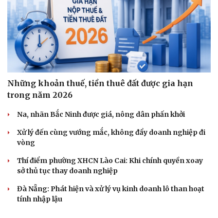
Những khoản thuế, tiền thuê đất được gia hạn
trong năm 2026
Na, nhãn Bắc Ninh được giá, nông dân phấn khởi
Xử lý đến cùng vướng mắc, không đẩy doanh nghiệp đi
vòng
Du lịch
Podcast
Thí điểm phường XHCN Lào Cai: Khi chính quyền xoay
Tư vấn
Câu chuyện thời sự
sở thủ tục thay doanh nghiệp
Săn Tour
Đọc truyện đêm khuya
check-in
Cửa sổ tình yêu
Đà Nẵng: Phát hiện và xử lý vụ kinh doanh lô than hoạt
Kể chuyện cho bé
tính nhập lậu
Hạt giống tâm hồn