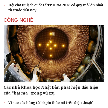
Hội chợ Du lịch quốc tế TP.HCM 2026 có quy mô lớn nhất
từ trước đến nay
CÔNG NGHỆ
Thể thao
Ô tô - Xe máy
Bóng đá
Ô tô
Lịch thi đấu bóng đá
Xe máy
Thế giới thể thao
Tư vấn
eSports
Hậu trường
Các nhà khoa học Nhật Bản phát hiện dấu hiệu
của “hạt ma” trong vũ trụ
Vì sao các hãng từ bỏ pin tháo rời trên điện thoại?