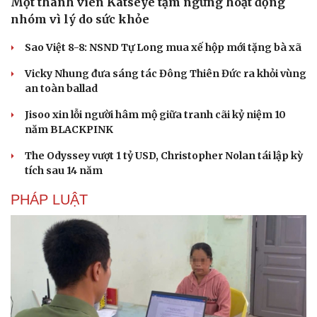
Một thành viên Katseye tạm ngừng hoạt động
nhóm vì lý do sức khỏe
Sao Việt 8-8: NSND Tự Long mua xế hộp mới tặng bà xã
Vicky Nhung đưa sáng tác Đông Thiên Đức ra khỏi vùng
an toàn ballad
Jisoo xin lỗi người hâm mộ giữa tranh cãi kỷ niệm 10
năm BLACKPINK
The Odyssey vượt 1 tỷ USD, Christopher Nolan tái lập kỳ
Doanh nghiệp
Công nghệ
tích sau 14 năm
Thông tin doanh nghiệp
Sành điệu
PHÁP LUẬT
Doanh nghiệp 24h
Tin Công nghệ
Doanh nhân
Trải nghiệm
Vì cộng đồng
Chuyển đổi số