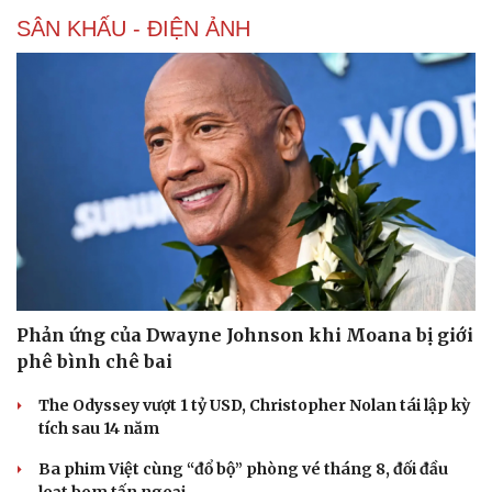
SÂN KHẤU - ĐIỆN ẢNH
Phản ứng của Dwayne Johnson khi Moana bị giới
phê bình chê bai
The Odyssey vượt 1 tỷ USD, Christopher Nolan tái lập kỳ
tích sau 14 năm
Ba phim Việt cùng “đổ bộ” phòng vé tháng 8, đối đầu