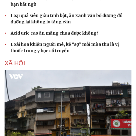
bạn bất ngờ
Loại quả siêu giàu tinh bột, ăn xanh vẫn bổ dưỡng đủ
đường lại không lo tăng cân
Acid uric cao ăn măng chua được không?
Loài hoa khiến người mê, kẻ “sợ” mỗi mùa thu là vị
thuốc trong y học cổ truyền
XÃ HỘI
Văn hóa
Giải trí
Sân khấu - Điện ảnh
Nghệ sĩ
Văn học
Thời trang
Âm nhạc
Sao Việt
Di sản