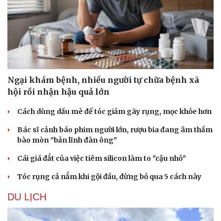
Ngại khám bệnh, nhiều người tự chữa bệnh xã
hội rồi nhận hậu quả lớn
Cách dùng dầu mè để tóc giảm gãy rụng, mọc khỏe hơn
Pháp luật
Quân sự - Quốc phòng
Bác sĩ cảnh báo phim người lớn, rượu bia đang âm thầm
Vụ án
Vũ khí
bào mòn "bản lĩnh đàn ông"
Tin nóng
Việt Nam
Tư vấn luật
Phân tích
Cái giá đắt của việc tiêm silicon làm to "cậu nhỏ"
Tóc rụng cả nắm khi gội đầu, đừng bỏ qua 5 cách này
DU LỊCH