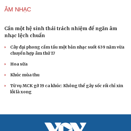
xoáy kiệt sức
"Bẫy bản năng - Trực giác của bạn không đáng tin
đâu": Khi dữ liệu lên tiếng
Truyện ngắn: Khoảng lặng
Truyện ngắn "Trong đoàn quân"
"Cái chết và sự bất tử" - cuốn sách thay đổi cách nhìn về
cuộc sống
ÂM NHẠC