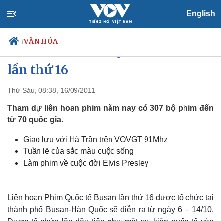
English
VĂN HÓA
/
Liên hoan Phim Quốc tế Busan
lần thứ 16
Thứ Sáu, 08:38, 16/09/2011
Chính trị
Xã hội
Đảng
Tin 24h
Tham dự liên hoan phim năm nay có 307 bộ phim đến
Tổ chức nhân sự
Dự báo thời tiết
từ 70 quốc gia.
Quốc hội
Giáo dục
Nhận diện sự thật
Dấu ấn VOV
Giao lưu với Hà Trần trên VOVGT 91Mhz
Việc làm
Tuần lễ của sắc màu cuộc sống
Biển đảo
Làm phim về cuộc đời Elvis Presley
Liên hoan Phim Quốc tế Busan lần thứ 16 được tổ chức tại
thành phố Busan-Hàn Quốc sẽ diễn ra từ ngày 6 – 14/10.