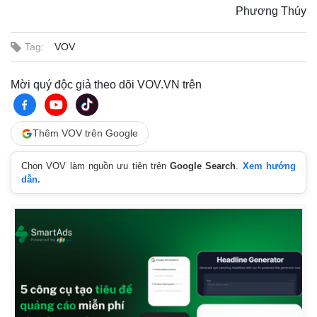
Phương Thúy
Tag:
VOV
Mời quý độc giả theo dõi VOV.VN trên
Thêm VOV trên Google
Thế giới
Multimedia
Chọn VOV làm nguồn ưu tiên trên
Google Search
.
Xem hướng
Quan sát
Video
dẫn.
Cuộc sống đó đây
Ảnh
Hồ sơ
E-Magazine
Infographic