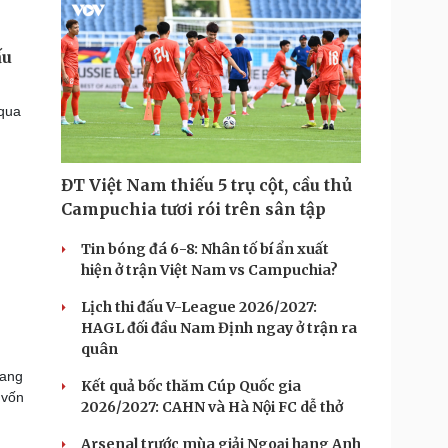
ấu
 qua
ĐT Việt Nam thiếu 5 trụ cột, cầu thủ
Campuchia tươi rói trên sân tập
Tin bóng đá 6-8: Nhân tố bí ẩn xuất
hiện ở trận Việt Nam vs Campuchia?
Lịch thi đấu V-League 2026/2027:
HAGL đối đầu Nam Định ngay ở trận ra
quân
mang
Kết quả bốc thăm Cúp Quốc gia
 vốn
2026/2027: CAHN và Hà Nội FC dễ thở
Arsenal trước mùa giải Ngoại hạng Anh