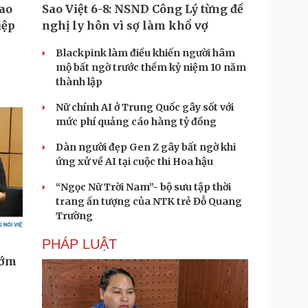
Sao Việt 6-8: NSND Công Lý từng đề
nghị ly hôn vì sợ làm khổ vợ
Blackpink làm điều khiến người hâm
mộ bất ngờ trước thềm kỷ niệm 10 năm
thành lập
Nữ chính AI ở Trung Quốc gây sốt với
mức phí quảng cáo hàng tỷ đồng
Dàn người đẹp Gen Z gây bất ngờ khi
ứng xử về AI tại cuộc thi Hoa hậu
“Ngọc Nữ Trời Nam”- bộ sưu tập thời
trang ấn tượng của NTK trẻ Đỗ Quang
Trường
PHÁP LUẬT