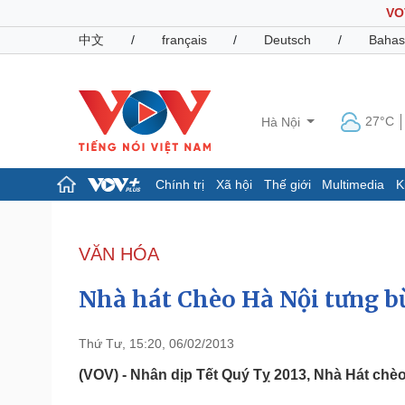
VO
中文
/
français
/
Deutsch
/
Bahas
27°C
Hà Nội
Chính trị
Xã hội
Thế giới
Multimedia
K
Chính trị
Xã hội
Đảng
Tin 24h
VĂN HÓA
Tổ chức nhân sự
Dự báo thời tiết
Quốc hội
Giáo dục
Nhà hát Chèo Hà Nội tưng b
Nhận diện sự thật
Dấu ấn VOV
Việc làm
Biển đảo
Thứ Tư, 15:20, 06/02/2013
Pháp luật
Quân sự - Quốc phòng
(VOV) - Nhân dịp Tết Quý Tỵ 2013, Nhà Hát chè
Vụ án
Vũ khí