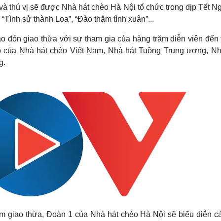
Lịch thi đấu bóng đá
Xe máy
à thú vị sẽ được Nhà hát chèo Hà Nội tổ chức trong dịp Tết N
Thế giới thể thao
Tư vấn
“Tình sử thành Loa”, “Đào thắm tình xuân”...
eSports
V
Hậu trường
ào đón giao thừa với sự tham gia của hàng trăm diễn viên đến 
 của Nhà hát chèo Việt Nam, Nhà hát Tuồng Trung ương, Nh
Văn hóa
Giải trí
D
g.
Sân khấu - Điện ảnh
Nghệ sĩ
Văn học
Thời trang
Âm nhạc
Sao Việt
c
Di sản
m giao thừa, Đoàn 1 của Nhà hát chèo Hà Nội sẽ biểu diễn các