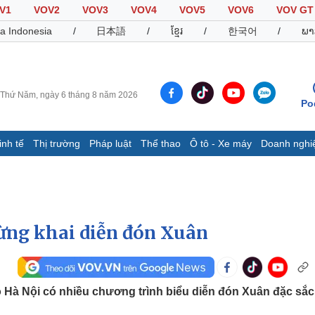
V1
VOV2
VOV3
VOV4
VOV5
VOV6
VOV GT
a Indonesia
/
日本語
/
ខ្មែរ
/
한국어
/
ພາ
Thứ Năm, ngày 6 tháng 8 năm 2026
Po
inh tế
Thị trường
Pháp luật
Thể thao
Ô tô - Xe máy
Doanh nghi
Thế giới
Multimedia
K
Quan sát
Video
B
Cuộc sống đó đây
Ảnh
K
Hồ sơ
E-Magazine
ừng khai diễn đón Xuân
Infographic
Thể thao
Ô tô - Xe máy
D
o Hà Nội có nhiều chương trình biểu diễn đón Xuân đặc sắc
Bóng đá
Ô tô
T