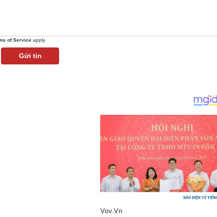
ms of Service
apply.
Gửi tin