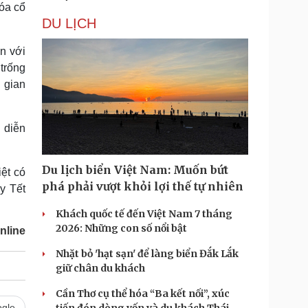
óa cổ
DU LỊCH
n với
trống
 gian
 diễn
Du lịch biển Việt Nam: Muốn bứt
ệt có
phá phải vượt khỏi lợi thế tự nhiên
y Tết
Khách quốc tế đến Việt Nam 7 tháng
2026: Những con số nổi bật
nline
Nhặt bỏ 'hạt sạn' để làng biển Đắk Lắk
giữ chân du khách
Cần Thơ cụ thể hóa “Ba kết nối”, xúc
gle