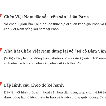
Chèo Việt Nam đặc sắc trên sân khấu Paris
Vở chèo “Quan Âm Thị Kính” đã thực sự lôi cuốn khán giả Pháp và 
con Việt Nam sống lâu năm tại Pháp.
Nhà hát Chèo Việt Nam dựng lại vở “Ni cô Đàm Vân
(VOV) - Đây là hoạt động trong khuôn khổ sự kiện kỷ niệm 100 nă
sinh nhà cách mạng, nhà văn, nhà viết kịch Học Phi.
Lấp lánh câu Chèo đò kể hạnh
Đây là một hình thức sinh hoạt văn hóa dân gian, giúp cho thế hệ tr
được công lao tổ tiên, thêm tự hào về truyền thống quê hương, đất