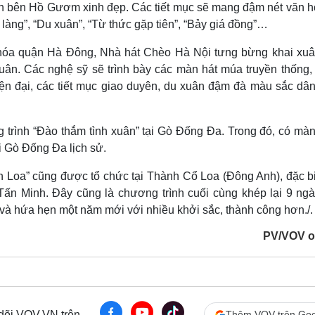
ơn bên Hồ Gươm xinh đẹp. Các tiết mục sẽ mang đậm nét văn h
làng”, “Du xuân”, “Từ thức gặp tiên”, “Bảy giá đồng”…
 hóa quận Hà Đông, Nhà hát Chèo Hà Nội tưng bừng khai xuâ
uân. Các nghệ sỹ sẽ trình bày các màn hát múa truyền thống, 
iện đại, các tiết mục giao duyên, du xuân đậm đà màu sắc dân
g trình “Đào thắm tình xuân” tại Gò Đống Đa. Trong đó, có màn
i Gò Đống Đa lịch sử.
h Loa” cũng được tổ chức tại Thành Cổ Loa (Đông Anh), đặc bi
Tấn Minh. Đây cũng là chương trình cuối cùng khép lại 9 ngà
 hứa hẹn một năm mới với nhiều khởi sắc, thành công hơn./.
PV/VOV o
 dõi VOV.VN trên
Thêm VOV trên Goo