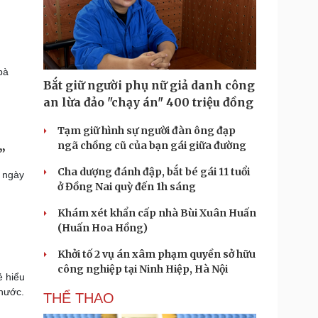
bà
Bắt giữ người phụ nữ giả danh công
an lừa đảo "chạy án" 400 triệu đồng
Tạm giữ hình sự người đàn ông đạp
ngã chồng cũ của bạn gái giữa đường
”
Cha dượng đánh đập, bắt bé gái 11 tuổi
m ngày
ở Đồng Nai quỳ đến 1h sáng
Khám xét khẩn cấp nhà Bùi Xuân Huấn
(Huấn Hoa Hồng)
Khởi tố 2 vụ án xâm phạm quyền sở hữu
công nghiệp tại Ninh Hiệp, Hà Nội
ẻ hiểu
 nước.
THỂ THAO