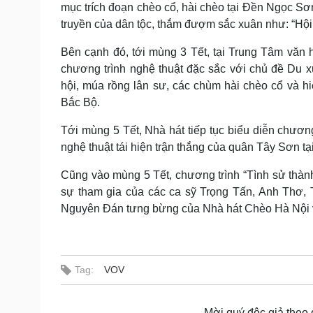
mục trích đoạn chèo cổ, hài chèo tại Đền Ngọc S
truyền của dân tộc, thắm đượm sắc xuân như: “Hội 
Bên cạnh đó, tới mùng 3 Tết, tại Trung Tâm văn
chương trình nghệ thuật đặc sắc với chủ đề Du x
hội, múa rồng lân sư, các chùm hài chèo cổ và h
Bắc Bộ.
Tới mùng 5 Tết, Nhà hát tiếp tục biểu diễn chươn
nghệ thuật tái hiện trận thắng của quân Tây Sơn tạ
Cũng vào mùng 5 Tết, chương trình “Tình sử thàn
sự tham gia của các ca sỹ Trọng Tấn, Anh Thơ, 
Nguyên Đán tưng bừng của Nhà hát Chèo Hà Nội và
Tag:
VOV
Mời quý độc giả theo