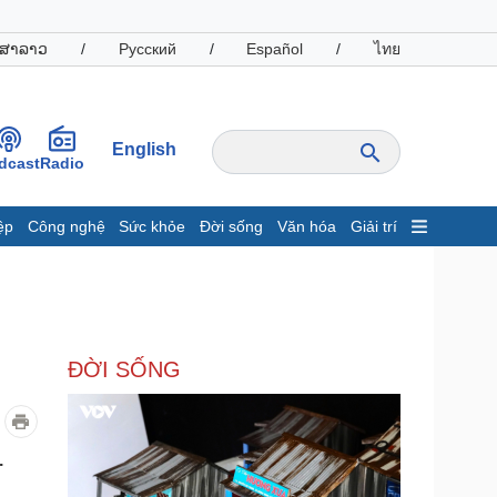
ສາລາວ
/
Русский
/
Español
/
ไทย
English
dcast
Radio
ệp
Công nghệ
Sức khỏe
Đời sống
Văn hóa
Giải trí
inh tế
Thị trường
ất động sản
Giá vàng
hởi nghiệp
Tiêu dùng
Tỷ giá
ĐỜI SỐNG
Chứng khoán
Giá cà phê
oanh nghiệp
Công nghệ
.
hông tin doanh nghiệp
Sành điệu