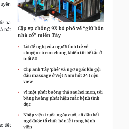
Doanh nghiệp 24h
Tin Công nghệ
guyên
Doanh nhân
Trải nghiệm
ì cộng đồng
Chuyển đổi số
từ ba
Cặp vợ chồng 9X bỏ phố về “giữ hồn
à hát
u lịch
Podcast
nhà cổ” miền Tây
Tư vấn
Câu chuyện thời sự
Săn Tour
Đọc truyện đêm khuya
Lời đề nghị của người tình trẻ về
heck-in
Cửa sổ tình yêu
chuyện có con chung khiến tôi bế tắc ở
Kể chuyện cho bé
tuổi 80
Hạt giống tâm hồn
Clip anh Tây 'phê' và ngơ ngác khi gội
đầu massage ở Việt Nam hút 24 triệu
view
Vì một phút buông thả sau hơi men, tôi
bàng hoàng phát hiện mắc bệnh tình
dục
Nhập viện trước ngày cưới, cô dâu bất
ngờ được tổ chức hôn lễ trong bệnh
 tiết
viện