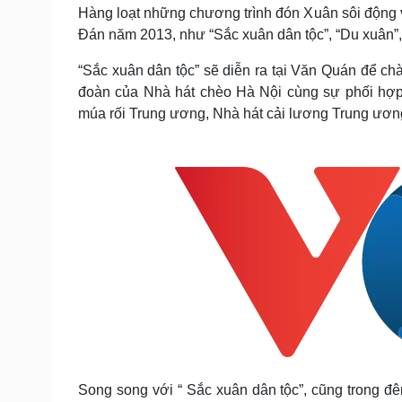
Tin nóng
Việt Nam
Hàng loạt những chương trình đón Xuân sôi động v
Tư vấn luật
Phân tích
Đán năm 2013, như “Sắc xuân dân tộc”, “Du xuân”, 
“Sắc xuân dân tộc” sẽ diễn ra tại Văn Quán để ch
đoàn của Nhà hát chèo Hà Nội cùng sự phối hợp
Sức khỏe
Đời sống
múa rối Trung ương, Nhà hát cải lương Trung ươn
Dinh dưỡng - món ngon
Nhà đẹp
Cây thuốc
Blog
Sản phụ khoa
Tình yêu - Gia đình
Nhi khoa
Nam khoa
Làm đẹp - giảm cân
Phòng mạch online
Ăn sạch sống khỏe
Cải chính
Song song với “ Sắc xuân dân tộc”, cũng trong đê