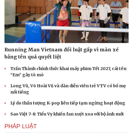
Running Man Vietnam đổi luật gấp vì màn xé
bảng tên quá quyết liệt
Trấn Thành chính thức khai máy phim Tết 2027, cái tên
“Em” gây tò mò
Văn hóa
Giải trí
Long Vũ, Võ Hoài Vũ và dàn diễn viên trẻ VTV có bố mẹ
Sân khấu - Điện ảnh
Nghệ sĩ
nổi tiếng
Văn học
Thời trang
Âm nhạc
Sao Việt
Lý do thần tượng K-pop liên tiếp tạm ngừng hoạt động
Di sản
Sao Việt 7-8: Tiểu Vy khiến fan xuýt xoa với bộ ảnh mới
PHÁP LUẬT