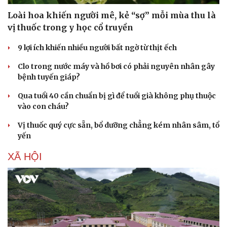
Loài hoa khiến người mê, kẻ “sợ” mỗi mùa thu là
vị thuốc trong y học cổ truyền
9 lợi ích khiến nhiều người bất ngờ từ thịt ếch
Clo trong nước máy và hồ bơi có phải nguyên nhân gây
bệnh tuyến giáp?
Qua tuổi 40 cần chuẩn bị gì để tuổi già không phụ thuộc
vào con cháu?
Vị thuốc quý cực sẵn, bổ dưỡng chẳng kém nhân sâm, tổ
yến
XÃ HỘI