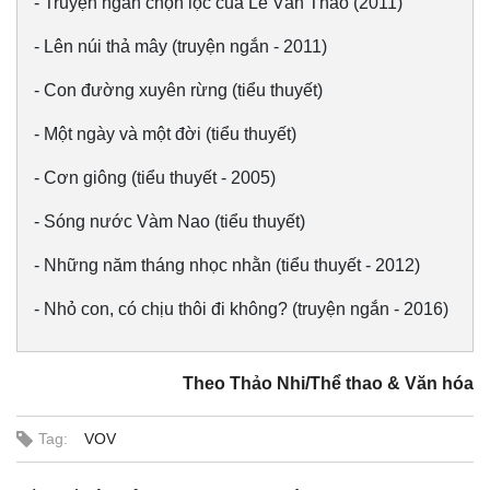
- Truyện ngắn chọn lọc của Lê Văn Thảo (2011)
- Lên núi thả mây (truyện ngắn - 2011)
- Con đường xuyên rừng (tiểu thuyết)
- Một ngày và một đời (tiểu thuyết)
Thế giới
Multimedia
- Cơn giông (tiểu thuyết - 2005)
Quan sát
Video
- Sóng nước Vàm Nao (tiểu thuyết)
Cuộc sống đó đây
Ảnh
Hồ sơ
E-Magazine
- Những năm tháng nhọc nhằn (tiểu thuyết - 2012)
Infographic
- Nhỏ con, có chịu thôi đi không? (truyện ngắn - 2016)
Theo Thảo Nhi/Thể thao & Văn hóa
Tag:
VOV