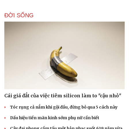
ĐỜI SỐNG
Cái giá đắt của việc tiêm silicon làm to "cậu nhỏ"
Tóc rụng cả nắm khi gội đầu, đừng bỏ qua 5 cách này
Dấu hiệu tiền mãn kinh sớm phụ nữ cần biết
Cây đại phong cầm tấu một bản nhạc suốt 639 năm vừa