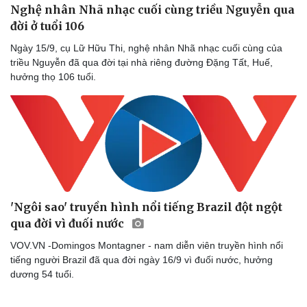
Nghệ nhân Nhã nhạc cuối cùng triều Nguyễn qua
đời ở tuổi 106
Ngày 15/9, cụ Lữ Hữu Thi, nghệ nhân Nhã nhạc cuối cùng của
triều Nguyễn đã qua đời tại nhà riêng đường Đặng Tất, Huế,
hưởng thọ 106 tuổi.
'Ngôi sao' truyền hình nổi tiếng Brazil đột ngột
qua đời vì đuối nước
Doanh nghiệp
Công nghệ
VOV.VN -Domingos Montagner - nam diễn viên truyền hình nổi
Thông tin doanh nghiệp
Sành điệu
tiếng người Brazil đã qua đời ngày 16/9 vì đuối nước, hưởng
Doanh nghiệp 24h
Tin Công nghệ
dương 54 tuổi.
Doanh nhân
Trải nghiệm
Vì cộng đồng
Chuyển đổi số