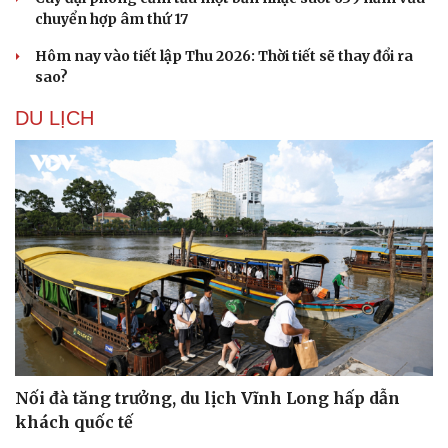
chuyển hợp âm thứ 17
Hôm nay vào tiết lập Thu 2026: Thời tiết sẽ thay đổi ra
sao?
DU LỊCH
Sức khỏe
Đời sống
Dinh dưỡng - món ngon
Nhà đẹp
Cây thuốc
Blog
Sản phụ khoa
Tình yêu - Gia đình
Nhi khoa
Nam khoa
Làm đẹp - giảm cân
Nối đà tăng trưởng, du lịch Vĩnh Long hấp dẫn
Phòng mạch online
khách quốc tế
Ăn sạch sống khỏe