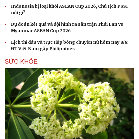
Indonesia bị loại khỏi ASEAN Cup 2026, Chủ tịch PSSI
nói gì?
Dự đoán kết quả và đội hình ra sân trận Thái Lan vs
Myanmar ASEAN Cup 2026
Lịch thi đấu và trực tiếp bóng chuyền nữ hôm nay 8/8:
ĐT Việt Nam gặp Philippines
SỨC KHỎE
Du lịch
Podcast
Tư vấn
Câu chuyện thời sự
Săn Tour
Đọc truyện đêm khuya
check-in
Cửa sổ tình yêu
Kể chuyện cho bé
Hạt giống tâm hồn