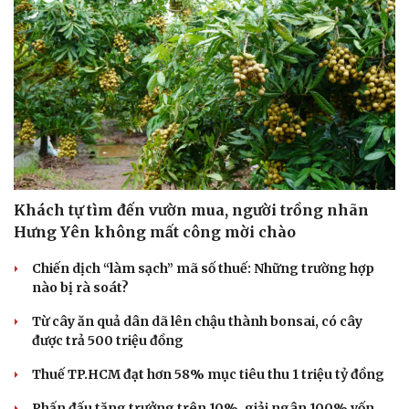
Cải chính
Khách tự tìm đến vườn mua, người trồng nhãn
Hưng Yên không mất công mời chào
Chiến dịch “làm sạch” mã số thuế: Những trường hợp
nào bị rà soát?
Từ cây ăn quả dân dã lên chậu thành bonsai, có cây
được trả 500 triệu đồng
Thuế TP.HCM đạt hơn 58% mục tiêu thu 1 triệu tỷ đồng
Phấn đấu tăng trưởng trên 10%, giải ngân 100% vốn