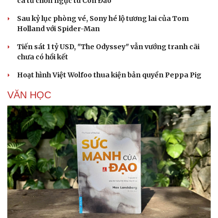
ca từ chốn ngục tù Côn Đảo
Sau kỷ lục phòng vé, Sony hé lộ tương lai của Tom
Holland với Spider-Man
Tiến sát 1 tỷ USD, "The Odyssey" vẫn vướng tranh cãi
chưa có hồi kết
Hoạt hình Việt Wolfoo thua kiện bản quyền Peppa Pig
VĂN HỌC