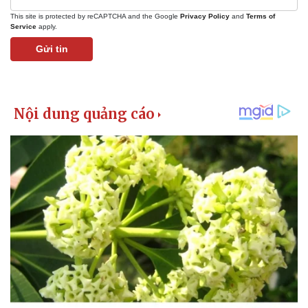
This site is protected by reCAPTCHA and the Google
Privacy Policy
and
Terms of
Service
apply.
Gửi tin
Kinh tế
Thị trường
Bất động sản
Giá vàng
Khởi nghiệp
Tiêu dùng
Tỷ giá
Chứng khoán
Giá cà phê