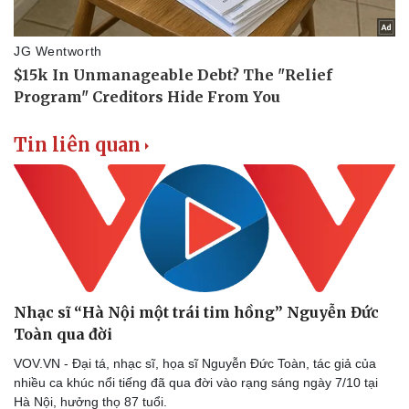
Tin liên quan
Nhạc sĩ “Hà Nội một trái tim hồng” Nguyễn Đức
Toàn qua đời
Thể thao
Ô tô - Xe máy
VOV.VN - Đại tá, nhạc sĩ, họa sĩ Nguyễn Đức Toàn, tác giả của
Bóng đá
Ô tô
nhiều ca khúc nổi tiếng đã qua đời vào rạng sáng ngày 7/10 tại
Lịch thi đấu bóng đá
Xe máy
Hà Nội, hưởng thọ 87 tuổi.