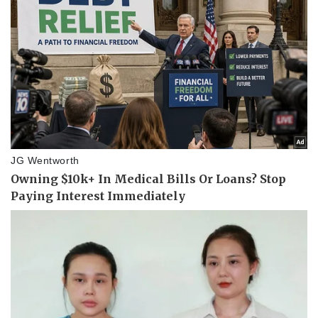
Pháp luật
Quân sự - Quốc phòng
Vụ án
Vũ khí
Tin nóng
Việt Nam
Tư vấn luật
Phân tích