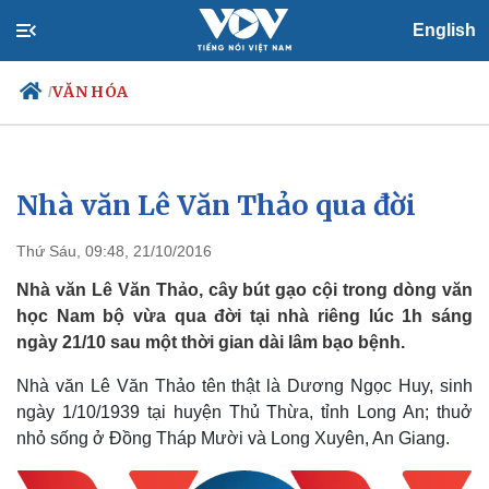
English
VĂN HÓA
/
Nhà văn Lê Văn Thảo qua đời
Chính trị
Xã hội
Đảng
Tin 24h
Thứ Sáu, 09:48, 21/10/2016
Tổ chức nhân sự
Dự báo thời tiết
Quốc hội
Giáo dục
Nhà văn Lê Văn Thảo, cây bút gạo cội trong dòng văn
Nhận diện sự thật
Dấu ấn VOV
học Nam bộ vừa qua đời tại nhà riêng lúc 1h sáng
Việc làm
ngày 21/10 sau một thời gian dài lâm bạo bệnh.
Biển đảo
Nhà văn Lê Văn Thảo tên thật là Dương Ngọc Huy, sinh
ngày 1/10/1939 tại huyện Thủ Thừa, tỉnh Long An; thuở
nhỏ sống ở Đồng Tháp Mười và Long Xuyên, An Giang.