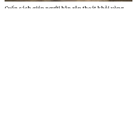
Cuốn sách giúp người bận rộn thoát khỏi vòng
xoáy kiệt sức
"Bẫy bản năng - Trực giác của bạn không đáng tin
đâu": Khi dữ liệu lên tiếng
Truyện ngắn: Khoảng lặng
Truyện ngắn "Trong đoàn quân"
"Cái chết và sự bất tử" - cuốn sách thay đổi cách nhìn về
cuộc sống
ÂM NHẠC