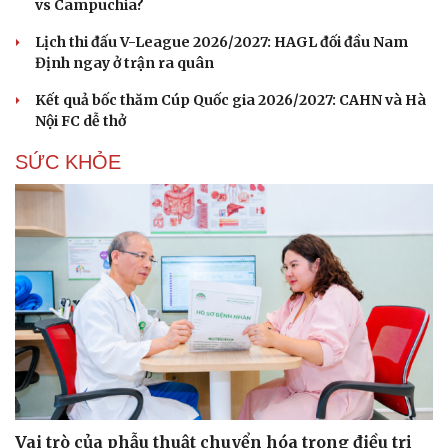
vs Campuchia?
Lịch thi đấu V-League 2026/2027: HAGL đối đầu Nam
Định ngay ở trận ra quân
Kết quả bốc thăm Cúp Quốc gia 2026/2027: CAHN và Hà
Nội FC dễ thở
Du lịch
Podcast
SỨC KHỎE
Tư vấn
Câu chuyện thời sự
Săn Tour
Đọc truyện đêm khuya
check-in
Cửa sổ tình yêu
Kể chuyện cho bé
Hạt giống tâm hồn
Vai trò của phẫu thuật chuyển hóa trong điều trị