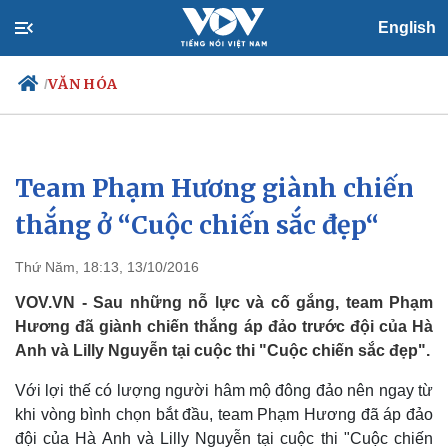
English
VĂN HÓA
/
Team Phạm Hương giành chiến
Chính trị
Xã hội
Đảng
Tin 24h
thắng ở “Cuộc chiến sắc đẹp“
Tổ chức nhân sự
Dự báo thời tiết
Quốc hội
Giáo dục
Thứ Năm, 18:13, 13/10/2016
Nhận diện sự thật
Dấu ấn VOV
Việc làm
VOV.VN - Sau những nỗ lực và cố gắng, team Phạm
Biển đảo
Hương đã giành chiến thắng áp đảo trước đội của Hà
Anh và Lilly Nguyễn tại cuộc thi "Cuộc chiến sắc đẹp".
Với lợi thế có lượng người hâm mộ đông đảo nên ngay từ
khi vòng bình chọn bắt đầu, team Phạm Hương đã áp đảo
đội của Hà Anh và Lilly Nguyễn tại cuộc thi "Cuộc chiến