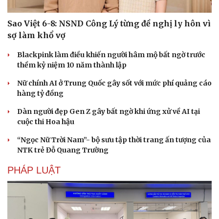
Sao Việt 6-8: NSND Công Lý từng đề nghị ly hôn vì
sợ làm khổ vợ
Blackpink làm điều khiến người hâm mộ bất ngờ trước
thềm kỷ niệm 10 năm thành lập
Nữ chính AI ở Trung Quốc gây sốt với mức phí quảng cáo
Văn hóa
Giải trí
hàng tỷ đồng
Sân khấu - Điện ảnh
Nghệ sĩ
Văn học
Thời trang
Dàn người đẹp Gen Z gây bất ngờ khi ứng xử về AI tại
Âm nhạc
Sao Việt
cuộc thi Hoa hậu
Di sản
“Ngọc Nữ Trời Nam”- bộ sưu tập thời trang ấn tượng của
NTK trẻ Đỗ Quang Trường
PHÁP LUẬT