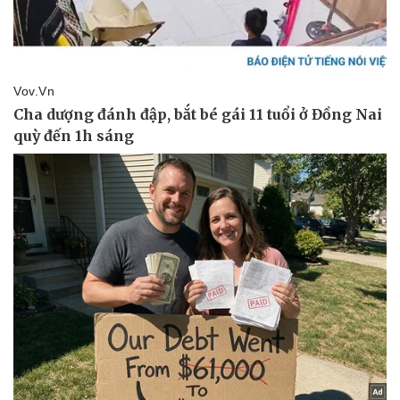
Pháp luật
Quân sự - Quốc phòng
Vụ án
Vũ khí
Tin nóng
Việt Nam
Tư vấn luật
Phân tích