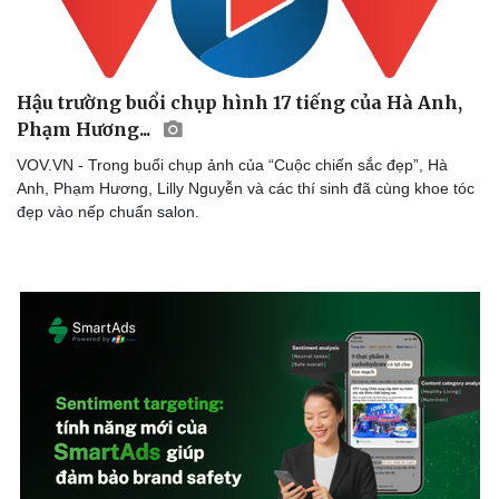
Hậu trường buổi chụp hình 17 tiếng của Hà Anh,
Phạm Hương...
Doanh nghiệp
Công nghệ
VOV.VN - Trong buổi chụp ảnh của “Cuộc chiến sắc đẹp”, Hà
Thông tin doanh nghiệp
Sành điệu
Anh, Phạm Hương, Lilly Nguyễn và các thí sinh đã cùng khoe tóc
Doanh nghiệp 24h
Tin Công nghệ
đẹp vào nếp chuẩn salon.
Doanh nhân
Trải nghiệm
Vì cộng đồng
Chuyển đổi số