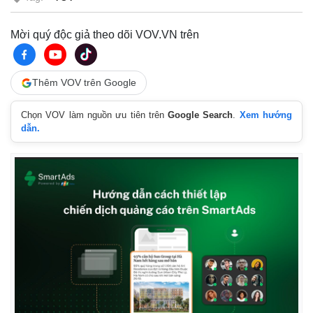
Mời quý độc giả theo dõi VOV.VN trên
Thêm VOV trên Google
Chọn VOV làm nguồn ưu tiên trên
Google Search
.
Xem hướng
Kinh tế
Thị trường
dẫn.
Bất động sản
Giá vàng
Khởi nghiệp
Tiêu dùng
Tỷ giá
Chứng khoán
Giá cà phê