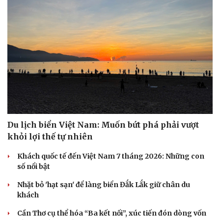
Sức khỏe
Đời sống
Dinh dưỡng - món ngon
Nhà đẹp
Cây thuốc
Blog
Sản phụ khoa
Tình yêu - Gia đình
Nhi khoa
Nam khoa
Làm đẹp - giảm cân
Du lịch biển Việt Nam: Muốn bứt phá phải vượt
Phòng mạch online
khỏi lợi thế tự nhiên
Ăn sạch sống khỏe
Khách quốc tế đến Việt Nam 7 tháng 2026: Những con
số nổi bật
Nhặt bỏ 'hạt sạn' để làng biển Đắk Lắk giữ chân du
khách
Cần Thơ cụ thể hóa “Ba kết nối”, xúc tiến đón dòng vốn