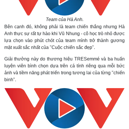
Team của Hà Anh.
Bên cạnh đó, không phải là team chiến thắng nhưng Hà
Anh thực sự rất tự hào khi Vũ Nhung - cô học trò nhỏ được
lựa chọn vào phút chót của team mình trở thành gương
mặt xuất sắc nhất của "Cuộc chiến sắc đẹp".
Giải thưởng này do thương hiệu TRESemmé và ba huấn
Thế giới
Multimedia
luyện viên bình chọn dựa trên cá tính riêng qua mỗi bức
Quan sát
Video
ảnh và tiềm năng phát triển trong tương lai của từng "chiến
Cuộc sống đó đây
Ảnh
Hồ sơ
E-Magazine
binh".
Infographic