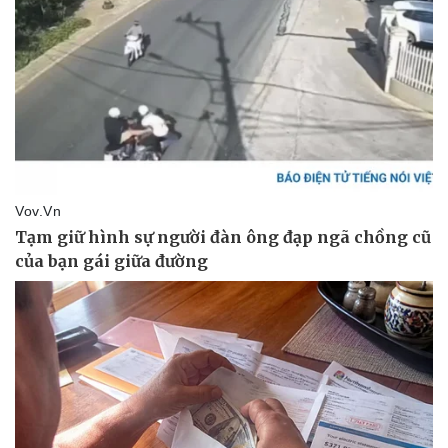
Thể thao
Ô tô - Xe máy
Bóng đá
Ô tô
Lịch thi đấu bóng đá
Xe máy
Thế giới thể thao
Tư vấn
eSports
Hậu trường