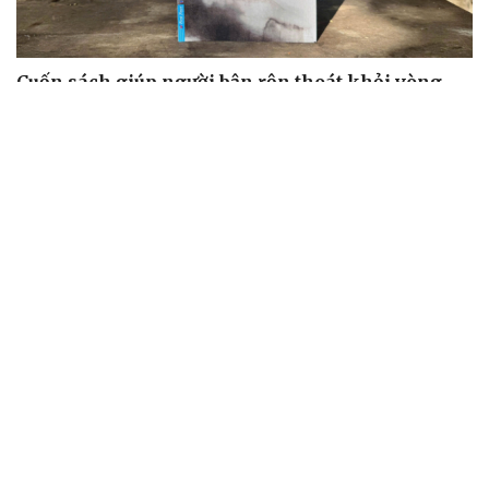
Cuốn sách giúp người bận rộn thoát khỏi vòng
xoáy kiệt sức
"Bẫy bản năng - Trực giác của bạn không đáng tin
đâu": Khi dữ liệu lên tiếng
Truyện ngắn: Khoảng lặng
Truyện ngắn "Trong đoàn quân"
"Cái chết và sự bất tử" - cuốn sách thay đổi cách nhìn về
cuộc sống
ÂM NHẠC