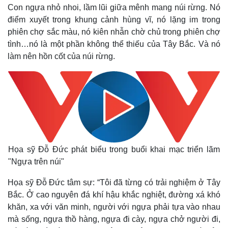
Con ngựa nhỏ nhoi, lầm lũi giữa mênh mang núi rừng. Nó
điểm xuyết trong khung cảnh hùng vĩ, nó lặng im trong
phiên chợ sắc màu, nó kiên nhẫn chờ chủ trong phiên chợ
tình…nó là một phần không thể thiếu của Tây Bắc. Và nó
làm nên hồn cốt của núi rừng.
Họa sỹ Đỗ Đức phát biểu trong buổi khai mạc triển lãm
"Ngựa trên núi"
Họa sỹ Đỗ Đức tâm sự: “Tôi đã từng có trải nghiệm ở Tây
Bắc. Ở cao nguyên đá khí hậu khắc nghiệt, đường xá khó
khăn, xa với văn minh, người với ngựa phải tựa vào nhau
mà sống, ngựa thồ hàng, ngựa đi cày, ngựa chở người đi,