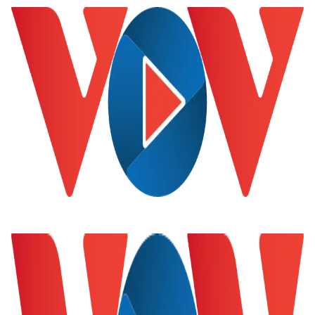
Kinh tế
Thị trường
Bất động sản
Giá vàng
Khởi nghiệp
Tiêu dùng
Tỷ giá
Chứng khoán