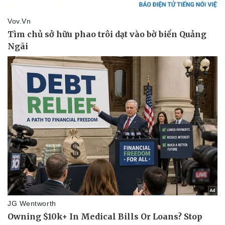
Thể thao
Ô tô - Xe máy
Bóng đá
Ô tô
Lịch thi đấu bóng đá
Xe máy
Thế giới thể thao
Tư vấn
eSports
Hậu trường