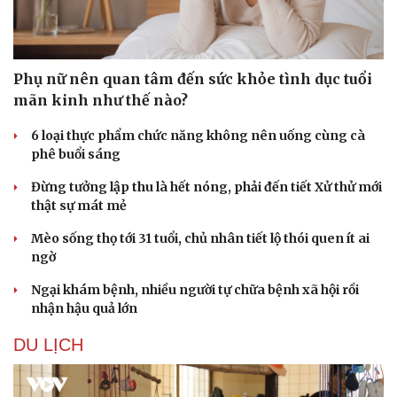
Phụ nữ nên quan tâm đến sức khỏe tình dục tuổi
mãn kinh như thế nào?
6 loại thực phẩm chức năng không nên uống cùng cà
phê buổi sáng
Đừng tưởng lập thu là hết nóng, phải đến tiết Xử thử mới
thật sự mát mẻ
Mèo sống thọ tới 31 tuổi, chủ nhân tiết lộ thói quen ít ai
ngờ
Văn hóa
Giải trí
Sân khấu - Điện ảnh
Nghệ sĩ
Ngại khám bệnh, nhiều người tự chữa bệnh xã hội rồi
Văn học
Thời trang
nhận hậu quả lớn
Âm nhạc
Sao Việt
Di sản
DU LỊCH