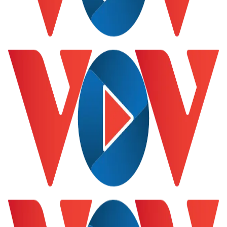
Thế giới
Multimedia
Quan sát
Video
Cuộc sống đó đây
Ảnh
Hồ sơ
E-Magazine
Infographic