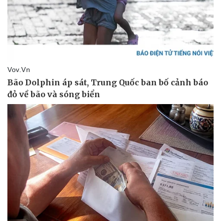
Doanh nghiệp
Công nghệ
Thông tin doanh nghiệp
Sành điệu
Doanh nghiệp 24h
Tin Công nghệ
Doanh nhân
Trải nghiệm
Vì cộng đồng
Chuyển đổi số