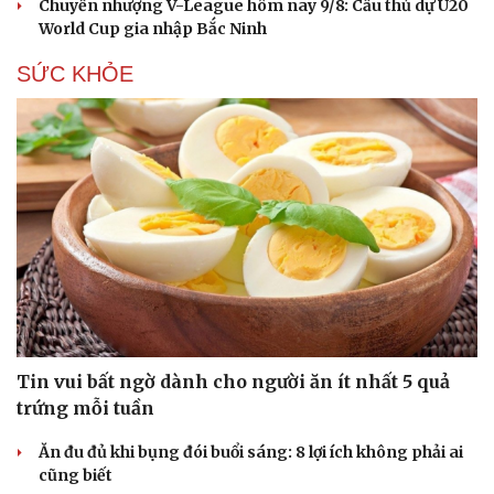
Chuyển nhượng V-League hôm nay 9/8: Cầu thủ dự U20
World Cup gia nhập Bắc Ninh
SỨC KHỎE
Tin vui bất ngờ dành cho người ăn ít nhất 5 quả
trứng mỗi tuần
Ăn đu đủ khi bụng đói buổi sáng: 8 lợi ích không phải ai
cũng biết