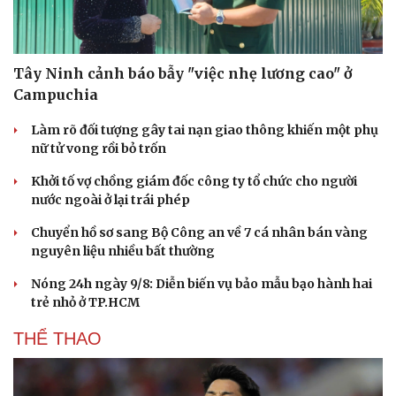
Tây Ninh cảnh báo bẫy "việc nhẹ lương cao" ở
Campuchia
Làm rõ đối tượng gây tai nạn giao thông khiến một phụ
nữ tử vong rồi bỏ trốn
Khởi tố vợ chồng giám đốc công ty tổ chức cho người
nước ngoài ở lại trái phép
Chuyển hồ sơ sang Bộ Công an về 7 cá nhân bán vàng
nguyên liệu nhiều bất thường
Nóng 24h ngày 9/8: Diễn biến vụ bảo mẫu bạo hành hai
trẻ nhỏ ở TP.HCM
THỂ THAO