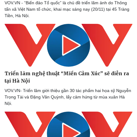
VOV.VN - “Biển đảo Tổ quốc” là chủ đề triển lãm ảnh do Thông
tấn xã Việt Nam tổ chức, khai mạc sáng nay (20/11) tại 45 Tràng
Tiền, Hà Nội.
Sức khỏe
Đời sống
Dinh dưỡng - món ngon
Nhà đẹp
Cây thuốc
Blog
Sản phụ khoa
Tình yêu - Gia đình
Triển lãm nghệ thuật “Miền Cảm Xúc” sẽ diễn ra
Nhi khoa
tại Hà Nội
Nam khoa
Làm đẹp - giảm cân
VOV.VN- Triển lãm giới thiệu gần 30 tác phẩm hai họa sỹ Nguyễn
Phòng mạch online
Trọng Tài và Đặng Văn Quỳnh, lấy cảm hứng từ mùa xuân Hà
Ăn sạch sống khỏe
Nội.