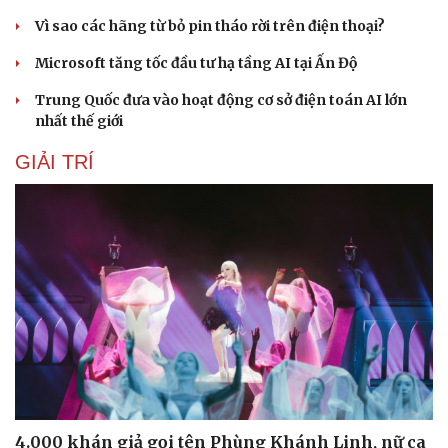
Vì sao các hãng từ bỏ pin tháo rời trên điện thoại?
Microsoft tăng tốc đầu tư hạ tầng AI tại Ấn Độ
Trung Quốc đưa vào hoạt động cơ sở điện toán AI lớn
nhất thế giới
GIẢI TRÍ
Du lịch
Podcast
Tư vấn
Câu chuyện thời sự
Săn Tour
Đọc truyện đêm khuya
check-in
Cửa sổ tình yêu
4.000 khán giả gọi tên Phùng Khánh Linh, nữ ca
Kể chuyện cho bé