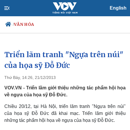
English
VĂN HÓA
/
Triển lãm tranh "Ngựa trên núi"
Chính trị
Xã hội
Đảng
Tin 24h
của họa sỹ Đỗ Đức
Tổ chức nhân sự
Dự báo thời tiết
Quốc hội
Giáo dục
Thứ Bảy, 14:26, 21/12/2013
Nhận diện sự thật
Dấu ấn VOV
Việc làm
VOV.VN - Triển lãm giới thiệu những tác phẩm hội họa
Biển đảo
về ngựa của họa sỹ Đỗ Đức.
Chiều 20/12, tại Hà Nội, triển lãm tranh "Ngựa trên núi"
của họa sỹ Đỗ Đức đã khai mạc. Triển lãm giới thiệu
những tác phẩm hội họa về ngựa của họa sỹ Đỗ Đức.