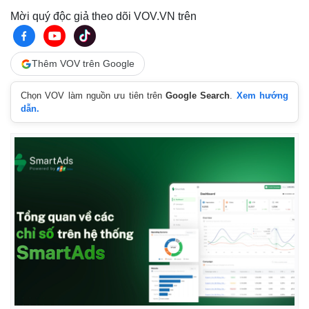
Vụ án
Vũ khí
Mời quý độc giả theo dõi VOV.VN trên
Tin nóng
Việt Nam
Tư vấn luật
Phân tích
Thêm VOV trên Google
Chọn VOV làm nguồn ưu tiên trên
Google Search
.
Xem hướng
dẫn.