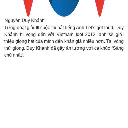
Thể thao
Ô tô - Xe máy
Bóng đá
Ô tô
Lịch thi đấu bóng đá
Xe máy
Nguyễn Duy Khánh
Thế giới thể thao
Tư vấn
Từng đoạt giải III cuộc thi hát tiếng Anh Let’s get loud, Duy
eSports
Khánh hi vọng đến với Vietnam Idol 2012, anh sẽ giới
Hậu trường
thiệu giọng hát của mình đến khán giả nhiều hơn. Tại vòng
thử giọng, Duy Khánh đã gây ấn tượng với ca khúc “Sáng
chủ nhật”.