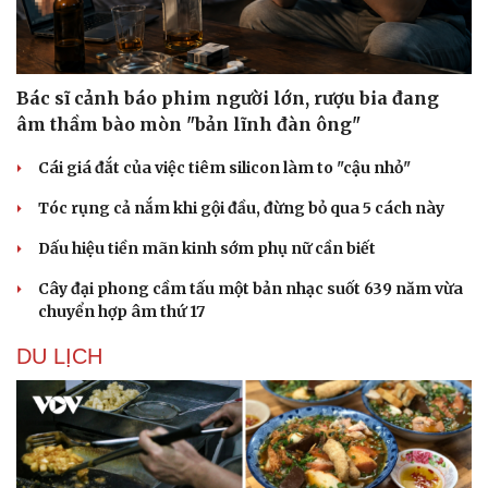
Bác sĩ cảnh báo phim người lớn, rượu bia đang
âm thầm bào mòn "bản lĩnh đàn ông"
Cái giá đắt của việc tiêm silicon làm to "cậu nhỏ"
Tóc rụng cả nắm khi gội đầu, đừng bỏ qua 5 cách này
Dấu hiệu tiền mãn kinh sớm phụ nữ cần biết
Cây đại phong cầm tấu một bản nhạc suốt 639 năm vừa
chuyển hợp âm thứ 17
DU LỊCH