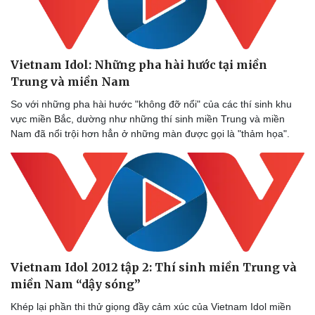
Vietnam Idol: Những pha hài hước tại miền
Trung và miền Nam
So với những pha hài hước "không đỡ nổi" của các thí sinh khu
vực miền Bắc, dường như những thí sinh miền Trung và miền
Nam đã nổi trội hơn hẳn ở những màn được gọi là "thảm họa".
Du lịch
Podcast
Vietnam Idol 2012 tập 2: Thí sinh miền Trung và
Tư vấn
Câu chuyện thời sự
Săn Tour
Đọc truyện đêm khuya
miền Nam “dậy sóng”
check-in
Cửa sổ tình yêu
Khép lại phần thi thử giọng đầy cảm xúc của Vietnam Idol miền
Kể chuyện cho bé