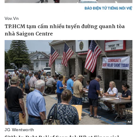
Văn hóa
Giải trí
Sân khấu - Điện ảnh
Nghệ sĩ
Văn học
Thời trang
Âm nhạc
Sao Việt
Di sản