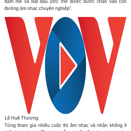
đam mê và bắt đầu ước mơ được bước chân vào con
Vụ án
Vũ khí
Tin nóng
Việt Nam
đường âm nhạc chuyên nghiệp”.
Tư vấn luật
Phân tích
Lê Huệ Thương
Từng tham gia nhiều cuộc thi âm nhạc và nhận không ít