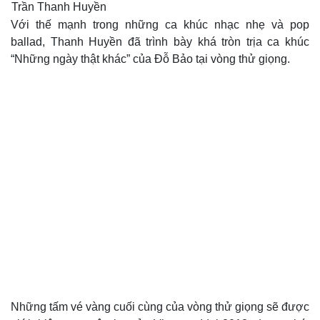
Trần Thanh Huyền
Với thế mạnh trong những ca khúc nhạc nhẹ và pop
ballad, Thanh Huyền đã trình bày khá tròn trịa ca khúc
“Những ngày thật khác” của Đỗ Bảo tại vòng thử giọng.
Doanh nghiệp
Công nghệ
Thông tin doanh nghiệp
Sành điệu
Doanh nghiệp 24h
Tin Công nghệ
Doanh nhân
Trải nghiệm
Vì cộng đồng
Chuyển đổi số
Những tấm vé vàng cuối cùng của vòng thử giọng sẽ được