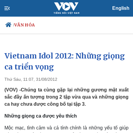
English
VĂN HÓA
/
Vietnam Idol 2012: Những giọng
Chính trị
Xã hội
Đảng
Tin 24h
ca triển vọng
Tổ chức nhân sự
Dự báo thời tiết
Quốc hội
Giáo dục
Thứ Sáu, 11:07, 31/08/2012
Nhận diện sự thật
Dấu ấn VOV
Việc làm
(VOV) -Chúng ta cùng gặp lại những gương mặt xuất
Biển đảo
sắc đầy ấn tượng trong 2 tập vừa qua và những giọng
ca hay chưa được công bố tại tập 3.
Những giọng ca được yêu thích
Mộc mạc, tình cảm và cá tính chính là những yếu tố giúp