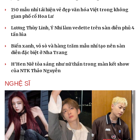
Di sản
150 mẫu nhí tái hiện vẻ đẹp văn hóa Việt trong không
gian phố cổ Hoa Lư
Lương Thùy Linh, Ý Nhi làm vedette trên sàn diễn phủ 4
tấn lúa
Biển xanh, vỏ sò và hàng trăm mẫu nhí tạo nên sàn
diễn đặc biệt ở Nha Trang
H'Hen Niê tỏa sáng như nữ thần trong màn kết show
của NTK Thảo Nguyễn
NGHỆ SĨ