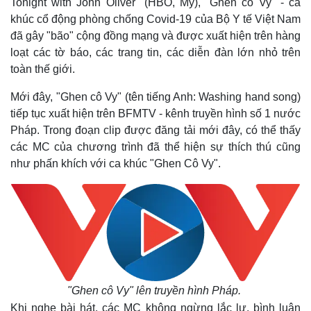
Tonight with John Oliver" (HBO, Mỹ), "Ghen cô Vy" - ca
khúc cổ động phòng chống Covid-19 của Bộ Y tế Việt Nam
đã gây "bão" cộng đồng mạng và được xuất hiện trên hàng
loạt các tờ báo, các trang tin, các diễn đàn lớn nhỏ trên
toàn thế giới.
Mới đây, "Ghen cô Vy" (tên tiếng Anh: Washing hand song)
tiếp tục xuất hiện trên BFMTV - kênh truyền hình số 1 nước
Pháp. Trong đoạn clip được đăng tải mới đây, có thể thấy
các MC của chương trình đã thể hiện sự thích thú cũng
như phấn khích với ca khúc "Ghen Cô Vy".
"Ghen cô Vy" lên truyền hình Pháp.
Khi nghe bài hát, các MC không ngừng lắc lư, bình luận