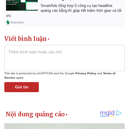
SmartAds tổng hợp 5 công cụ tạo headline
quảng cáo bằng AI giúp tiết kiệm thời gian và tối
ưu.
Viết bình luận
This site is protected by reCAPTCHA and the Google
Privacy Policy
and
Terms of
Service
apply.
Gửi tin