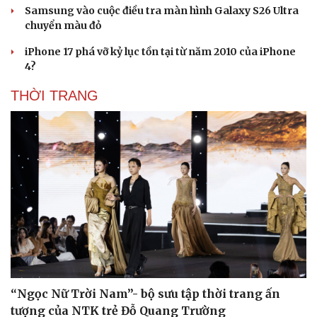
Samsung vào cuộc điều tra màn hình Galaxy S26 Ultra
chuyển màu đỏ
iPhone 17 phá vỡ kỷ lục tồn tại từ năm 2010 của iPhone
4?
THỜI TRANG
Văn hóa
Giải trí
Sân khấu - Điện ảnh
Nghệ sĩ
“Ngọc Nữ Trời Nam”- bộ sưu tập thời trang ấn
Văn học
Thời trang
tượng của NTK trẻ Đỗ Quang Trường
Âm nhạc
Sao Việt