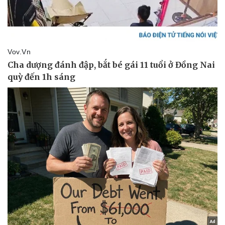
Thể thao
Ô tô - Xe máy
Bóng đá
Ô tô
Lịch thi đấu bóng đá
Xe máy
Thế giới thể thao
Tư vấn
eSports
Hậu trường