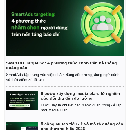
Kinh tế
Thị trường
Bất động sản
Giá vàng
Khởi nghiệp
Tiêu dùng
Tỷ giá
Chứng khoán
Giá cà phê
Smartads Targeting: 4 phương thức chọn trên hệ thống
quảng cáo
SmartAds tập trung vào việc nhắm đúng đối tượng, đúng ngữ cảnh
và thời điểm để tối ưu.
6 bước xây dựng media plan: từ nghiên
cứu đối thủ đến đo lường
Dưới đây là chi tiết các bước quan trọng để lập
một Media Plan.
5 công cụ tạo tiêu đề và mô tả quảng cáo
cho thương hiệu 2026