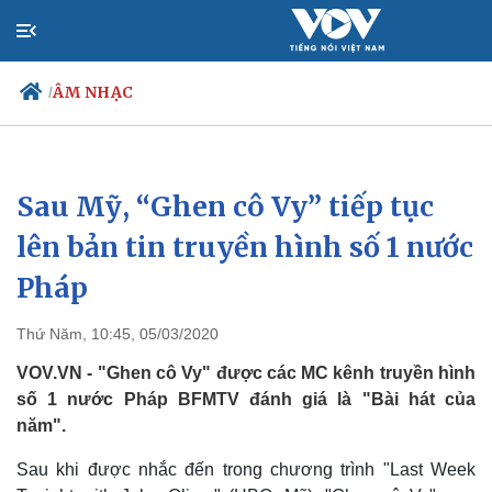
ÂM NHẠC
/
Sau Mỹ, “Ghen cô Vy” tiếp tục
Chính trị
Xã hội
Đảng
Tin 24h
lên bản tin truyền hình số 1 nước
Tổ chức nhân sự
Dự báo thời tiết
Pháp
Quốc hội
Giáo dục
Nhận diện sự thật
Dấu ấn VOV
Việc làm
Thứ Năm, 10:45, 05/03/2020
Biển đảo
VOV.VN - "Ghen cô Vy" được các MC kênh truyền hình
số 1 nước Pháp BFMTV đánh giá là "Bài hát của
năm".
Sau khi được nhắc đến trong chương trình "Last Week