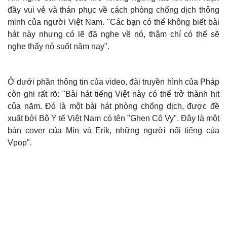
đầy vui vẻ và thán phục về cách phòng chống dịch thông
minh của người Việt Nam. "Các bạn có thể không biết bài
hát này nhưng có lẽ đã nghe về nó, thậm chí có thể sẽ
nghe thấy nó suốt năm nay".
Ở dưới phần thông tin của video, đài truyền hình của Pháp
còn ghi rất rõ: "Bài hát tiếng Việt này có thể trở thành hit
của năm. Đó là một bài hát phòng chống dịch, được đề
xuất bởi Bộ Y tế Việt Nam có tên "Ghen Cô Vy". Đây là một
bản cover của Min và Erik, những người nổi tiếng của
Vpop".
Thế giới
Multimedia
Quan sát
Video
Cuộc sống đó đây
Ảnh
Hồ sơ
E-Magazine