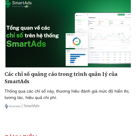
Sức khỏe
Đời sống
Dinh dưỡng - món ngon
Nhà đẹp
Cây thuốc
Blog
Sản phụ khoa
Tình yêu - Gia đìn
Các chỉ số quảng cáo trong trình quản lý của
Nhi khoa
SmartAds
Nam khoa
Làm đẹp - giảm cân
Thông qua các chỉ số này, thương hiệu đánh giá mức độ hiển thị,
Phòng mạch online
tương tác, hiệu quả chi phí.
Ăn sạch sống khỏe
| SmartAds