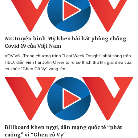
Doanh nghiệp
Công nghệ
Thông tin doanh nghiệp
Sành điệu
Doanh nghiệp 24h
Tin Công nghệ
Doanh nhân
Trải nghiệm
Vì cộng đồng
Chuyển đổi số
MC truyền hình Mỹ khen bài hát phòng chống
Covid-19 của Việt Nam
VOV.VN -Trong chương trình "Last Week Tonight" phát sóng trên
HBO, diễn viên hài John Oliver tỏ rõ sự thích thú khi giai điệu của
ca khúc "Ghen Cô Vy" vang lên.
Billboard khen ngợi, dân mạng quốc tế “phát
cuồng” vì “Ghen cô Vy“