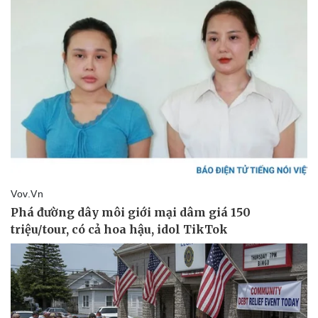
Pháp luật
Quân sự - Quốc p
Vụ án
Vũ khí
Tin nóng
Việt Nam
Tư vấn luật
Phân tích