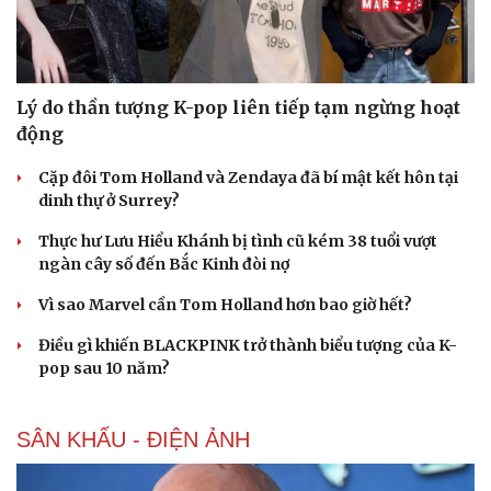
Lý do thần tượng K-pop liên tiếp tạm ngừng hoạt
động
Cặp đôi Tom Holland và Zendaya đã bí mật kết hôn tại
dinh thự ở Surrey?
Thực hư Lưu Hiểu Khánh bị tình cũ kém 38 tuổi vượt
ngàn cây số đến Bắc Kinh đòi nợ
Vì sao Marvel cần Tom Holland hơn bao giờ hết?
Điều gì khiến BLACKPINK trở thành biểu tượng của K-
pop sau 10 năm?
SÂN KHẤU - ĐIỆN ẢNH