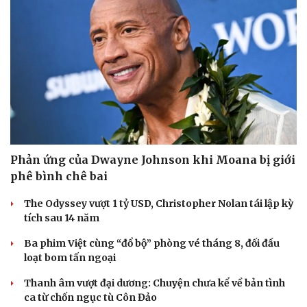
Du lịch
Podcast
Tư vấn
Câu chuyện thời s
Săn Tour
Đọc truyện đêm kh
check-in
Cửa sổ tình yêu
Kể chuyện cho bé
Hạt giống tâm hồn
Phản ứng của Dwayne Johnson khi Moana bị giới
phê bình chê bai
The Odyssey vượt 1 tỷ USD, Christopher Nolan tái lập kỳ
tích sau 14 năm
Ba phim Việt cùng “đổ bộ” phòng vé tháng 8, đối đầu
loạt bom tấn ngoại
Thanh âm vượt đại dương: Chuyện chưa kể về bản tình
ca từ chốn ngục tù Côn Đảo