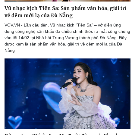
Vũ nhạc kịch Tiên Sa: Sản phẩm văn hóa, giải trí
về đêm mới lạ của Đà Nẵng
VOV.VN - Lần đầu tiên, Vũ nhạc kịch “Tiên Sa” – vở diễn ứng
dụng công nghệ sân khấu đa chiều chính thức ra mắt công chúng
vào tối 14/02 tại Nhà hát Trưng Vương thành phố Đà Nẵng. Đây
được xem là sản phẩm văn hóa, giải trí về đêm mới lạ của Đà
Nẵng
Du lịch
Podcast
Tư vấn
Câu chuyện thời sự
Săn Tour
Đọc truyện đêm khuya
check-in
Cửa sổ tình yêu
Kể chuyện cho bé