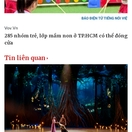
Văn hóa
Giải trí
Sân khấu - Điện ảnh
Nghệ sĩ
Văn học
Thời trang
Âm nhạc
Sao Việt
Di sản
Tin liên quan