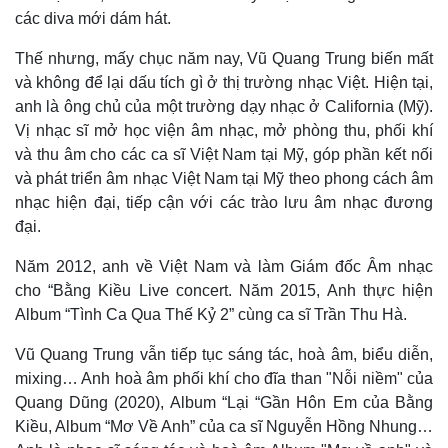
các diva mới dám hát.
Thế nhưng, mấy chục năm nay, Vũ Quang Trung biến mất
và không để lại dấu tích gì ở thị trường nhạc Việt. Hiện tại,
anh là ông chủ của một trường dạy nhạc ở California (Mỹ).
Vị nhạc sĩ mở học viện âm nhạc, mở phòng thu, phối khí
và thu âm cho các ca sĩ Việt Nam tại Mỹ, góp phần kết nối
và phát triển âm nhạc Việt Nam tại Mỹ theo phong cách âm
nhạc hiện đại, tiếp cận với các trào lưu âm nhạc đương
đại.
Năm 2012, anh về Việt Nam và làm Giám đốc Âm nhạc
cho “Bằng Kiều Live concert. Năm 2015, Anh thực hiện
Album “Tình Ca Qua Thế Kỷ 2” cùng ca sĩ Trần Thu Hà.
Kinh tế
Thị trường
Vũ Quang Trung vẫn tiếp tục sáng tác, hoà âm, biểu diễn,
Bất động sản
Giá vàng
mixing… Anh hoà âm phối khí cho đĩa than "Nỗi niềm" của
Khởi nghiệp
Tiêu dùng
Quang Dũng (2020), Album “Lại “Gần Hôn Em của Bằng
Tỷ giá
Kiều, Album “Mơ Về Anh” của ca sĩ Nguyễn Hồng Nhung…
Chứng khoán