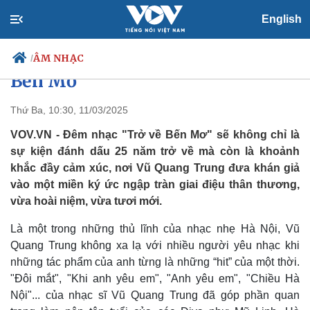
English
Vũ Quang Trung đánh dấu 25
năm trở về với đêm nhạc "Trở về
ÂM NHẠC
/
Bến Mơ"
Thứ Ba, 10:30, 11/03/2025
Chính trị
Xã hội
VOV.VN - Đêm nhạc "Trở về Bến Mơ" sẽ không chỉ là
Đảng
Tin 24h
sự kiện đánh dấu 25 năm trở về mà còn là khoảnh
Tổ chức nhân sự
Dự báo thời tiết
khắc đầy cảm xúc, nơi Vũ Quang Trung đưa khán giả
Quốc hội
Giáo dục
vào một miền ký ức ngập tràn giai điệu thân thương,
Nhận diện sự thật
Dấu ấn VOV
vừa hoài niệm, vừa tươi mới.
Việc làm
Biển đảo
Là một trong những thủ lĩnh của nhạc nhẹ Hà Nội, Vũ
Quang Trung không xa lạ với nhiều người yêu nhạc khi
những tác phẩm của anh từng là những “hit” của một thời.
"Đôi mắt", "Khi anh yêu em", "Anh yêu em", "Chiều Hà
Nội"... của nhạc sĩ Vũ Quang Trung đã góp phần quan