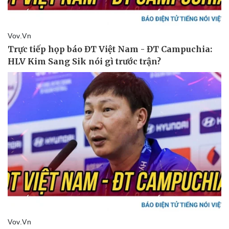
Doanh nghiệp
Công nghệ
Thông tin doanh nghiệp
Sành điệu
Doanh nghiệp 24h
Tin Công nghệ
Doanh nhân
Trải nghiệm
Vì cộng đồng
Chuyển đổi số