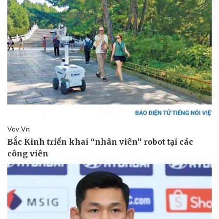
Sức khỏe
Đời sống
Dinh dưỡng - món ngon
Nhà đẹp
Cây thuốc
Blog
Sản phụ khoa
Tình yêu - Gia đình
Nhi khoa
Nam khoa
Làm đẹp - giảm cân
Phòng mạch online
Ăn sạch sống khỏe