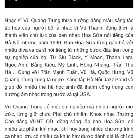
Thế giới
Multimedia
Nhạc sĩ Vũ Quang Trung thừa hưởng dòng máu sáng tác
tài hoa của người bố là nhạc sĩ Vũ Thanh, đồng thời là
Quan sát
Video
Cuộc sống đó đây
Ảnh
thành viên chủ lực của ban nhạc Hoa Sữa nổi tiếng của
Hồ sơ
E-Magazine
Hà Nội những năm 1990. Ban Hoa Sữa từng gắn bó với
Infographic
nhiều diva và ca sĩ nổi tiếng từ những bước đầu tiên trong
sự nghiệp của họ. Từ Siu Black, Y Moan, Thanh Lam,
Ngọc Anh, Bằng Kiều, Mỹ Linh, Hồng Nhung, Trần Thu
Hà… Cùng với Trần Mạnh Tuấn, Vũ Hà, Quốc Hưng, Vũ
Quang Trung cũng là người sáng lập Hà Nội Jazz Band và
giúp đỡ nhiều thế hệ học sinh đã thành công trong con
đường âm nhạc trong nước và tại USA.
Vũ Quang Trung có một sự nghiệp mà nhiều người mơ
ước, từng giữ chức Phó chủ nhiệm Khoa nhạc Trường
Cao đẳng VHNT QĐ, đồng sáng lập ban Hoa Sữa, có
nhiều tác phẩm khí nhạc, chỉ huy trong nhiều chương trình
ca nhạc lớn, có nhiều ca khúc hay được đánh giá là chỉ có