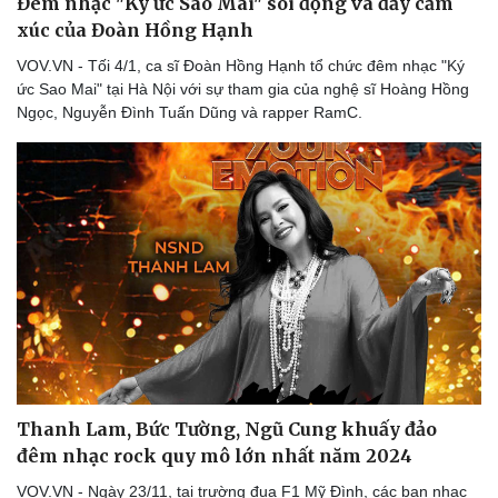
Đêm nhạc "Ký ức Sao Mai" sôi động và đầy cảm
Hạt giống tâm hồn
xúc của Đoàn Hồng Hạnh
VOV.VN - Tối 4/1, ca sĩ Đoàn Hồng Hạnh tổ chức đêm nhạc "Ký
ức Sao Mai" tại Hà Nội với sự tham gia của nghệ sĩ Hoàng Hồng
Ngọc, Nguyễn Đình Tuấn Dũng và rapper RamC.
Thanh Lam, Bức Tường, Ngũ Cung khuấy đảo
đêm nhạc rock quy mô lớn nhất năm 2024
VOV.VN - Ngày 23/11, tại trường đua F1 Mỹ Đình, các ban nhạc