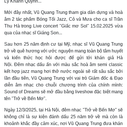
Lý Khánh Quỳnh...
Mới đây nhất, Vũ Quang Trung tham gia dàn dựng và hoà
âm 2 tác phẩm Bóng Tối Jazz, Cỏ và Mưa cho ca sĩ Trần
Thu Hà trong Live concert "Giấc mơ Sol" 15.02.2025 vừa
qua của nhạc sĩ Giáng Son...
Sau hơn 25 năm định cư tại Mỹ, nhạc sĩ Vũ Quang Trung
trở về quê hương với ước nguyện mang toàn bộ tâm huyết
Pháp luật
Quân sự - Quốc phòng
và kiến thức học hỏi được để gửi tới khán giả Hà
Vụ án
Vũ khí
Nội. Đêm nhạc dấu ấn với màu sắc hoà âm semi classic
Tin nóng
Việt Nam
kết hợp jazz mang hơi thở nước ngoài sẽ rất sâu sắc bởi
Tư vấn luật
Phân tích
lần đầu tiên, Vũ Quang Trung với vai trò Giám đốc & Đạo
diễn âm nhạc cho chuỗi chương trình của chính mình:
Sound of Dreams sẽ mở đầu bằng liveshow đặc biệt mang
tên "Trở về Bến Mơ".
Ngày 12/3/2025, tại Hà Nội, đêm nhạc "Trở về Bến Mơ" sẽ
không chỉ là sự kiện đánh dấu 25 năm trở về mà còn là
khoảnh khắc đầy cảm xúc, nơi Vũ Quang Trung đưa khán