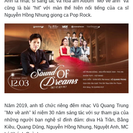
Anh là nhạc sĩ sáng tác và hoà âm Album "Mơ về anh" và
Giá cà phê
cũng là bài “hit” với màn thể hiện nổi tiếng của ca sĩ
Nguyễn Hồng Nhung giọng ca Pop Rock.
Năm 2019, anh tổ chức riêng đêm nhạc Vũ Quang Trung
"Mơ về anh" kỉ niệm 30 năm sáng tác với sự tham gia của
những người bạn nghệ sĩ đình đám: diva Hà Trần, Bằng
Kiều, Quang Dũng, Nguyễn Hồng Nhung, Nguyệt Anh, MC