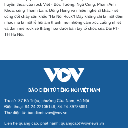
huyền thoại của rock Việt - Bức Tường, Ngũ Cung, Phạm Anh
Khoa, cùng Thanh Lam, Đông Hùng và nhiều nghệ sĩ khác - sẽ
cùng đốt cháy sân khấu "Hà Nội Rock"! Đây không chỉ là một đêm
nhạc mà là một lễ hội âm thanh, nơi những cảm xúc cuồng nhiệt
và đam mê rock sẽ thăng hoa dưới bàn tay tổ chức của Đài PT-
TH Hà Nội.
Cải chính
BÁO ĐIỆN TỬ TIẾNG NÓI VIỆT NAM
Trụ sở: 37 Bà Triệu, phường Cửa Nam, Hà Nội
Điện thoại: 84-24-22105148, 84-24-39785691
Thư điện tử: baodientuvov@vov.vn
Liên hệ quảng cáo, phát hành: quangcao@vovnews.vn