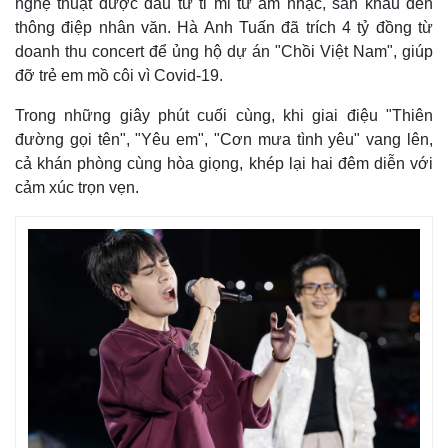
nghệ thuật được đầu tư tỉ mỉ từ âm nhạc, sân khấu đến
thông điệp nhân văn. Hà Anh Tuấn đã trích 4 tỷ đồng từ
doanh thu concert để ủng hộ dự án "Chồi Việt Nam", giúp
đỡ trẻ em mồ côi vì Covid-19.
Trong những giây phút cuối cùng, khi giai điệu "Thiên
đường gọi tên", "Yêu em", "Cơn mưa tình yêu" vang lên,
cả khán phòng cùng hòa giọng, khép lại hai đêm diễn với
cảm xúc trọn vẹn.