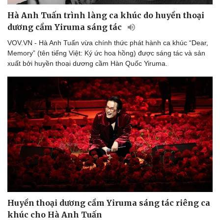
Hà Anh Tuấn trình làng ca khúc do huyền thoại
dương cầm Yiruma sáng tác
VOV.VN - Hà Anh Tuấn vừa chính thức phát hành ca khúc “Dear,
Memory” (tên tiếng Việt: Ký ức hoa hồng) được sáng tác và sản
xuất bởi huyền thoại dương cầm Hàn Quốc Yiruma.
Văn hóa
Giải trí
Sân khấu - Điện ảnh
Nghệ sĩ
Văn học
Thời trang
Âm nhạc
Sao Việt
Di sản
Huyền thoại dương cầm Yiruma sáng tác riêng ca
khúc cho Hà Anh Tuấn