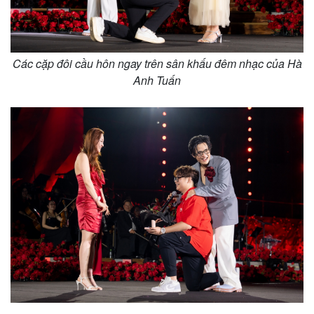
Các cặp đôi cầu hôn ngay trên sân khấu đêm nhạc của Hà
Anh Tuấn
Thế giới
Multimedia
Quan sát
Video
Cuộc sống đó đây
Ảnh
Hồ sơ
E-Magazine
Infographic