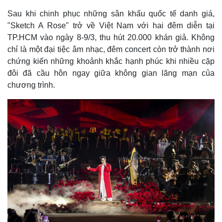
Sau khi chinh phục những sân khấu quốc tế danh giá,
"Sketch A Rose" trở về Việt Nam với hai đêm diễn tại
TP.HCM vào ngày 8-9/3, thu hút 20.000 khán giả. Không
chỉ là một đại tiệc âm nhạc, đêm concert còn trở thành nơi
chứng kiến những khoảnh khắc hạnh phúc khi nhiều cặp
đôi đã cầu hôn ngay giữa không gian lãng mạn của
chương trình.