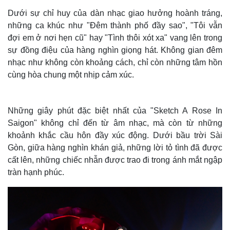
Dưới sự chỉ huy của dàn nhạc giao hưởng hoành tráng,
những ca khúc như "Đêm thành phố đầy sao", "Tôi vẫn
đợi em ở nơi hẹn cũ" hay "Tình thôi xót xa" vang lên trong
sự đồng điệu của hàng nghìn giọng hát. Không gian đêm
nhạc như không còn khoảng cách, chỉ còn những tâm hồn
cùng hòa chung một nhịp cảm xúc.
Những giây phút đặc biệt nhất của "Sketch A Rose In
Saigon" không chỉ đến từ âm nhạc, mà còn từ những
khoảnh khắc cầu hôn đầy xúc động. Dưới bầu trời Sài
Gòn, giữa hàng nghìn khán giả, những lời tỏ tình đã được
cất lên, những chiếc nhẫn được trao đi trong ánh mắt ngập
tràn hạnh phúc.