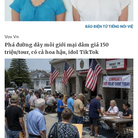
Doanh nghiệp
Công nghệ
Thông tin doanh nghiệp
Sành điệu
Doanh nghiệp 24h
Tin Công nghệ
Doanh nhân
Trải nghiệm
Vì cộng đồng
Chuyển đổi số