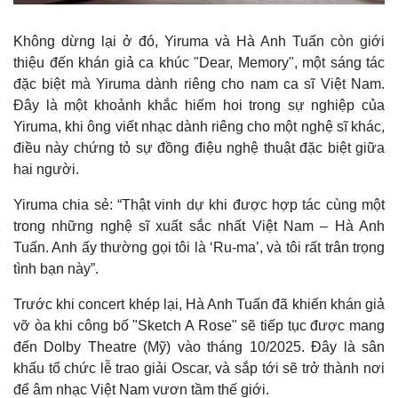
Vụ án
Vũ khí
Tin nóng
Việt Nam
Không dừng lại ở đó, Yiruma và Hà Anh Tuấn còn giới
Tư vấn luật
Phân tích
thiệu đến khán giả ca khúc "Dear, Memory", một sáng tác
đặc biệt mà Yiruma dành riêng cho nam ca sĩ Việt Nam.
Đây là một khoảnh khắc hiếm hoi trong sự nghiệp của
Yiruma, khi ông viết nhạc dành riêng cho một nghệ sĩ khác,
điều này chứng tỏ sự đồng điệu nghệ thuật đặc biệt giữa
hai người.
Yiruma chia sẻ: “Thật vinh dự khi được hợp tác cùng một
trong những nghệ sĩ xuất sắc nhất Việt Nam – Hà Anh
Tuấn. Anh ấy thường gọi tôi là ‘Ru-ma’, và tôi rất trân trọng
tình bạn này”.
Trước khi concert khép lại, Hà Anh Tuấn đã khiến khán giả
vỡ òa khi công bố "Sketch A Rose" sẽ tiếp tục được mang
đến Dolby Theatre (Mỹ) vào tháng 10/2025. Đây là sân
khấu tổ chức lễ trao giải Oscar, và sắp tới sẽ trở thành nơi
để âm nhạc Việt Nam vươn tầm thế giới.