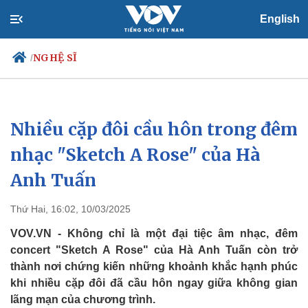
English
NGHỆ SĨ
/
Nhiều cặp đôi cầu hôn trong đêm
Chính trị
Xã hội
Đảng
Tin 24h
nhạc "Sketch A Rose" của Hà
Tổ chức nhân sự
Dự báo thời tiết
Anh Tuấn
Quốc hội
Giáo dục
Nhận diện sự thật
Dấu ấn VOV
Việc làm
Thứ Hai, 16:02, 10/03/2025
Biển đảo
VOV.VN - Không chỉ là một đại tiệc âm nhạc, đêm
concert "Sketch A Rose" của Hà Anh Tuấn còn trở
thành nơi chứng kiến những khoảnh khắc hạnh phúc
khi nhiều cặp đôi đã cầu hôn ngay giữa không gian
lãng mạn của chương trình.