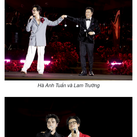
Hà Anh Tuấn và Lam Trường
Kinh tế
Thị trường
Bất động sản
Giá vàng
Khởi nghiệp
Tiêu dùng
Tỷ giá
Chứng khoán