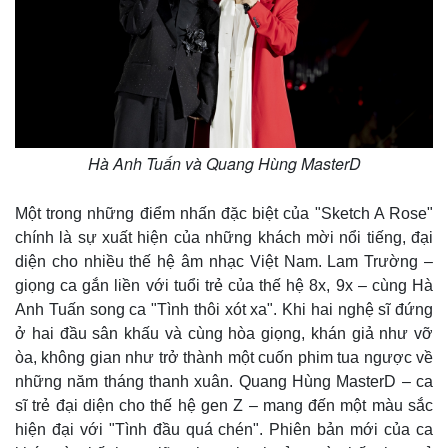
Giá cà phê
Hà Anh Tuấn và Quang Hùng MasterD
Một trong những điểm nhấn đặc biệt của "Sketch A Rose"
chính là sự xuất hiện của những khách mời nổi tiếng, đại
diện cho nhiều thế hệ âm nhạc Việt Nam. Lam Trường –
giọng ca gắn liền với tuổi trẻ của thế hệ 8x, 9x – cùng Hà
Anh Tuấn song ca "Tình thôi xót xa". Khi hai nghệ sĩ đứng
ở hai đầu sân khấu và cùng hòa giọng, khán giả như vỡ
òa, không gian như trở thành một cuốn phim tua ngược về
những năm tháng thanh xuân. Quang Hùng MasterD – ca
sĩ trẻ đại diện cho thế hệ gen Z – mang đến một màu sắc
hiện đại với "Tình đầu quá chén". Phiên bản mới của ca