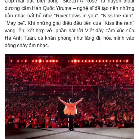
Góp mặt đặc biệt trong "Sketch A Rose" là huyền thoại
dương cầm Hàn Quốc Yiruma – nghệ sĩ đã tạo nên những
bản nhạc bất hủ như "River flows in you", "Kiss the rain",
"May be". Khi những giai điệu đầu tiên của "Kiss the rain"
vang lên, kết hợp với phần hát lời Việt đầy cảm xúc của
Hà Anh Tuấn, cả khán phòng như lặng đi, hòa mình vào
dòng chảy âm nhạc.
Pháp luật
Quân sự - Quốc phòng