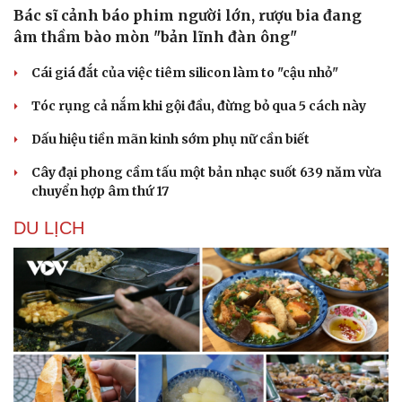
Bác sĩ cảnh báo phim người lớn, rượu bia đang
âm thầm bào mòn "bản lĩnh đàn ông"
Cái giá đắt của việc tiêm silicon làm to "cậu nhỏ"
Tóc rụng cả nắm khi gội đầu, đừng bỏ qua 5 cách này
Dấu hiệu tiền mãn kinh sớm phụ nữ cần biết
Cây đại phong cầm tấu một bản nhạc suốt 639 năm vừa
chuyển hợp âm thứ 17
DU LỊCH
Du lịch
Podcast
Tư vấn
Câu chuyện thời sự
Săn Tour
Đọc truyện đêm khuya
check-in
Cửa sổ tình yêu
Kể chuyện cho bé