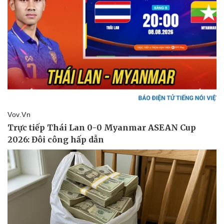
Sức khỏe
Đời sống
Dinh dưỡng - món ngon
Nhà đẹp
Cây thuốc
Blog
Sản phụ khoa
Tình yêu - Gia đình
Nhi khoa
Nam khoa
Làm đẹp - giảm cân
Phòng mạch online
Ăn sạch sống khỏe