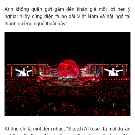
Anh không quên gửi gắm đến khán giả một lời hẹn ý
nghĩa: “Hãy cùng diện tà áo dài Việt Nam và hội ngộ tại
thánh đường nghệ thuật này”.
Không chỉ là một đêm nhạc, "Sketch A Rose" là một dự án