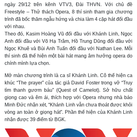
ngày 29/12 trên kênh VTV3, Đài THVN. Với chủ đề
Freestyle – Thử thách Opera, 8 thí sinh tham gia chương
trình đã bốc thăm ngẫu hứng và chia làm 4 cặp hát đối đầu
với nhau.
Theo đó, Kasim Hoàng Vũ đối đầu với Khánh Linh, Ngọc
Anh đối đầu với Võ Hạ Trâm, Hồ Trung Dũng đối đầu với
Ngọc Khuê và Bùi Anh Tuấn đối đầu với Nathan Lee. Mỗi
thí sinh đã thể hiện một bài hát mang âm hưởng opera do
chính mình lựa chọn.
Mở màn chương trình là ca sĩ Khánh Linh. Cô thể hiện ca
khúc “The prayer” của tác giả David Foster trong vở “Truy
tìm thanh gươm báu” (Quest of Camelot). Sở hữu chất
giọng cao và êm ái, thích hợp với Opera nhưng nhà báo
Minh Đức nhận xét, “Khánh Linh vẫn chưa thoát được khỏi
vòng an toàn ở giọng hát”. Phần thể hiện của Khánh Linh
nhận được 39 điểm từ BGK.