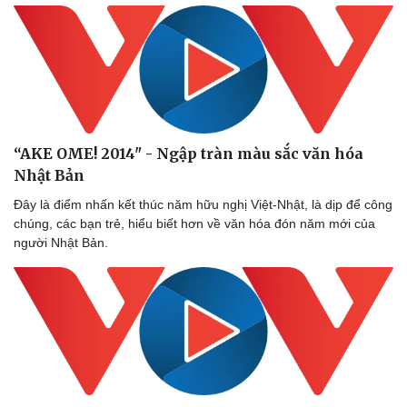
Sức khỏe
Đời sống
Dinh dưỡng - món ngon
Nhà đẹp
Cây thuốc
Blog
Sản phụ khoa
Tình yêu - Gia đình
Nhi khoa
Nam khoa
“AKE OME! 2014" - Ngập tràn màu sắc văn hóa
Làm đẹp - giảm cân
Phòng mạch online
Nhật Bản
Ăn sạch sống khỏe
Đây là điểm nhấn kết thúc năm hữu nghị Việt-Nhật, là dịp để công
chúng, các bạn trẻ, hiểu biết hơn về văn hóa đón năm mới của
người Nhật Bản.