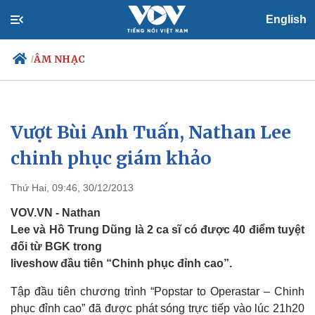
English
ÂM NHẠC
/
Vượt Bùi Anh Tuấn, Nathan Lee
Chính trị
Xã hội
Đảng
Tin 24h
chinh phục giám khảo
Tổ chức nhân sự
Dự báo thời tiết
Quốc hội
Giáo dục
Thứ Hai, 09:46, 30/12/2013
Nhận diện sự thật
Dấu ấn VOV
Việc làm
VOV.VN - Nathan
Biển đảo
Lee và Hồ Trung Dũng là 2 ca sĩ có được 40 điểm tuyệt
đối từ BGK trong
liveshow đầu tiên “Chinh phục đỉnh cao”.
Tập đầu tiên chương trình “Popstar to Operastar – Chinh
phục đỉnh cao” đã được phát sóng trực tiếp vào lúc 21h20