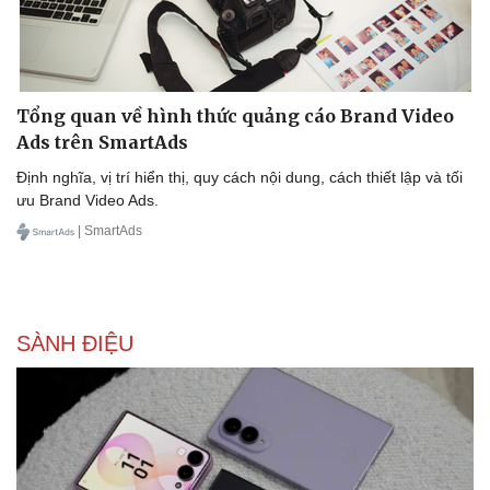
Văn hóa
Giải trí
Tổng quan về hình thức quảng cáo Brand Video
Sân khấu - Điện ảnh
Nghệ sĩ
Ads trên SmartAds
Văn học
Thời trang
Âm nhạc
Sao Việt
Định nghĩa, vị trí hiển thị, quy cách nội dung, cách thiết lập và tối
Di sản
ưu Brand Video Ads.
| SmartAds
SÀNH ĐIỆU