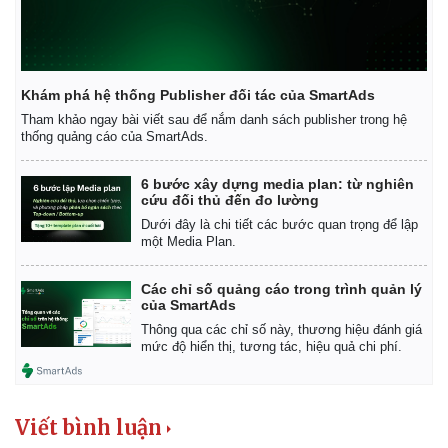
Khám phá hệ thống Publisher đối tác của SmartAds
Tham khảo ngay bài viết sau để nắm danh sách publisher trong hệ
thống quảng cáo của SmartAds.
Pháp luật
Quân sự - Quốc phòng
Vụ án
Vũ khí
6 bước xây dựng media plan: từ nghiên
Tin nóng
Việt Nam
cứu đối thủ đến đo lường
Tư vấn luật
Phân tích
Dưới đây là chi tiết các bước quan trọng để lập
một Media Plan.
Các chỉ số quảng cáo trong trình quản lý
của SmartAds
Thông qua các chỉ số này, thương hiệu đánh giá
mức độ hiển thị, tương tác, hiệu quả chi phí.
Viết bình luận