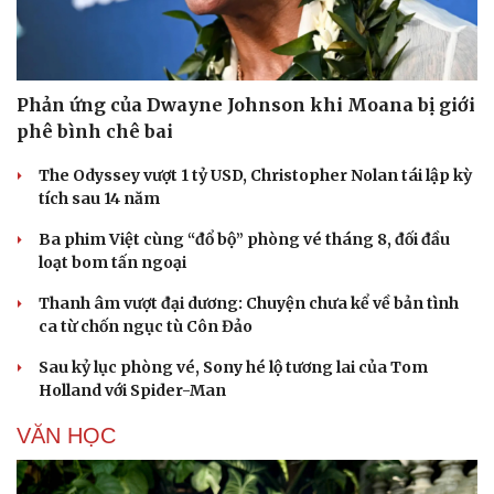
Phản ứng của Dwayne Johnson khi Moana bị giới
phê bình chê bai
The Odyssey vượt 1 tỷ USD, Christopher Nolan tái lập kỳ
tích sau 14 năm
Ba phim Việt cùng “đổ bộ” phòng vé tháng 8, đối đầu
loạt bom tấn ngoại
Thanh âm vượt đại dương: Chuyện chưa kể về bản tình
ca từ chốn ngục tù Côn Đảo
Sau kỷ lục phòng vé, Sony hé lộ tương lai của Tom
Holland với Spider-Man
VĂN HỌC