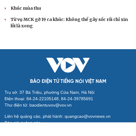
Khúc mùa thu
Từ vụ MCK gỡ 19 ca khúc: Không thể gây sốc rồi chỉ xin
lỗi là xong
BÁO ĐIỆN TỬ TIẾNG NÓI VIỆT NAM
Trụ sở: 37 Bà Triệu, phường Cửa Nam, Hà Nội
Điện thoại: 84-24-22105148, 84-24-39785691
Thư điện tử: baodientuvov@vov.vn
Liên hệ quảng cáo, phát hành: quangcao@vovnews.vn
Báo giá quảng cáo