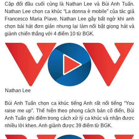
Cặp đối đầu cuối cùng là Nathan Lee và Bùi Anh Tuấn.
Nathan Lee chọn ca khúc “La donna è mobile” của tác giả
Francesco Maria Piave. Nathan Lee gây bất ngờ khi anh
chọn bài hát đơn giản nhưng lại làm nổi bật giọng hát và
giành chiến thắng với 4 điểm 10 từ BGK.
Kinh tế
Thị trường
Bất động sản
Giá vàng
Khởi nghiệp
Tiêu dùng
Tỷ giá
Chứng khoán
Giá cà phê
Nathan Lee
Bùi Anh Tuấn chọn ca khúc tiếng Anh rất nổi tiếng “You
raise me up”. Thể hiện theo phong cách bán cổ điển, Bùi
Anh Tuấn ghi điểm trong cách xử lý ca khúc và nhận được
nhiều lời khen. Anh giành được 39 điểm từ BGK.