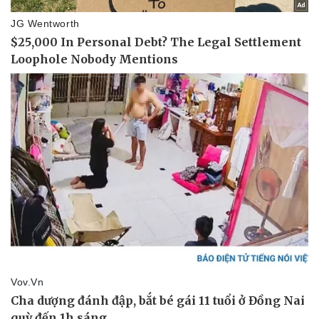
Thể thao
Ô tô - Xe máy
Bóng đá
Ô tô
Lịch thi đấu bóng đá
Xe máy
Thế giới thể thao
Tư vấn
eSports
Hậu trường