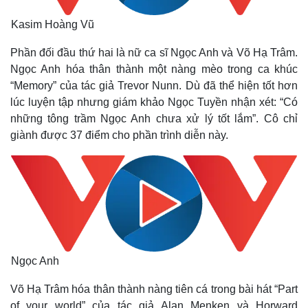
Kasim Hoàng Vũ
Phần đối đầu thứ hai là nữ ca sĩ Ngọc Anh và Võ Hạ Trâm.
Ngọc Anh hóa thân thành một nàng mèo trong ca khúc
“Memory” của tác giả Trevor Nunn. Dù đã thể hiện tốt hơn
lúc luyện tập nhưng giám khảo Ngọc Tuyền nhận xét: “Có
những tông trầm Ngọc Anh chưa xử lý tốt lắm”. Cô chỉ
Thế giới
Multimedia
giành được 37 điểm cho phần trình diễn này.
Quan sát
Video
Cuộc sống đó đây
Ảnh
Hồ sơ
E-Magazine
Infographic
Ngọc Anh
Võ Hạ Trâm hóa thân thành nàng tiên cá trong bài hát “Part
of your world” của tác giả Alan Menken và Horward