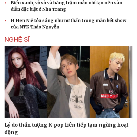
Biển xanh, vỏ sò và hàng trăm mẫu nhí tạo nên sàn
diễn đặc biệt ở Nha Trang
Du lịch
Podcast
H'Hen Niê tỏa sáng như nữ thần trong màn kết show
Tư vấn
Câu chuyện thời sự
của NTK Thảo Nguyễn
Săn Tour
Đọc truyện đêm khuya
check-in
Cửa sổ tình yêu
NGHỆ SĨ
Kể chuyện cho bé
Hạt giống tâm hồn
Lý do thần tượng K-pop liên tiếp tạm ngừng hoạt
động