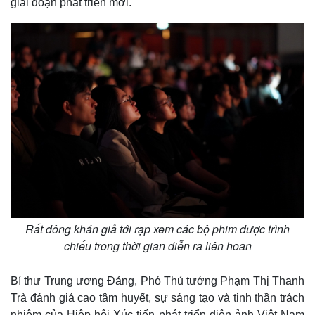
giai đoạn phát triển mới.
Vụ án
Vũ khí
Tin nóng
Việt Nam
Tư vấn luật
Phân tích
Rất đông khán giả tới rạp xem các bộ phim được trình
chiếu trong thời gian diễn ra liên hoan
Bí thư Trung ương Đảng, Phó Thủ tướng Phạm Thị Thanh
Trà đánh giá cao tâm huyết, sự sáng tạo và tinh thần trách
nhiệm của Hiệp hội Xúc tiến phát triển điện ảnh Việt Nam