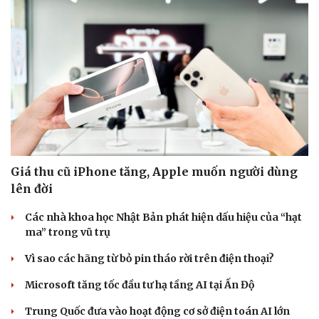
Giá thu cũ iPhone tăng, Apple muốn người dùng
lên đời
Các nhà khoa học Nhật Bản phát hiện dấu hiệu của “hạt
ma” trong vũ trụ
Du lịch
Podcast
Vì sao các hãng từ bỏ pin tháo rời trên điện thoại?
Tư vấn
Câu chuyện thời sự
Microsoft tăng tốc đầu tư hạ tầng AI tại Ấn Độ
Săn Tour
Đọc truyện đêm khuya
check-in
Cửa sổ tình yêu
Trung Quốc đưa vào hoạt động cơ sở điện toán AI lớn
Kể chuyện cho bé