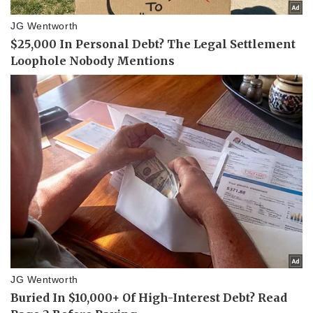
Sức khỏe
Đời sống
Dinh dưỡng - món ngon
Nhà đẹp
Cây thuốc
Blog
Sản phụ khoa
Tình yêu - Gia đình
Nhi khoa
Nam khoa
Làm đẹp - giảm cân
Phòng mạch online
Ăn sạch sống khỏe