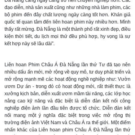
Đà Nẵng càng ngày càng trở nên chuyên nghiệp hơn. Các
đạo diễn, nhà sản xuất cũng như những nhà làm phim, các
bộ phim đến đây chất lượng ngày càng tốt hơn. Khán giả
quốc tế quan tâm đến liên hoan phim này nhiều hơn. Mình
thấy rất mừng. Đà Nẵng là một thành phố rất xinh đẹp, điều
kiện thời tiết, du lịch mọi thứ đều phù hợp, hy vọng là sự
kết hợp này sẽ lâu dài”.
Liên hoan Phim Châu Á Đà Nẵng lần thứ Tư đã tạo nên
nhiều dấu ấn mới, mở rộng về quy mô, tư duy phát triển và
mở rộng mạnh mẽ các hoạt động nghề nghiệp như: Vườn
ươm Dự án - trong đó có hoạt động mới, rất thiết thực là
Thế giới
Multimedia
xưởng kịch bản, diễn xuất ươm mầm tài năng, các lớp học
Quan sát
Video
nâng cao kỹ năng và đặc biệt là diễn đàn kết nối công
Cuộc sống đó đây
Ảnh
Hồ sơ
E-Magazine
nghiệp điện ảnh lần đầu tiên được tổ chức. Diễn đàn kết
Infographic
nối mang một ý nghĩa đặc biệt trong việc mở rộng thị
trường điện ảnh Việt Nam và Châu Á ra thế giới. Một điểm
nhấn khác của Liên hoan phim Châu Á Đà Nẵng lần thứ