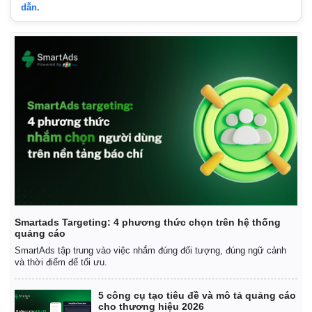
dẫn.
Thể thao
Ô tô - Xe máy
Bóng đá
Ô tô
Lịch thi đấu bóng đá
Xe máy
Thế giới thể thao
Tư vấn
eSports
Hậu trường
Smartads Targeting: 4 phương thức chọn trên hệ thống
quảng cáo
SmartAds tập trung vào việc nhắm đúng đối tượng, đúng ngữ cảnh
và thời điểm để tối ưu.
5 công cụ tạo tiêu đề và mô tả quảng cáo
cho thương hiệu 2026