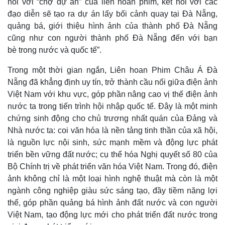
nối với “chợ dự án” của liên hoan phim, kết nối với các
đạo diễn sẽ tạo ra dự án lấy bối cảnh quay tại Đà Nẵng,
quảng bá, giới thiệu hình ảnh của thành phố Đà Nẵng
cũng như con người thành phố Đà Nẵng đến với bạn
bè trong nước và quốc tế”.
Trong một thời gian ngắn, Liên hoan Phim Châu Á Đà
Nẵng đã khẳng định uy tín, trở thành cầu nối giữa điện ảnh
Việt Nam với khu vực, góp phần nâng cao vị thế điện ảnh
nước ta trong tiến trình hội nhập quốc tế. Đây là một minh
chứng sinh động cho chủ trương nhất quán của Đảng và
Nhà nước ta: coi văn hóa là nền tảng tinh thần của xã hội,
là nguồn lực nội sinh, sức mạnh mềm và động lực phát
triển bền vững đất nước; cụ thể hóa Nghị quyết số 80 của
Bộ Chính trị về phát triển văn hóa Việt Nam. Trong đó, điện
ảnh không chỉ là một loại hình nghệ thuật mà còn là một
ngành công nghiệp giàu sức sáng tạo, đầy tiềm năng lợi
thế, góp phần quảng bá hình ảnh đất nước và con người
Pháp luật
Quân sự - Quốc phòng
Việt Nam, tạo động lực mới cho phát triển đất nước trong