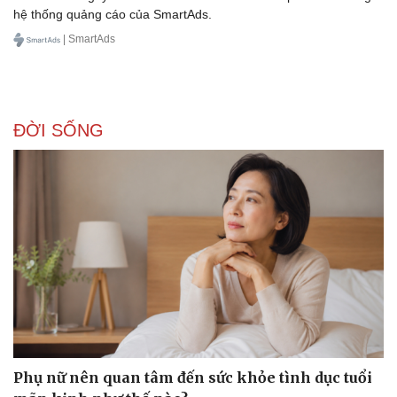
hệ thống quảng cáo của SmartAds.
| SmartAds
ĐỜI SỐNG
Văn hóa
Giải trí
Sân khấu - Điện ảnh
Nghệ sĩ
Văn học
Thời trang
Âm nhạc
Sao Việt
Di sản
Phụ nữ nên quan tâm đến sức khỏe tình dục tuổi