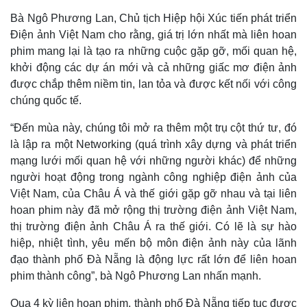
Bà Ngô Phương Lan, Chủ tịch Hiệp hội Xúc tiến phát triển
Điện ảnh Việt Nam cho rằng, giá trị lớn nhất mà liên hoan
phim mang lại là tạo ra những cuộc gặp gỡ, mối quan hệ,
khởi động các dự án mới và cả những giấc mơ điện ảnh
được chắp thêm niềm tin, lan tỏa và được kết nối với công
chúng quốc tế.
“Đến mùa này, chúng tôi mở ra thêm một trụ cột thứ tư, đó
là lập ra một Networking (quá trình xây dựng và phát triển
mạng lưới mối quan hệ với những người khác) để những
người hoạt động trong ngành công nghiệp điện ảnh của
Việt Nam, của Châu Á và thế giới gặp gỡ nhau và tại liên
hoan phim này đã mở rộng thị trường điện ảnh Việt Nam,
thị trường điện ảnh Châu Á ra thế giới. Có lẽ là sự hào
hiệp, nhiệt tình, yêu mến bộ môn điện ảnh này của lãnh
đạo thành phố Đà Nẵng là động lực rất lớn để liên hoan
phim thành công”, bà Ngô Phương Lan nhấn mạnh.
Qua 4 kỳ liên hoan phim, thành phố Đà Nẵng tiếp tục được