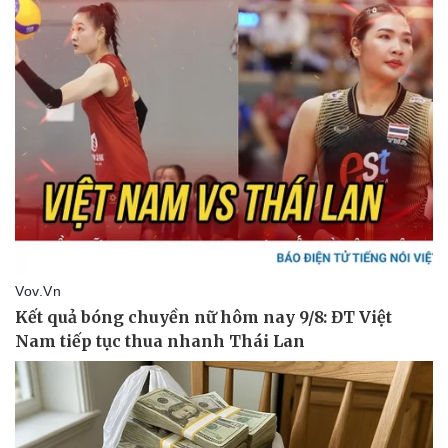
Doanh nghiệp
Công nghệ
Thông tin doanh nghiệp
Sành điệu
Doanh nghiệp 24h
Tin Công nghệ
Doanh nhân
Trải nghiệm
Vì cộng đồng
Chuyển đổi số