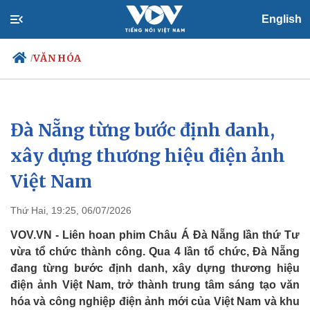
English
VĂN HÓA
/
Đà Nẵng từng bước định danh,
Chính trị
Xã hội
Đảng
Tin 24h
xây dựng thương hiệu điện ảnh
Tổ chức nhân sự
Dự báo thời tiết
Việt Nam
Quốc hội
Giáo dục
Nhận diện sự thật
Dấu ấn VOV
Việc làm
Thứ Hai, 19:25, 06/07/2026
Biển đảo
VOV.VN - Liên hoan phim Châu Á Đà Nẵng lần thứ Tư
vừa tổ chức thành công. Qua 4 lần tổ chức, Đà Nẵng
đang từng bước định danh, xây dựng thương hiệu
điện ảnh Việt Nam, trở thành trung tâm sáng tạo văn
hóa và công nghiệp điện ảnh mới của Việt Nam và khu