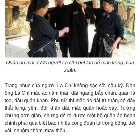
Quần áo mới được người La Chí dệt tạo để mặc trong mùa
xuân.
Trang phục của người La Chí không sặc sỡ, cầu kỳ. Đàn
ông La Chí mặc áo năm thân dài ngang bắp chân, quần lá
tọa, đầu quấn khăn. Phụ nữ thì mặc áo dài tứ thân, có dây
thắt lưng, yếm, đội khăn dài, mặc quần hoặc váy. Tưởng
chừng đơn giản, nhưng để ra được một bộ quần áo hoàn
chỉnh phải qua biết bao nhiêu công đoạn từ trồng bông, dệt
vải, nhuộm chàm, may thêu…