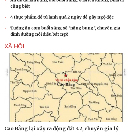
Ăn đu đủ khi bụng đói buổi sáng: 8 lợi ích không phải ai
cũng biết
4 thực phẩm để tủ lạnh quá 2 ngày dễ gây ngộ độc
Tưởng ăn cơm buổi sáng sẽ "nặng bụng", chuyên gia
dinh dưỡng nói điều bất ngờ
XÃ HỘI
Cao Bằng lại xảy ra động đất 3.2, chuyên gia lý