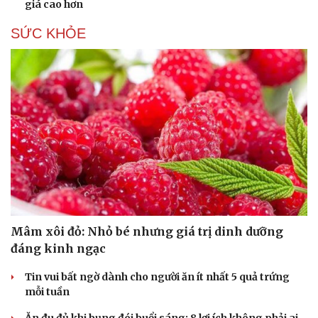
giá cao hơn
SỨC KHỎE
Du lịch
Podcast
Tư vấn
Câu chuyện thời sự
Săn Tour
Đọc truyện đêm khuya
check-in
Cửa sổ tình yêu
Kể chuyện cho bé
Hạt giống tâm hồn
Mâm xôi đỏ: Nhỏ bé nhưng giá trị dinh dưỡng
đáng kinh ngạc
Tin vui bất ngờ dành cho người ăn ít nhất 5 quả trứng
mỗi tuần