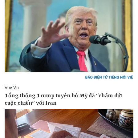
Thể thao
Ô tô - Xe máy
Bóng đá
Ô tô
Lịch thi đấu bóng đá
Xe máy
Thế giới thể thao
Tư vấn
eSports