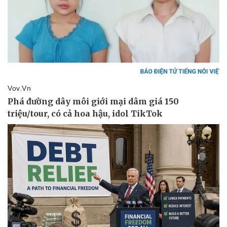
Pháp luật
Quân sự - Quốc phòng
Vụ án
Vũ khí
Tin nóng
Việt Nam
Tư vấn luật
Phân tích