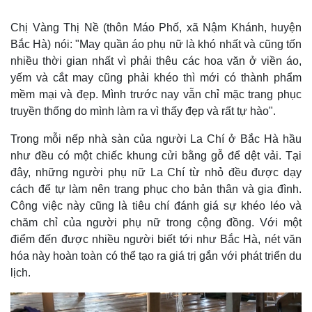
Chị Vàng Thị Nề (thôn Máo Phố, xã Nậm Khánh, huyện
Bắc Hà) nói: "May quần áo phụ nữ là khó nhất và cũng tốn
nhiều thời gian nhất vì phải thêu các hoa văn ở viền áo,
yếm và cắt may cũng phải khéo thì mới có thành phẩm
mềm mại và đẹp. Mình trước nay vẫn chỉ mặc trang phục
truyền thống do mình làm ra vì thấy đẹp và rất tự hào".
Trong mỗi nếp nhà sàn của người La Chí ở Bắc Hà hầu
như đều có một chiếc khung cửi bằng gỗ để dệt vải. Tại
đây, những người phụ nữ La Chí từ nhỏ đều được dạy
Thế giới
Multimedia
cách để tự làm nên trang phục cho bản thân và gia đình.
Quan sát
Video
Công việc này cũng là tiêu chí đánh giá sự khéo léo và
Cuộc sống đó đây
Ảnh
chăm chỉ của người phụ nữ trong cộng đồng. Với một
Hồ sơ
E-Magazine
điểm đến được nhiều người biết tới như Bắc Hà, nét văn
Infographic
hóa này hoàn toàn có thể tạo ra giá trị gắn với phát triển du
lịch.