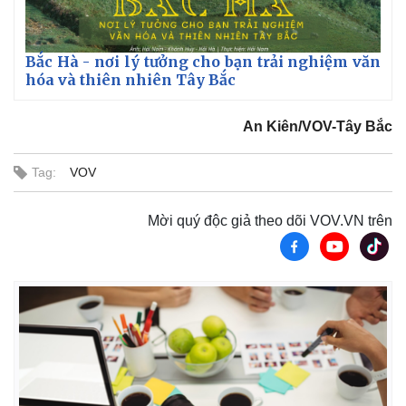
Bắc Hà - nơi lý tưởng cho bạn trải nghiệm văn
hóa và thiên nhiên Tây Bắc
An Kiên/VOV-Tây Bắc
Tag:
VOV
Mời quý độc giả theo dõi VOV.VN trên
Kinh tế
Thị trường
Bất động sản
Giá vàng
Khởi nghiệp
Tiêu dùng
Tỷ giá
Chứng khoán
Giá cà phê