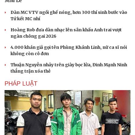
Miu Lê
Dàn MC VTV ngồi ghế nóng, hơn 300 thí sinh bước vào
Tứ kết MC nhí
Văn hóa
Giải trí
Hoàng Rob đưa dàn nhạc lên sân khấu Anh trai vượt
Sân khấu - Điện ảnh
Nghệ sĩ
ngàn chông gai 2026
Văn học
Thời trang
Âm nhạc
Sao Việt
4.000 khán giả gọi tên Phùng Khánh Linh, nữ ca sĩ nói
Di sản
không còn cô đơn
Thuận Nguyễn nhảy trên giày bọc lửa, Đinh Mạnh Ninh
thắng trận xóa thẻ
PHÁP LUẬT