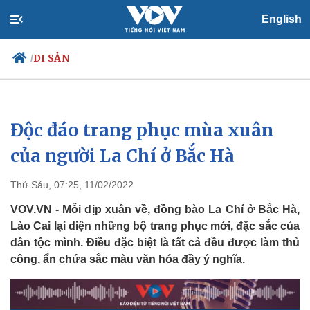
English
DI SẢN
/
Độc đáo trang phục mùa xuân
Chính trị
Xã hội
Đảng
Tin 24h
của người La Chí ở Bắc Hà
Tổ chức nhân sự
Dự báo thời tiết
Quốc hội
Giáo dục
Thứ Sáu, 07:25, 11/02/2022
Nhận diện sự thật
Dấu ấn VOV
Việc làm
VOV.VN - Mỗi dịp xuân về, đồng bào La Chí ở Bắc Hà,
Biển đảo
Lào Cai lại diện những bộ trang phục mới, đặc sắc của
dân tộc mình. Điều đặc biệt là tất cả đều được làm thủ
công, ẩn chứa sắc màu văn hóa đầy ý nghĩa.