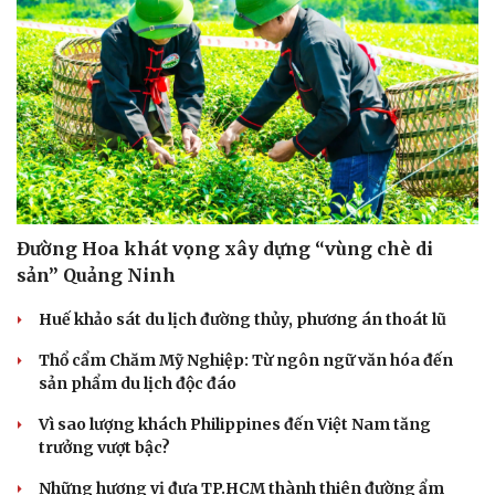
Cây thuốc
Blog
Sản phụ khoa
Tình yêu - Gia đình
Nhi khoa
Nam khoa
Làm đẹp - giảm cân
Phòng mạch online
Ăn sạch sống khỏe
Đường Hoa khát vọng xây dựng “vùng chè di
sản” Quảng Ninh
Huế khảo sát du lịch đường thủy, phương án thoát lũ
Thổ cẩm Chăm Mỹ Nghiệp: Từ ngôn ngữ văn hóa đến
sản phẩm du lịch độc đáo
Vì sao lượng khách Philippines đến Việt Nam tăng
trưởng vượt bậc?
Những hương vị đưa TP.HCM thành thiên đường ẩm