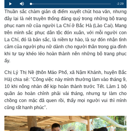
R
-
2:29
L
P
M
o
l
u
a
Thuần sắc chàm giản dị điểm xuyết chút hoa văn, nhưng
a
t
e
d
y
e
e
đây lại là nét truyền thống đáng quý trong những bộ trang
d
m
:
phục nam nữ của người La Chí ở Bắc Hà (Lào Cai). Mang
3
.
a
6
trên mình sắc phục dân tộc đón xuân, với mỗi người con
4
%
La Chí, đó là bản sắc, là niềm tự hào, là sự đón nhận tình
i
cảm của người phụ nữ dành cho người thân trong gia đình
n
khi tự tay khéo léo hoàn thành nên những bộ trang phục
i
ấy.
n
Chị Lý Thị Nề (thôn Máo Phố, xã Nậm Khánh, huyện Bắc
g
Hà) chia sẻ: "Công việc này mình thường làm vào tháng 9,
T
10 khi nông nhàn để kịp hoàn thành trước Tết. Làm 1 bộ
i
quần áo hoàn chỉnh phải vài tháng, nhưng tự làm cho
chồng con mặc đã quen rồi, thấy mọi người vui thì mình
m
cũng rất hạnh phúc".
e