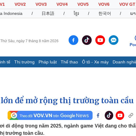
V1
VOV2
VOV3
VOV4
VOV5
VOV6
VOV GT
a Indonesia
/
日本語
/
ខ្មែរ
/
한국어
/
ພາ
Thứ Sáu, ngày 7 tháng 8 năm 2026
Po
inh tế
Thị trường
Pháp luật
Thể thao
Ô tô - Xe máy
Doanh nghi
Thế giới
Multimedia
K
Quan sát
Video
B
Cuộc sống đó đây
Ảnh
K
Hồ sơ
E-Magazine
 lớn để mở rộng thị trường toàn cầu
Infographic
Thể thao
Ô tô - Xe máy
D
chơi di động trong năm 2025, ngành game Việt đang cho thấ
hị trường toàn cầu.
Bóng đá
Ô tô
T