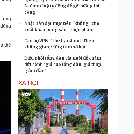
Ia Chim 169 tỷ đồng để gỡ vướng thi
công
 trọng
Nhật Bản đặt mục tiêu “khủng” cho
 dùng
xuất khẩu nông sản - thực phẩm
Căn hộ 2PN+ The Parkland: Thêm
ủa thế
không gian, vững tâm sở hữu
Điều phối tổng đàn vật nuôi để chấm
dứt cảnh "giá cao tăng đàn, giá thấp
giảm đàn"
XÃ HỘI