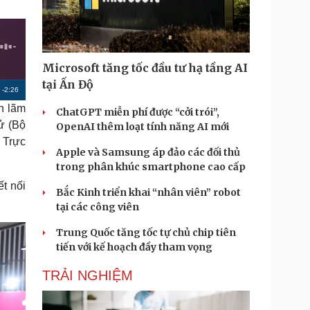
Doanh nghiệp 24h
Tin Công nghệ
Doanh nhân
Trải nghiệm
ì cộng đồng
Chuyển đổi số
Microsoft tăng tốc đầu tư hạ tầng AI
u lịch
Podcast
tại Ấn Độ
R
-
2:26
Tư vấn
Câu chuyện thời sự
n lãm
Săn Tour
Đọc truyện đêm khuya
ChatGPT miễn phí được “cởi trói”,
e
heck-in
Cửa sổ tình yêu
ử (Bộ
OpenAI thêm loạt tính năng AI mới
m
Kể chuyện cho bé
 Trực
Apple và Samsung áp đảo các đối thủ
Hạt giống tâm hồn
a
trong phân khúc smartphone cao cấp
i
t nối
Bắc Kinh triển khai “nhân viên” robot
n
tại các công viên
i
Trung Quốc tăng tốc tự chủ chip tiên
n
tiến với kế hoạch đầy tham vọng
g
TRẢI NGHIỆM
T
i