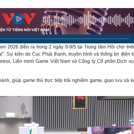
Lịch thi đấu bóng đá
Xe máy
Thế giới thể thao
Tư vấn
eSports
V
Hậu trường
Văn hóa
Giải trí
D
Sân khấu - Điện ảnh
Nghệ sĩ
m 2026 diễn ra trong 2 ngày 8-9/5 tại Trung tâm Hội chợ triể
Văn học
Thời trang
Âm nhạc
Sao Việt
c
. Sự kiện do Cục Phát thanh, truyền hình và thông tin điện t
Di sản
xpress, Liên minh Game Việt Nam và Công ty Cổ phần Dịch vụ
nh, giúp game thủ trực tiếp trải nghiệm game, giao lưu và kế