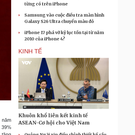
từng có trên iPhone
Samsung vào cuộc điều tra màn hình
Galaxy S26 Ultra chuyển màu đỏ
iPhone 17 phá vỡ kỷ lục tồn tại từ năm
2010 của iPhone 4?
KINH TẾ
Khuôn khổ liên kết kinh tế
, năm
ASEAN-Cơ hội cho Việt Nam
ng 39%
Quảng Ngãi xin điều chỉnh thiết kế cầu
 tăng