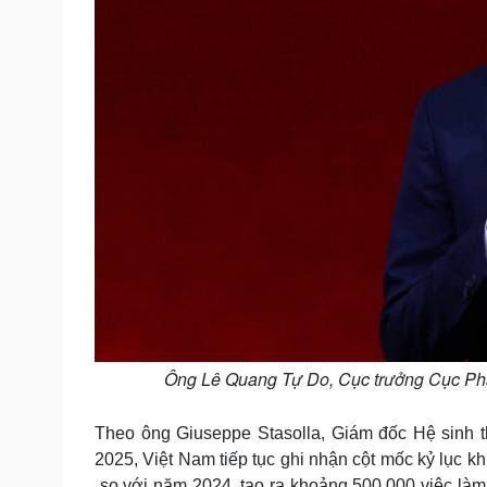
Ông Lê Quang Tự Do, Cục trưởng Cục Phát 
Theo ông Giuseppe Stasolla, Giám đốc Hệ sinh 
2025, Việt Nam tiếp tục ghi nhận cột mốc kỷ lục kh
so với năm 2024, tạo ra khoảng 500.000 việc là