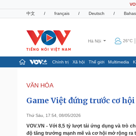
VO
中文
/
français
/
Deutsch
/
Bahas
26°C
Hà Nội
Chính trị
Xã hội
Thế giới
Multimedia
K
Chính trị
Xã hội
Đảng
Tin 24h
VĂN HÓA
Tổ chức nhân sự
Dự báo thời tiết
Quốc hội
Giáo dục
Game Việt đứng trước cơ hội
Nhận diện sự thật
Dấu ấn VOV
Việc làm
Biển đảo
Thứ Sáu, 17:54, 08/05/2026
Pháp luật
Quân sự - Quốc phòng
VOV.VN - Với 8,5 tỷ lượt tải ứng dụng và trò 
độ tăng trưởng mạnh mẽ và cơ hội mở rộng ra t
Vụ án
Vũ khí