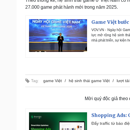
Theo thống kê, hệ sinh thái game ở Việt Nam có h
27.000 game phát hành mới trong năm 2025.
Game Việt bước 
VOV.VN - Ngày hội Game
lực mở rộng hệ sinh th
nhà phát triển, sự kiện 
Tag:
game Việt
hệ sinh thái game Việt
lượt tả
Mời quý độc giả theo
Shopping Ads: G
Đẩy traffic từ báo đ