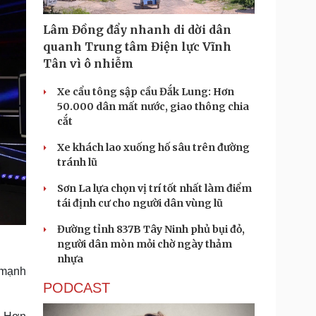
Lâm Đồng đẩy nhanh di dời dân
quanh Trung tâm Điện lực Vĩnh
Tân vì ô nhiễm
Xe cẩu tông sập cầu Đắk Lung: Hơn
50.000 dân mất nước, giao thông chia
cắt
Xe khách lao xuống hố sâu trên đường
tránh lũ
Sơn La lựa chọn vị trí tốt nhất làm điểm
tái định cư cho người dân vùng lũ
Đường tỉnh 837B Tây Ninh phủ bụi đỏ,
người dân mòn mỏi chờ ngày thảm
nhựa
ế mạnh
PODCAST