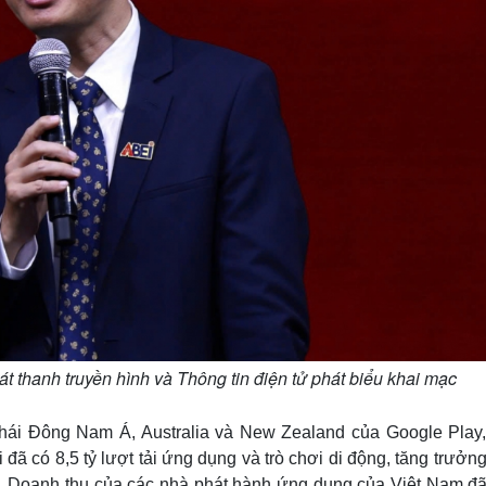
thanh truyền hình và Thông tin điện tử phát biểu khai mạc
thái Đông Nam Á, Australia và New Zealand của Google Play
i đã có 8,5 tỷ lượt tải ứng dụng và trò chơi di động, tăng trưở
m. Doanh thu của các nhà phát hành ứng dụng của Việt Nam đã