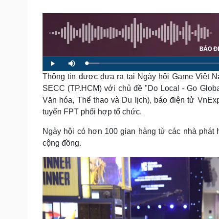
Tin nóng
Việt Nam
Tư vấn luật
Phân tích
Sức khỏe
Đời sống
Dinh dưỡng - món ngon
Nhà đẹp
L
P
M
o
l
u
a
Thông tin được đưa ra tại Ngày hội Game Việt Na
Cây thuốc
Blog
a
t
d
y
e
e
Sản phụ khoa
Tình yêu - Gia đình
SECC (TP.HCM) với chủ đề "Do Local - Go Global”
d
:
Nhi khoa
Văn hóa, Thể thao và Du lịch), báo điện tử VnE
3
.
Nam khoa
7
tuyến FPT phối hợp tổ chức.
1
Làm đẹp - giảm cân
%
Phòng mạch online
Ngày hội có hơn 100 gian hàng từ các nhà phát hà
Ăn sạch sống khỏe
cộng đồng.
Cải chính