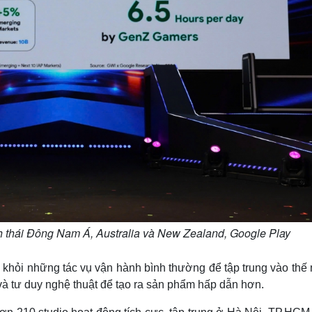
h thái Đông Nam Á, Australia và New Zealand, Google Play
e khỏi những tác vụ vận hành bình thường để tập trung vào th
o và tư duy nghệ thuật để tạo ra sản phẩm hấp dẫn hơn.