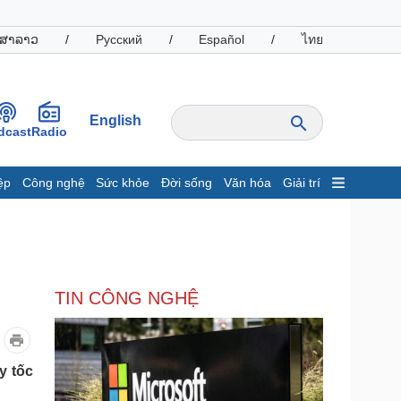
ສາລາວ
/
Русский
/
Español
/
ไทย
English
dcast
Radio
ệp
Công nghệ
Sức khỏe
Đời sống
Văn hóa
Giải trí
inh tế
Thị trường
ất động sản
Giá vàng
hởi nghiệp
Tiêu dùng
Tỷ giá
TIN CÔNG NGHỆ
Chứng khoán
Giá cà phê
oanh nghiệp
Công nghệ
y tốc
hông tin doanh nghiệp
Sành điệu