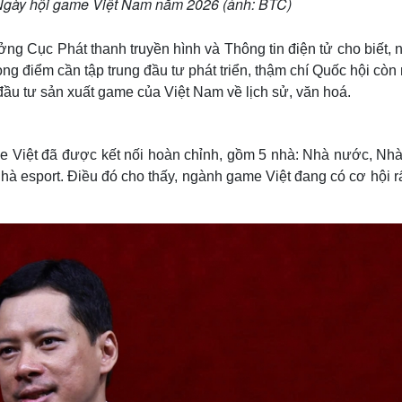
Ngày hội game Việt Nam năm 2026 (ảnh: BTC)
ng Cục Phát thanh truyền hình và Thông tin điện tử cho biết, 
ng điểm cần tập trung đầu tư phát triển, thậm chí Quốc hội còn
đầu tư sản xuất game của Việt Nam về lịch sử, văn hoá.
me Việt đã được kết nối hoàn chỉnh, gồm 5 nhà: Nhà nước, Nhà
à esport. Điều đó cho thấy, ngành game Việt đang có cơ hội rấ