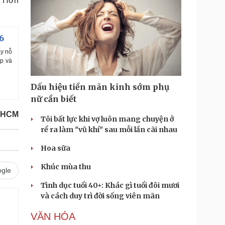
. Hơn
6
ấy nỗ
ệp và
Dấu hiệu tiền mãn kinh sớm phụ
nữ cần biết
.HCM
Tôi bất lực khi vợ luôn mang chuyện ở
rể ra làm "vũ khí" sau mỗi lần cãi nhau
Hoa sữa
Khúc mùa thu
gle
Tình dục tuổi 40+: Khác gì tuổi đôi mươi
và cách duy trì đời sống viên mãn
VĂN HÓA