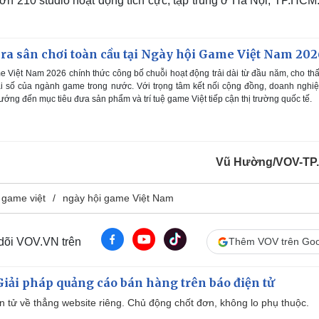
ơn 210 studio hoạt động tích cực, tập trung ở Hà Nội, TP.HCM
ra sân chơi toàn cầu tại Ngày hội Game Việt Nam 202
 Việt Nam 2026 chính thức công bố chuỗi hoạt động trải dài từ đầu năm, cho th
ái số của ngành game trong nước. Với trọng tâm kết nối cộng đồng, doanh nghi
hướng đến mục tiêu đưa sản phẩm và trí tuệ game Việt tiếp cận thị trường quốc tế.
Vũ Hường/VOV-TP
i game việt
ngày hội game Việt Nam
 dõi VOV.VN trên
Thêm VOV trên Goo
iải pháp quảng cáo bán hàng trên báo điện tử
iện tử về thẳng website riêng. Chủ động chốt đơn, không lo phụ thuộc.