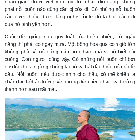
nhân gian” được viết như một lời nhắc dịu dàng: không
phải nỗi buồn nào cũng cần bị xóa đi. Có những nỗi buồn
cần được hiểu, được lắng nghe, rồi từ đó ta học cách đi
qua nó bình yên hơn.
Cuộc đời giống như quy luật của thiên nhiên, có ngày
nắng thì phải có ngày mưa. Một bông hoa qua cơn gió lớn
không phải vì nó cứng cáp hơn bão, mà vì nó biết cúi
xuống. Con người cũng vậy. Có những nỗi buồn chỉ bớt
dữ dội khi ta ngừng chống lại nó và bắt đầu hiểu nó đến từ
đâu. Nỗi buồn, nếu được nhìn cho thấu, có thể khiến ta
chậm lại, bớt ảo tưởng về những điều bền chắc, và trưởng
thành hơn sau mất mát.
Thế giới
Multimedia
Quan sát
Video
Cuộc sống đó đây
Ảnh
Hồ sơ
E-Magazine
Infographic