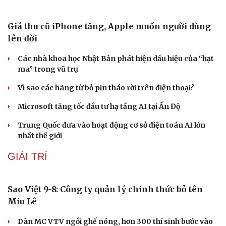
Thổ cẩm Chăm Mỹ Nghiệp: Từ ngôn ngữ văn hóa đến
sản phẩm du lịch độc đáo
Vì sao lượng khách Philippines đến Việt Nam tăng
trưởng vượt bậc?
Những hương vị đưa TP.HCM thành thiên đường ẩm
thực đường phố hàng đầu thế giới
CÔNG NGHỆ
Du lịch
Podcast
Tư vấn
Câu chuyện thời sự
Săn Tour
Đọc truyện đêm khuya
check-in
Cửa sổ tình yêu
Kể chuyện cho bé
Hạt giống tâm hồn