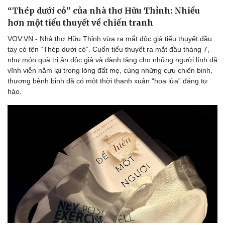
“Thép dưới cỏ” của nhà thơ Hữu Thỉnh: Nhiều
hơn một tiểu thuyết về chiến tranh
VOV.VN - Nhà thơ Hữu Thỉnh vừa ra mắt độc giả tiểu thuyết đầu
tay có tên “Thép dưới cỏ”. Cuốn tiểu thuyết ra mắt đầu tháng 7,
như món quà tri ân độc giả và dành tặng cho những người lính đã
vĩnh viễn nằm lại trong lòng đất mẹ, cùng những cựu chiến binh,
Sức khỏe
Đời sống
thương bệnh binh đã có một thời thanh xuân “hoa lửa” đáng tự
Dinh dưỡng - món ngon
Nhà đẹp
hào.
Cây thuốc
Blog
Sản phụ khoa
Tình yêu - Gia đình
Nhi khoa
Nam khoa
Làm đẹp - giảm cân
Phòng mạch online
Ăn sạch sống khỏe