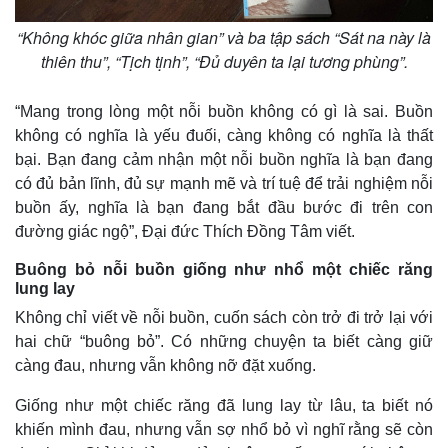
“Không khóc giữa nhân gian” và ba tập sách “Sát na này là
thiên thu”, “Tịch tịnh”, “Đủ duyên ta lại tương phùng”.
“Mang trong lòng một nỗi buồn không có gì là sai. Buồn
không có nghĩa là yếu đuối, càng không có nghĩa là thất
bại. Bạn đang cảm nhận một nỗi buồn nghĩa là bạn đang
có đủ bản lĩnh, đủ sự mạnh mẽ và trí tuệ để trải nghiệm nỗi
buồn ấy, nghĩa là bạn đang bắt đầu bước đi trên con
đường giác ngộ”, Đại đức Thích Đồng Tâm viết.
Buông bỏ nỗi buồn giống như nhổ một chiếc răng
lung lay
Không chỉ viết về nỗi buồn, cuốn sách còn trở đi trở lại với
hai chữ “buông bỏ”. Có những chuyện ta biết càng giữ
Kinh tế
Thị trường
càng đau, nhưng vẫn không nỡ đặt xuống.
Bất động sản
Giá vàng
Khởi nghiệp
Tiêu dùng
Giống như một chiếc răng đã lung lay từ lâu, ta biết nó
Tỷ giá
khiến mình đau, nhưng vẫn sợ nhổ bỏ vì nghĩ rằng sẽ còn
Chứng khoán