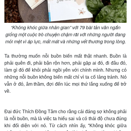
“Không khóc giữa nhân gian” với 79 bài tản văn ngắn
giống một cuộc trò chuyện chậm rãi với những người đang
mỏi mệt vì áp lực, mất mát và những vết thương trong lòng.
Ta thường muốn nỗi buồn biến mất thật nhanh. Buồn là
phải quên đi, phải bận rộn hơn, phải gặp ai đó, đi đâu đó,
làm gì đó để khỏi phải ngồi yên với chính mình. Nhưng có
những nỗi buồn không biến mất chỉ vì ta cố lảng tránh. Nó
vẫn ở đó, âm thầm, đợi đến lúc mọi thứ lắng xuống để trở
về.
Đại đức Thích Đồng Tâm cho rằng cái đáng sợ không phải
là nỗi buồn, mà là việc ta hiểu sai và có thái độ chưa đúng
khi đối diện với nó. Từ cách nhìn ấy, “Không khóc giữa