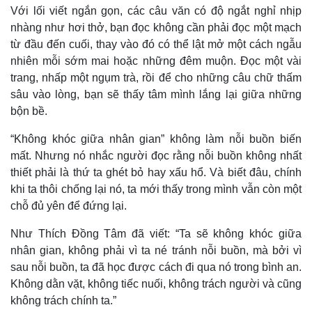
Với lối viết ngắn gọn, các câu văn có độ ngắt nghỉ nhịp
Tin nóng
Việt Nam
nhàng như hơi thở, bạn đọc không cần phải đọc một mạch
Tư vấn luật
Phân tích
từ đầu đến cuối, thay vào đó có thể lật mở một cách ngẫu
nhiên mỗi sớm mai hoặc những đêm muộn. Đọc một vài
trang, nhấp một ngụm trà, rồi để cho những câu chữ thấm
sâu vào lòng, bạn sẽ thấy tâm mình lắng lại giữa những
bộn bề.
“Không khóc giữa nhân gian” không làm nỗi buồn biến
mất. Nhưng nó nhắc người đọc rằng nỗi buồn không nhất
thiết phải là thứ ta ghét bỏ hay xấu hổ. Và biết đâu, chính
khi ta thôi chống lại nó, ta mới thấy trong mình vẫn còn một
chỗ đủ yên để đứng lại.
Như Thích Đồng Tâm đã viết: “Ta sẽ không khóc giữa
nhân gian, không phải vì ta né tránh nỗi buồn, mà bởi vì
sau nỗi buồn, ta đã học được cách đi qua nó trong bình an.
Không dằn vặt, không tiếc nuối, không trách người và cũng
không trách chính ta.”