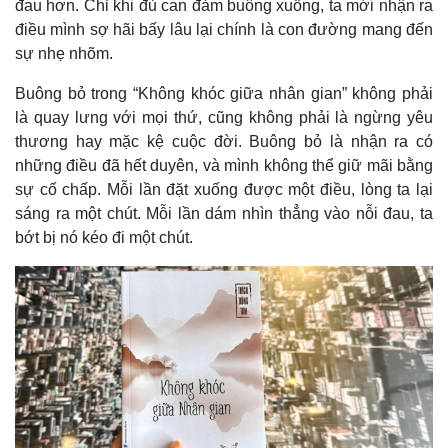
đau hơn. Chỉ khi đủ can đảm buông xuống, ta mới nhận ra
Giá cà phê
điều mình sợ hãi bấy lâu lại chính là con đường mang đến
sự nhẹ nhõm.
Buông bỏ trong “Không khóc giữa nhân gian” không phải
là quay lưng với mọi thứ, cũng không phải là ngừng yêu
thương hay mặc kệ cuộc đời. Buông bỏ là nhận ra có
những điều đã hết duyên, và mình không thể giữ mãi bằng
sự cố chấp. Mỗi lần đặt xuống được một điều, lòng ta lại
sáng ra một chút. Mỗi lần dám nhìn thẳng vào nỗi đau, ta
bớt bị nó kéo đi một chút.