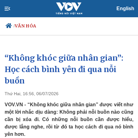
English
VĂN HÓA
/
“Không khóc giữa nhân gian”:
Chính trị
Xã hội
Đảng
Tin 24h
Học cách bình yên đi qua nỗi
Tổ chức nhân sự
Dự báo thời tiết
buồn
Quốc hội
Giáo dục
Nhận diện sự thật
Dấu ấn VOV
Việc làm
Thứ Hai, 16:56, 06/07/2026
Biển đảo
VOV.VN - “Không khóc giữa nhân gian” được viết như
một lời nhắc dịu dàng: Không phải nỗi buồn nào cũng
cần bị xóa đi. Có những nỗi buồn cần được hiểu,
được lắng nghe, rồi từ đó ta học cách đi qua nó bình
yên hơn.