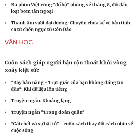
KINH TẾ
Lãnh đạo tỉnh Hưng Yên livestream quảng bá
nhãn lồng
Đồng Tháp đầu tư hơn 160 tỷ đồng xây dựng Dự án Cải
tạo nút giao An Bình
Huế tăng tốc giải phóng mặt bằng mở rộng cao tốc Cam
Lộ - La Sơn
Quảng Ngãi phấn đấu đưa kinh tế số chiếm tối thiểu
30% GRDP vào năm 2030
Tạm hoãn xuất cảnh với người nộp thuế không hoạt
động tại địa chỉ đăng ký
SÂN KHẤU - ĐIỆN ẢNH