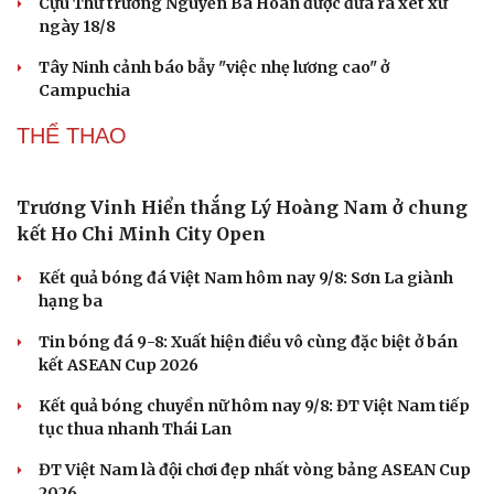
Sao Việt 9-8: Công ty quản lý chính thức bỏ tên
Miu Lê
Dàn MC VTV ngồi ghế nóng, hơn 300 thí sinh bước vào
Tứ kết MC nhí
Hoàng Rob đưa dàn nhạc lên sân khấu Anh trai vượt
ngàn chông gai 2026
4.000 khán giả gọi tên Phùng Khánh Linh, nữ ca sĩ nói
không còn cô đơn
Thuận Nguyễn nhảy trên giày bọc lửa, Đinh Mạnh Ninh
thắng trận xóa thẻ
PHÁP LUẬT