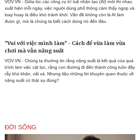
VOV.VN - Giữa lúc các công cụ trí tuệ nhân tạo (AI) mới thi nhau
xuất hiện mỗi ngày, việc người dùng phổ thông cảm thấy ngợp và
loay hoay là điều khó tránh khỏi. Vấn đề không còn là AI làm
được gì, mà là chúng ta biết cách dùng nó đến đâu.
"Vui với việc mình làm" - Cách để vừa làm vừa
chơi mà vẫn năng suất
VOV.VN - Chúng ta thường tin rằng năng suất là kết quả của quá
trình làm việc cật lực, rằng con đường đi đến thành công luôn đầy
rẫy khó khăn, vất vả. Nhưng liệu những lời khuyên quen thuộc về
năng suất có thật sự đúng?
Văn hóa
Giải trí
Sân khấu - Điện ảnh
Nghệ sĩ
Văn học
Thời trang
Âm nhạc
Sao Việt
Di sản
ĐỜI SỐNG