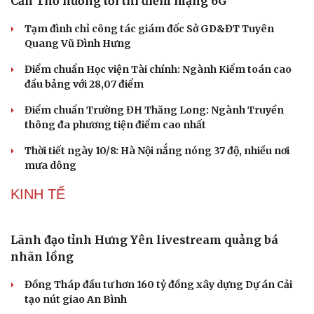
hạng ba
Tin bóng đá 9-8: Xuất hiện điều vô cùng đặc biệt ở bán
kết ASEAN Cup 2026
Kết quả bóng chuyền nữ hôm nay 9/8: ĐT Việt Nam tiếp
tục thua nhanh Thái Lan
ĐT Việt Nam là đội chơi đẹp nhất vòng bảng ASEAN Cup
2026
SỨC KHỎE
Mâm xôi đỏ: Nhỏ bé nhưng giá trị dinh dưỡng
đáng kinh ngạc
Tin vui bất ngờ dành cho người ăn ít nhất 5 quả trứng
mỗi tuần
Ăn đu đủ khi bụng đói buổi sáng: 8 lợi ích không phải ai
cũng biết