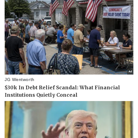
Doanh nghiệp
Công nghệ
Thông tin doanh nghiệp
Sành điệu
Doanh nghiệp 24h
Tin Công nghệ
Doanh nhân
Trải nghiệm
Vì cộng đồng
Chuyển đổi số