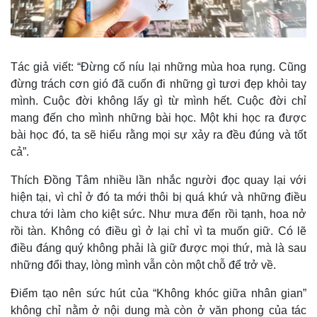
Tác giả viết: “Đừng cố níu lại những mùa hoa rụng. Cũng
đừng trách cơn gió đã cuốn đi những gì tươi đẹp khỏi tay
mình. Cuộc đời không lấy gì từ mình hết. Cuộc đời chỉ
mang đến cho mình những bài học. Một khi học ra được
bài học đó, ta sẽ hiểu rằng mọi sự xảy ra đều đúng và tốt
cả”.
Thích Đồng Tâm nhiều lần nhắc người đọc quay lại với
hiện tại, vì chỉ ở đó ta mới thôi bị quá khứ và những điều
chưa tới làm cho kiệt sức. Như mưa đến rồi tạnh, hoa nở
rồi tàn. Không có điều gì ở lại chỉ vì ta muốn giữ. Có lẽ
điều đáng quý không phải là giữ được mọi thứ, mà là sau
những đổi thay, lòng mình vẫn còn một chỗ để trở về.
Điểm tạo nên sức hút của “Không khóc giữa nhân gian”
không chỉ nằm ở nội dung mà còn ở văn phong của tác