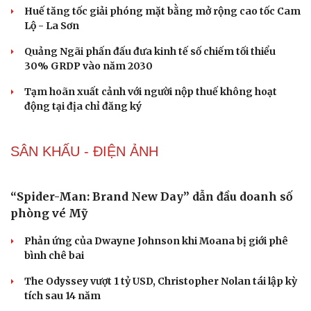
4 thực phẩm để tủ lạnh quá 2 ngày dễ gây ngộ độc
Tưởng ăn cơm buổi sáng sẽ "nặng bụng", chuyên gia
dinh dưỡng nói điều bất ngờ
XÃ HỘI
Cần Thơ hướng tới thí điểm mạng 6G
Tạm đình chỉ công tác giám đốc Sở GD&ĐT Tuyên
Quang Vũ Đình Hưng
Điểm chuẩn Học viện Tài chính: Ngành Kiểm toán cao
đầu bảng với 28,07 điểm
Điểm chuẩn Trường ĐH Thăng Long: Ngành Truyền
thông đa phương tiện điểm cao nhất
Thời tiết ngày 10/8: Hà Nội nắng nóng 37 độ, nhiều nơi
mưa dông