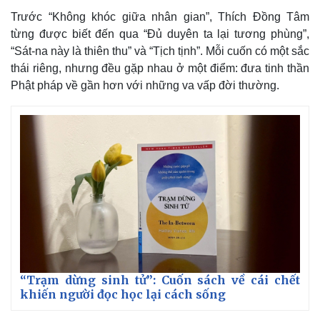
Trước “Không khóc giữa nhân gian”, Thích Đồng Tâm
từng được biết đến qua “Đủ duyên ta lại tương phùng”,
“Sát-na này là thiên thu” và “Tịch tịnh”. Mỗi cuốn có một sắc
thái riêng, nhưng đều gặp nhau ở một điểm: đưa tinh thần
Phật pháp về gần hơn với những va vấp đời thường.
“Trạm dừng sinh tử”: Cuốn sách về cái chết
khiến người đọc học lại cách sống