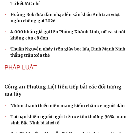
Giá thu cũ iPhone tăng, Apple muốn người dùng
lên đời
Các nhà khoa học Nhật Bản phát hiện dấu hiệu của “hạt
ma” trong vũ trụ
Vì sao các hãng từ bỏ pin tháo rời trên điện thoại?
Microsoft tăng tốc đầu tư hạ tầng AI tại Ấn Độ
Trung Quốc đưa vào hoạt động cơ sở điện toán AI lớn
nhất thế giới
GIẢI TRÍ