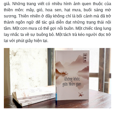
giả. Những trang viết có nhiều hình ảnh quen thuộc của
thiền môn: mây, gió, hoa sen, hạt mưa, buổi sáng mờ
sương. Thiên nhiên ở đây không chỉ là bối cảnh mà đã trở
thành ngôn ngữ để tác giả diễn đạt những trạng thái nội
tâm. Một cơn mưa có thể gợi nỗi buồn. Một chiếc răng lung
lay nhắc ta về sự buông bỏ. Một tách trà kéo người đọc trở
lại với phút giây hiện tại.
Pháp luật
Quân sự - Quốc phòng
Vụ án
Vũ khí