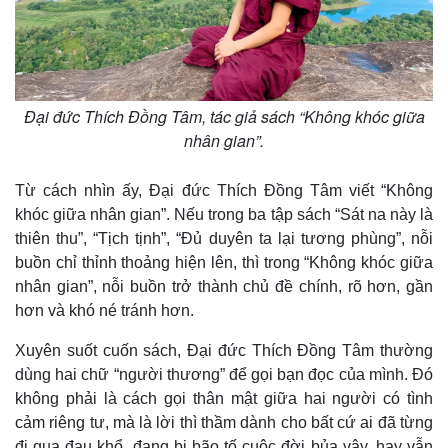
Đại đức Thích Đồng Tâm, tác giả sách “Không khóc giữa
nhân gian”.
Từ cách nhìn ấy, Đại đức Thích Đồng Tâm viết “Không
khóc giữa nhân gian”. Nếu trong ba tập sách “Sát na này là
thiên thu”, “Tịch tịnh”, “Đủ duyên ta lại tương phùng”, nỗi
buồn chỉ thỉnh thoảng hiện lên, thì trong “Không khóc giữa
nhân gian”, nỗi buồn trở thành chủ đề chính, rõ hơn, gần
hơn và khó né tránh hơn.
Xuyên suốt cuốn sách, Đại đức Thích Đồng Tâm thường
dùng hai chữ “người thương” để gọi bạn đọc của mình. Đó
không phải là cách gọi thân mật giữa hai người có tình
cảm riêng tư, mà là lời thì thầm dành cho bất cứ ai đã từng
đi qua đau khổ, đang bị bão tố cuộc đời bủa vây, hay vẫn