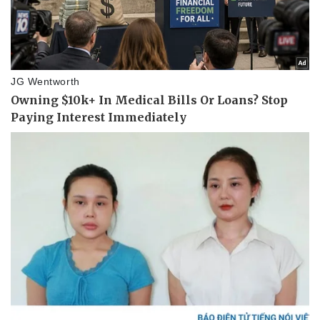
Doanh nghiệp
Công nghệ
Thông tin doanh nghiệp
Sành điệu
Doanh nghiệp 24h
Tin Công nghệ
Doanh nhân
Trải nghiệm
Vì cộng đồng
Chuyển đổi số