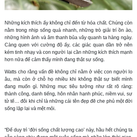
Những kích thích ấy không chỉ đến từ hóa chất. Chúng còn
nằm trong nhịp sống quá nhanh, những trò giải trí ồn ào,
những hình ảnh và âm thanh bủa vây quanh ta hàng ngày.
Càng quen với cường độ ấy, các giác quan dần trở nên
kém tinh nhạy và con người lại cần những kích thích mạnh
hơn nữa để cảm thấy mình đang thật sự sống.
Watts cho rằng vấn đề không chỉ nằm ở việc con người lo
âu, mà còn ở chỗ họ nhiều khi không thật sự biết mình
đang muốn gì. Những mục tiêu tưởng như rất rõ ràng:
thành công, danh tiếng, hôn nhân hạnh phúc, niềm vui, sự
tử tế… đôi khi chỉ là những cái tên đẹp đẽ che phủ một đời
sống lặp lại và mệt mỏi.
“Để duy trì ‘đời sống chất lượng cao’ này, hầu hết chúng ta