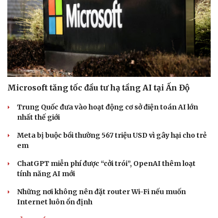
số nổi bật
Hạt giống tâm hồn
Nhặt bỏ 'hạt sạn' để làng biển Đắk Lắk giữ chân du
khách
CÔNG NGHỆ
Microsoft tăng tốc đầu tư hạ tầng AI tại Ấn Độ
Trung Quốc đưa vào hoạt động cơ sở điện toán AI lớn