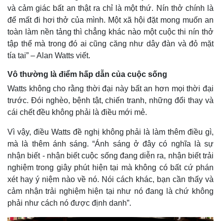
và cảm giác bất an thật ra chỉ là một thứ. Nín thở chính là
để mất đi hơi thở của mình. Một xã hội đặt mong muốn an
toàn làm nền tảng thì chẳng khác nào một cuộc thi nín thở
tập thể mà trong đó ai cũng căng như dây đàn và đỏ mặt
tía tai” – Alan Watts viết.
Vô thường là điểm hấp dẫn của cuộc sống
Watts không cho rằng thời đại này bất an hơn mọi thời đại
trước. Đói nghèo, bệnh tật, chiến tranh, những đổi thay và
cái chết đều không phải là điều mới mẻ.
Vì vậy, điều Watts đề nghị không phải là làm thêm điều gì,
mà là thêm ánh sáng. “Ánh sáng ở đây có nghĩa là sự
nhận biết - nhận biết cuộc sống đang diễn ra, nhận biết trải
nghiệm trong giây phút hiện tại mà không có bất cứ phán
xét hay ý niệm nào về nó. Nói cách khác, bạn cần thấy và
cảm nhận trải nghiệm hiện tại như nó đang là chứ không
phải như cách nó được định danh”.