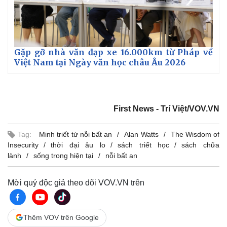
Vụ án
Vũ khí
Tin nóng
Việt Nam
Tư vấn luật
Phân tích
Gặp gỡ nhà văn đạp xe 16.000km từ Pháp về
Việt Nam tại Ngày văn học châu Âu 2026
First News - Trí Việt/VOV.VN
Tag:
Minh triết từ nỗi bất an
Alan Watts
The Wisdom of
Insecurity
thời đại âu lo
sách triết học
sách chữa
lành
sống trong hiện tại
nỗi bất an
Mời quý độc giả theo dõi VOV.VN trên
Thêm VOV trên Google