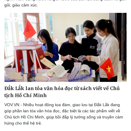
gũi, giàu cảm xúc.
Sức khỏe
Đời sống
Dinh dưỡng - món ngon
Nhà đẹp
Cây thuốc
Blog
Sản phụ khoa
Tình yêu - Gia đình
Nhi khoa
Nam khoa
Làm đẹp - giảm cân
Đắk Lắk lan tỏa văn hóa đọc từ sách viết về Chủ
Phòng mạch online
tịch Hồ Chí Minh
Ăn sạch sống khỏe
VOV.VN - Nhiều hoạt động tọa đàm, giao lưu tại Đắk Lắk đang
góp phần lan tỏa văn hóa đọc, đặc biệt là các tác phẩm viết về
Chủ tịch Hồ Chí Minh, giúp bồi đắp lý tưởng sống và truyền cảm
hứng cho thế hệ trẻ.