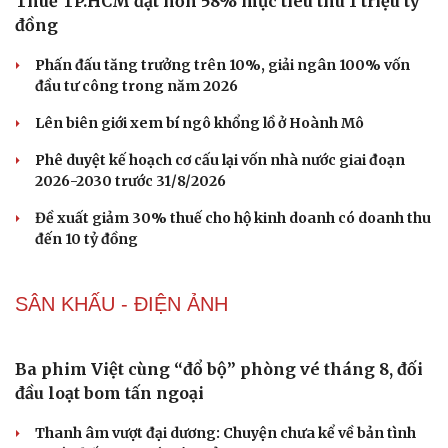
Campuchia vòng bảng ASEAN Cup 2026
Giá vé ĐT Việt Nam bán kết ASEAN Cup 2026 có mệnh
giá bao nhiêu?
SỨC KHỎE
Vị thuốc quý cực sẵn, bổ dưỡng chẳng kém nhân
sâm, tổ yến
Suýt mất chân vì căn bệnh hiếm bị nhầm với viêm xương
10 năm không quan hệ vì ngại đi khám, người đàn ông
khủng hoảng hôn nhân
Tưởng chỉ là cỏ dại, những cây mọc ven đường này lại
được dùng làm thuốc
4 món ăn khoái khẩu của nhiều người nhưng lại có thể
âm thầm gây ung thư