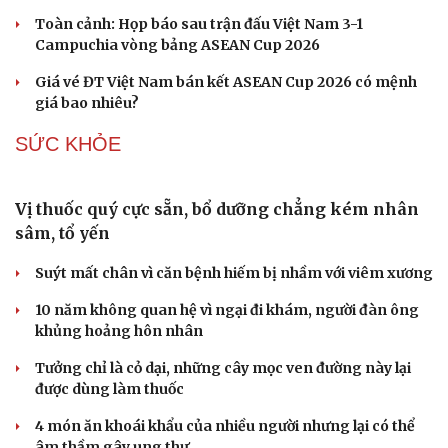
Nóng 24h ngày 8/8: Công an làm việc với bảo mẫu
bạo hành trẻ ở TP.HCM
Bổ sung thẩm quyền xử phạt vi phạm hành chính với
nhiều chức danh
Công an xử lý vụ bảo mẫu có hành vi bạo hành trẻ em tại
TP.HCM
Vua Quạt, Khánh Sky và Hồ Văn Khoa bị khởi tố
Án tử hình cho tội mua bán trái phép chất ma túy
THỂ THAO