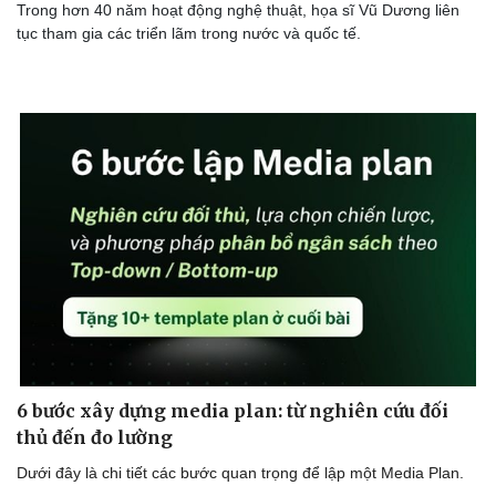
Giới thiệu sách tranh của họa sĩ Vũ Dương: Vẽ
cuộc đời bằng cảm xúc
VOV.VN - Họa sĩ Vũ Dương không đi lên từ con đường được đào
tạo bàn bản mà ông tự học, tự vẽ bằng chính cảm xúc của mình.
Trong hơn 40 năm hoạt động nghệ thuật, họa sĩ Vũ Dương liên
tục tham gia các triển lãm trong nước và quốc tế.
Văn hóa
Giải trí
Sân khấu - Điện ảnh
Nghệ sĩ
Văn học
Thời trang
Âm nhạc
Sao Việt
Di sản