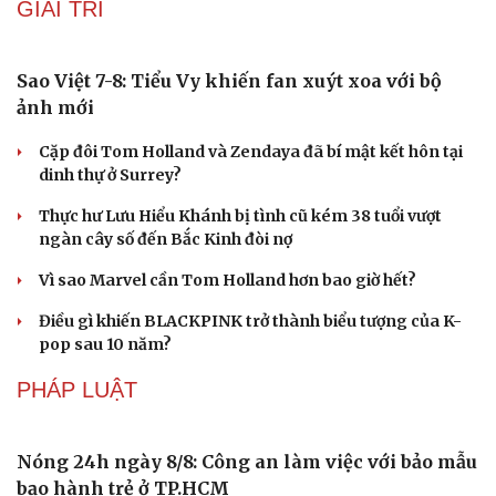
nhất thế giới
Meta bị buộc bồi thường 567 triệu USD vì gây hại cho trẻ
em
ChatGPT miễn phí được “cởi trói”, OpenAI thêm loạt
tính năng AI mới
Những nơi không nên đặt router Wi-Fi nếu muốn
Internet luôn ổn định
GIẢI TRÍ