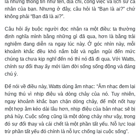
là những thông tin như tên, địa chỉ, công việc và lịch sử cá
nhân của bạn. Nhưng ở đây, câu hỏi là “Bạn là ai?” chứ
không phải “Bạn đã là ai?”.
Câu hỏi ấy buộc người đọc nhận ra một điều: ta thường
định nghĩa mình bằng những gì đã qua, hơn là bằng trải
nghiệm đang diễn ra ngay lúc này. Ở góc nhìn này, mỗi
khoảnh khắc đều khó nắm bắt và ngắn ngủi đến mức
chúng ta chưa kịp nghĩ đến nó thì nó đã đi qua. Với Watts,
chính sự đổi thay ấy mới làm đời sống sống động và đáng
chú ý.
Để nói về điều này, Watts dùng âm nhạc: “Âm nhạc đem lại
hứng thú vì nhịp điệu và dòng chảy của nó. Tuy nhiên,
ngay khoảnh khắc bạn chặn dòng chảy, để một nốt hay
Kinh tế
Thị trường
một hợp âm kéo dài lâu hơn, nhịp điệu của bản nhạc sẽ bị
phá hủy. Cuộc sống cũng là một dòng chảy như vậy, trong
Bất động sản
Giá vàng
Khởi nghiệp
Tiêu dùng
đó sự đổi thay và cái chết là một phần tất yếu. Nỗ lực loại
Tỷ giá
trừ phần tất yếu đó chính là nỗ lực chống lại cuộc sống”.
Chứng khoán