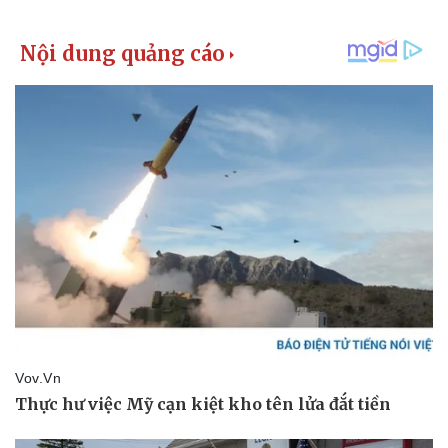
Thể thao
Ô tô - Xe máy
Bóng đá
Ô tô
Lịch thi đấu bóng đá
Xe máy
Thế giới thể thao
Tư vấn
eSports
Hậu trường