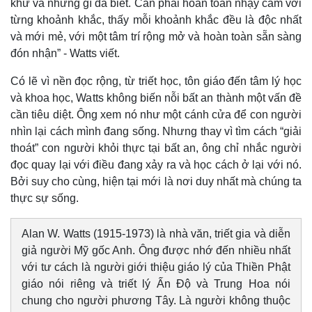
khứ và những gì đã biết. Cần phải hoàn toàn nhạy cảm với
từng khoảnh khắc, thấy mỗi khoảnh khắc đều là độc nhất
và mới mẻ, với một tâm trí rộng mở và hoàn toàn sẵn sàng
đón nhận” - Watts viết.
Có lẽ vì nền đọc rộng, từ triết học, tôn giáo đến tâm lý học
và khoa học, Watts không biến nỗi bất an thành một vấn đề
cần tiêu diệt. Ông xem nó như một cánh cửa để con người
nhìn lại cách mình đang sống. Nhưng thay vì tìm cách “giải
thoát” con người khỏi thực tại bất an, ông chỉ nhắc người
đọc quay lại với điều đang xảy ra và học cách ở lại với nó.
Bởi suy cho cùng, hiện tại mới là nơi duy nhất mà chúng ta
thực sự sống.
Alan W. Watts (1915-1973) là nhà văn, triết gia và diễn
giả người Mỹ gốc Anh. Ông được nhớ đến nhiều nhất
với tư cách là người giới thiệu giáo lý của Thiền Phật
giáo nói riêng và triết lý Ấn Độ và Trung Hoa nói
chung cho người phương Tây. Là người không thuộc