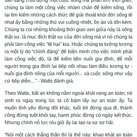
sẵn sàng chịu đựng một cuộc sống mà phần lớn thời gian,
chúng ta làm một công việc nhàm chán để kiếm sống, rồi
lại tìm kiếm những cách thức để giải thoát khỏi đời sống tẻ
nhạt ấy bằng những thú vui cuồng nhiệt, ồn ào và tốn kém.
Chúng ta coi những khoảng thời gian xen giữa này là sống
thật sự, là mục đích thật sự của đời sống mà vì nó chúng ta
phải làm công việc “tệ hại” kia. Hoặc chúng ta tưởng tượng
ra một lý do “chính đáng” để biện minh cho việc mình phải
làm công việc đó, là để kiếm tiền nuôi gia đình, để mỗi
người trong gia đình lại tiếp nối nhau làm điều tương tự -
nuôi gia đình riêng của mỗi người... và cuộc sống như vậy
cứ tiếp diễn…” - Watts đánh giá.
Thế giới
Multimedia
Theo Watts, bất an không nằm ngoài khát vọng an toàn; nó
Quan sát
Video
sinh ra ngay trong lúc ta cố bám lấy sự an toàn ấy. Ta
Cuộc sống đó đây
Ảnh
muốn tình yêu đừng đổi khác, tuổi trẻ đừng qua đi, thành
Hồ sơ
E-Magazine
công đừng tuột khỏi tay, hạnh phúc đừng có ngày kết thúc.
Infographic
Nhưng chính nỗ lực níu giữ ấy lại tạo ra sự sợ hãi.
“Nói một cách thẳng thắn thì là thế này: khao khát an toàn