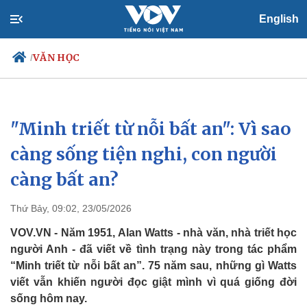
English
VĂN HỌC
/
"Minh triết từ nỗi bất an": Vì sao
Chính trị
Xã hội
Đảng
Tin 24h
càng sống tiện nghi, con người
Tổ chức nhân sự
Dự báo thời tiết
càng bất an?
Quốc hội
Giáo dục
Nhận diện sự thật
Dấu ấn VOV
Việc làm
Thứ Bảy, 09:02, 23/05/2026
Biển đảo
VOV.VN - Năm 1951, Alan Watts - nhà văn, nhà triết học
người Anh - đã viết về tình trạng này trong tác phẩm
“Minh triết từ nỗi bất an”. 75 năm sau, những gì Watts
viết vẫn khiến người đọc giật mình vì quá giống đời
sống hôm nay.