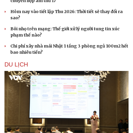
Dấu hiệu tiền mãn kinh sớm phụ nữ cần biết
Cây đại phong cầm tấu một bản nhạc suốt 639 năm vừa
chuyển hợp âm thứ 17
Hôm nay vào tiết lập Thu 2026: Thời tiết sẽ thay đổi ra
sao?
Bôi nhọ trên mạng: Thế giới xử lý người tung tin xúc
phạm thế nào?
Chi phí xây nhà mái Nhật 1 tầng 3 phòng ngủ 100m2 hết
bao nhiêu tiền?
DU LỊCH