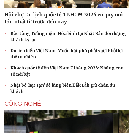
Hội chợ Du lịch quốc tế TP.HCM 2026 có quy mô
lớn nhất từ trước đến nay
Bảo tàng Tưởng niệm Hòa bình tại Nhật Bản đón lượng
khách kỷ lục
Du lịch
Podcast
Tư vấn
Câu chuyện thời sự
Du lịch biển Việt Nam: Muốn bứt phá phải vượt khỏi lợi
Săn Tour
Đọc truyện đêm khuya
thế tự nhiên
check-in
Cửa sổ tình yêu
Khách quốc tế đến Việt Nam 7 tháng 2026: Những con
Kể chuyện cho bé