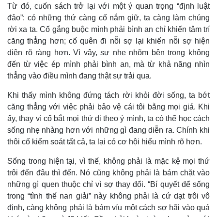
Giá cà phê
Từ đó, cuốn sách trở lại với một ý quan trọng “định luật
đảo”: có những thứ càng cố nắm giữ, ta càng làm chúng
rời xa ta. Cố gắng buộc mình phải bình an chỉ khiến tâm trí
căng thẳng hơn; cố quên đi nỗi sợ lại khiến nỗi sợ hiện
diện rõ ràng hơn. Vì vậy, sự nhẹ nhõm bên trong không
đến từ việc ép mình phải bình an, mà từ khả năng nhìn
thẳng vào điều mình đang thật sự trải qua.
Khi thấy mình không đứng tách rời khỏi đời sống, ta bớt
căng thẳng với việc phải bảo vệ cái tôi bằng mọi giá. Khi
ấy, thay vì cố bắt mọi thứ đi theo ý mình, ta có thể học cách
sống nhẹ nhàng hơn với những gì đang diễn ra. Chính khi
thôi cố kiểm soát tất cả, ta lại có cơ hội hiểu mình rõ hơn.
Sống trong hiện tại, vì thế, không phải là mặc kệ mọi thứ
trôi đến đâu thì đến. Nó cũng không phải là bám chặt vào
những gì quen thuộc chỉ vì sợ thay đổi. “Bí quyết để sống
trong “tình thế nan giải” này không phải là cứ dạt trôi vô
định, càng không phải là bám víu một cách sợ hãi vào quá