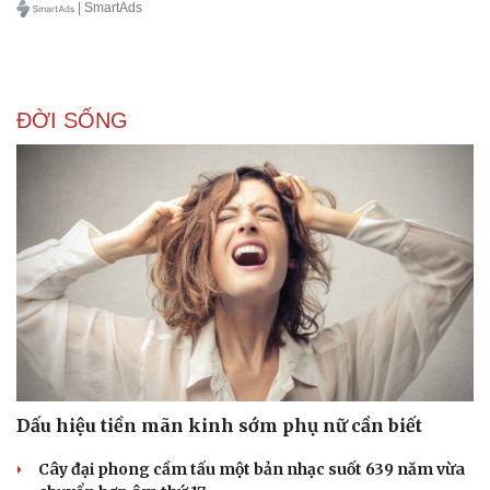
6 bước xây dựng media plan: từ nghiên cứu đối
thủ đến đo lường
Dưới đây là chi tiết các bước quan trọng để lập một Media Plan.
| SmartAds
ĐỜI SỐNG