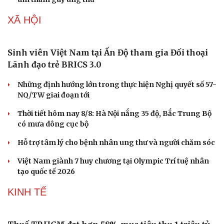
Bảng xếp hạng ASEAN Cup 2026 mới nhất: Việt
Nam và Singapore vào bán kết
Lý do Đình Bắc hôn mặt cỏ sân Mỹ Đình sau khi xé lưới
Campuchia ở ASEAN Cup 2026
HLV Kim Sang Sik tiết lộ bất ngờ về Hoàng Đức sau trận
Việt Nam 3-1 Campuchia
Toàn cảnh: Họp báo sau trận đấu Việt Nam 3-1