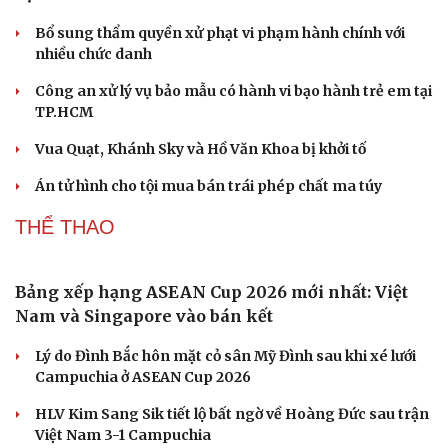
Sao Việt 7-8: Tiểu Vy khiến fan xuýt xoa với bộ
ảnh mới
Cặp đôi Tom Holland và Zendaya đã bí mật kết hôn tại
dinh thự ở Surrey?
Thực hư Lưu Hiểu Khánh bị tình cũ kém 38 tuổi vượt
ngàn cây số đến Bắc Kinh đòi nợ
Vì sao Marvel cần Tom Holland hơn bao giờ hết?
Điều gì khiến BLACKPINK trở thành biểu tượng của K-
pop sau 10 năm?
PHÁP LUẬT
Cải chính