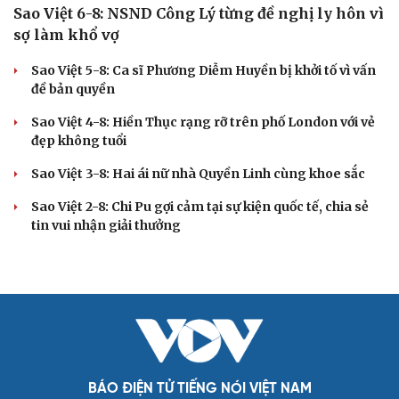
“Ngọc Nữ Trời Nam”- bộ sưu tập thời trang ấn
tượng của NTK trẻ Đỗ Quang Trường
150 mẫu nhí tái hiện vẻ đẹp văn hóa Việt trong không
gian phố cổ Hoa Lư
Lương Thùy Linh, Ý Nhi làm vedette trên sàn diễn phủ 4
tấn lúa
Biển xanh, vỏ sò và hàng trăm mẫu nhí tạo nên sàn
diễn đặc biệt ở Nha Trang
H'Hen Niê tỏa sáng như nữ thần trong màn kết show
của NTK Thảo Nguyễn
SAO VIỆT