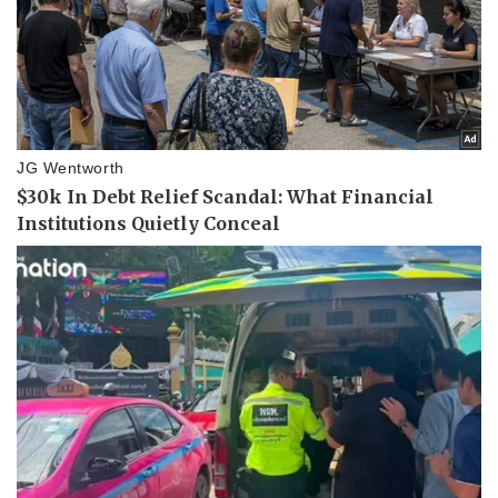
Doanh nghiệp
Công nghệ
Thông tin doanh nghiệp
Sành điệu
Doanh nghiệp 24h
Tin Công nghệ
Doanh nhân
Trải nghiệm
Vì cộng đồng
Chuyển đổi số