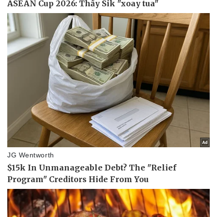
Thể thao
Ô tô - Xe máy
Bóng đá
Ô tô
Lịch thi đấu bóng đá
Xe máy
Thế giới thể thao
Tư vấn
eSports
Hậu trường