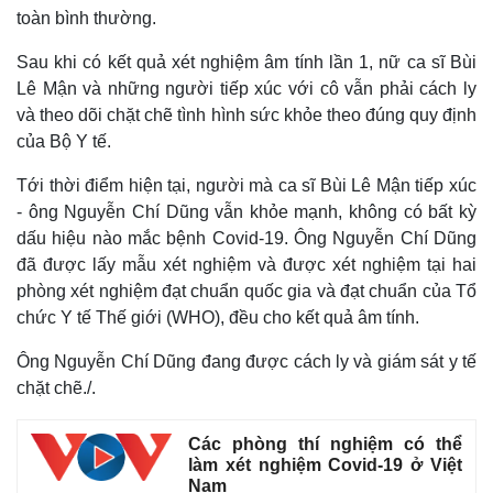
toàn bình thường.
Sau khi có kết quả xét nghiệm âm tính lần 1, nữ ca sĩ Bùi
Lê Mận và những người tiếp xúc với cô vẫn phải cách ly
Thế giới
Multimedia
và theo dõi chặt chẽ tình hình sức khỏe theo đúng quy định
Quan sát
Video
của Bộ Y tế.
Cuộc sống đó đây
Ảnh
Hồ sơ
E-Magazine
Tới thời điểm hiện tại, người mà ca sĩ Bùi Lê Mận tiếp xúc
Infographic
- ông Nguyễn Chí Dũng vẫn khỏe mạnh, không có bất kỳ
dấu hiệu nào mắc bệnh Covid-19. Ông Nguyễn Chí Dũng
đã được lấy mẫu xét nghiệm và được xét nghiệm tại hai
phòng xét nghiệm đạt chuẩn quốc gia và đạt chuẩn của Tổ
chức Y tế Thế giới (WHO), đều cho kết quả âm tính.
Ông Nguyễn Chí Dũng đang được cách ly và giám sát y tế
chặt chẽ./.
Các phòng thí nghiệm có thể
làm xét nghiệm Covid-19 ở Việt
Nam