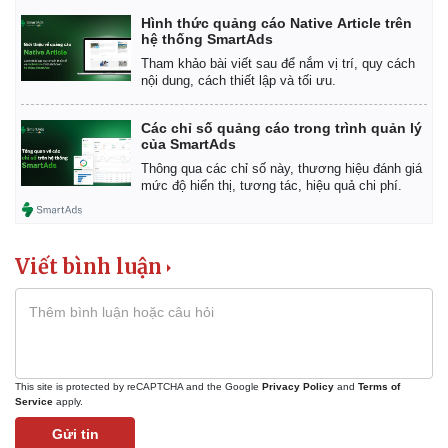
Hình thức quảng cáo Native Article trên
hệ thống SmartAds
Tham khảo bài viết sau để nắm vị trí, quy cách
nội dung, cách thiết lập và tối ưu.
Các chỉ số quảng cáo trong trình quản lý
của SmartAds
Thông qua các chỉ số này, thương hiệu đánh giá
mức độ hiển thị, tương tác, hiệu quả chi phí.
Viết bình luận
Pháp luật
Quân sự - Quốc phòng
Vụ án
Vũ khí
Tin nóng
Việt Nam
Tư vấn luật
Phân tích
This site is protected by reCAPTCHA and the Google
Privacy Policy
and
Terms of
Service
apply.
Gửi tin