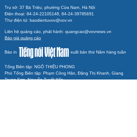
Sao Việt 6-8: NSND Công Lý từng đề nghị ly hôn vì
sợ làm khổ vợ
Sao Việt 5-8: Ca sĩ Phương Diễm Huyền bị khởi tố vì vấn
đề bản quyền
Sao Việt 4-8: Hiền Thục rạng rỡ trên phố London với vẻ
đẹp không tuổi
Sao Việt 3-8: Hai ái nữ nhà Quyền Linh cùng khoe sắc
Sao Việt 2-8: Chi Pu gợi cảm tại sự kiện quốc tế, chia sẻ