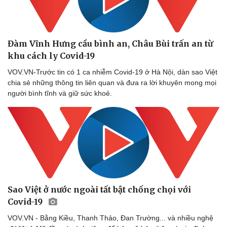
Đàm Vĩnh Hưng cầu bình an, Châu Bùi trấn an từ
khu cách ly Covid-19
VOV.VN-Trước tin có 1 ca nhiễm Covid-19 ở Hà Nội, dàn sao Việt
chia sẻ những thông tin liên quan và đưa ra lời khuyên mong mọi
người bình tĩnh và giữ sức khoẻ.
Văn hóa
Giải trí
Sân khấu - Điện ảnh
Nghệ sĩ
Văn học
Thời trang
Âm nhạc
Sao Việt
Di sản
Sao Việt ở nước ngoài tất bật chống chọi với
Covid-19
VOV.VN - Bằng Kiều, Thanh Thảo, Đan Trường... và nhiều nghệ