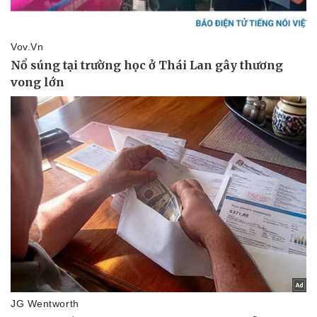
Sức khỏe
Đời sống
Dinh dưỡng - món ngon
Nhà đẹp
Cây thuốc
Blog
Sản phụ khoa
Tình yêu - Gia đình
Nhi khoa
Nam khoa
Làm đẹp - giảm cân