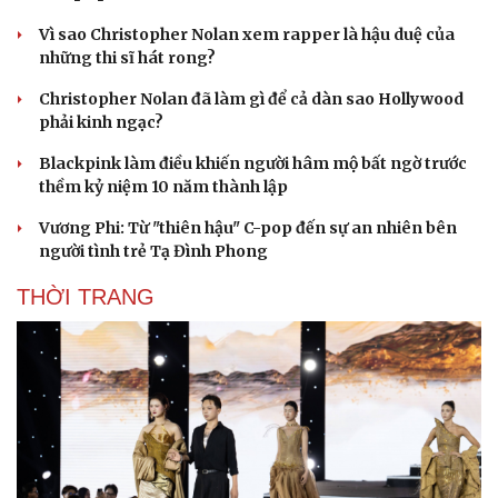
| SmartAds
Du lịch
Podcast
NGHỆ SĨ
Tư vấn
Câu chuyện thời sự
Săn Tour
Đọc truyện đêm khuya
check-in
Cửa sổ tình yêu
Kể chuyện cho bé
Hạt giống tâm hồn
Điều gì khiến BLACKPINK trở thành biểu tượng
của K-pop sau 10 năm?