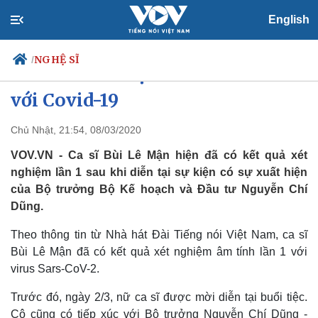
English
NGHỆ SĨ
/
Ca sĩ Bùi Lê Mận âm tính lần 1
với Covid-19
Chủ Nhật, 21:54, 08/03/2020
Chính trị
Xã hội
Đảng
Tin 24h
VOV.VN - Ca sĩ Bùi Lê Mận hiện đã có kết quả xét
Tổ chức nhân sự
Dự báo thời tiết
nghiệm lần 1 sau khi diễn tại sự kiện có sự xuất hiện
Quốc hội
Giáo dục
của Bộ trưởng Bộ Kế hoạch và Đầu tư Nguyễn Chí
Nhận diện sự thật
Dấu ấn VOV
Dũng.
Việc làm
Biển đảo
Theo thông tin từ Nhà hát Đài Tiếng nói Việt Nam, ca sĩ
Bùi Lê Mận đã có kết quả xét nghiệm âm tính lần 1 với
virus Sars-CoV-2.
Trước đó, ngày 2/3, nữ ca sĩ được mời diễn tại buổi tiệc.
Cô cũng có tiếp xúc với Bộ trưởng Nguyễn Chí Dũng -