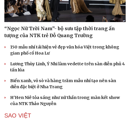
Vì sao Christopher Nolan xem rapper là hậu duệ của
những thi sĩ hát rong?
Christopher Nolan đã làm gì để cả dàn sao Hollywood
phải kinh ngạc?
Blackpink làm điều khiến người hâm mộ bất ngờ trước
thềm kỷ niệm 10 năm thành lập
Vương Phi: Từ "thiên hậu" C-pop đến sự an nhiên bên
người tình trẻ Tạ Đình Phong
THỜI TRANG
Cải chính