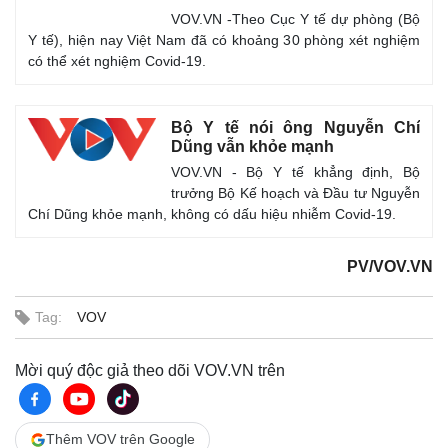
VOV.VN -Theo Cục Y tế dự phòng (Bộ
Y tế), hiện nay Việt Nam đã có khoảng 30 phòng xét nghiệm
có thể xét nghiệm Covid-19.
Bộ Y tế nói ông Nguyễn Chí
Dũng vẫn khỏe mạnh
VOV.VN - Bộ Y tế khẳng định, Bộ
trưởng Bộ Kế hoạch và Đầu tư Nguyễn
Chí Dũng khỏe mạnh, không có dấu hiệu nhiễm Covid-19.
PV/VOV.VN
Tag:
VOV
Mời quý độc giả theo dõi VOV.VN trên
Kinh tế
Thị trường
Bất động sản
Giá vàng
Thêm VOV trên Google
Khởi nghiệp
Tiêu dùng