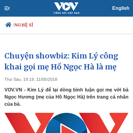
English
NGHỆ SĨ
/
Chuyện showbiz: Kim Lý công
Chính trị
Xã hội
Đảng
Tin 24h
khai gọi mẹ Hồ Ngọc Hà là mẹ
Tổ chức nhân sự
Dự báo thời tiết
Quốc hội
Giáo dục
Thứ Sáu, 19:19, 11/05/2018
Nhận diện sự thật
Dấu ấn VOV
Việc làm
VOV.VN - Kim Lý để lại dòng bình luận gọi mẹ với bà
Biển đảo
Ngọc Hương (mẹ của Hồ Ngọc Hà) trên trang cá nhân
của bà.