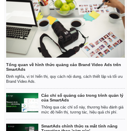
Pháp luật
Quân sự - Quốc phòng
Vụ án
Vũ khí
Tổng quan về hình thức quảng cáo Brand Video Ads trên
SmartAds
Tin nóng
Việt Nam
Tư vấn luật
Phân tích
Định nghĩa, vị trí hiển thị, quy cách nội dung, cách thiết lập và tối ưu
Brand Video Ads.
Các chỉ số quảng cáo trong trình quản lý
của SmartAds
Thông qua các chỉ số này, thương hiệu đánh giá
mức độ hiển thị, tương tác, hiệu quả chi phí.
SmartAds chính thức ra mắt tính năng
Targeting theo 'cảm xúc'