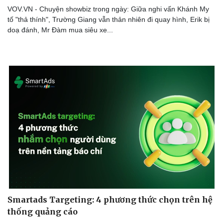
VOV.VN - Chuyện showbiz trong ngày: Giữa nghi vấn Khánh My
tố "thả thính", Trường Giang vẫn thản nhiên đi quay hình, Erik bị
doạ đánh, Mr Đàm mua siêu xe...
Văn hóa
Giải trí
Sân khấu - Điện ảnh
Nghệ sĩ
Văn học
Thời trang
Âm nhạc
Sao Việt
Di sản
Smartads Targeting: 4 phương thức chọn trên hệ
thống quảng cáo