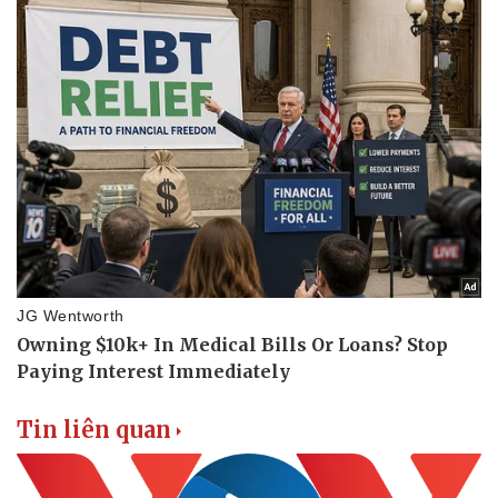
Sức khỏe
Đời sống
Dinh dưỡng - món ngon
Nhà đẹp
Cây thuốc
Blog
Sản phụ khoa
Tình yêu - Gia đình
Nhi khoa
Nam khoa
Làm đẹp - giảm cân
Phòng mạch online
Ăn sạch sống khỏe
Tin liên quan