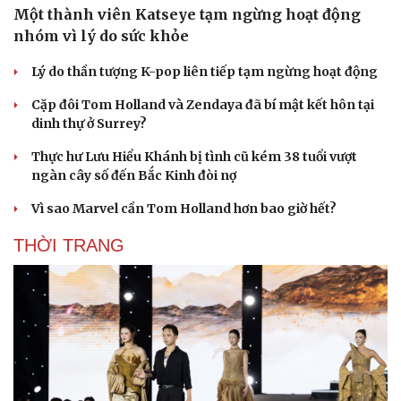
Một thành viên Katseye tạm ngừng hoạt động
nhóm vì lý do sức khỏe
Lý do thần tượng K-pop liên tiếp tạm ngừng hoạt động
Cặp đôi Tom Holland và Zendaya đã bí mật kết hôn tại
dinh thự ở Surrey?
Du lịch
Podcast
Thực hư Lưu Hiểu Khánh bị tình cũ kém 38 tuổi vượt
ngàn cây số đến Bắc Kinh đòi nợ
Tư vấn
Câu chuyện thời sự
Săn Tour
Đọc truyện đêm khuya
Vì sao Marvel cần Tom Holland hơn bao giờ hết?
check-in
Cửa sổ tình yêu
Kể chuyện cho bé
THỜI TRANG
Hạt giống tâm hồn