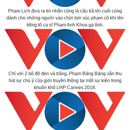
Phạm Lịch đưa ra tin nhắn cũng là câu trả lời cuối cùng
dành cho những người vào chửi bới xúc phạm cô khi lên
tiếng tố ca sĩ Phạm Anh Khoa gạ tình.
Kinh tế
Thị trường
Bất động sản
Giá vàng
Khởi nghiệp
Tiêu dùng
Chỉ với 2 bộ đồ đen và trắng, Phạm Băng Băng vẫn thu
Tỷ giá
hút sự chú ý của giới truyền thông tại một sự kiện trong
Chứng khoán
Giá cà phê
khuôn khổ LHP Cannes 2018.