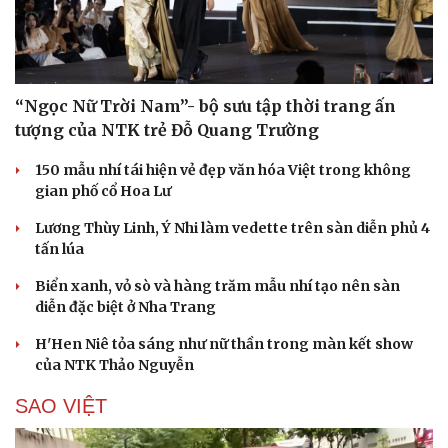
“Ngọc Nữ Trời Nam”- bộ sưu tập thời trang ấn
tượng của NTK trẻ Đỗ Quang Trường
150 mẫu nhí tái hiện vẻ đẹp văn hóa Việt trong không
gian phố cổ Hoa Lư
Lương Thùy Linh, Ý Nhi làm vedette trên sàn diễn phủ 4
tấn lúa
Biển xanh, vỏ sò và hàng trăm mẫu nhí tạo nên sàn
diễn đặc biệt ở Nha Trang
H'Hen Niê tỏa sáng như nữ thần trong màn kết show
của NTK Thảo Nguyễn
SAO VIỆT