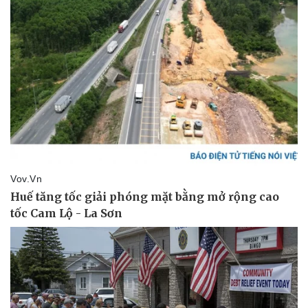
Thể thao
Ô tô - Xe máy
Bóng đá
Ô tô
Lịch thi đấu bóng đá
Xe máy
Thế giới thể thao
Tư vấn
eSports
Hậu trường