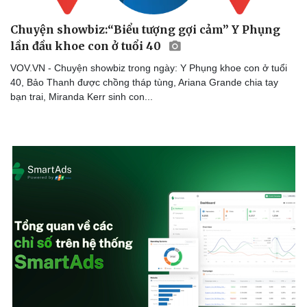
Chuyện showbiz:“Biểu tượng gợi cảm” Y Phụng
lần đầu khoe con ở tuổi 40
VOV.VN - Chuyện showbiz trong ngày: Y Phụng khoe con ở tuổi
40, Bảo Thanh được chồng tháp tùng, Ariana Grande chia tay
bạn trai, Miranda Kerr sinh con...
Văn hóa
Giải trí
Sân khấu - Điện ảnh
Nghệ sĩ
Văn học
Thời trang
Âm nhạc
Sao Việt
Di sản