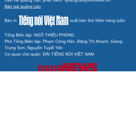
Liên hệ quảng cáo, phát hành: quangcao@vovnews.vn
Báo giá quảng cáo
Báo in
xuất bản thứ Năm hàng tuần
Tổng Biên tập: NGÔ THIỆU PHONG
Phó Tổng Biên tập: Phạm Công Hân, Đặng Thị Khanh, Giang
Trung Sơn, Nguyễn Tuyết Yến
Cơ quan chủ quản: ĐÀI TIẾNG NÓI VIỆT NAM
Không được sao chép lại bất kỳ thông tin nào từ website này khi
chưa có sự đồng ý bằng văn bản của Báo Điện tử Tiếng nói Việt
Nam
Giấy phép số 27/GP-BVHTTDL của Bộ Văn hóa, Thể thao và Du
lịch cấp ngày 25/04/2025