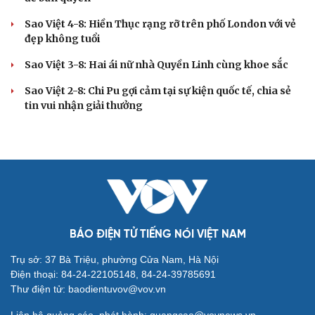
Sao Việt 4-8: Hiền Thục rạng rỡ trên phố London với vẻ
đẹp không tuổi
Sao Việt 3-8: Hai ái nữ nhà Quyền Linh cùng khoe sắc
Sao Việt 2-8: Chi Pu gợi cảm tại sự kiện quốc tế, chia sẻ
tin vui nhận giải thưởng
BÁO ĐIỆN TỬ TIẾNG NÓI VIỆT NAM
Trụ sở: 37 Bà Triệu, phường Cửa Nam, Hà Nội
Điện thoại: 84-24-22105148, 84-24-39785691
Thư điện tử: baodientuvov@vov.vn