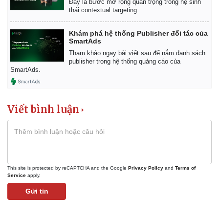
Đây là bước mở rộng quan trọng trong hệ sinh
thái contextual targeting.
Khám phá hệ thống Publisher đối tác của
SmartAds
Tham khảo ngay bài viết sau để nắm danh sách
publisher trong hệ thống quảng cáo của
SmartAds.
Viết bình luận
This site is protected by reCAPTCHA and the Google
Privacy Policy
and
Terms of
Service
apply.
Thể thao
Ô tô - Xe máy
Gửi tin
Bóng đá
Ô tô
Lịch thi đấu bóng đá
Xe máy
Thế giới thể thao
Tư vấn