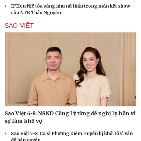
H'Hen Niê tỏa sáng như nữ thần trong màn kết show
của NTK Thảo Nguyễn
SAO VIỆT
Cải chính
Sao Việt 6-8: NSND Công Lý từng đề nghị ly hôn vì
sợ làm khổ vợ
Sao Việt 5-8: Ca sĩ Phương Diễm Huyền bị khởi tố vì vấn
đề bản quyền