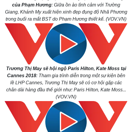
của Phạm Hương
: Giữa ồn ào tình cảm với Trường
Giang, Khánh My xuất hiện xinh đẹp đụng độ Nhã Phương
trong buổi ra mắt BST do Phạm Hương thiết kế. (VOV.VN)
Trương Thị May sẽ hội ngộ Paris Hilton, Kate Moss tại
Cannes 2018
: Tham gia trình diễn trong một sự kiện bên
lề LHP Cannes, Trương Thị May sẽ có cơ hội gặp các
chân dài hàng đầu thế giới như: Paris Hilton, Kate Moss...
Kinh tế
Thị trường
(VOV.VN)
Bất động sản
Giá vàng
Khởi nghiệp
Tiêu dùng
Tỷ giá
Chứng khoán
Giá cà phê