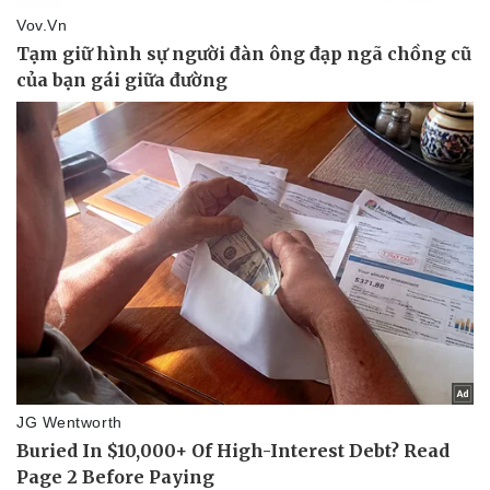
Sức khỏe
Đời sống
Dinh dưỡng - món ngon
Nhà đẹp
Cây thuốc
Blog
Sản phụ khoa
Tình yêu - Gia đình
Nhi khoa
Nam khoa
Làm đẹp - giảm cân
Phòng mạch online
Ăn sạch sống khỏe