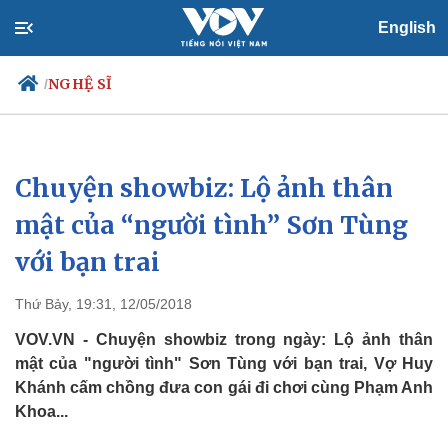
English
NGHỆ SĨ
/
Chuyện showbiz: Lộ ảnh thân
Chính trị
Xã hội
Đảng
Tin 24h
mật của “người tình” Sơn Tùng
Tổ chức nhân sự
Dự báo thời tiết
với bạn trai
Quốc hội
Giáo dục
Nhận diện sự thật
Dấu ấn VOV
Việc làm
Thứ Bảy, 19:31, 12/05/2018
Biển đảo
VOV.VN - Chuyện showbiz trong ngày: Lộ ảnh thân
mật của "người tình" Sơn Tùng với bạn trai, Vợ Huy
Khánh cấm chồng đưa con gái đi chơi cùng Phạm Anh
Khoa...