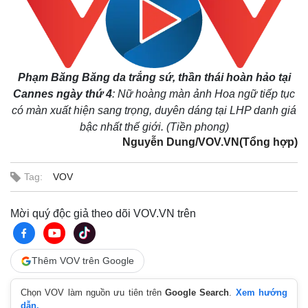
Phạm Băng Băng da trắng sứ, thần thái hoàn hảo tại
Cannes ngày thứ 4
: Nữ hoàng màn ảnh Hoa ngữ tiếp tục
có màn xuất hiện sang trọng, duyên dáng tại LHP danh giá
bậc nhất thế giới. (Tiền phong)
Nguyễn Dung/VOV.VN(Tổng hợp)
Tag:
VOV
Mời quý độc giả theo dõi VOV.VN trên
Pháp luật
Quân sự - Quốc phòng
Thêm VOV trên Google
Vụ án
Vũ khí
Tin nóng
Việt Nam
Chọn VOV làm nguồn ưu tiên trên
Google Search
.
Xem hướng
Tư vấn luật
Phân tích
dẫn.