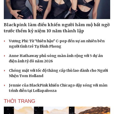
Blackpink làm điều khiến người hâm mộ bất ngờ
trước thềm kỷ niệm 10 năm thành lập
Vương Phi: Từ "thiên hậu" C-pop đến sự an nhiên bên
người tình trẻ Tạ Đình Phong
Du lịch
Podcast
Tư vấn
Câu chuyện thời sự
Anne Hathaway phủ sóng màn ảnh rộng với 5 dự án
Săn Tour
Đọc truyện đêm khuya
điện ảnh tỷ đô năm 2026
check-in
Cửa sổ tình yêu
Kể chuyện cho bé
Chóng mặt với tốc độ thăng cấp thù lao dành cho Người
Hạt giống tâm hồn
Nhện Tom Holland
Jennie của BlackPink khiến Chicago dậy sóng với màn
trình diễn tại Lollapalooza
THỜI TRANG