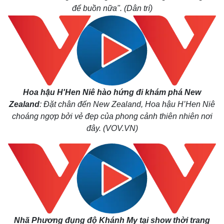
để buồn nữa". (Dân trí)
Hoa hậu H'Hen Niê hào hứng đi khám phá New
Zealand
: Đặt chân đến New Zealand, Hoa hậu H’Hen Niê
choáng ngợp bởi vẻ đẹp của phong cảnh thiên nhiên nơi
đây. (VOV.VN)
Nhã Phương đụng độ Khánh My tại show thời trang