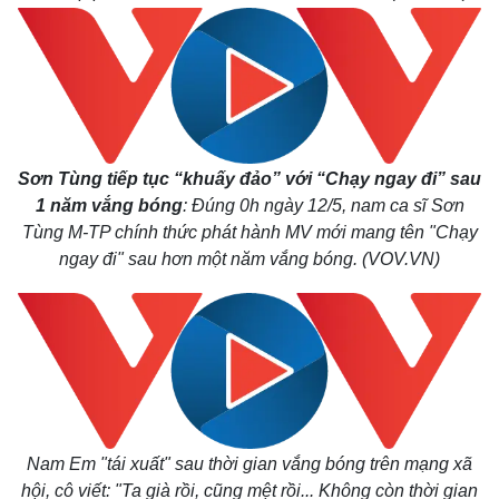
Sơn Tùng tiếp tục “khuấy đảo” với “Chạy ngay đi” sau
1 năm vắng bóng
: Đúng 0h ngày 12/5, nam ca sĩ Sơn
Tùng M-TP chính thức phát hành MV mới mang tên "Chạy
ngay đi" sau hơn một năm vắng bóng. (VOV.VN)
Thế giới
Multimedia
Quan sát
Video
Cuộc sống đó đây
Ảnh
Hồ sơ
E-Magazine
Infographic
Nam Em "tái xuất" sau thời gian vắng bóng trên mạng xã
hội, cô viết: "Ta già rồi, cũng mệt rồi... Không còn thời gian