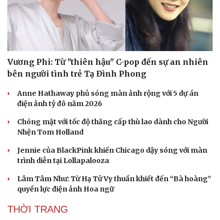
Vương Phi: Từ "thiên hậu" C-pop đến sự an nhiên
bên người tình trẻ Tạ Đình Phong
Anne Hathaway phủ sóng màn ảnh rộng với 5 dự án
điện ảnh tỷ đô năm 2026
Chóng mặt với tốc độ thăng cấp thù lao dành cho Người
Nhện Tom Holland
Du lịch
Podcast
Jennie của BlackPink khiến Chicago dậy sóng với màn
Tư vấn
Câu chuyện thời sự
trình diễn tại Lollapalooza
Săn Tour
Đọc truyện đêm khuya
Lâm Tâm Như: Từ Hạ Tử Vy thuần khiết đến “Bà hoàng”
check-in
Cửa sổ tình yêu
quyền lực điện ảnh Hoa ngữ
Kể chuyện cho bé
Hạt giống tâm hồn
THỜI TRANG