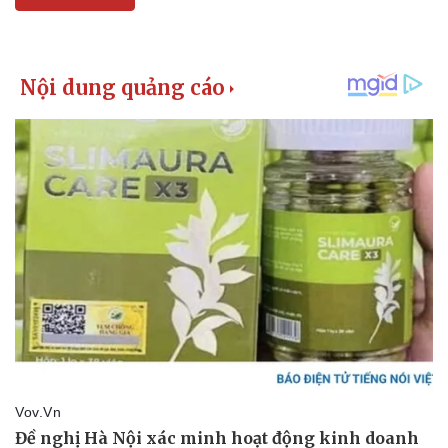
Thể thao
Ô tô - Xe máy
Bóng đá
Ô tô
Lịch thi đấu bóng đá
Xe máy
Thế giới thể thao
Tư vấn
eSports
Hậu trường