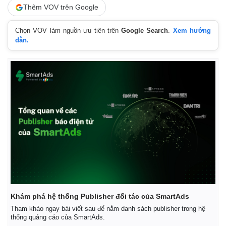
Thêm VOV trên Google
Chọn VOV làm nguồn ưu tiên trên
Google Search
.
Xem hướng
dẫn.
Pháp luật
Quân sự - Quốc phòng
Vụ án
Vũ khí
Tin nóng
Việt Nam
Tư vấn luật
Phân tích
Khám phá hệ thống Publisher đối tác của SmartAds
Tham khảo ngay bài viết sau để nắm danh sách publisher trong hệ
thống quảng cáo của SmartAds.