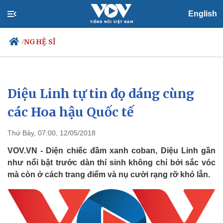
English
NGHỆ SĨ
/
Diệu Linh tự tin đọ dáng cùng
Chính trị
Xã hội
Đảng
Tin 24h
các Hoa hậu Quốc tế
Tổ chức nhân sự
Dự báo thời tiết
Quốc hội
Giáo dục
Thứ Bảy, 07:00, 12/05/2018
Nhận diện sự thật
Dấu ấn VOV
Việc làm
VOV.VN - Diện chiếc đầm xanh coban, Diệu Linh gần
Biển đảo
như nổi bật trước dàn thí sinh không chỉ bởi sắc vóc
mà còn ở cách trang điểm và nụ cười rạng rỡ khó lẫn.