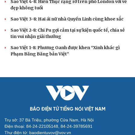
Sao Việt 4-8: Hiền Thục rạng rỡ trên phố London với vẻ
đẹp không tuổi
Sao Việt 3-8: Hai ái nữ nhà Quyền Linh cùng khoe sắc
Sao Việt 2-8: Chi Pu gợi cảm tại sự kiện quốc tế, chia sẻ
tin vui nhận giải thưởng
Sao Việt 1-8: Phương Oanh được khen “Xinh khác gì
Phạm Băng Băng bản Việt”
BÁO ĐIỆN TỬ TIẾNG NÓI VIỆT NAM
Trụ sở: 37 Bà Triệu, phường Cửa Nam, Hà Nội
Điện thoại: 84-24-22105148, 84-24-39785691
Thư điện tử: baodientuvov@vov.vn