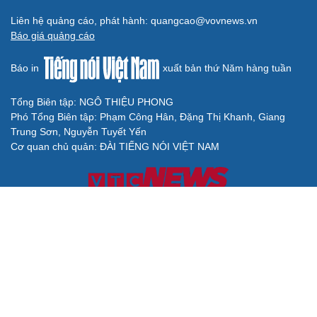
Liên hệ quảng cáo, phát hành: quangcao@vovnews.vn
Báo giá quảng cáo
Báo in
xuất bản thứ Năm hàng tuần
Tổng Biên tập: NGÔ THIỆU PHONG
Phó Tổng Biên tập: Phạm Công Hân, Đặng Thị Khanh, Giang
Trung Sơn, Nguyễn Tuyết Yến
Cơ quan chủ quản: ĐÀI TIẾNG NÓI VIỆT NAM
Không được sao chép lại bất kỳ thông tin nào từ website này khi
chưa có sự đồng ý bằng văn bản của Báo Điện tử Tiếng nói Việt
Nam