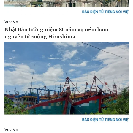
Sức khỏe
Đời sống
Dinh dưỡng - món ngon
Nhà đẹp
Cây thuốc
Blog
Sản phụ khoa
Tình yêu - Gia đình
Nhi khoa
Nam khoa
Làm đẹp - giảm cân
Phòng mạch online
Ăn sạch sống khỏe