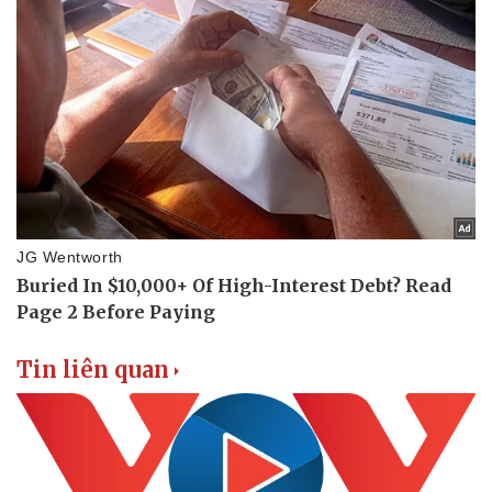
Sức khỏe
Đời sống
Dinh dưỡng - món ngon
Nhà đẹp
Cây thuốc
Blog
Sản phụ khoa
Tình yêu - Gia đình
Nhi khoa
Nam khoa
Làm đẹp - giảm cân
Phòng mạch online
Ăn sạch sống khỏe
Tin liên quan