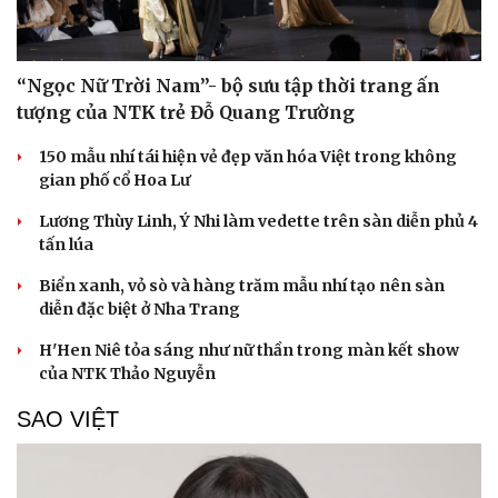
“Ngọc Nữ Trời Nam”- bộ sưu tập thời trang ấn
tượng của NTK trẻ Đỗ Quang Trường
150 mẫu nhí tái hiện vẻ đẹp văn hóa Việt trong không
gian phố cổ Hoa Lư
Lương Thùy Linh, Ý Nhi làm vedette trên sàn diễn phủ 4
tấn lúa
Biển xanh, vỏ sò và hàng trăm mẫu nhí tạo nên sàn
diễn đặc biệt ở Nha Trang
H'Hen Niê tỏa sáng như nữ thần trong màn kết show
của NTK Thảo Nguyễn
SAO VIỆT