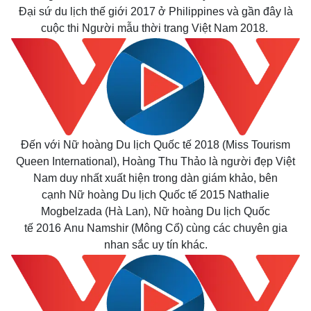
Đại sứ du lịch thế giới 2017 ở Philippines và gần đây là
cuộc thi Người mẫu thời trang Việt Nam 2018.
Thế giới
Multimedia
Đến với Nữ hoàng Du lịch Quốc tế 2018 (Miss Tourism
Quan sát
Video
Queen International), Hoàng Thu Thảo là người đẹp Việt
Cuộc sống đó đây
Ảnh
Nam duy nhất xuất hiện trong dàn giám khảo, bên
Hồ sơ
E-Magazine
cạnh Nữ hoàng Du lịch Quốc tế 2015 Nathalie
Infographic
Mogbelzada (Hà Lan), Nữ hoàng Du lịch Quốc
tế 2016 Anu Namshir (Mông Cổ) cùng các chuyên gia
nhan sắc uy tín khác.