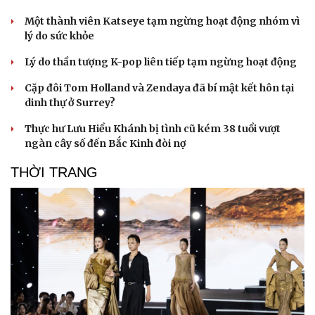
Một thành viên Katseye tạm ngừng hoạt động nhóm vì
lý do sức khỏe
Lý do thần tượng K-pop liên tiếp tạm ngừng hoạt động
Cặp đôi Tom Holland và Zendaya đã bí mật kết hôn tại
Du lịch
Podcast
dinh thự ở Surrey?
Tư vấn
Câu chuyện thời sự
Săn Tour
Đọc truyện đêm khuya
Thực hư Lưu Hiểu Khánh bị tình cũ kém 38 tuổi vượt
check-in
Cửa sổ tình yêu
ngàn cây số đến Bắc Kinh đòi nợ
Kể chuyện cho bé
THỜI TRANG
Hạt giống tâm hồn