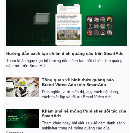
Pháp luật
Quân sự - Quốc phòng
Hướng dẫn cách tạo chiến dịch quảng cáo trên SmartAds
Vụ án
Vũ khí
Tham khảo ngay trọn bộ hướng dẫn cách tạo một chiến dịch quảng
cáo mới trên SmartAds.
Tin nóng
Việt Nam
Tư vấn luật
Phân tích
Tổng quan về hình thức quảng cáo
Brand Video Ads trên SmartAds
Định nghĩa, vị trí hiển thị, quy cách nội dung,
cách thiết lập và tối ưu Brand Video Ads.
Khám phá hệ thống Publisher đối tác của
SmartAds
Tham khảo ngay bài viết sau để nắm danh sách
publisher trong hệ thống quảng cáo của