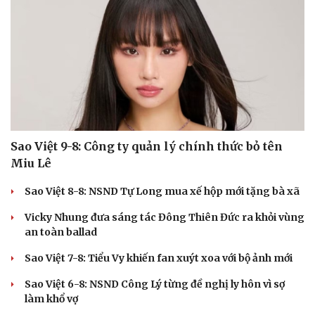
Cải chính
Sao Việt 9-8: Công ty quản lý chính thức bỏ tên
Miu Lê
Sao Việt 8-8: NSND Tự Long mua xế hộp mới tặng bà xã
Vicky Nhung đưa sáng tác Đông Thiên Đức ra khỏi vùng
an toàn ballad
Sao Việt 7-8: Tiểu Vy khiến fan xuýt xoa với bộ ảnh mới
Sao Việt 6-8: NSND Công Lý từng đề nghị ly hôn vì sợ
làm khổ vợ