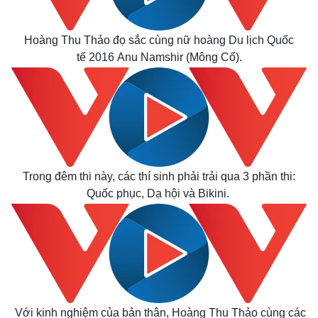
Hoàng Thu Thảo đọ sắc cùng nữ hoàng Du lịch Quốc
tế 2016 Anu Namshir (Mông Cổ).
Kinh tế
Thị trường
Bất động sản
Giá vàng
Khởi nghiệp
Tiêu dùng
Trong đêm thi này, các thí sinh phải trải qua 3 phần thi:
Tỷ giá
Chứng khoán
Quốc phục, Dạ hội và Bikini.
Giá cà phê
Với kinh nghiệm của bản thân, Hoàng Thu Thảo cùng các