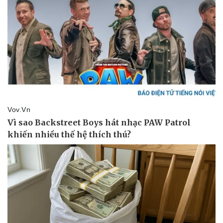
Thể thao
Ô tô - Xe máy
Bóng đá
Ô tô
Lịch thi đấu bóng đá
Xe máy
Thế giới thể thao
Tư vấn
eSports
Hậu trường