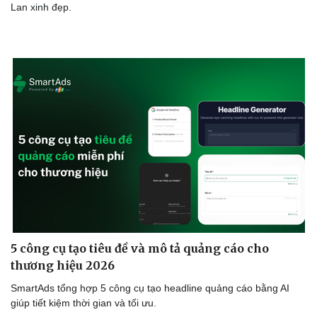
Lan xinh đẹp.
Văn hóa
Giải trí
Sân khấu - Điện ảnh
Nghệ sĩ
Văn học
Thời trang
Âm nhạc
Sao Việt
Di sản
5 công cụ tạo tiêu đề và mô tả quảng cáo cho
thương hiệu 2026
SmartAds tổng hợp 5 công cụ tạo headline quảng cáo bằng AI
giúp tiết kiệm thời gian và tối ưu.