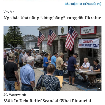
Doanh nghiệp
Công nghệ
Thông tin doanh nghiệp
Sành điệu
Doanh nghiệp 24h
Tin Công nghệ
Doanh nhân
Trải nghiệm
Vì cộng đồng
Chuyển đổi số