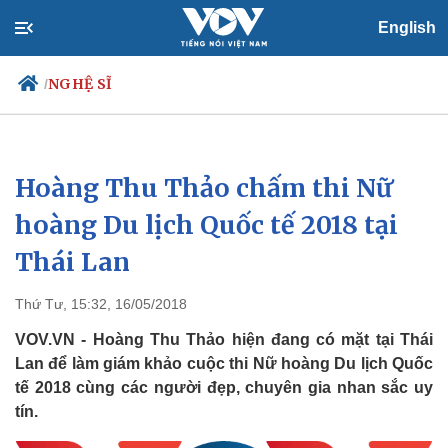
English
NGHỆ SĨ
/
Hoàng Thu Thảo chấm thi Nữ
Chính trị
Xã hội
Đảng
Tin 24h
hoàng Du lịch Quốc tế 2018 tại
Tổ chức nhân sự
Dự báo thời tiết
Thái Lan
Quốc hội
Giáo dục
Nhận diện sự thật
Dấu ấn VOV
Việc làm
Thứ Tư, 15:32, 16/05/2018
Biển đảo
VOV.VN - Hoàng Thu Thảo hiện đang có mặt tại Thái
Lan để làm giám khảo cuộc thi Nữ hoàng Du lịch Quốc
tế 2018 cùng các người đẹp, chuyên gia nhan sắc uy
tín.