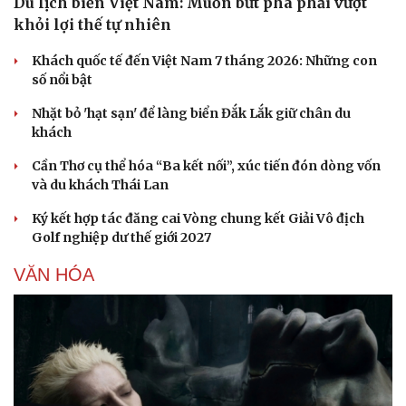
Du lịch biển Việt Nam: Muốn bứt phá phải vượt
khỏi lợi thế tự nhiên
Khách quốc tế đến Việt Nam 7 tháng 2026: Những con
số nổi bật
Nhặt bỏ 'hạt sạn' để làng biển Đắk Lắk giữ chân du
khách
Cần Thơ cụ thể hóa “Ba kết nối”, xúc tiến đón dòng vốn
và du khách Thái Lan
Ký kết hợp tác đăng cai Vòng chung kết Giải Vô địch
Golf nghiệp dư thế giới 2027
VĂN HÓA