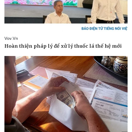
Vụ án
Vũ khí
Tin nóng
Việt Nam
Tư vấn luật
Phân tích