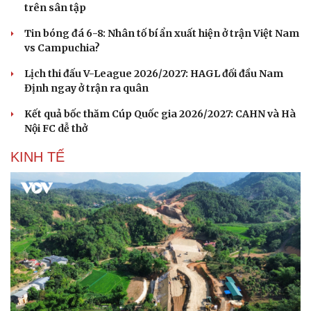
trên sân tập
Tin bóng đá 6-8: Nhân tố bí ẩn xuất hiện ở trận Việt Nam
vs Campuchia?
Lịch thi đấu V-League 2026/2027: HAGL đối đầu Nam
Định ngay ở trận ra quân
Kết quả bốc thăm Cúp Quốc gia 2026/2027: CAHN và Hà
Nội FC dễ thở
KINH TẾ
Du lịch
Podcast
Tư vấn
Câu chuyện thời sự
Săn Tour
Đọc truyện đêm khuya
check-in
Cửa sổ tình yêu
Kể chuyện cho bé