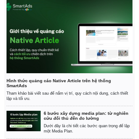
Hình thức quảng cáo Native Article trên hệ thống
SmartAds
Tham khảo bài viết sau để nắm vị trí, quy cách nội dung, cách thiết
lập và tối ưu.
Kinh tế
Thị trường
6 bước xây dựng media plan: từ nghiên
Bất động sản
Giá vàng
cứu đối thủ đến đo lường
Khởi nghiệp
Tiêu dùng
Dưới đây là chi tiết các bước quan trọng để lập
Tỷ giá
một Media Plan.
Chứng khoán