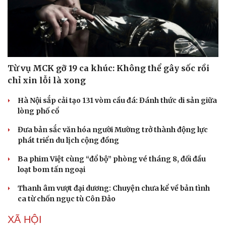
Từ vụ MCK gỡ 19 ca khúc: Không thể gây sốc rồi
chỉ xin lỗi là xong
Hà Nội sắp cải tạo 131 vòm cầu đá: Đánh thức di sản giữa
lòng phố cổ
Đưa bản sắc văn hóa người Mường trở thành động lực
phát triển du lịch cộng đồng
Văn hóa
Giải trí
Ba phim Việt cùng “đổ bộ” phòng vé tháng 8, đối đầu
Sân khấu - Điện ảnh
Nghệ sĩ
loạt bom tấn ngoại
Văn học
Thời trang
Âm nhạc
Sao Việt
Thanh âm vượt đại dương: Chuyện chưa kể về bản tình
Di sản
ca từ chốn ngục tù Côn Đảo
XÃ HỘI