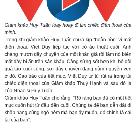
Giám khảo Huy Tuấn loay hoay đi tìm chiếc điện thoại của
mình.
Trong khi giám khảo Huy Tuấn chưa kịp “hoàn hồn” vì mất
điện thoại, Việt Duy tiếp tục với trò ảo thuật cuối. Anh
chàng mượn dây chuyền của một khán giả rồi làm nó biến
mất đầy bí ẩn trên sân khấu. Càng sửng sốt hơn khi bổ đôi
quả táo cuối cùng, sợi dây chuyền đang nằm nguyên vẹn
ở đó. Cao trào của tiết mục, Việt Duy từ từ rút ra trong túi
chiếc điện thoại của Giám khảo Thuý Hạnh và sau đó là
Thế giới
Multimedia
của Nhạc sĩ Huy Tuấn.
Quan sát
Video
Giám khảo Huy Tuấn cho rằng: “Rõ ràng bạn đã có một tiết
Cuộc sống đó đây
Ảnh
mục cuốn hút từ đầu đến cuối. Chúng ta để bạn dẫn dắt đi
Hồ sơ
E-Magazine
khắp hang cùng ngõ hẻm mà bạn ấy muốn, đó chính là cái
Infographic
tài của bạn”.