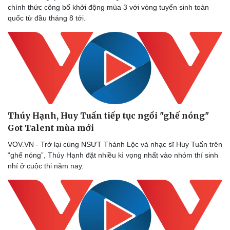
chính thức công bố khởi động mùa 3 với vòng tuyển sinh toàn
quốc từ đầu tháng 8 tới.
Doanh nghiệp
Công nghệ
Thông tin doanh nghiệp
Sành điệu
Doanh nghiệp 24h
Tin Công nghệ
Doanh nhân
Trải nghiệm
Vì cộng đồng
Chuyển đổi số
Thúy Hạnh, Huy Tuấn tiếp tục ngồi "ghế nóng"
Got Talent mùa mới
VOV.VN - Trở lại cùng NSƯT Thành Lộc và nhạc sĩ Huy Tuấn trên
“ghế nóng”, Thúy Hạnh đặt nhiều kì vọng nhất vào nhóm thí sinh
nhí ở cuộc thi năm nay.