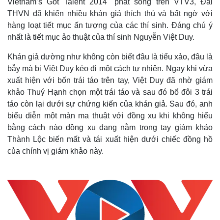
Vietnam’s Got Talent 2014" phát sóng trên VTV3, Đài
THVN đã khiến nhiều khán giả thích thú và bất ngờ với
hàng loạt tiết mục ấn tượng của các thí sinh.
Đáng chú ý
nhất là tiết mục ảo thuật của thí sinh Nguyễn Việt Duy.
Khán giả dường như không còn biết đâu là tiểu xảo, đâu là
bẫy mà bị Việt Duy kéo đi một cách tự nhiên. Ngay khi vừa
xuất hiện với bốn trái táo trên tay, Việt Duy đã nhờ giám
khảo Thuý Hạnh chọn một trái táo và sau đó bổ đôi 3 trái
táo còn lại dưới sự chứng kiến của khán giả. Sau đó, anh
biểu diễn một màn ma thuật với đồng xu khi không hiểu
bằng cách nào đồng xu đang nằm trong tay giám khảo
Thành Lộc biến mất và tái xuất hiện dưới chiếc đồng hồ
của chính vị giám khảo này.