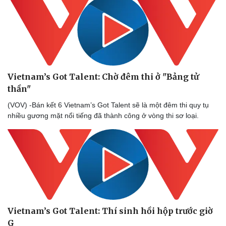
Thể thao
Ô tô - Xe máy
Bóng đá
Ô tô
Lịch thi đấu bóng đá
Xe máy
Thế giới thể thao
Tư vấn
eSports
Hậu trường
Vietnam’s Got Talent: Chờ đêm thi ở "Bảng tử
thần"
(VOV) -Bán kết 6 Vietnam’s Got Talent sẽ là một đêm thi quy tụ
nhiều gương mặt nổi tiếng đã thành công ở vòng thi sơ loại.
Vietnam’s Got Talent: Thí sinh hồi hộp trước giờ
G