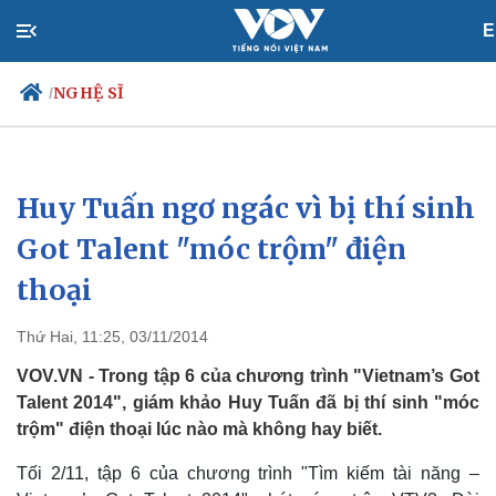
E
NGHỆ SĨ
/
Huy Tuấn ngơ ngác vì bị thí sinh
Chính trị
Xã hội
Đảng
Tin 24h
Got Talent "móc trộm" điện
Tổ chức nhân sự
Dự báo thời tiết
thoại
Quốc hội
Giáo dục
Nhận diện sự thật
Dấu ấn VOV
Việc làm
Thứ Hai, 11:25, 03/11/2014
Biển đảo
VOV.VN - Trong tập 6 của chương trình "Vietnam’s Got
Talent 2014", giám khảo Huy Tuấn đã bị thí sinh "móc
trộm" điện thoại lúc nào mà không hay biết.
Tối 2/11, tập 6 của chương trình "Tìm kiếm tài năng –