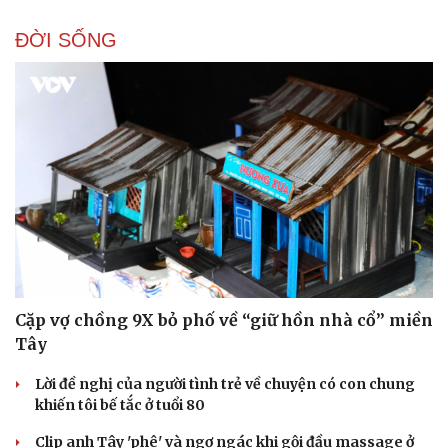
ĐỜI SỐNG
Sức khỏe
Đời sống
Dinh dưỡng - món ngon
Nhà đẹp
Cây thuốc
Blog
Sản phụ khoa
Tình yêu - Gia đình
Nhi khoa
Nam khoa
Làm đẹp - giảm cân
Phòng mạch online
Cặp vợ chồng 9X bỏ phố về “giữ hồn nhà cổ” miền
Ăn sạch sống khỏe
Tây
Lời đề nghị của người tình trẻ về chuyện có con chung
khiến tôi bế tắc ở tuổi 80
Clip anh Tây 'phê' và ngơ ngác khi gội đầu massage ở