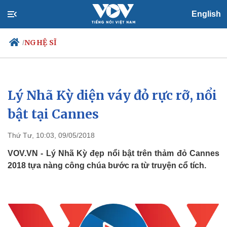
English
NGHỆ SĨ
/
Lý Nhã Kỳ diện váy đỏ rực rỡ, nổi
Chính trị
Xã hội
Đảng
Tin 24h
bật tại Cannes
Tổ chức nhân sự
Dự báo thời tiết
Quốc hội
Giáo dục
Thứ Tư, 10:03, 09/05/2018
Nhận diện sự thật
Dấu ấn VOV
Việc làm
VOV.VN - Lý Nhã Kỳ đẹp nổi bật trên thảm đỏ Cannes
Biển đảo
2018 tựa nàng công chúa bước ra từ truyện cổ tích.