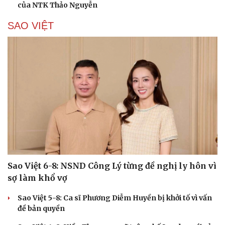
của NTK Thảo Nguyễn
SAO VIỆT
Cải chính
Sao Việt 6-8: NSND Công Lý từng đề nghị ly hôn vì
sợ làm khổ vợ
Sao Việt 5-8: Ca sĩ Phương Diễm Huyền bị khởi tố vì vấn
đề bản quyền