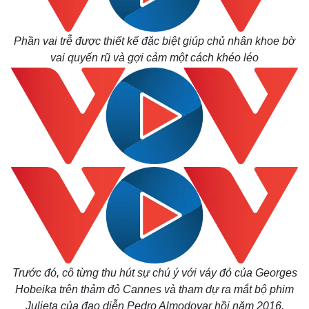
Phần vai trễ được thiết kế đặc biệt giúp chủ nhân khoe bờ
vai quyến rũ và gợi cảm một cách khéo léo
Kinh tế
Thị trường
Trước đó, cô từng thu hút sự chú ý với váy đỏ của Georges
Bất động sản
Giá vàng
Hobeika trên thảm đỏ Cannes và tham dự ra mắt bộ phim
Khởi nghiệp
Tiêu dùng
Julieta của đạo diễn Pedro Almodovar hồi năm 2016.