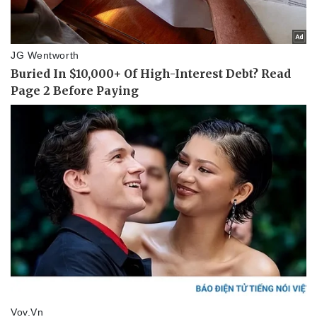
Sức khỏe
Đời sống
Dinh dưỡng - món ngon
Nhà đẹp
Cây thuốc
Blog
Sản phụ khoa
Tình yêu - Gia đình
Nhi khoa
Nam khoa
Làm đẹp - giảm cân
Phòng mạch online