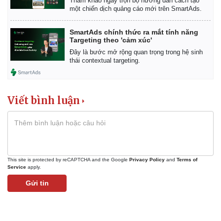
Tham khảo ngay trọn bộ hướng dẫn cách tạo
một chiến dịch quảng cáo mới trên SmartAds.
SmartAds chính thức ra mắt tính năng
Targeting theo 'cảm xúc'
Thể thao
Ô tô - Xe máy
Đây là bước mở rộng quan trọng trong hệ sinh
thái contextual targeting.
Bóng đá
Ô tô
Lịch thi đấu bóng đá
Xe máy
Thế giới thể thao
Tư vấn
eSports
Viết bình luận
Hậu trường
This site is protected by reCAPTCHA and the Google
Privacy Policy
and
Terms of
Service
apply.
Gửi tin