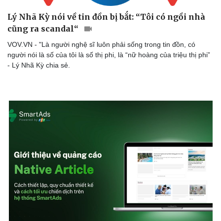
Sân khấu - Điện ảnh
Nghệ sĩ
Lý Nhã Kỳ nói về tin đồn bị bắt: “Tôi có ngồi nhà
Văn học
Thời trang
cũng ra scandal“
Âm nhạc
Sao Việt
Di sản
VOV.VN - "Là người nghệ sĩ luôn phải sống trong tin đồn, có
người nói là số của tôi là số thị phi, là “nữ hoàng của triệu thị phi”
- Lý Nhã Kỳ chia sẻ.