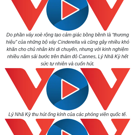
Do phần váy xoè rộng tạo cảm giác bồng bềnh là “thương
hiệu” của những bộ váy Cinderella và cũng gây nhiều khó
khăn cho chủ nhân khi di chuyển, nhưng với kinh nghiệm
nhiều năm sải bước trên thảm đỏ Cannes, Lý Nhã Kỳ hết
sức tự nhiên và cuốn hút.
Thế giới
Multimedia
Quan sát
Video
Cuộc sống đó đây
Ảnh
Hồ sơ
E-Magazine
Lý Nhã Kỳ thu hút ống kính của các phóng viên quốc tế.
Infographic