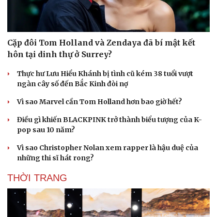
Du lịch
Podcast
Cặp đôi Tom Holland và Zendaya đã bí mật kết
Tư vấn
Câu chuyện thời sự
hôn tại dinh thự ở Surrey?
Săn Tour
Đọc truyện đêm khuya
check-in
Cửa sổ tình yêu
Thực hư Lưu Hiểu Khánh bị tình cũ kém 38 tuổi vượt
Kể chuyện cho bé
ngàn cây số đến Bắc Kinh đòi nợ
Hạt giống tâm hồn
Vì sao Marvel cần Tom Holland hơn bao giờ hết?
Điều gì khiến BLACKPINK trở thành biểu tượng của K-
pop sau 10 năm?
Vì sao Christopher Nolan xem rapper là hậu duệ của
những thi sĩ hát rong?
THỜI TRANG