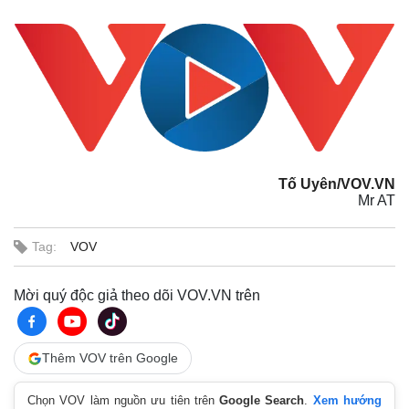
Pháp luật
Quân sự - Quốc phòng
Vụ án
Vũ khí
Tin nóng
Việt Nam
Tư vấn luật
Phân tích
Tố Uyên/VOV.VN
Mr AT
Tag:
VOV
Mời quý độc giả theo dõi VOV.VN trên
Thêm VOV trên Google
Chọn VOV làm nguồn ưu tiên trên
Google Search
.
Xem hướng