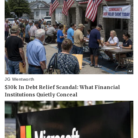
Doanh nghiệp
Công nghệ
Thông tin doanh nghiệp
Sành điệu
Doanh nghiệp 24h
Tin Công nghệ
Doanh nhân
Trải nghiệm
Vì cộng đồng
Chuyển đổi số