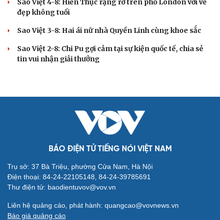
Sao Việt 4-8: Hiền Thục rạng rỡ trên phố London với vẻ
đẹp không tuổi
Sao Việt 3-8: Hai ái nữ nhà Quyền Linh cùng khoe sắc
Sao Việt 2-8: Chi Pu gợi cảm tại sự kiện quốc tế, chia sẻ
tin vui nhận giải thưởng
BÁO ĐIỆN TỬ TIẾNG NÓI VIỆT NAM
Trụ sở: 37 Bà Triệu, phường Cửa Nam, Hà Nội
Điện thoại: 84-24-22105148, 84-24-39785691
Thư điện tử: baodientuvov@vov.vn
Liên hệ quảng cáo, phát hành: quangcao@vovnews.vn
Báo giá quảng cáo