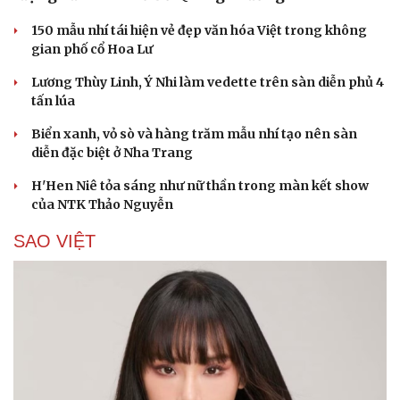
150 mẫu nhí tái hiện vẻ đẹp văn hóa Việt trong không
gian phố cổ Hoa Lư
Lương Thùy Linh, Ý Nhi làm vedette trên sàn diễn phủ 4
tấn lúa
Biển xanh, vỏ sò và hàng trăm mẫu nhí tạo nên sàn
diễn đặc biệt ở Nha Trang
H'Hen Niê tỏa sáng như nữ thần trong màn kết show
của NTK Thảo Nguyễn
SAO VIỆT