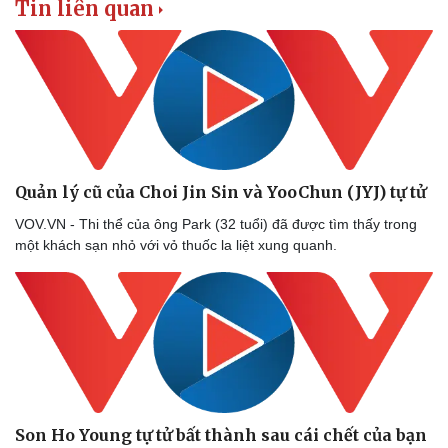
Tin liên quan
Doanh nghiệp
Công nghệ
Thông tin doanh nghiệp
Sành điệu
Quản lý cũ của Choi Jin Sin và YooChun (JYJ) tự tử
Doanh nghiệp 24h
Tin Công nghệ
Doanh nhân
Trải nghiệm
VOV.VN - Thi thể của ông Park (32 tuổi) đã được tìm thấy trong
Vì cộng đồng
Chuyển đổi số
một khách sạn nhỏ với vỏ thuốc la liệt xung quanh.
Son Ho Young tự tử bất thành sau cái chết của bạn