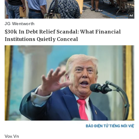
Thể thao
Ô tô - Xe máy
Bóng đá
Ô tô
Lịch thi đấu bóng đá
Xe máy
Thế giới thể thao
Tư vấn
eSports
Hậu trường