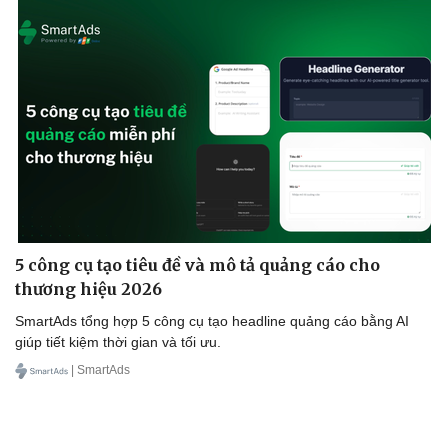
Du lịch
Podcast
Tư vấn
Câu chuyện thời sự
Săn Tour
Đọc truyện đêm khuya
check-in
Cửa sổ tình yêu
5 công cụ tạo tiêu đề và mô tả quảng cáo cho
Kể chuyện cho bé
thương hiệu 2026
Hạt giống tâm hồn
SmartAds tổng hợp 5 công cụ tạo headline quảng cáo bằng AI
giúp tiết kiệm thời gian và tối ưu.
| SmartAds