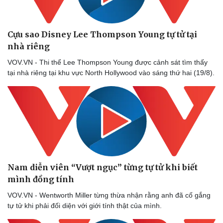
Cựu sao Disney Lee Thompson Young tự tử tại
nhà riêng
VOV.VN - Thi thể Lee Thompson Young được cảnh sát tìm thấy
Sức khỏe
Đời sống
tại nhà riêng tại khu vực North Hollywood vào sáng thứ hai (19/8).
Dinh dưỡng - món ngon
Nhà đẹp
Cây thuốc
Blog
Sản phụ khoa
Tình yêu - Gia đình
Nhi khoa
Nam khoa
Làm đẹp - giảm cân
Phòng mạch online
Ăn sạch sống khỏe
Nam diễn viên “Vượt ngục” từng tự tử khi biết
mình đồng tính
VOV.VN - Wentworth Miller từng thừa nhận rằng anh đã cố gắng
tự tử khi phải đối diện với giới tính thật của mình.