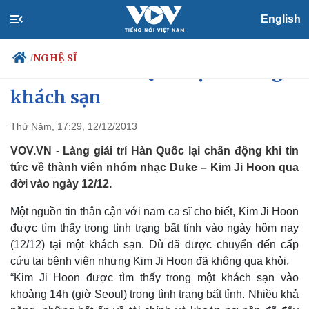
English
NGHỆ SĨ
/
Nam ca sĩ Hàn Quốc tự tử trong
khách sạn
Thứ Năm, 17:29, 12/12/2013
Chính trị
Xã hội
Đảng
Tin 24h
VOV.VN - Làng giải trí Hàn Quốc lại chấn động khi tin
Tổ chức nhân sự
Dự báo thời tiết
tức về thành viên nhóm nhạc Duke – Kim Ji Hoon qua
Quốc hội
Giáo dục
đời vào ngày 12/12.
Nhận diện sự thật
Dấu ấn VOV
Việc làm
Một nguồn tin thân cận với nam ca sĩ cho biết, Kim Ji Hoon
Biển đảo
được tìm thấy trong tình trạng bất tỉnh vào ngày hôm nay
(12/12) tại một khách sạn. Dù đã được chuyển đến cấp
cứu tại bệnh viện nhưng Kim Ji Hoon đã không qua khỏi.
“Kim Ji Hoon được tìm thấy trong một khách sạn vào
khoảng 14h (giờ Seoul) trong tình trạng bất tỉnh. Nhiều khả