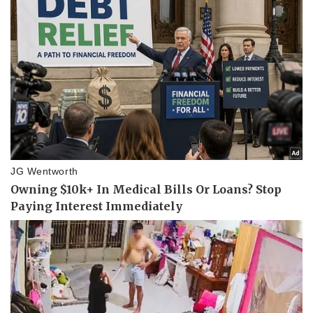
Pháp luật
Quân sự - Quốc phòng
Vụ án
Vũ khí
Tin nóng
Việt Nam
Tư vấn luật
Phân tích