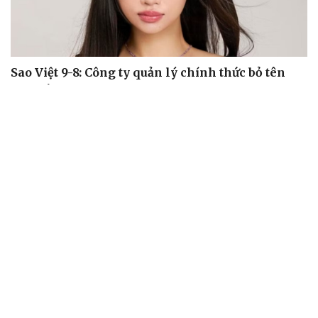
Sao Việt 9-8: Công ty quản lý chính thức bỏ tên
Miu Lê
Sao Việt 8-8: NSND Tự Long mua xế hộp mới tặng bà xã
Vicky Nhung đưa sáng tác Đông Thiên Đức ra khỏi vùng
an toàn ballad
Sao Việt 7-8: Tiểu Vy khiến fan xuýt xoa với bộ ảnh mới
Sao Việt 6-8: NSND Công Lý từng đề nghị ly hôn vì sợ
làm khổ vợ