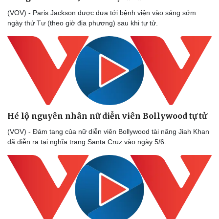
(VOV) - Paris Jackson được đưa tới bệnh viện vào sáng sớm
ngày thứ Tư (theo giờ địa phương) sau khi tự tử.
Văn hóa
Giải trí
Sân khấu - Điện ảnh
Nghệ sĩ
Hé lộ nguyên nhân nữ diễn viên Bollywood tự tử
Văn học
Thời trang
Âm nhạc
Sao Việt
(VOV) - Đám tang của nữ diễn viên Bollywood tài năng Jiah Khan
Di sản
đã diễn ra tại nghĩa trang Santa Cruz vào ngày 5/6.