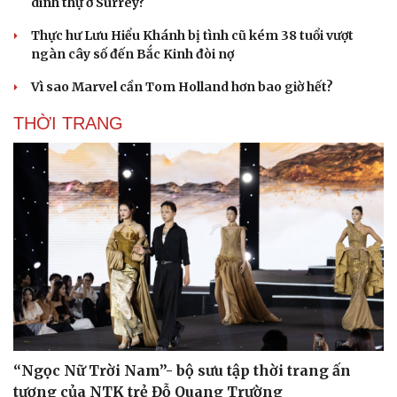
dinh thự ở Surrey?
Thực hư Lưu Hiểu Khánh bị tình cũ kém 38 tuổi vượt
ngàn cây số đến Bắc Kinh đòi nợ
Vì sao Marvel cần Tom Holland hơn bao giờ hết?
THỜI TRANG
Cải chính
“Ngọc Nữ Trời Nam”- bộ sưu tập thời trang ấn
tượng của NTK trẻ Đỗ Quang Trường