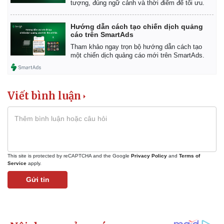
tượng, đúng ngữ cảnh và thời điểm để tối ưu.
Hướng dẫn cách tạo chiến dịch quảng
cáo trên SmartAds
Tham khảo ngay trọn bộ hướng dẫn cách tạo
một chiến dịch quảng cáo mới trên SmartAds.
Viết bình luận
Kinh tế
Thị trường
Bất động sản
Giá vàng
Khởi nghiệp
Tiêu dùng
Tỷ giá
Chứng khoán
Giá cà phê
This site is protected by reCAPTCHA and the Google
Privacy Policy
and
Terms of
Service
apply.
Gửi tin