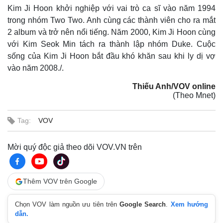
Kim Ji Hoon khởi nghiệp với vai trò ca sĩ vào năm 1994
trong nhóm Two Two. Anh cùng các thành viên cho ra mắt
2 album và trở nên nổi tiếng. Năm 2000, Kim Ji Hoon cùng
với Kim Seok Min tách ra thành lập nhóm Duke. Cuộc
sống của Kim Ji Hoon bắt đầu khó khăn sau khi ly dị vợ
vào năm 2008./.
Thiếu Anh/VOV online
(Theo Mnet)
Thế giới
Multimedia
Quan sát
Video
Tag:
VOV
Cuộc sống đó đây
Ảnh
Hồ sơ
E-Magazine
Mời quý độc giả theo dõi VOV.VN trên
Infographic
Thêm VOV trên Google
Chọn VOV làm nguồn ưu tiên trên
Google Search
.
Xem hướng
dẫn.