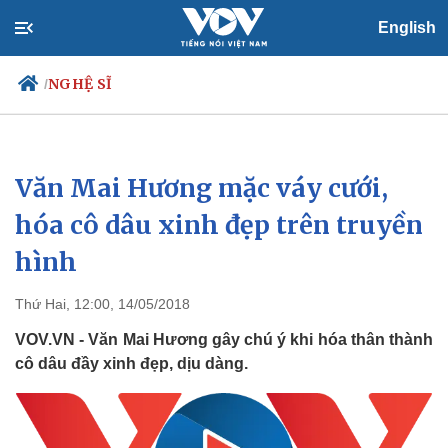
English
NGHỆ SĨ
/
Văn Mai Hương mặc váy cưới,
Chính trị
Xã hội
Đảng
Tin 24h
hóa cô dâu xinh đẹp trên truyền
Tổ chức nhân sự
Dự báo thời tiết
hình
Quốc hội
Giáo dục
Nhận diện sự thật
Dấu ấn VOV
Việc làm
Thứ Hai, 12:00, 14/05/2018
Biển đảo
VOV.VN - Văn Mai Hương gây chú ý khi hóa thân thành
cô dâu đầy xinh đẹp, dịu dàng.