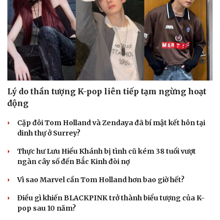
Lý do thần tượng K-pop liên tiếp tạm ngừng hoạt
động
Du lịch
Podcast
Cặp đôi Tom Holland và Zendaya đã bí mật kết hôn tại
Tư vấn
Câu chuyện thời sự
dinh thự ở Surrey?
Săn Tour
Đọc truyện đêm khuya
check-in
Cửa sổ tình yêu
Thực hư Lưu Hiểu Khánh bị tình cũ kém 38 tuổi vượt
Kể chuyện cho bé
ngàn cây số đến Bắc Kinh đòi nợ
Hạt giống tâm hồn
Vì sao Marvel cần Tom Holland hơn bao giờ hết?
Điều gì khiến BLACKPINK trở thành biểu tượng của K-
pop sau 10 năm?