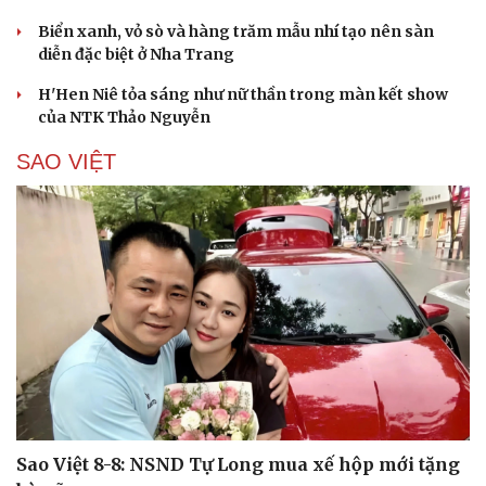
Biển xanh, vỏ sò và hàng trăm mẫu nhí tạo nên sàn
diễn đặc biệt ở Nha Trang
H'Hen Niê tỏa sáng như nữ thần trong màn kết show
của NTK Thảo Nguyễn
SAO VIỆT
Cải chính
Sao Việt 8-8: NSND Tự Long mua xế hộp mới tặng