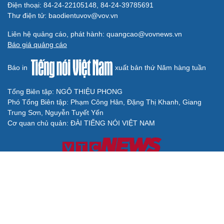
Điện thoại: 84-24-22105148, 84-24-39785691
Thư điện tử: baodientuvov@vov.vn
Liên hệ quảng cáo, phát hành: quangcao@vovnews.vn
Báo giá quảng cáo
Báo in
xuất bản thứ Năm hàng tuần
Tổng Biên tập: NGÔ THIỆU PHONG
Phó Tổng Biên tập: Phạm Công Hân, Đặng Thị Khanh, Giang
Trung Sơn, Nguyễn Tuyết Yến
Cơ quan chủ quản: ĐÀI TIẾNG NÓI VIỆT NAM
Không được sao chép lại bất kỳ thông tin nào từ website này khi
chưa có sự đồng ý bằng văn bản của Báo Điện tử Tiếng nói Việt