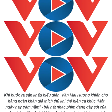
Kinh tế
Thị trường
Bất động sản
Giá vàng
Khởi nghiệp
Tiêu dùng
Khi bước ra sân khấu biểu diễn, Văn Mai Hương khiến cho
Tỷ giá
hàng ngàn khán giả thích thú khi thể hiện ca khúc “Một
Chứng khoán
ngày hay trăm năm” - bài hát nhạc phim đang gây sốt của
Giá cà phê