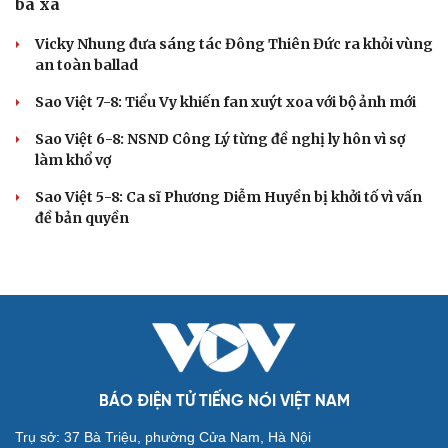
bà xã
Vicky Nhung đưa sáng tác Đông Thiên Đức ra khỏi vùng
an toàn ballad
Sao Việt 7-8: Tiểu Vy khiến fan xuýt xoa với bộ ảnh mới
Sao Việt 6-8: NSND Công Lý từng đề nghị ly hôn vì sợ
làm khổ vợ
Sao Việt 5-8: Ca sĩ Phương Diễm Huyền bị khởi tố vì vấn
đề bản quyền
BÁO ĐIỆN TỬ TIẾNG NÓI VIỆT NAM
Trụ sở: 37 Bà Triệu, phường Cửa Nam, Hà Nội