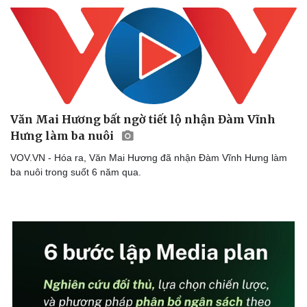
Văn Mai Hương bất ngờ tiết lộ nhận Đàm Vĩnh
Văn hóa
Giải trí
Hưng làm ba nuôi
Sân khấu - Điện ảnh
Nghệ sĩ
VOV.VN - Hóa ra, Văn Mai Hương đã nhận Đàm Vĩnh Hưng làm
Văn học
Thời trang
ba nuôi trong suốt 6 năm qua.
Âm nhạc
Sao Việt
Di sản