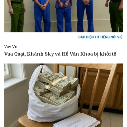
Sức khỏe
Đời sống
Dinh dưỡng - món ngon
Nhà đẹp
Cây thuốc
Blog
Sản phụ khoa
Tình yêu - Gia đình
Nhi khoa
Nam khoa
Làm đẹp - giảm cân
Phòng mạch online
Ăn sạch sống khỏe