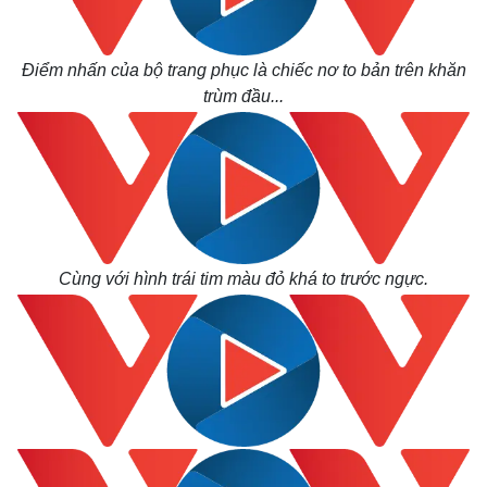
Điểm nhấn của bộ trang phục là chiếc nơ to bản trên khăn
trùm đầu...
Cùng với hình trái tim màu đỏ khá to trước ngực.
Thế giới
Multimedia
Quan sát
Video
Cuộc sống đó đây
Ảnh
Hồ sơ
E-Magazine
Infographic