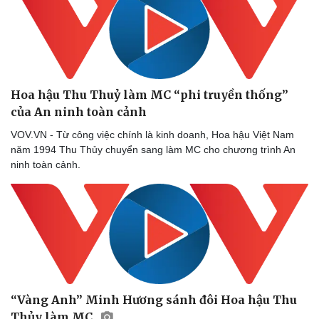
Hoa hậu Thu Thuỷ làm MC “phi truyền thống”
của An ninh toàn cảnh
VOV.VN - Từ công việc chính là kinh doanh, Hoa hậu Việt Nam
năm 1994 Thu Thủy chuyển sang làm MC cho chương trình An
ninh toàn cảnh.
Văn hóa
Giải trí
Sân khấu - Điện ảnh
Nghệ sĩ
Văn học
Thời trang
Âm nhạc
Sao Việt
Di sản
“Vàng Anh” Minh Hương sánh đôi Hoa hậu Thu
Thủy làm MC