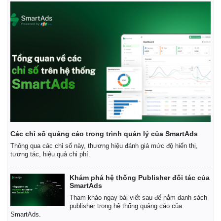
Pháp luật
Quân sự - Quốc phòng
Vụ án
Vũ khí
Tin nóng
Việt Nam
Tư vấn luật
Phân tích
Các chỉ số quảng cáo trong trình quản lý của SmartAds
Thông qua các chỉ số này, thương hiệu đánh giá mức độ hiển thị,
tương tác, hiệu quả chi phí.
Khám phá hệ thống Publisher đối tác của
SmartAds
Tham khảo ngay bài viết sau để nắm danh sách
publisher trong hệ thống quảng cáo của
SmartAds.