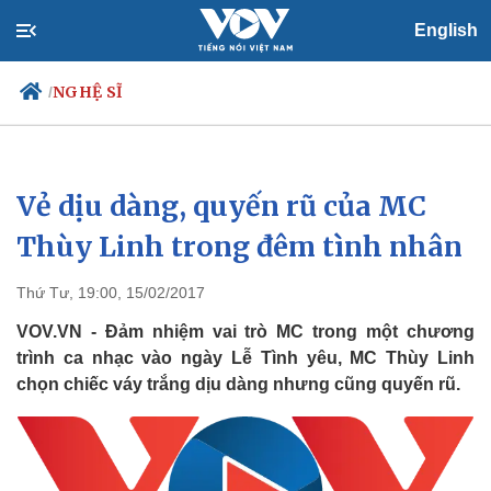
English
NGHỆ SĨ
/
Vẻ dịu dàng, quyến rũ của MC
Chính trị
Xã hội
Đảng
Tin 24h
Thùy Linh trong đêm tình nhân
Tổ chức nhân sự
Dự báo thời tiết
Quốc hội
Giáo dục
Thứ Tư, 19:00, 15/02/2017
Nhận diện sự thật
Dấu ấn VOV
Việc làm
VOV.VN - Đảm nhiệm vai trò MC trong một chương
Biển đảo
trình ca nhạc vào ngày Lễ Tình yêu, MC Thùy Linh
chọn chiếc váy trắng dịu dàng nhưng cũng quyến rũ.