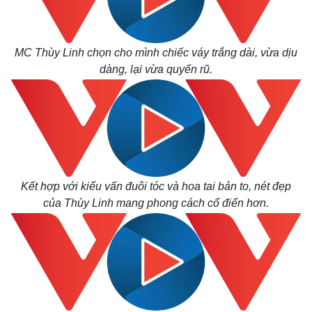
MC Thùy Linh chọn cho mình chiếc váy trắng dài, vừa dịu
dàng, lại vừa quyến rũ.
Kết hợp với kiểu vấn đuôi tóc và hoa tai bản to, nét đẹp
của Thùy Linh mang phong cách cổ điển hơn.
Thế giới
Multimedia
Quan sát
Video
Cuộc sống đó đây
Ảnh
Hồ sơ
E-Magazine
Infographic