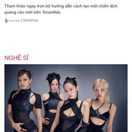
Tham khảo ngay trọn bộ hướng dẫn cách tạo một chiến dịch
quảng cáo mới trên SmartAds.
| SmartAds
NGHỆ SĨ
Du lịch
Podcast
Tư vấn
Câu chuyện thời sự
Săn Tour
Đọc truyện đêm khuya