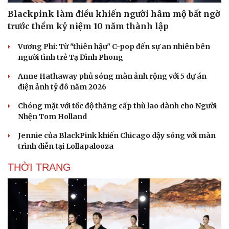
check-in
Cửa sổ tình yêu
Blackpink làm điều khiến người hâm mộ bất ngờ
Kể chuyện cho bé
trước thềm kỷ niệm 10 năm thành lập
Hạt giống tâm hồn
Vương Phi: Từ "thiên hậu" C-pop đến sự an nhiên bên
người tình trẻ Tạ Đình Phong
Anne Hathaway phủ sóng màn ảnh rộng với 5 dự án
điện ảnh tỷ đô năm 2026
Chóng mặt với tốc độ thăng cấp thù lao dành cho Người
Nhện Tom Holland
Jennie của BlackPink khiến Chicago dậy sóng với màn
trình diễn tại Lollapalooza
THỜI TRANG