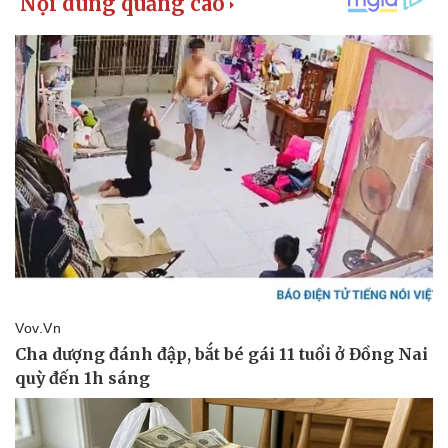
Thể thao
Ô tô - Xe máy
Bóng đá
Ô tô
Lịch thi đấu bóng đá
Xe máy
Thế giới thể thao
Tư vấn
eSports
Hậu trường