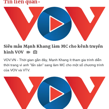
Tin liên quan
Sức khỏe
Đời sống
Dinh dưỡng - món ngon
Nhà đẹp
Cây thuốc
Blog
Sản phụ khoa
Tình yêu - Gia đình
Nhi khoa
Nam khoa
Siêu mẫu Mạnh Khang làm MC cho kênh truyền
Làm đẹp - giảm cân
hình VOV
Phòng mạch online
Ăn sạch sống khỏe
VOV.VN - Thời gian gần đây, Mạnh Khang ít tham gia trình diễn
thời trang vì anh "lấn sân" sang làm MC cho một số chương trình
của VOV và VTV.