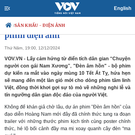
English
"Chuyện người con gái Nam
Xương" truyền cảm hứng thành
SÂN KHẤU - ĐIỆN ẢNH
/
phim điện ảnh
Thứ Năm, 19:00, 12/12/2024
Chính trị
Xã hội
VOV.VN - Lấy cảm hứng từ điển tích dân gian “Chuyện
Đảng
Tin 24h
người con gái Nam Xương”, "Đèn âm hồn" - bộ phim
Tổ chức nhân sự
Dự báo thời tiết
dự kiến ra mắt vào ngày mùng 10 Tết Ất Tỵ, hứa hẹn
Quốc hội
Giáo dục
sẽ mang đến một làn gió mới cho dòng phim tâm linh
Nhận diện sự thật
Dấu ấn VOV
Việt, đồng thời khơi gợi sự tò mò về những nghi lễ và
Việc làm
tín ngưỡng dân gian độc đáo của người Việt.
Biển đảo
Không để khán giả chờ lâu, dự án phim "Đèn âm hồn" của
đạo diễn Hoàng Nam mới đây đã chính thức tung ra đoạn
trailer với những thước phim kịch tính cùng poster chính
thức, hé lộ bối cảnh đầy ma mị xoay quanh cây đèn “ma