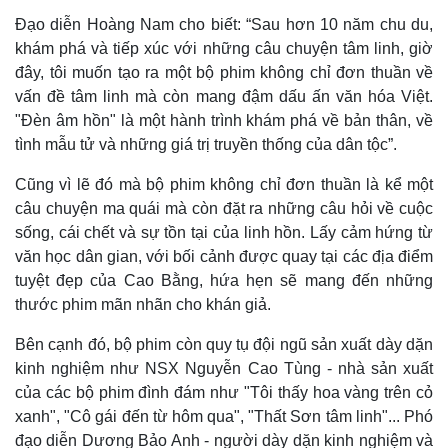
Đạo diễn Hoàng Nam cho biết: “Sau hơn 10 năm chu du,
khám phá và tiếp xúc với những câu chuyện tâm linh, giờ
đây, tôi muốn tạo ra một bộ phim không chỉ đơn thuần về
vấn đề tâm linh mà còn mang đậm dấu ấn văn hóa Việt.
"Đèn âm hồn" là một hành trình khám phá về bản thân, về
tình mẫu tử và những giá trị truyền thống của dân tộc”.
Cũng vì lẽ đó mà bộ phim không chỉ đơn thuần là kể một
câu chuyện ma quái mà còn đặt ra những câu hỏi về cuộc
Kinh tế
Thị trường
sống, cái chết và sự tồn tại của linh hồn. Lấy cảm hứng từ
Bất động sản
Giá vàng
văn học dân gian, với bối cảnh được quay tại các địa điểm
Khởi nghiệp
Tiêu dùng
tuyệt đẹp của Cao Bằng, hứa hẹn sẽ mang đến những
Tỷ giá
Chứng khoán
thước phim mãn nhãn cho khán giả.
Giá cà phê
Bên cạnh đó, bộ phim còn quy tụ đội ngũ sản xuất dày dặn
kinh nghiệm như NSX Nguyễn Cao Tùng - nhà sản xuất
của các bộ phim đình đám như "Tôi thấy hoa vàng trên cỏ
xanh", "Cô gái đến từ hôm qua", "Thất Sơn tâm linh"... Phó
đạo diễn Dương Bảo Anh - người dày dặn kinh nghiệm và