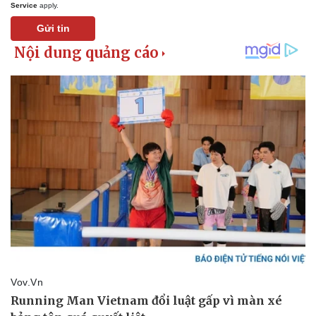
Service
apply.
Gửi tin
Thể thao
Ô tô - Xe máy
Bóng đá
Ô tô
Lịch thi đấu bóng đá
Xe máy
Thế giới thể thao
Tư vấn
eSports
Hậu trường