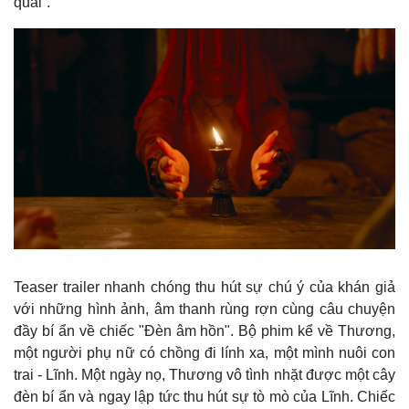
quái”.
Teaser trailer nhanh chóng thu hút sự chú ý của khán giả
với những hình ảnh, âm thanh rùng rợn cùng câu chuyện
đầy bí ẩn về chiếc "Đèn âm hồn". Bộ phim kể về Thương,
một người phụ nữ có chồng đi lính xa, một mình nuôi con
trai - Lĩnh. Một ngày nọ, Thương vô tình nhặt được một cây
đèn bí ẩn và ngay lập tức thu hút sự tò mò của Lĩnh. Chiếc
Thế giới
Multimedia