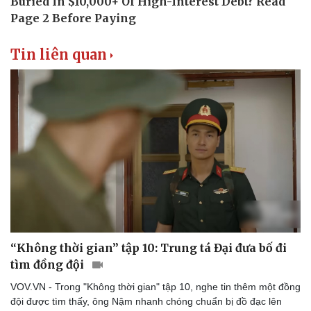
Văn hóa
Giải trí
Sân khấu - Điện ảnh
Nghệ sĩ
Tin liên quan
Văn học
Thời trang
Âm nhạc
Sao Việt
Di sản
“Không thời gian” tập 10: Trung tá Đại đưa bố đi
tìm đồng đội
VOV.VN - Trong "Không thời gian" tập 10, nghe tin thêm một đồng
đội được tìm thấy, ông Nậm nhanh chóng chuẩn bị đồ đạc lên