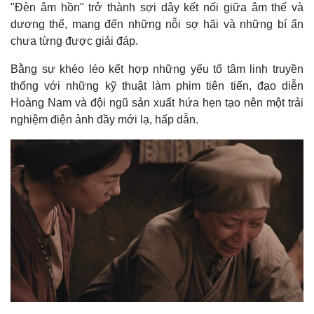
"Đèn âm hồn" trở thành sợi dây kết nối giữa âm thế và
Quan sát
Video
dương thế, mang đến những nỗi sợ hãi và những bí ẩn
Cuộc sống đó đây
Ảnh
chưa từng được giải đáp.
Hồ sơ
E-Magazine
Infographic
Bằng sự khéo léo kết hợp những yếu tố tâm linh truyền
thống với những kỹ thuật làm phim tiên tiến, đạo diễn
Hoàng Nam và đội ngũ sản xuất hứa hẹn tạo nên một trải
nghiệm điện ảnh đầy mới lạ, hấp dẫn.