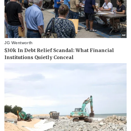
Sức khỏe
Đời sống
Dinh dưỡng - món ngon
Nhà đẹp
Cây thuốc
Blog
Sản phụ khoa
Tình yêu - Gia đình
Nhi khoa
Nam khoa
Làm đẹp - giảm cân
Phòng mạch online
Ăn sạch sống khỏe