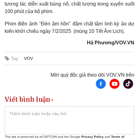
tương tác diễn xuất bùng nổ, chất lượng trong xuyên suốt
Vụ án
Vũ khí
100 phút của bộ phim.
Tin nóng
Việt Nam
Tư vấn luật
Phân tích
Phim điện ảnh "Đèn âm hồn" đậm chất tâm linh kỳ ảo dự
kiến khởi chiếu ngày 7/2/2025 (mùng 10 Tết Âm Lịch).
Hà Phương/VOV.VN
Tag:
VOV
Mời quý độc giả theo dõi VOV.VN trên
Viết bình luận
This site is protected by reCAPTCHA and the Google
Privacy Policy
and
Terms of