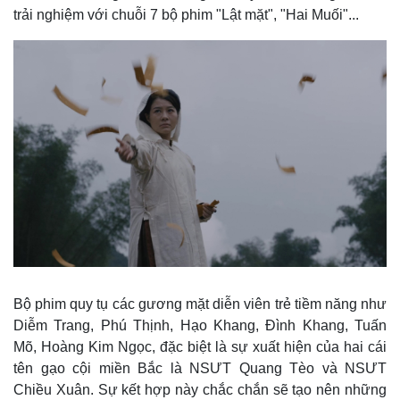
trải nghiệm với chuỗi 7 bộ phim "Lật mặt", "Hai Muối"...
Bộ phim quy tụ các gương mặt diễn viên trẻ tiềm năng như
Diễm Trang, Phú Thịnh, Hạo Khang, Đình Khang, Tuấn
Mõ, Hoàng Kim Ngọc, đặc biệt là sự xuất hiện của hai cái
tên gạo cội miền Bắc là NSƯT Quang Tèo và NSƯT
Chiều Xuân. Sự kết hợp này chắc chắn sẽ tạo nên những
Pháp luật
Quân sự - Quốc phòng