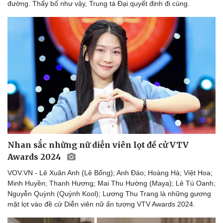
đường. Thấy bố như vậy, Trung tá Đại quyết định đi cùng.
Du lịch
Podcast
Tư vấn
Câu chuyện thời sự
Nhan sắc những nữ diễn viên lọt đề cử VTV
Săn Tour
Đọc truyện đêm khuya
Awards 2024
check-in
Cửa sổ tình yêu
VOV.VN - Lê Xuân Anh (Lê Bống); Anh Đào; Hoàng Hà; Việt Hoa;
Kể chuyện cho bé
Minh Huyền; Thanh Hương; Mai Thu Hường (Maya); Lê Tú Oanh;
Hạt giống tâm hồn
Nguyễn Quỳnh (Quỳnh Kool); Lương Thu Trang là những gương
mặt lọt vào đề cử Diễn viên nữ ấn tượng VTV Awards 2024.