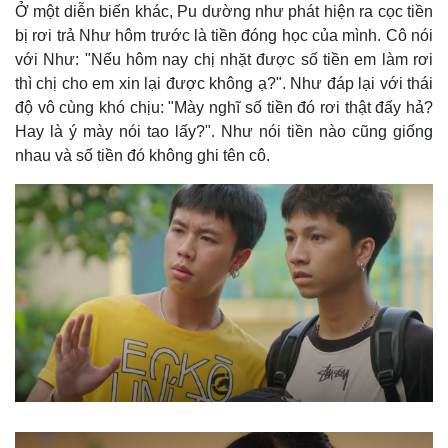
Ở một diễn biến khác, Pu dường như phát hiện ra cọc tiền
bị rơi trả Như hôm trước là tiền đóng học của mình. Cô nói
với Như: "Nếu hôm nay chị nhặt được số tiền em làm rơi
thì chị cho em xin lại được không ạ?". Như đáp lại với thái
độ vô cùng khó chịu: "Mày nghĩ số tiền đó rơi thật đấy hả?
Hay là ý mày nói tao lấy?". Như nói tiền nào cũng giống
nhau và số tiền đó không ghi tên cô.
Thế giới
Multimedia
Quan sát
Video
Cuộc sống đó đây
Ảnh