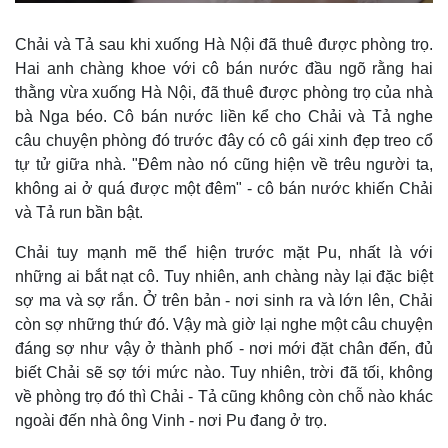
Chải và Tả sau khi xuống Hà Nội đã thuê được phòng trọ.
Hai anh chàng khoe với cô bán nước đầu ngõ rằng hai
thằng vừa xuống Hà Nội, đã thuê được phòng trọ của nhà
Kinh tế
Thị trường
bà Nga béo. Cô bán nước liền kể cho Chải và Tả nghe
Bất động sản
Giá vàng
câu chuyện phòng đó trước đây có cô gái xinh đẹp treo cổ
Khởi nghiệp
Tiêu dùng
tự tử giữa nhà. "Đêm nào nó cũng hiện về trêu người ta,
Tỷ giá
không ai ở quá được một đêm" - cô bán nước khiến Chải
Chứng khoán
và Tả run bần bật.
Giá cà phê
Chải tuy mạnh mẽ thể hiện trước mặt Pu, nhất là với
những ai bắt nạt cô. Tuy nhiên, anh chàng này lại đặc biệt
sợ ma và sợ rắn. Ở trên bản - nơi sinh ra và lớn lên, Chải
còn sợ những thứ đó. Vậy mà giờ lại nghe một câu chuyện
đáng sợ như vậy ở thành phố - nơi mới đặt chân đến, đủ
biết Chải sẽ sợ tới mức nào. Tuy nhiên, trời đã tối, không
về phòng trọ đó thì Chải - Tả cũng không còn chỗ nào khác
ngoài đến nhà ông Vinh - nơi Pu đang ở trọ.