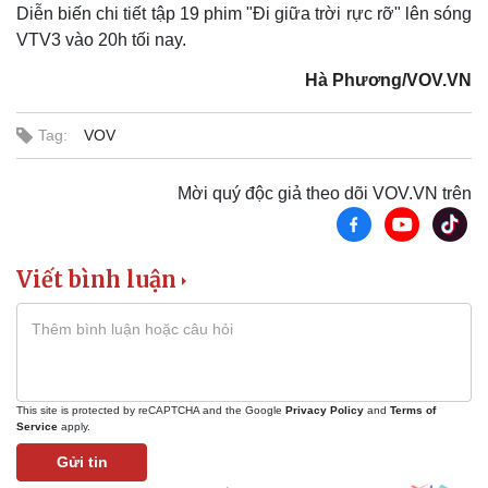
Diễn biến chi tiết tập 19 phim "Đi giữa trời rực rỡ" lên sóng
VTV3 vào 20h tối nay.
Hà Phương/VOV.VN
Tag:
VOV
Mời quý độc giả theo dõi VOV.VN trên
Viết bình luận
Pháp luật
Quân sự - Quốc phòng
Vụ án
Vũ khí
Tin nóng
Việt Nam
Tư vấn luật
Phân tích
This site is protected by reCAPTCHA and the Google
Privacy Policy
and
Terms of
Service
apply.
Gửi tin