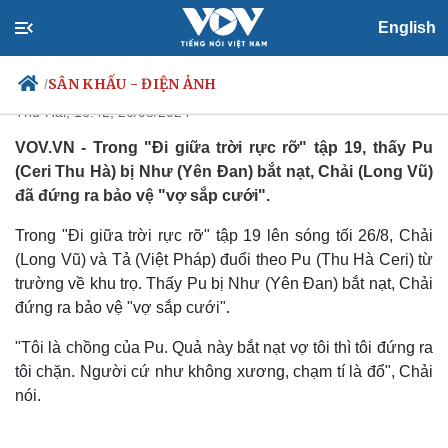
"Đi giữa trời rực rỡ" tập 19: Chải
English
"xử lý" Như vì bắt nạt Pu
SÂN KHẤU - ĐIỆN ẢNH
/
Thứ Hai, 16:42, 26/08/2024
VOV.VN - Trong "Đi giữa trời rực rỡ" tập 19, thấy Pu
(Ceri Thu Hà) bị Như (Yên Đan) bắt nạt, Chải (Long Vũ)
Chính trị
Xã hội
đã đứng ra bảo vệ "vợ sắp cưới".
Đảng
Tin 24h
Trong "Đi giữa trời rực rỡ" tập 19 lên sóng tối 26/8, Chải
Tổ chức nhân sự
Dự báo thời tiết
Quốc hội
Giáo dục
(Long Vũ) và Tả (Việt Pháp) đuổi theo Pu (Thu Hà Ceri) từ
Nhận diện sự thật
Dấu ấn VOV
trường về khu trọ. Thấy Pu bị Như (Yên Đan) bắt nạt, Chải
Việc làm
đứng ra bảo vệ "vợ sắp cưới".
Biển đảo
"Tôi là chồng của Pu. Quả này bắt nạt vợ tôi thì tôi đứng ra
tôi chặn. Người cứ như không xương, chạm tí là đổ", Chải
nói.