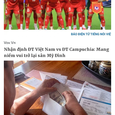
Doanh nghiệp
Công nghệ
Thông tin doanh nghiệp
Sành điệu
Doanh nghiệp 24h
Tin Công nghệ
Doanh nhân
Trải nghiệm
Vì cộng đồng
Chuyển đổi số