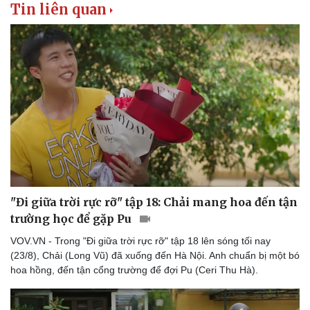
Tin liên quan
Văn hóa
Giải trí
Sân khấu - Điện ảnh
Nghệ sĩ
Văn học
Thời trang
Âm nhạc
Sao Việt
Di sản
"Đi giữa trời rực rỡ" tập 18: Chải mang hoa đến tận
trường học để gặp Pu
VOV.VN - Trong "Đi giữa trời rực rỡ" tập 18 lên sóng tối nay
(23/8), Chải (Long Vũ) đã xuống đến Hà Nội. Anh chuẩn bị một bó
hoa hồng, đến tận cổng trường để đợi Pu (Ceri Thu Hà).