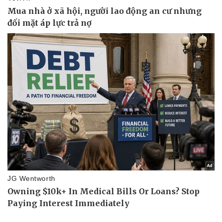
Làm đẹp - giảm cân
Phòng mạch online
Ăn sạch sống khỏe