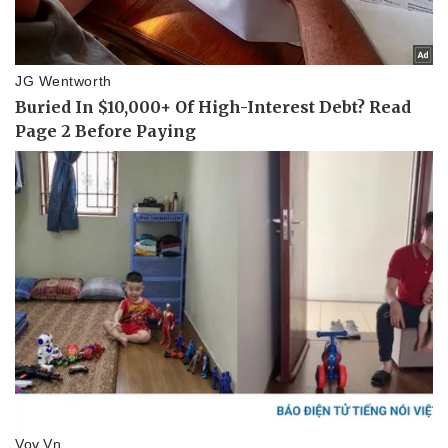
Sức khỏe
Đời sống
Dinh dưỡng - món ngon
Nhà đẹp
Cây thuốc
Blog
Sản phụ khoa
Tình yêu - Gia đình
Nhi khoa
Nam khoa