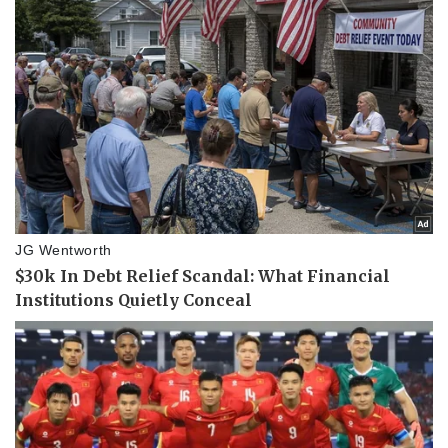
Bóng đá
Ô tô
Lịch thi đấu bóng đá
Xe máy
Thế giới thể thao
Tư vấn
eSports
Hậu trường