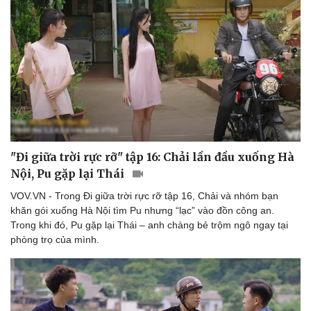
"Đi giữa trời rực rỡ" tập 16: Chải lần đầu xuống Hà
Nội, Pu gặp lại Thái
VOV.VN - Trong Đi giữa trời rực rỡ tập 16, Chải và nhóm bạn
Du lịch
Podcast
khăn gói xuống Hà Nội tìm Pu nhưng “lạc” vào đồn công an.
Trong khi đó, Pu gặp lại Thái – anh chàng bẻ trộm ngô ngay tại
Tư vấn
Câu chuyện thời sự
phòng trọ của mình.
Săn Tour
Đọc truyện đêm khuya
check-in
Cửa sổ tình yêu
Kể chuyện cho bé
Hạt giống tâm hồn