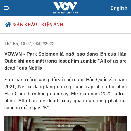
Park Solomon - Trai đẹp gây sốt
English
trong loạt phim thây ma "All of
SÂN KHẤU - ĐIỆN ẢNH
/
us are dead" của Netflix
Thứ Ba, 16:07, 08/02/2022
VOV.VN - Park Solomon là ngôi sao đang lên của Hàn
Chính trị
Xã hội
Quốc khi góp mặt trong loạt phim zombie "All of us are
Đảng
Tin 24h
dead" của Netflix
Tổ chức nhân sự
Dự báo thời tiết
Quốc hội
Giáo dục
Sau thành công vang dội với nội dung Hàn Quốc vào năm
Nhận diện sự thật
Dấu ấn VOV
2021, Netflix đang tăng cường cung cấp nhiều bộ phim
Việc làm
Hàn Quốc hơn trong năm nay. Mở màn năm 2022 là loạt
Biển đảo
phim "All of us are dead" xoay quanh vụ bùng phát xác
sống ra mắt ngày 28/1.