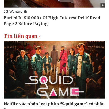
Tin liên quan
Du lịch
Podcast
Tư vấn
Câu chuyện thời sự
Săn Tour
Đọc truyện đêm khuya
check-in
Cửa sổ tình yêu
Kể chuyện cho bé
Hạt giống tâm hồn
Netflix xác nhận loạt phim "Squid game" có phần