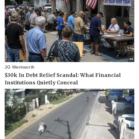
Văn hóa
Giải trí
Sân khấu - Điện ảnh
Nghệ sĩ
Văn học
Thời trang
Âm nhạc
Sao Việt
Di sản