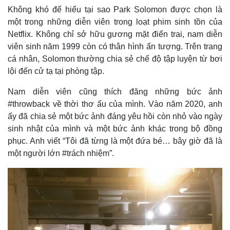
Không khó để hiểu tại sao Park Solomon được chọn là
một trong những diễn viên trong loạt phim sinh tồn của
Netflix. Không chỉ sở hữu gương mặt điển trai, nam diễn
viên sinh năm 1999 còn có thân hình ấn tượng. Trên trang
cá nhân, Solomon thường chia sẻ chế độ tập luyện từ bơi
lội đến cử tạ tại phòng tập.
Nam diễn viên cũng thích đăng những bức ảnh
#throwback về thời thơ ấu của mình. Vào năm 2020, anh
ấy đã chia sẻ một bức ảnh đáng yêu hồi còn nhỏ vào ngày
sinh nhật của mình và một bức ảnh khác trong bộ đồng
phục. Anh viết “Tôi đã từng là một đứa bé… bây giờ đã là
một người lớn #trách nhiệm”.
Pháp luật
Quân sự - Quốc phòng
Vụ án
Vũ khí
Tin nóng
Việt Nam
Tư vấn luật
Phân tích