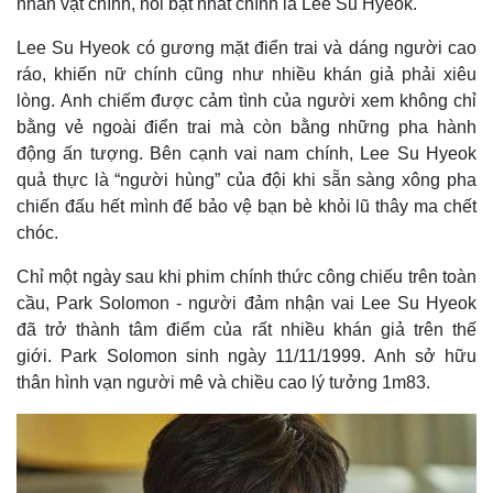
nhân vật chính, nổi bật nhất chính là Lee Su Hyeok.
Lee Su Hyeok có gương mặt điển trai và dáng người cao
ráo, khiến nữ chính cũng như nhiều khán giả phải xiêu
lòng. Anh chiếm được cảm tình của người xem không chỉ
bằng vẻ ngoài điển trai mà còn bằng những pha hành
động ấn tượng. Bên cạnh vai nam chính, Lee Su Hyeok
quả thực là “người hùng” của đội khi sẵn sàng xông pha
chiến đấu hết mình để bảo vệ bạn bè khỏi lũ thây ma chết
chóc.
Chỉ một ngày sau khi phim chính thức công chiếu trên toàn
Thế giới
Multimedia
cầu, Park Solomon - người đảm nhận vai Lee Su Hyeok
đã trở thành tâm điểm của rất nhiều khán giả trên thế
Quan sát
Video
Cuộc sống đó đây
Ảnh
giới. Park Solomon sinh ngày 11/11/1999. Anh sở hữu
Hồ sơ
E-Magazine
thân hình vạn người mê và chiều cao lý tưởng 1m83.
Infographic