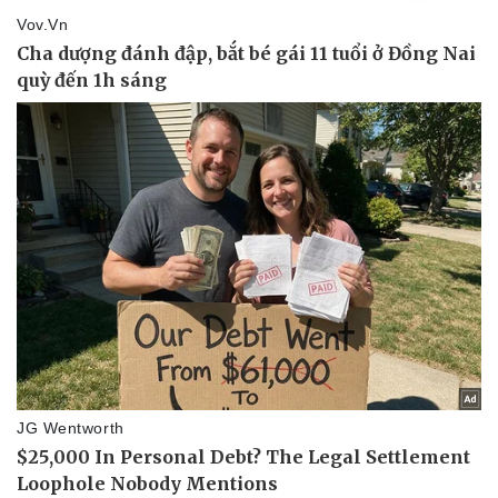
Sức khỏe
Đời sống
Dinh dưỡng - món ngon
Nhà đẹp
Cây thuốc
Blog
Sản phụ khoa
Tình yêu - Gia đình
Nhi khoa
Nam khoa
Làm đẹp - giảm cân
Phòng mạch online
Ăn sạch sống khỏe