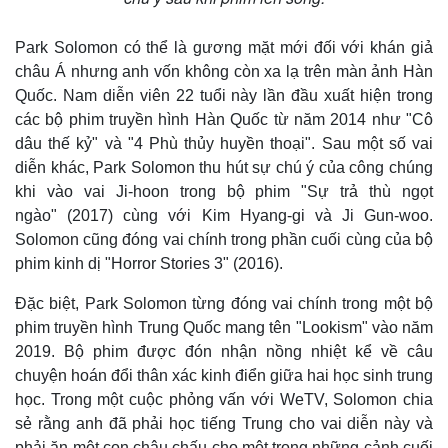
Park Solomon có thể là gương mặt mới đối với khán giả
châu Á nhưng anh vốn không còn xa lạ trên màn ảnh Hàn
Quốc. Nam diễn viên 22 tuổi này lần đầu xuất hiện trong
các bộ phim truyền hình Hàn Quốc từ năm 2014 như "Cô
dâu thế kỷ" và "4 Phù thủy huyền thoại". Sau một số vai
diễn khác, Park Solomon thu hút sự chú ý của công chúng
khi vào vai Ji-hoon trong bộ phim "Sự trả thù ngọt
ngào" (2017) cùng với Kim Hyang-gi và Ji Gun-woo.
Solomon cũng đóng vai chính trong phần cuối cùng của bộ
phim kinh dị "Horror Stories 3" (2016).
Đặc biệt, Park Solomon từng đóng vai chính trong một bộ
Kinh tế
Thị trường
phim truyền hình Trung Quốc mang tên "Lookism" vào năm
Bất động sản
Giá vàng
2019. Bộ phim được đón nhận nồng nhiệt kể về câu
Khởi nghiệp
Tiêu dùng
chuyện hoán đổi thân xác kinh điển giữa hai học sinh trung
Tỷ giá
học. Trong một cuộc phỏng vấn với WeTV, Solomon chia
Chứng khoán
sẻ rằng anh đã phải học tiếng Trung cho vai diễn này và
Giá cà phê
phải ăn một con châu chấu cho một trong những cảnh cuối