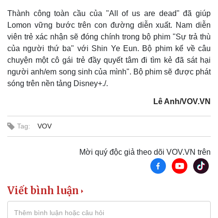
Doanh nghiệp
Công nghệ
Thành công toàn cầu của "All of us are dead" đã giúp
Thông tin doanh nghiệp
Sành điệu
Lomon vững bước trên con đường diễn xuất. Nam diễn
Doanh nghiệp 24h
Tin Công nghệ
viên trẻ xác nhận sẽ đóng chính trong bộ phim "Sự trả thù
Doanh nhân
Trải nghiệm
của người thứ ba" với Shin Ye Eun. Bộ phim kể về câu
Vì cộng đồng
Chuyển đổi số
chuyện một cô gái trẻ đầy quyết tâm đi tìm kẻ đã sát hại
người anh/em song sinh của mình". Bộ phim sẽ được phát
sóng trên nền tảng Disney+./.
Lê Anh/VOV.VN
Tag:
VOV
Mời quý độc giả theo dõi VOV.VN trên
Viết bình luận