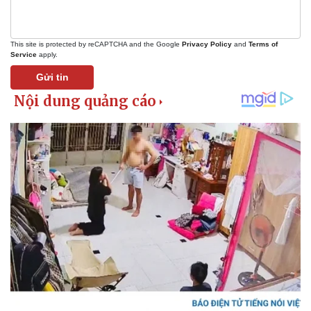
This site is protected by reCAPTCHA and the Google
Privacy Policy
and
Terms of
Service
apply.
Gửi tin