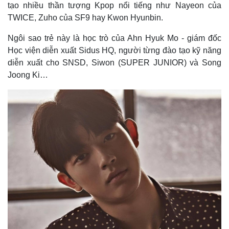
tạo nhiều thần tượng Kpop nổi tiếng như Nayeon của
TWICE, Zuho của SF9 hay Kwon Hyunbin.
Ngôi sao trẻ này là học trò của Ahn Hyuk Mo - giám đốc
Học viện diễn xuất Sidus HQ, người từng đào tạo kỹ năng
diễn xuất cho SNSD, Siwon (SUPER JUNIOR) và Song
Joong Ki…
Thể thao
Ô tô - Xe máy
Bóng đá
Ô tô
Lịch thi đấu bóng đá
Xe máy