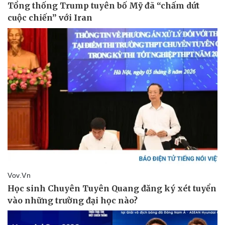
Thể thao
Ô tô - Xe máy
Bóng đá
Ô tô
Lịch thi đấu bóng đá
Xe máy
Thế giới thể thao
Tư vấn
eSports
Hậu trường