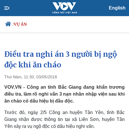
English
VỤ ÁN
/
Điều tra nghi án 3 người bị ngộ
Chính trị
Xã hội
Đảng
Tin 24h
độc khi ăn cháo
Tổ chức nhân sự
Dự báo thời tiết
Quốc hội
Giáo dục
Thứ Năm, 11:30, 03/05/2018
Nhận diện sự thật
Dấu ấn VOV
Việc làm
VOV.VN - Công an tỉnh Bắc Giang đang khẩn trương
Biển đảo
điều tra, làm rõ nghi vấn 3 nạn nhân nhập viện sau khi
ăn cháo có dấu hiệu bị đầu độc.
Trước đó, ngày 2/5 Công an huyện Tân Yên, tỉnh Bắc
Giang nhận được thông tin tại xã Liên Sơn, huyện Tân
Yên xảy ra vụ ngộ độc có dấu hiệu nghi vấn.