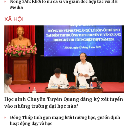
Nóng 24h: Khởi tố nữ ca sĩ và giám đốc hợp tác với BH
Media
XÃ HỘI
Du lịch
Podcast
Tư vấn
Câu chuyện thời sự
Săn Tour
Đọc truyện đêm khuya
Học sinh Chuyên Tuyên Quang đăng ký xét tuyển
check-in
Cửa sổ tình yêu
vào những trường đại học nào?
Kể chuyện cho bé
Hạt giống tâm hồn
Đồng Tháp tinh gọn mạng lưới trường học, giữ ổn định
hoạt động dạy và học