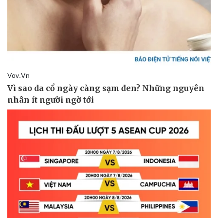
Pháp luật
Quân sự - Quốc phòng
Vụ án
Vũ khí
Tin nóng
Việt Nam
Tư vấn luật
Phân tích