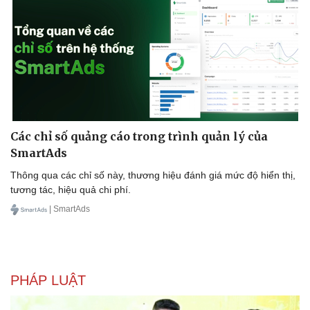
Các chỉ số quảng cáo trong trình quản lý của
SmartAds
Thông qua các chỉ số này, thương hiệu đánh giá mức độ hiển thị,
tương tác, hiệu quả chi phí.
Văn hóa
Giải trí
| SmartAds
Sân khấu - Điện ảnh
Nghệ sĩ
Văn học
Thời trang
Âm nhạc
Sao Việt
Di sản
PHÁP LUẬT