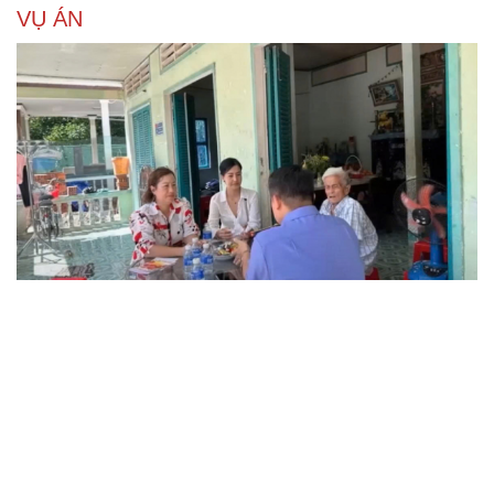
VỤ ÁN
Truy tố tài xế xe tải vụ nữ sinh tử vong ở Vĩnh
Long
Đối tượng điều hành tổ chức phản động núp bóng tôn
giáo lĩnh án 7 năm 6 tháng tù
Vụ gian lận thi tại Tuyên Quang: Khởi tố thêm 2 người,
nâng tổng số lên 29 bị can