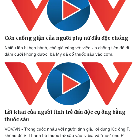
Cơn cuồng giận của người phụ nữ đầu độc chồng
Nhiều lần bị bạo hành, chê già cùng với việc xin chồng tiền để đi
đám cưới không được, bà Mỵ đã đổ thuốc sâu vào cơm.
Sức khỏe
Đời sống
Dinh dưỡng - món ngon
Nhà đẹp
Cây thuốc
Blog
Sản phụ khoa
Tình yêu - Gia đình
Nhi khoa
Nam khoa
Làm đẹp - giảm cân
Lời khai của người tình trẻ đầu độc cụ ông bằng
Phòng mạch online
thuốc sâu
Ăn sạch sống khỏe
VOV.VN - Trong cuộc nhậu với người tình già, lợi dụng lúc ông P.
không để ý, Thanh bỏ thuốc trừ sâu vào ly bia và “mời” ông P