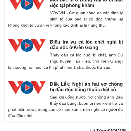
độc tại phòng khám
VOV.VN - Cơ quan công an xác định ly
sinh tố của bác sĩ có độc nhưng lại
không khởi tố vụ án vì không xác định ai là hung thủ.
Điều tra vụ cá lóc chết nghi bị
đầu độc ở Kiên Giang
Thấy đàn cá lóc nuôi bị chết, anh Du
(ngụ huyện Tân Hiệp, tỉnh Kiên Giang)
Thế giới
Multimedia
lặn xuống nơi nuôi cá thì phát hiện 1 chai thuốc trừ sâu.
Quan sát
Video
Cuộc sống đó đây
Ảnh
Đắk Lắk: Nghi án hai vợ chồng
Hồ sơ
E-Magazine
bị đầu độc bằng thuốc diệt cỏ
Infographic
Sau khi uống nước, vợ chồng anh Bảo
thấy đau bụng, buồn ói nên kiểm tra và
phát hiện nước trong can có màu xanh, nên nghi có người đã
đầu độc mình.
Lê Tùng/VOV.VN