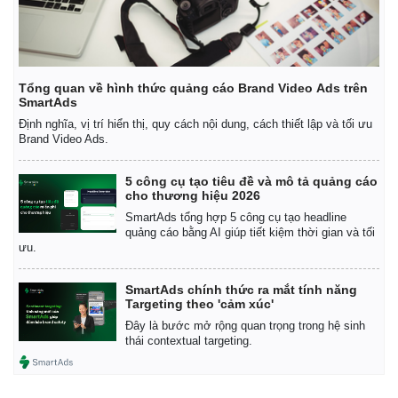
Tổng quan về hình thức quảng cáo Brand Video Ads trên
SmartAds
Định nghĩa, vị trí hiển thị, quy cách nội dung, cách thiết lập và tối ưu
Brand Video Ads.
5 công cụ tạo tiêu đề và mô tả quảng cáo
Kinh tế
Thị trường
cho thương hiệu 2026
SmartAds tổng hợp 5 công cụ tạo headline
Bất động sản
Giá vàng
quảng cáo bằng AI giúp tiết kiệm thời gian và tối
Khởi nghiệp
Tiêu dùng
ưu.
Tỷ giá
Chứng khoán
SmartAds chính thức ra mắt tính năng
Giá cà phê
Targeting theo 'cảm xúc'
Đây là bước mở rộng quan trọng trong hệ sinh
thái contextual targeting.