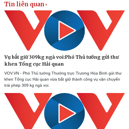
Doanh nghiệp 24h
Tin Công nghệ
Tin liên quan
Doanh nhân
Trải nghiệm
Vì cộng đồng
Chuyển đổi số
Vụ bắt giữ 309kg ngà voi:Phó Thủ tướng gửi thư
khen Tổng cục Hải quan
VOV.VN - Phó Thủ tướng Thường trực Trương Hòa Bình gửi thư
khen Tổng cục Hải quan vừa bắt giữ thành công vụ vận chuyển
trái phép 309 kg ngà voi.