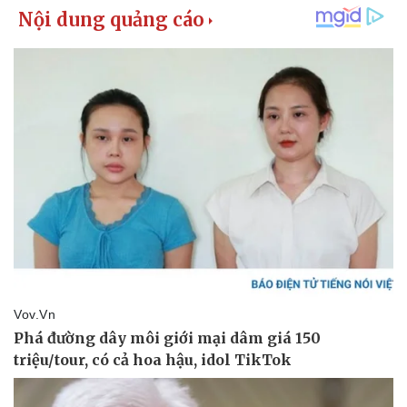
Pháp luật
Quân sự - Quốc phòng
Vụ án
Vũ khí
Tin nóng
Việt Nam
Tư vấn luật
Phân tích