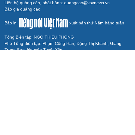
chống Nhà nước
TƯ VẤN LUẬT
Triển khai "sổ đỏ" trên VNeID: Người dân được lợi
gì?
Bê bối thi THPT ở Tuyên Quang, Quảng Trị: Thí sinh thi
thật, học thật bị ảnh hưởng
Bộ Công an đề xuất phạt tù 1-5 năm với người chuẩn bị