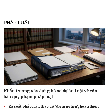
Smartads Targeting: 4 phương thức chọn trên hệ
thống quảng cáo
SmartAds tập trung vào việc nhắm đúng đối tượng, đúng ngữ
cảnh và thời điểm để tối ưu.
| SmartAds
PHÁP LUẬT