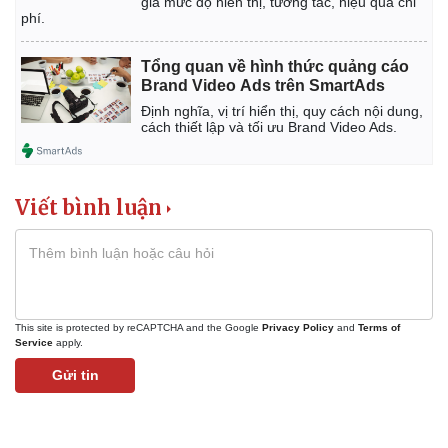
giá mức độ hiển thị, tương tác, hiệu quả chi
phí.
Tổng quan về hình thức quảng cáo
Brand Video Ads trên SmartAds
Định nghĩa, vị trí hiển thị, quy cách nội dung,
cách thiết lập và tối ưu Brand Video Ads.
Viết bình luận
This site is protected by reCAPTCHA and the Google
Privacy Policy
and
Terms of
Service
apply.
Gửi tin