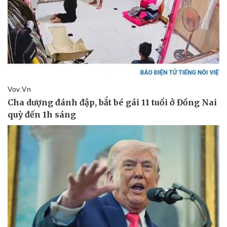
Thể thao
Ô tô - Xe máy
Bóng đá
Ô tô
Lịch thi đấu bóng đá
Xe máy
Thế giới thể thao
Tư vấn
eSports