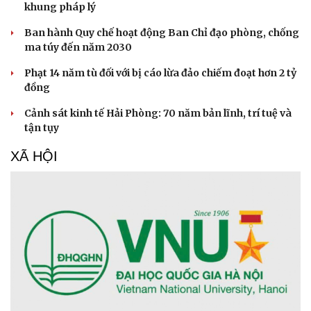
Văn hóa
Giải trí
Sân khấu - Điện ảnh
Nghệ sĩ
Văn học
Thời trang
Khẩn trương xây dựng hồ sơ dự án Luật về văn
Âm nhạc
Sao Việt
bản quy phạm pháp luật
Di sản
Rà soát pháp luật, tháo gỡ "điểm nghẽn", hoàn thiện
khung pháp lý
Ban hành Quy chế hoạt động Ban Chỉ đạo phòng, chống
ma túy đến năm 2030
Phạt 14 năm tù đối với bị cáo lừa đảo chiếm đoạt hơn 2 tỷ
đồng
Cảnh sát kinh tế Hải Phòng: 70 năm bản lĩnh, trí tuệ và
tận tụy