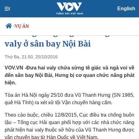
English
VỤ ÁN
/
Gần 5kg sừng tê giác trong chiếc
valy ở sân bay Nội Bài
Thứ Ba, 21:50, 25/10/2016
Chính trị
Xã hội
Đảng
Tin 24h
VOV.VN -Đưa hai valy chứa sừng tê giác và ngà voi về
Tổ chức nhân sự
Dự báo thời tiết
đến sân bay Nội Bài, Hưng bị cơ quan chức năng phát
Quốc hội
Giáo dục
hiện.
Nhận diện sự thật
Dấu ấn VOV
Việc làm
Tòa án Hà Nội ngày 25/10 đưa Vũ Thanh Hưng (SN 1985,
Biển đảo
quê Hà Tĩnh) ra xét xử tội Vận chuyển hàng cấm.
Theo cáo buộc, chiều 12/8/2015, Cục điều tra chống buôn
lậu – Tổng cục Hải quan phối hợp với các nhà chức năng
phát hiện hai valy thuộc sở hữu của Vũ Thanh Hưng được
vận chuyển bay từ Hàn Quốc về Việt Nam.