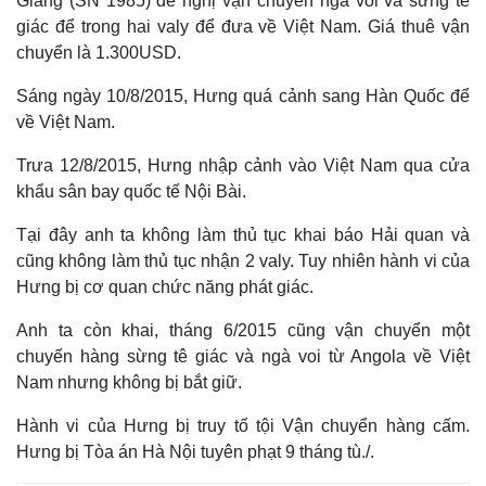
Giang (SN 1985) đề nghị vận chuyển ngà voi và sừng tê
giác để trong hai valy để đưa về Việt Nam. Giá thuê vận
chuyển là 1.300USD.
Sáng ngày 10/8/2015, Hưng quá cảnh sang Hàn Quốc để
về Việt Nam.
Trưa 12/8/2015, Hưng nhập cảnh vào Việt Nam qua cửa
khẩu sân bay quốc tế Nội Bài.
Tại đây anh ta không làm thủ tục khai báo Hải quan và
cũng không làm thủ tục nhận 2 valy. Tuy nhiên hành vi của
Thế giới
Multimedia
Hưng bị cơ quan chức năng phát giác.
Quan sát
Video
Anh ta còn khai, tháng 6/2015 cũng vận chuyển một
Cuộc sống đó đây
Ảnh
chuyến hàng sừng tê giác và ngà voi từ Angola về Việt
Hồ sơ
E-Magazine
Infographic
Nam nhưng không bị bắt giữ.
Hành vi của Hưng bị truy tố tội Vận chuyển hàng cấm.
Hưng bị Tòa án Hà Nội tuyên phạt 9 tháng tù./.