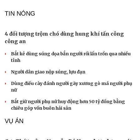
Thực hư việc Mỹ cạn kiệt kho tên lửa đắt tiền
Lý do ông Trump được xem là tư lệnh chiến lược hiệu
quả
Chiến lược lợi hại của Iran nhằm làm suy yếu Mỹ và Tổng
thống Trump
Chuyện gì sẽ xảy ra nếu phát xít Đức xâm lược Anh vào
năm 1940?
TIN NÓNG