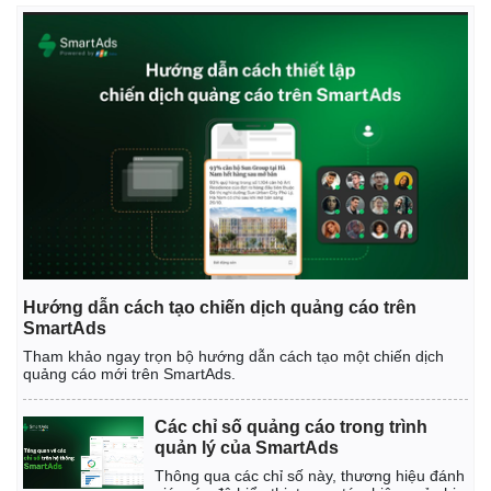
Hướng dẫn cách tạo chiến dịch quảng cáo trên
Kinh tế
Thị trường
SmartAds
Bất động sản
Giá vàng
Tham khảo ngay trọn bộ hướng dẫn cách tạo một chiến dịch
Khởi nghiệp
Tiêu dùng
quảng cáo mới trên SmartAds.
Tỷ giá
Chứng khoán
Các chỉ số quảng cáo trong trình
Giá cà phê
quản lý của SmartAds
Thông qua các chỉ số này, thương hiệu đánh