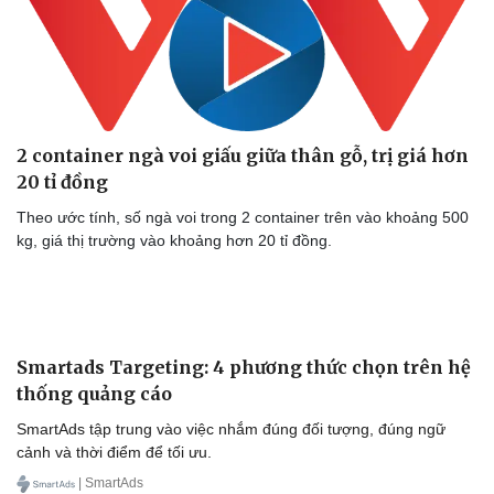
Dinh dưỡng - món ngon
Nhà đẹp
Cây thuốc
Blog
Sản phụ khoa
Tình yêu - Gia đình
Nhi khoa
Nam khoa
Làm đẹp - giảm cân
Phòng mạch online
2 container ngà voi giấu giữa thân gỗ, trị giá hơn
Ăn sạch sống khỏe
20 tỉ đồng
Theo ước tính, số ngà voi trong 2 container trên vào khoảng 500
kg, giá thị trường vào khoảng hơn 20 tỉ đồng.