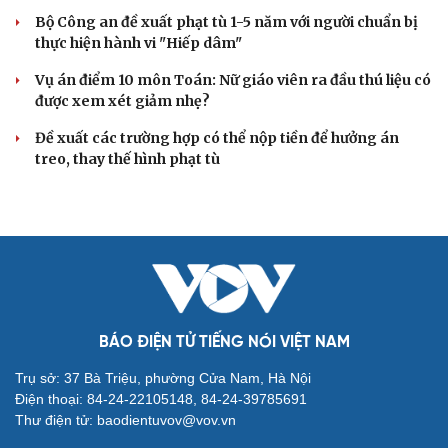
Cựu Thứ trưởng Nguyễn Bá Hoan được đưa ra xét
xử ngày 18/8
Truy tố tài xế xe tải vụ nữ sinh tử vong ở Vĩnh Long
Đối tượng điều hành tổ chức phản động núp bóng tôn
giáo lĩnh án 7 năm 6 tháng tù
Vụ gian lận thi tại Tuyên Quang: Khởi tố thêm 2 người,
nâng tổng số lên 29 bị can
Đoàn Bảo Châu bị phạt 7 năm tù về hành vi tuyên truyền