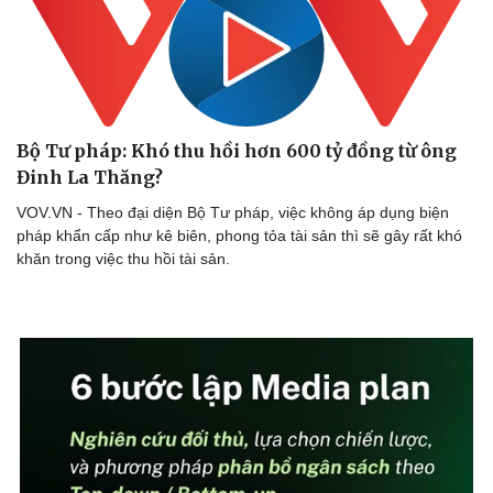
Bộ Tư pháp: Khó thu hồi hơn 600 tỷ đồng từ ông
Đinh La Thăng?
Sức khỏe
Đời sống
VOV.VN - Theo đại diện Bộ Tư pháp, việc không áp dụng biện
pháp khẩn cấp như kê biên, phong tỏa tài sản thì sẽ gây rất khó
Dinh dưỡng - món ngon
Nhà đẹp
khăn trong việc thu hồi tài sản.
Cây thuốc
Blog
Sản phụ khoa
Tình yêu - Gia đình
Nhi khoa
Nam khoa
Làm đẹp - giảm cân
Phòng mạch online
Ăn sạch sống khỏe