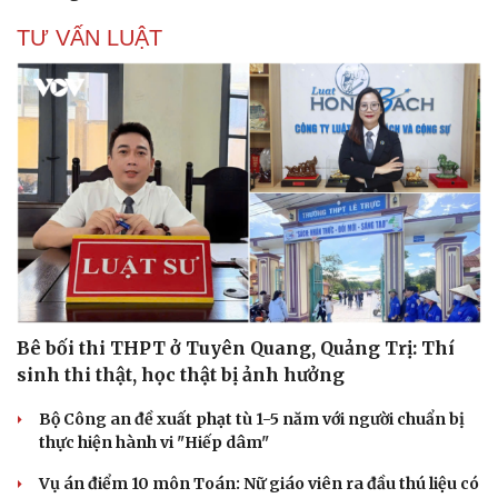
TƯ VẤN LUẬT
Cải chính
Bê bối thi THPT ở Tuyên Quang, Quảng Trị: Thí
sinh thi thật, học thật bị ảnh hưởng
Bộ Công an đề xuất phạt tù 1-5 năm với người chuẩn bị
thực hiện hành vi "Hiếp dâm"
Vụ án điểm 10 môn Toán: Nữ giáo viên ra đầu thú liệu có