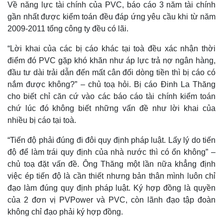
Về năng lực tài chính của PVC, báo cáo 3 năm tài chính
Quan sát
Video
gần nhất được kiểm toán đều đáp ứng yêu cầu khi từ năm
Cuộc sống đó đây
Ảnh
2009-2011 tổng công ty đều có lãi.
Hồ sơ
E-Magazine
Infographic
“Lời khai của các bị cáo khác tại toà đều xác nhận thời
điểm đó PVC gặp khó khăn như áp lực trả nợ ngân hàng,
đầu tư dài trải dẫn đến mất cân đối dòng tiền thì bị cáo có
nắm được không?” – chủ toạ hỏi. Bị cáo Đinh La Thăng
cho biết chỉ căn cứ vào các báo cáo tài chính kiểm toán
chứ lúc đó không biết những vấn đề như lời khai của
nhiều bị cáo tại toà.
“Tiến độ phải đúng đi đôi quy định pháp luật. Lấy lý do tiến
độ để làm trái quy định của nhà nước thì có ổn không” –
chủ toạ đặt vấn đề. Ông Thăng một lần nữa khẳng định
việc ép tiến độ là cần thiết nhưng bản thân mình luôn chỉ
đạo làm đúng quy định pháp luật. Ký hợp đồng là quyền
của 2 đơn vị PVPower và PVC, còn lãnh đạo tập đoàn
không chỉ đạo phải ký hợp đồng.