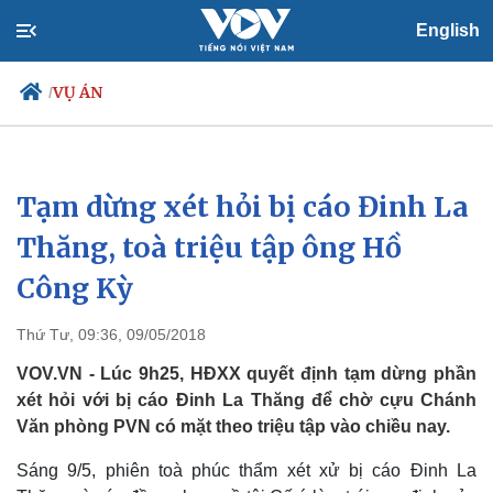
English
VỤ ÁN
/
Tạm dừng xét hỏi bị cáo Đinh La
Chính trị
Xã hội
Đảng
Tin 24h
Thăng, toà triệu tập ông Hồ
Tổ chức nhân sự
Dự báo thời tiết
Công Kỳ
Quốc hội
Giáo dục
Nhận diện sự thật
Dấu ấn VOV
Việc làm
Thứ Tư, 09:36, 09/05/2018
Biển đảo
VOV.VN - Lúc 9h25, HĐXX quyết định tạm dừng phần
xét hỏi với bị cáo Đinh La Thăng để chờ cựu Chánh
Văn phòng PVN có mặt theo triệu tập vào chiều nay.
Sáng 9/5, phiên toà phúc thẩm xét xử bị cáo Đinh La