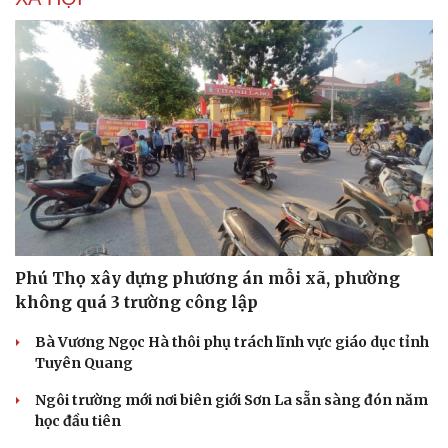
Văn hóa
Giải trí
Sân khấu - Điện ảnh
Nghệ sĩ
Văn học
Thời trang
Âm nhạc
Sao Việt
Di sản
Phú Thọ xây dựng phương án mỗi xã, phường
không quá 3 trường công lập
Bà Vương Ngọc Hà thôi phụ trách lĩnh vực giáo dục tỉnh
Tuyên Quang
Ngôi trường mới nơi biên giới Sơn La sẵn sàng đón năm
học đầu tiên