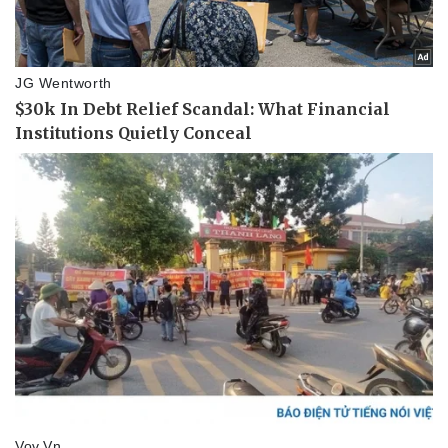
Thể thao
Ô tô - Xe máy
Bóng đá
Ô tô
Lịch thi đấu bóng đá
Xe máy
Thế giới thể thao
Tư vấn
eSports
Hậu trường