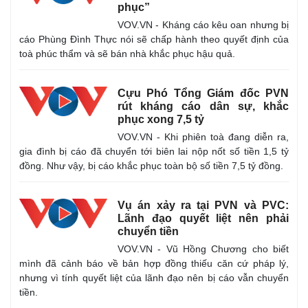
phục”
VOV.VN - Kháng cáo kêu oan nhưng bị
cáo Phùng Đình Thực nói sẽ chấp hành theo quyết định của
toà phúc thẩm và sẽ bán nhà khắc phục hậu quả.
Cựu Phó Tổng Giám đốc PVN
rút kháng cáo dân sự, khắc
phục xong 7,5 tỷ
VOV.VN - Khi phiên toà đang diễn ra,
Kinh tế
Thị trường
gia đình bị cáo đã chuyển tới biên lai nộp nốt số tiền 1,5 tỷ
Bất động sản
Giá vàng
đồng. Như vậy, bị cáo khắc phục toàn bộ số tiền 7,5 tỷ đồng.
Khởi nghiệp
Tiêu dùng
Tỷ giá
Vụ án xảy ra tại PVN và PVC:
Chứng khoán
Lãnh đạo quyết liệt nên phải
Giá cà phê
chuyển tiền
VOV.VN - Vũ Hồng Chương cho biết
mình đã cảnh báo về bản hợp đồng thiếu căn cứ pháp lý,
nhưng vì tính quyết liệt của lãnh đạo nên bị cáo vẫn chuyển
tiền.