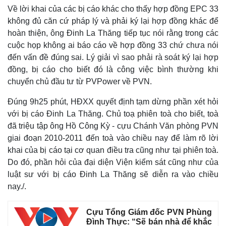
Về lời khai của các bị cáo khác cho thấy hợp đồng EPC 33
không đủ căn cứ pháp lý và phải ký lại hợp đồng khác để
hoàn thiện, ông Đinh La Thăng tiếp tục nói rằng trong các
cuộc họp không ai báo cáo về hợp đồng 33 chứ chưa nói
đến vấn đề đúng sai. Lý giải vì sao phải rà soát ký lại hợp
đồng, bị cáo cho biết đó là công việc bình thường khi
chuyển chủ đầu tư từ PVPower về PVN.
Đúng 9h25 phút, HĐXX quyết định tạm dừng phần xét hỏi
với bị cáo Đinh La Thăng. Chủ toạ phiên toà cho biết, toà
đã triệu tập ông Hồ Công Kỳ - cựu Chánh Văn phòng PVN
giai đoạn 2010-2011 đến toà vào chiều nay để làm rõ lời
khai
của bị cáo tại cơ quan điều tra cũng như tại phiên toà.
Do đó, phần hỏi của đại diện Viện kiểm sát cũng như của
luật sư với bị cáo Đinh La Thăng sẽ diễn ra vào chiều
nay./.
Cựu Tổng Giám đốc PVN Phùng
Đình Thực: “Sẽ bán nhà để khắc