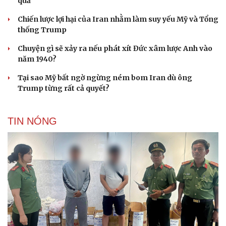
quả
Chiến lược lợi hại của Iran nhằm làm suy yếu Mỹ và Tổng
thống Trump
Chuyện gì sẽ xảy ra nếu phát xít Đức xâm lược Anh vào
năm 1940?
Tại sao Mỹ bất ngờ ngừng ném bom Iran dù ông
Trump từng rất cả quyết?
TIN NÓNG
Du lịch
Podcast
Tư vấn
Câu chuyện thời sự
Săn Tour
Đọc truyện đêm khuya
check-in
Cửa sổ tình yêu
Kể chuyện cho bé
Hạt giống tâm hồn