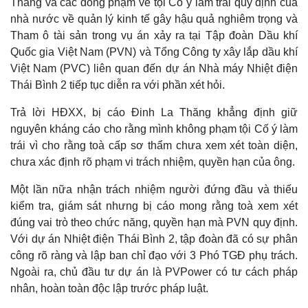
Thăng và các đồng phạm về tội Cố ý làm trái quy định của
nhà nước về quản lý kinh tế gây hậu quả nghiêm trọng và
Tham ô tài sản trong vụ án xảy ra tại Tập đoàn Dầu khí
Quốc gia Việt Nam (PVN) và Tổng Công ty xây lắp dầu khí
Việt Nam (PVC) liên quan đến dự án Nhà máy Nhiệt điện
Thái Bình 2 tiếp tục diễn ra với phần xét hỏi.
Trả lời HĐXX, bị cáo Đinh La Thăng khẳng định giữ
nguyên kháng cáo cho rằng mình không phạm tội Cố ý làm
trái vì cho rằng toà cấp sơ thẩm chưa xem xét toàn diện,
chưa xác định rõ phạm vi trách nhiệm, quyền hạn của ông.
Một lần nữa nhận trách nhiệm người đứng đầu và thiếu
kiểm tra, giám sát nhưng bị cáo mong rằng toà xem xét
đúng vai trò theo chức năng, quyền hạn mà PVN quy định.
Với dự án Nhiệt điện Thái Bình 2, tập đoàn đã có sự phân
công rõ ràng và lập ban chỉ đạo với 3 Phó TGĐ phụ trách.
Ngoài ra, chủ đầu tư dự án là PVPower có tư cách pháp
nhân, hoàn toàn độc lập trước pháp luật.