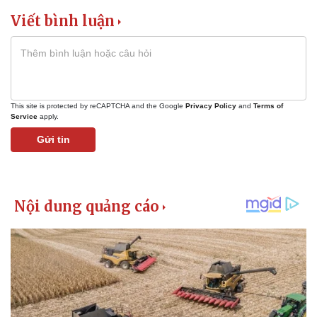
Vụ án
Vũ khí
Viết bình luận
Tin nóng
Việt Nam
Tư vấn luật
Phân tích
This site is protected by reCAPTCHA and the Google
Privacy Policy
and
Terms of
Service
apply.
Gửi tin