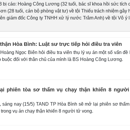
3 bị cáo: Hoàng Công Lương (32 tuổi, bác sĩ khoa hồi sức tích 
n (28 tuổi, cán bộ phòng vật tư) về tội Thiếu trách nhiệm gây 
yên giám đốc Công ty TNHH xử lý nước Trâm Anh) về tội Vô ý 
thận Hòa Bình: Luật sư trực tiếp hỏi điều tra viên
oàng Ngọc Biên hỏi điều tra viên thụ lý vụ án một số vấn đề 
o buộc đối với thân chủ của mình là BS Hoàng Công Lương.
ại phiên tòa sơ thẩm vụ chạy thận khiến 8 người
 sáng nay (15/5) TAND TP Hòa Bình sẽ mở lại phiên sơ thẩm
o trong vụ án chạy thận khiến 8 người tử vong.