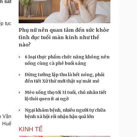
m sát
Doanh nghiệp 24h
Tin Công nghệ
Doanh nhân
Trải nghiệm
ì cộng đồng
Chuyển đổi số
ếp tục
Phụ nữ nên quan tâm đến sức khỏe
u lịch
Podcast
tình dục tuổi mãn kinh như thế
Tư vấn
Câu chuyện thời sự
nào?
Săn Tour
Đọc truyện đêm khuya
heck-in
Cửa sổ tình yêu
6 loại thực phẩm chức năng không nên
Kể chuyện cho bé
uống cùng cà phê buổi sáng
Hạt giống tâm hồn
Đừng tưởng lập thu là hết nóng, phải
đến tiết Xử thử mới thật sự mát mẻ
Mèo sống thọ tới 31 tuổi, chủ nhân tiết
lộ thói quen ít ai ngờ
Ngại khám bệnh, nhiều người tự chữa
h Vận
bệnh xã hội rồi nhận hậu quả lớn
h Huế
KINH TẾ