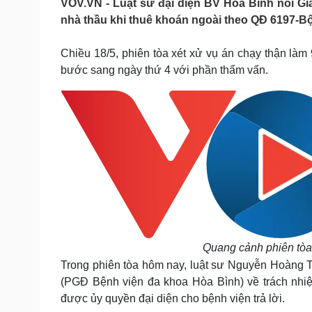
VOV.VN - Luật sư đại diện BV Hòa Bình nói Gi
Tin nóng
Việt Nam
nhà thầu khi thuê khoán ngoài theo QĐ 6197-Bộ
Tư vấn luật
Phân tích
Chiều 18/5, phiên tòa xét xử vụ án chạy thận làm 
bước sang ngày thứ 4 với phần thẩm vấn.
Sức khỏe
Đời sống
Dinh dưỡng - món ngon
Nhà đẹp
Cây thuốc
Blog
Sản phụ khoa
Tình yêu - Gia đình
Nhi khoa
Nam khoa
Làm đẹp - giảm cân
Phòng mạch online
Ăn sạch sống khỏe
Cải chính
Quang cảnh phiên tòa
Trong phiên tòa hôm nay, luật sư Nguyễn Hoàng T
(PGĐ Bệnh viện đa khoa Hòa Bình)
về trách nh
được ủy quyền đại diện cho bệnh viện trả lời.