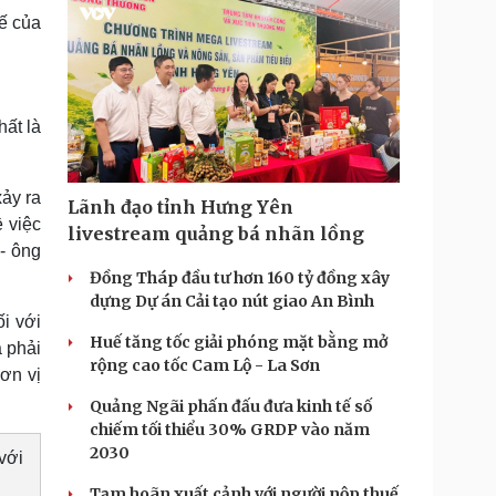
hế của
hất là
xảy ra
Lãnh đạo tỉnh Hưng Yên
 việc
livestream quảng bá nhãn lồng
- ông
Đồng Tháp đầu tư hơn 160 tỷ đồng xây
dựng Dự án Cải tạo nút giao An Bình
i với
Huế tăng tốc giải phóng mặt bằng mở
 phải
rộng cao tốc Cam Lộ - La Sơn
đơn vị
Quảng Ngãi phấn đấu đưa kinh tế số
chiếm tối thiểu 30% GRDP vào năm
2030
với
Tạm hoãn xuất cảnh với người nộp thuế