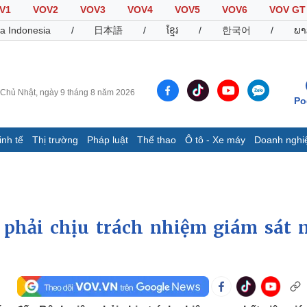
V1
VOV2
VOV3
VOV4
VOV5
VOV6
VOV GT
a Indonesia
/
日本語
/
ខ្មែរ
/
한국어
/
ພາ
Chủ Nhật, ngày 9 tháng 8 năm 2026
Po
inh tế
Thị trường
Pháp luật
Thể thao
Ô tô - Xe máy
Doanh nghi
Thế giới
Multimedia
K
Quan sát
Video
B
Cuộc sống đó đây
Ảnh
K
Hồ sơ
E-Magazine
 phải chịu trách nhiệm giám sát 
Infographic
Thể thao
Ô tô - Xe máy
D
Bóng đá
Ô tô
T