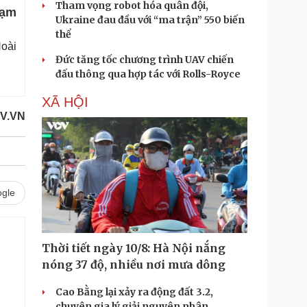
Tham vọng robot hóa quân đội,
tạm
Ukraine đau đầu với “ma trận” 550 biến
thể
Hoài
Đức tăng tốc chương trình UAV chiến
đấu thông qua hợp tác với Rolls-Royce
XÃ HỘI
OV.VN
gle
Thời tiết ngày 10/8: Hà Nội nắng
nóng 37 độ, nhiều nơi mưa dông
Cao Bằng lại xảy ra động đất 3.2,
chuyên gia lý giải nguyên nhân