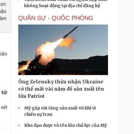
cực
không hoạt động tại địa chỉ đăng ký
hậu
QUÂN SỰ - QUỐC PHÒNG
làm
liên
Ông Zelensky thừa nhận Ukraine
có thể mất vài năm để sản xuất tên
 tử
lửa Patriot
 xét
Mỹ gấp rút tăng sản xuất vũ khí vì
chiến sự Iran
Kho đạn dược và tên lửa chủ lực của Mỹ