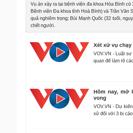
Vụ án xảy ra tại bệnh viện đa khoa Hòa Bình có 
Bệnh viện Đa khoa tỉnh Hoà Bình) và Trần Văn Sơ
quả nghiêm trọng; Bùi Mạnh Quốc (32 tuổi, ngu
chết người.
Xét xử vụ chạy 
VOV.VN - Luật sư H
quan để làm rõ cá
Hôm nay, mở l
vong
VOV.VN - Dự kiến,
xử đối với 3 bị cá