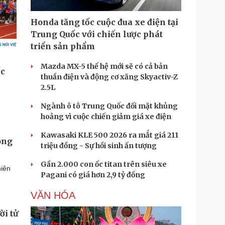
Honda tăng tốc cuộc đua xe điện tại
Trung Quốc với chiến lược phát
triển sản phẩm
Mazda MX-5 thế hệ mới sẽ có cả bản
thuần điện và động cơ xăng Skyactiv-Z
2.5L
Ngành ô tô Trung Quốc đối mặt khủng
hoảng vì cuộc chiến giảm giá xe điện
Kawasaki KLE 500 2026 ra mắt giá 211
ong
triệu đồng - Sự hồi sinh ấn tượng
Gần 2.000 con ốc titan trên siêu xe
hiên
Pagani có giá hơn 2,9 tỷ đồng
VĂN HÓA
ời tử