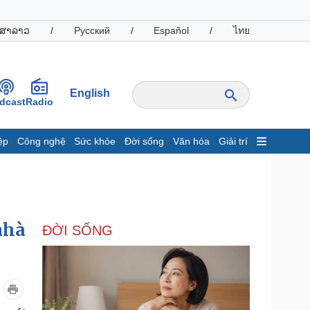
ສາລາວ
/
Русский
/
Español
/
ไทย
English
dcast
Radio
ệp
Công nghệ
Sức khỏe
Đời sống
Văn hóa
Giải trí
inh tế
Thị trường
ất động sản
Giá vàng
hởi nghiệp
Tiêu dùng
Tỷ giá
nhà
ĐỜI SỐNG
Chứng khoán
Giá cà phê
oanh nghiệp
Công nghệ
hông tin doanh nghiệp
Sành điệu