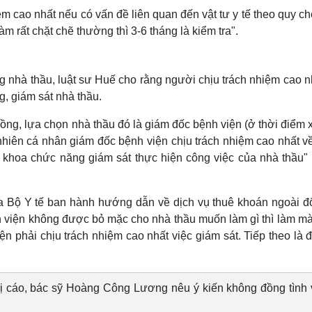
m cao nhất nếu có vấn đề liên quan đến vật tư y tế theo quy c
m rất chặt chẽ thường thì 3-6 tháng là kiểm tra".
rong nhà thầu, luật sư Huế cho rằng người chịu trách nhiệm cao n
g, giám sát nhà thầu.
ng, lựa chọn nhà thầu đó là giám đốc bệnh viện (ở thời điểm 
iên cá nhân giám đốc bệnh viện chịu trách nhiệm cao nhất về
khoa chức năng giám sát thực hiện công việc của nhà thầu" 
ủa Bộ Y tế ban hành hướng dẫn về dịch vụ thuê khoán ngoài đố
h viện không được bỏ mặc cho nhà thầu muốn làm gì thì làm mà
ện phải chịu trách nhiệm cao nhất việc giám sát. Tiếp theo là 
 bị cáo, bác sỹ Hoàng Công Lương nêu ý kiến không đồng tình 