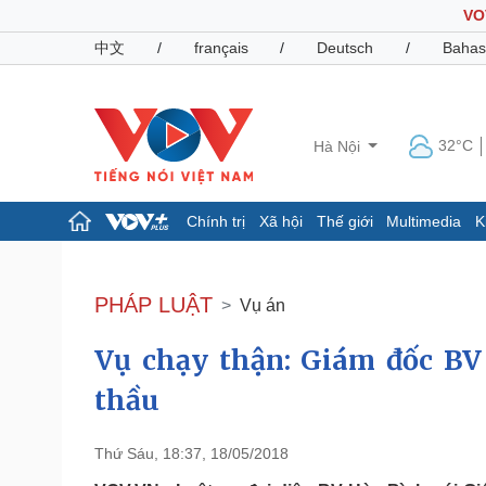
VO
中文
/
français
/
Deutsch
/
Bahas
32°C
Hà Nội
Chính trị
Xã hội
Thế giới
Multimedia
K
Chính trị
Xã hội
Đảng
Tin 24h
PHÁP LUẬT
Vụ án
Tổ chức nhân sự
Dự báo thời tiết
Quốc hội
Giáo dục
Vụ chạy thận: Giám đốc BV
Nhận diện sự thật
Dấu ấn VOV
Việc làm
thầu
Biển đảo
Pháp luật
Quân sự - Quốc phòng
Thứ Sáu, 18:37, 18/05/2018
Vụ án
Vũ khí