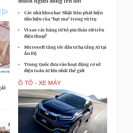
muốn người dùng lên đời
Các nhà khoa học Nhật Bản phát hiện
dấu hiệu của “hạt ma” trong vũ trụ
Vì sao các hãng từ bỏ pin tháo rời trên
điện thoại?
Microsoft tăng tốc đầu tư hạ tầng AI tại
Ấn Độ
Trung Quốc đưa vào hoạt động cơ sở
điện toán AI lớn nhất thế giới
Ô TÔ - XE MÁY