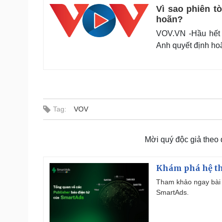
Vì sao phiên t
hoãn?
VOV.VN -Hầu hết 
Anh quyết định hoã
Tag:
VOV
Mời quý độc giả theo
Khám phá hệ th
Tham khảo ngay bài 
SmartAds.