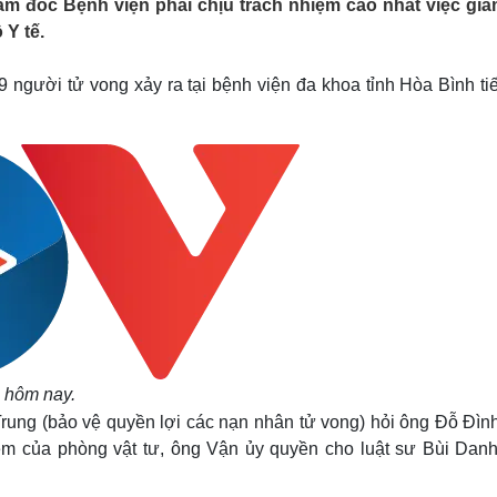
ám đốc Bệnh viện phải chịu trách nhiệm cao nhất việc giá
Lịch thi đấu bóng đá
Xe máy
 Y tế.
Thế giới thể thao
Tư vấn
eSports
V
Hậu trường
9 người tử vong xảy ra tại bệnh viện đa khoa tỉnh Hòa Bình ti
Văn hóa
Giải trí
D
Sân khấu - Điện ảnh
Nghệ sĩ
Văn học
Thời trang
Âm nhạc
Sao Việt
c
Di sản
 hôm nay.
rung (bảo vệ quyền lợi các nạn nhân tử vong) hỏi ông Đỗ Đìn
iệm của phòng vật tư, ông Vận ủy quyền cho luật sư Bùi Dan