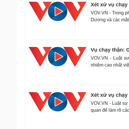
Xét xử vụ chạy
VOV.VN - Trong ph
Dương và các mắt x
Vụ chạy thận: 
VOV.VN - Luật sư
nhiệm cao nhất việ
Xét xử vụ chạy 
VOV.VN - Luật sư H
quan để làm rõ cá