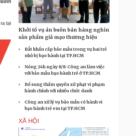
 Bình
Doanh nghiệp 24h
Tin Công nghệ
Doanh nhân
Trải nghiệm
ì cộng đồng
Chuyển đổi số
ra tại
Khởi tố vụ án buôn bán hàng nghìn
u lịch
Podcast
sản phẩm giả mạo thương hiệu
Tư vấn
Câu chuyện thời sự
Săn Tour
Đọc truyện đêm khuya
Bắt khẩn cấp bảo mẫu trong vụ hai trẻ
heck-in
Cửa sổ tình yêu
nhỏ bị bạo hành tại TP.HCM
Kể chuyện cho bé
Nóng 24h ngày 8/8: Công an làm việc
Hạt giống tâm hồn
với bảo mẫu bạo hành trẻ ở TP.HCM
Bổ sung thẩm quyền xử phạt vi phạm
hành chính với nhiều chức danh
Công an xử lý vụ bảo mẫu có hành vi
bạo hành trẻ em tại TP.HCM
XÃ HỘI