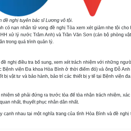
 đề nghị tuyên bác sĩ Lương vô tội.
ình có nạn nhân tử vong đề nghị Tòa xem xét giảm nhẹ tội cho 
H xử lý nước Trâm Anh) và Trần Văn Sơn (cán bộ phòng vật t
ân trong quá trình quản lý.
n đề nghị điều tra bổ sung, xem xét trách nhiệm với những ngườ
 Bệnh viện Đa khoa Hòa Bình ở thời điểm đó) và ông Đỗ Anh
bị vật tư và bảo hành, bảo trì các thiết bị y tế tại Bệnh viện đ
nhiệm sẽ phải đứng ra trước tòa để tòa nhận trách nhiệm, xác
quan nhất, thuyết phục nhân dân nhất.
cạnh nhau tại một nghĩa trang của tỉnh Hòa Bình và đề nghị 