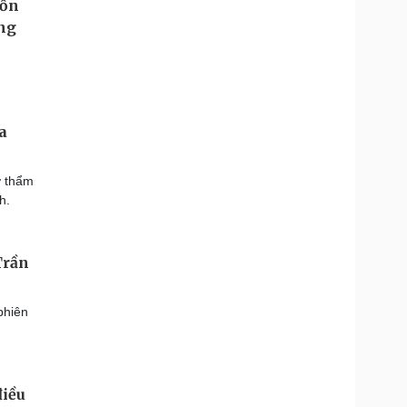
a
ơ thẩm
h.
Trần
phiên
điều