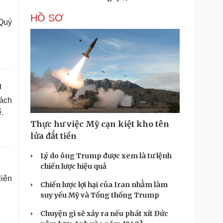
HỒ SƠ
 Quý
u
rách
.
Thực hư việc Mỹ cạn kiệt kho tên
lửa đắt tiền
Lý do ông Trump được xem là tư lệnh
chiến lược hiệu quả
liên
Chiến lược lợi hại của Iran nhằm làm
suy yếu Mỹ và Tổng thống Trump
Chuyện gì sẽ xảy ra nếu phát xít Đức