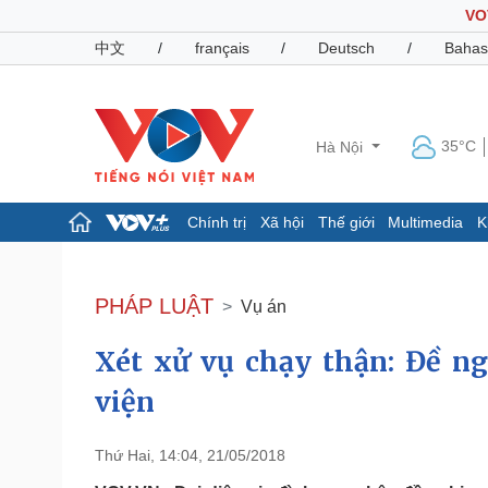
VO
中文
/
français
/
Deutsch
/
Bahas
35°C
Hà Nội
Chính trị
Xã hội
Thế giới
Multimedia
K
Chính trị
Xã hội
Đảng
Tin 24h
PHÁP LUẬT
Vụ án
Tổ chức nhân sự
Dự báo thời tiết
Quốc hội
Giáo dục
Xét xử vụ chạy thận: Đề n
Nhận diện sự thật
Dấu ấn VOV
Việc làm
viện
Biển đảo
Pháp luật
Quân sự - Quốc phòng
Thứ Hai, 14:04, 21/05/2018
Vụ án
Vũ khí