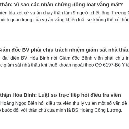
 thận: Vì sao các nhân chứng đồng loạt vắng mặt?
iên tòa xét xử vụ án chạy thận làm 9 người chết, ông Trương
ích quan trọng của vụ án vắng khiến luật sư không thể xét hỏi
Giám đốc BV phải chịu trách nhiệm giám sát nhà thầ
 đại diện BV Hòa Bình nói Giám đốc Bệnh viện phải chịu t
c giám sát nhà thầu khi thuê khoán ngoài theo QĐ 6197-Bộ Y tế
thận Hòa Bình: Luật sư trực tiếp hỏi điều tra viên
oàng Ngọc Biên hỏi điều tra viên thụ lý vụ án một số vấn đề 
o buộc đối với thân chủ của mình là BS Hoàng Công Lương.