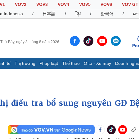
V1
VOV2
VOV3
VOV4
VOV5
VOV6
VOV GT
a Indonesia
/
日本語
/
ខ្មែរ
/
한국어
/
ພາ
Thứ Bảy, ngày 8 tháng 8 năm 2026
Po
inh tế
Thị trường
Pháp luật
Thể thao
Ô tô - Xe máy
Doanh nghi
Thế giới
Multimedia
K
Quan sát
Video
B
Cuộc sống đó đây
Ảnh
K
Hồ sơ
E-Magazine
ghị điều tra bổ sung nguyên GĐ B
Infographic
Thể thao
Ô tô - Xe máy
D
Bóng đá
Ô tô
T