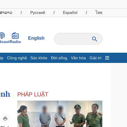
ສາລາວ
/
Русский
/
Español
/
ไทย
English
dcast
Radio
ệp
Công nghệ
Sức khỏe
Đời sống
Văn hóa
Giải trí
inh tế
Thị trường
ất động sản
Giá vàng
hởi nghiệp
Tiêu dùng
Tỷ giá
ệnh
PHÁP LUẬT
Chứng khoán
Giá cà phê
oanh nghiệp
Công nghệ
hông tin doanh nghiệp
Sành điệu