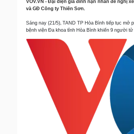
VOV.VN - Đại diện gia đình nạn nhân đề nghị 
Tin nóng
Việt Nam
và GĐ Công ty Thiên Sơn.
Tư vấn luật
Phân tích
Sáng nay (21/5), TAND TP Hòa Bình tiếp tục mở ph
bệnh viện Đa khoa tỉnh Hòa Bình khiến 9 người tử
Sức khỏe
Đời sống
Dinh dưỡng - món ngon
Nhà đẹp
Cây thuốc
Blog
Sản phụ khoa
Tình yêu - Gia đình
Nhi khoa
Nam khoa
Làm đẹp - giảm cân
Phòng mạch online
Ăn sạch sống khỏe
Cải chính