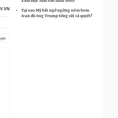
xâm lược Anh vào năm 1940?
OV.VN
Tại sao Mỹ bất ngờ ngừng ném bom
Iran dù ông Trump từng rất cả quyết?
gle
.