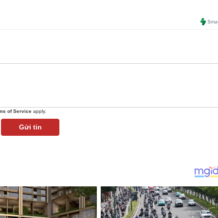
ms of Service
apply.
Gửi tin