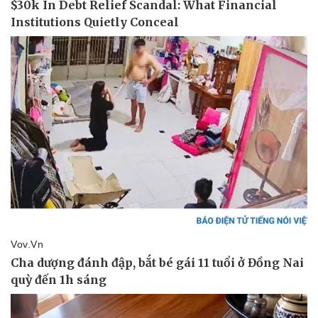
Vụ án
Vũ khí
Tin nóng
Việt Nam
Tư vấn luật
Phân tích