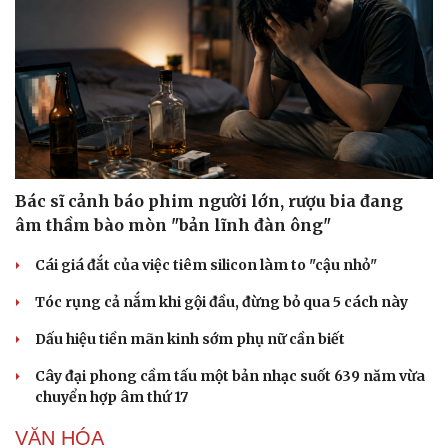
Bác sĩ cảnh báo phim người lớn, rượu bia đang
âm thầm bào mòn "bản lĩnh đàn ông"
Cái giá đắt của việc tiêm silicon làm to "cậu nhỏ"
Tóc rụng cả nắm khi gội đầu, đừng bỏ qua 5 cách này
Dấu hiệu tiền mãn kinh sớm phụ nữ cần biết
Cây đại phong cầm tấu một bản nhạc suốt 639 năm vừa
chuyển hợp âm thứ 17
VĂN HÓA