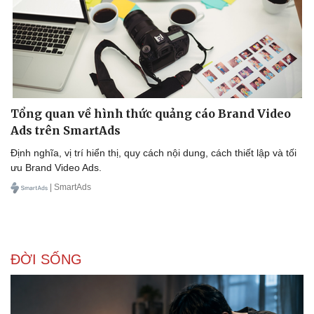
Doanh nghiệp
Công nghệ
Thông tin doanh nghiệp
Sành điệu
Doanh nghiệp 24h
Tin Công nghệ
Tổng quan về hình thức quảng cáo Brand Video
Doanh nhân
Trải nghiệm
Ads trên SmartAds
Vì cộng đồng
Chuyển đổi số
Định nghĩa, vị trí hiển thị, quy cách nội dung, cách thiết lập và tối
ưu Brand Video Ads.
| SmartAds
ĐỜI SỐNG