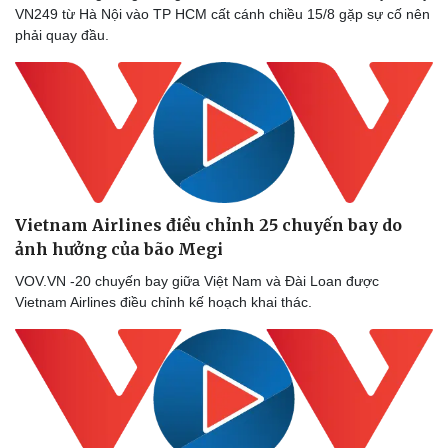
VN249 từ Hà Nội vào TP HCM cất cánh chiều 15/8 gặp sự cố nên
Thể thao
Ô tô - Xe máy
phải quay đầu.
Bóng đá
Ô tô
Lịch thi đấu bóng đá
Xe máy
Thế giới thể thao
Tư vấn
eSports
Hậu trường
Vietnam Airlines điều chỉnh 25 chuyến bay do
ảnh hưởng của bão Megi
VOV.VN -20 chuyến bay giữa Việt Nam và Đài Loan được
Vietnam Airlines điều chỉnh kế hoạch khai thác.