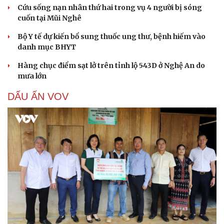
Cứu sống nạn nhân thứ hai trong vụ 4 người bị sóng
cuốn tại Mũi Nghê
Bộ Y tế dự kiến bổ sung thuốc ung thư, bệnh hiếm vào
danh mục BHYT
Hàng chục điểm sạt lở trên tỉnh lộ 543D ở Nghệ An do
mưa lớn
DẤU ẤN VOV