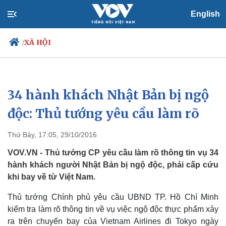
English
XÃ HỘI
/
34 hành khách Nhật Bản bị ngộ
Chính trị
Xã hội
Đảng
Tin 24h
độc: Thủ tướng yêu cầu làm rõ
Tổ chức nhân sự
Dự báo thời tiết
Quốc hội
Giáo dục
Thứ Bảy, 17:05, 29/10/2016
Nhận diện sự thật
Dấu ấn VOV
Việc làm
VOV.VN - Thủ tướng CP yêu cầu làm rõ thông tin vụ 34
Biển đảo
hành khách người Nhật Bản bị ngộ độc, phải cấp cứu
khi bay về từ Việt Nam.
Thủ tướng Chính phủ yêu cầu UBND TP. Hồ Chí Minh
kiểm tra làm rõ thông tin về vụ việc ngộ độc thực phẩm xảy
ra trên chuyến bay của Vietnam Airlines đi Tokyo ngày