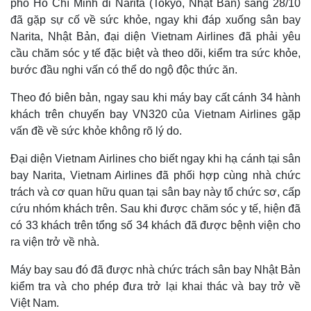
phố Hồ Chí Minh đi Narita (Tokyo, Nhật Bản) sáng 28/10
đã gặp sự cố về sức khỏe, ngay khi đáp xuống sân bay
Narita, Nhật Bản, đại diện Vietnam Airlines đã phải yêu
cầu chăm sóc y tế đặc biệt và theo dõi, kiểm tra sức khỏe,
bước đầu nghi vấn có thể do ngộ độc thức ăn.
Theo đó biên bản, ngay sau khi máy bay cất cánh 34 hành
khách trên chuyến bay VN320 của Vietnam Airlines gặp
vấn đề về sức khỏe không rõ lý do.
Đại diện Vietnam Airlines cho biết ngay khi hạ cánh tại sân
bay Narita, Vietnam Airlines đã phối hợp cùng nhà chức
trách và cơ quan hữu quan tại sân bay này tổ chức sơ, cấp
Thế giới
Multimedia
cứu nhóm khách trên. Sau khi được chăm sóc y tế, hiện đã
Quan sát
Video
có 33 khách trên tổng số 34 khách đã được bệnh viện cho
Cuộc sống đó đây
Ảnh
ra viện trở về nhà.
Hồ sơ
E-Magazine
Infographic
Máy bay sau đó đã được nhà chức trách sân bay Nhật Bản
kiểm tra và cho phép đưa trở lại khai thác và bay trở về
Việt Nam.