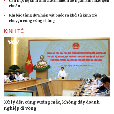
Cần một hệ sinh thái trách nhiệm để ngăn âm nhạc lệch
chuẩn
Khi bảo tàng đưa hiện vật bước ra khỏi tủ kính trò
chuyện cùng công chúng
KINH TẾ
Sức khỏe
Đời sống
Dinh dưỡng - món ngon
Nhà đẹp
Cây thuốc
Blog
Sản phụ khoa
Tình yêu - Gia đình
Nhi khoa
Nam khoa
Làm đẹp - giảm cân
Phòng mạch online
Ăn sạch sống khỏe
Xử lý đến cùng vướng mắc, không đẩy doanh
nghiệp đi vòng