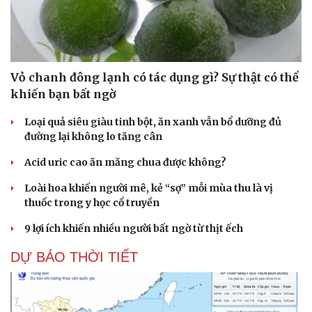
Vỏ chanh đông lạnh có tác dụng gì? Sự thật có thể
khiến bạn bất ngờ
Loại quả siêu giàu tinh bột, ăn xanh vẫn bổ dưỡng đủ
đường lại không lo tăng cân
Acid uric cao ăn măng chua được không?
Loài hoa khiến người mê, kẻ “sợ” mỗi mùa thu là vị
thuốc trong y học cổ truyền
9 lợi ích khiến nhiều người bất ngờ từ thịt ếch
DỰ BÁO THỜI TIẾT