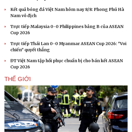
Kết quả bóng đá Việt Nam hôm nay 8/8: Phong Phú Hà
Nam vô địch
Trực tiếp Malaysia 0-0 Philippines bảng B của ASEAN
Cup 2026
Trực tiếp Thái Lan 0-0 Myanmar ASEAN Cup 2026: "Voi
chiến" quyết thắng
ĐT Việt Nam tập hồi phục chuẩn bị cho bán kết ASEAN
Cup 2026
THẾ GIỚI
Du lịch
Podcast
Tư vấn
Câu chuyện thời sự
Săn Tour
Đọc truyện đêm khuya
check-in
Cửa sổ tình yêu
Kể chuyện cho bé