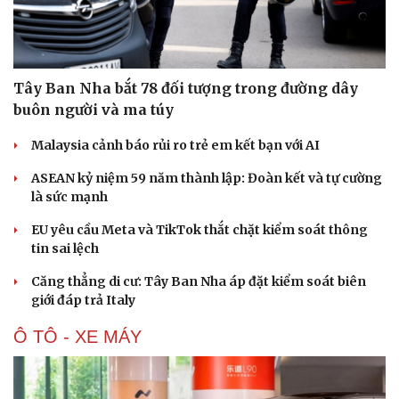
Hạt giống tâm hồn
Tây Ban Nha bắt 78 đối tượng trong đường dây
buôn người và ma túy
Malaysia cảnh báo rủi ro trẻ em kết bạn với AI
ASEAN kỷ niệm 59 năm thành lập: Đoàn kết và tự cường
là sức mạnh
EU yêu cầu Meta và TikTok thắt chặt kiểm soát thông
tin sai lệch
Căng thẳng di cư: Tây Ban Nha áp đặt kiểm soát biên
giới đáp trả Italy
Ô TÔ - XE MÁY