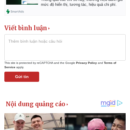
mức độ hiển thị, tương tác, hiệu quả chi phí.
Viết bình luận
This site is protected by reCAPTCHA and the Google
Privacy Policy
and
Terms of
Service
apply.
Gửi tin
Kinh tế
Thị trường
Bất động sản
Giá vàng
Khởi nghiệp
Tiêu dùng
Tỷ giá
Chứng khoán