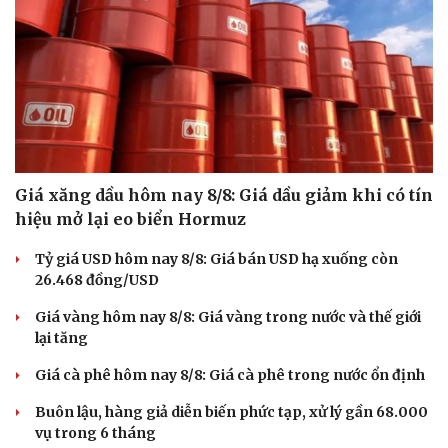
Giá xăng dầu hôm nay 8/8: Giá dầu giảm khi có tín
hiệu mở lại eo biển Hormuz
Tỷ giá USD hôm nay 8/8: Giá bán USD hạ xuống còn
26.468 đồng/USD
Văn hóa
Giải trí
Giá vàng hôm nay 8/8: Giá vàng trong nước và thế giới
Sân khấu - Điện ảnh
Nghệ sĩ
lại tăng
Văn học
Thời trang
Âm nhạc
Sao Việt
Giá cà phê hôm nay 8/8: Giá cà phê trong nước ổn định
Di sản
Buôn lậu, hàng giả diễn biến phức tạp, xử lý gần 68.000
vụ trong 6 tháng