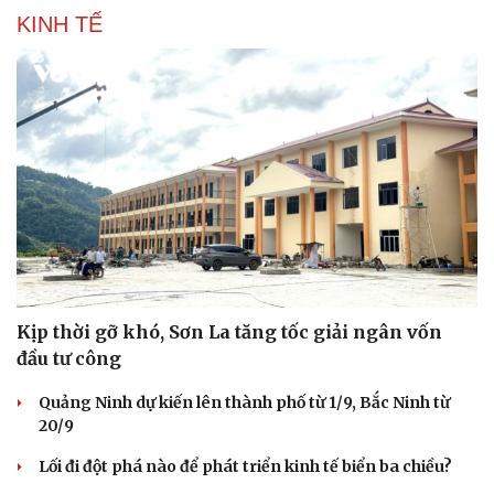
KINH TẾ
Kịp thời gỡ khó, Sơn La tăng tốc giải ngân vốn
đầu tư công
Du lịch
Podcast
Quảng Ninh dự kiến lên thành phố từ 1/9, Bắc Ninh từ
Tư vấn
Câu chuyện thời sự
20/9
Săn Tour
Đọc truyện đêm khuya
check-in
Cửa sổ tình yêu
Lối đi đột phá nào để phát triển kinh tế biển ba chiều?
Kể chuyện cho bé