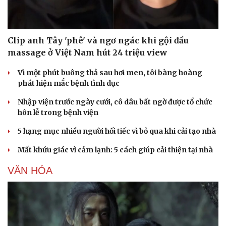
Clip anh Tây 'phê' và ngơ ngác khi gội đầu
massage ở Việt Nam hút 24 triệu view
Vì một phút buông thả sau hơi men, tôi bàng hoàng
phát hiện mắc bệnh tình dục
Nhập viện trước ngày cưới, cô dâu bất ngờ được tổ chức
hôn lễ trong bệnh viện
5 hạng mục nhiều người hối tiếc vì bỏ qua khi cải tạo nhà
Mất khứu giác vì cảm lạnh: 5 cách giúp cải thiện tại nhà
VĂN HÓA