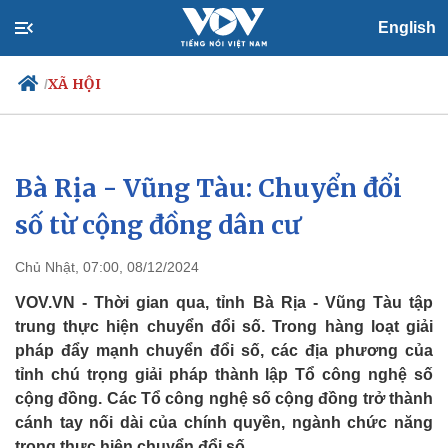
English
XÃ HỘI
/
Bà Rịa - Vũng Tàu: Chuyển đổi
Chính trị
Xã hội
Đảng
Tin 24h
số từ cộng đồng dân cư
Tổ chức nhân sự
Dự báo thời tiết
Quốc hội
Giáo dục
Chủ Nhật, 07:00, 08/12/2024
Nhận diện sự thật
Dấu ấn VOV
Việc làm
VOV.VN - Thời gian qua, tỉnh Bà Rịa - Vũng Tàu tập
Biển đảo
trung thực hiện chuyển đổi số. Trong hàng loạt giải
pháp đẩy mạnh chuyển đổi số, các địa phương của
tỉnh chú trọng giải pháp thành lập Tổ công nghệ số
cộng đồng. Các Tổ công nghệ số cộng đồng trở thành
cánh tay nối dài của chính quyền, ngành chức năng
trong thực hiện chuyển đổi số.