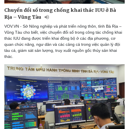
Chuyển đổi số trong chống khai thác IUU ở Bà
Rịa – Vũng Tàu
VOV.VN - Sở Nông nghiệp và phát triển nông thôn, tỉnh Bà Rịa –
Vũng Tàu cho biết, việc chuyển đổi số trong công tác chống khai
thác IUU đang được triển khai đồng bộ ở các địa phương, cơ
Sức khỏe
Đời sống
quan chức năng, ngư dân và các cảng cá trong việc quản lý đội
tàu cá, giám sát sản lượng, truy xuất nguồn gốc thủy sản khai
Dinh dưỡng - món ngon
Nhà đẹp
thác.
Cây thuốc
Blog
Sản phụ khoa
Tình yêu - Gia đình
Nhi khoa
Nam khoa
Làm đẹp - giảm cân
Phòng mạch online
Ăn sạch sống khỏe