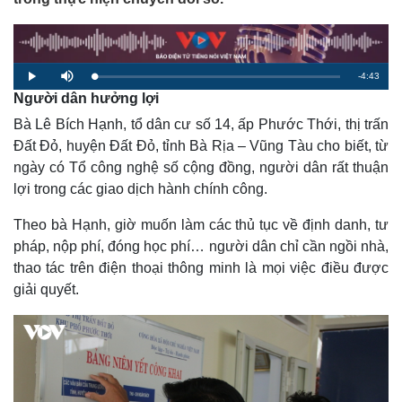
R
-
4:43
L
P
M
o
l
u
Người dân hưởng lợi
a
a
t
e
d
y
e
e
Bà Lê Bích Hạnh, tổ dân cư số 14, ấp Phước Thới, thị trấn
d
m
:
1
Đất Đỏ, huyện Đất Đỏ, tỉnh Bà Rịa – Vũng Tàu cho biết, từ
.
a
4
ngày có Tổ công nghệ số cộng đồng, người dân rất thuận
4
%
i
lợi trong các giao dịch hành chính công.
n
Theo bà Hạnh, giờ muốn làm các thủ tục về định danh, tư
i
pháp, nộp phí, đóng học phí… người dân chỉ cần ngồi nhà,
n
thao tác trên điện thoại thông minh là mọi việc điều được
giải quyết.
g
T
i
m
e