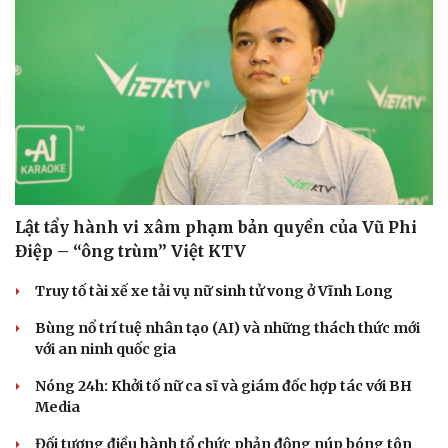
Lật tẩy hành vi xâm phạm bản quyền của Vũ Phi
Điệp – “ông trùm” Việt KTV
Truy tố tài xế xe tải vụ nữ sinh tử vong ở Vĩnh Long
Bùng nổ trí tuệ nhân tạo (AI) và những thách thức mới
với an ninh quốc gia
Nóng 24h: Khởi tố nữ ca sĩ và giám đốc hợp tác với BH
Media
Đối tượng điều hành tổ chức phản động núp bóng tôn