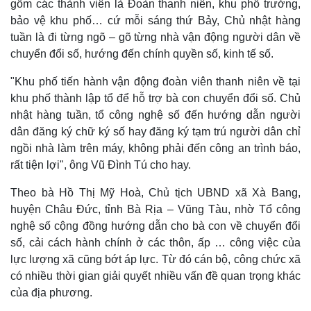
gồm các thành viên là Đoàn thanh niên, khu phố trưởng,
bảo vệ khu phố… cứ mỗi sáng thứ Bảy, Chủ nhật hàng
tuần là đi từng ngõ – gõ từng nhà vận động người dân về
chuyển đổi số, hướng đến chính quyền số, kinh tế số.
"Khu phố tiến hành vận động đoàn viên thanh niên về tại
khu phố thành lập tổ để hỗ trợ bà con chuyển đổi số. Chủ
nhật hàng tuần, tổ công nghệ số đến hướng dẫn người
dân đăng ký chữ ký số hay đăng ký tạm trú người dân chỉ
ngồi nhà làm trên máy, không phải đến công an trình báo,
rất tiện lợi", ông Vũ Đình Tú cho hay.
Theo bà Hồ Thị Mỹ Hoà, Chủ tịch UBND xã Xà Bang,
huyện Châu Đức, tỉnh Bà Rịa – Vũng Tàu, nhờ Tổ công
nghệ số cộng đồng hướng dẫn cho bà con về chuyển đổi
số, cải cách hành chính ở các thôn, ấp … công việc của
lực lượng xã cũng bớt áp lực. Từ đó cán bộ, công chức xã
có nhiều thời gian giải quyết nhiều vấn đề quan trọng khác
của địa phương.