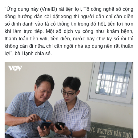
"Ứng dụng này (VneID) rất tiện lợi, Tổ công nghệ số cộng
đồng hướng dẫn cài đặt xong thì người dân chỉ cần điền
số định danh vào là có thông tin trong đó hết, tiện lợi hơn
khi làm trực tiếp. Một số dịch vụ công như khám bệnh,
thanh toán tiền wifi, tiền điện, nước hay chữ kỹ số rồi thì
không cần đi nữa, chỉ cần ngồi nhà áp dụng nên rất thuận
lợi", bà Hạnh chia sẻ.
Thế giới
Multimedia
Quan sát
Video
Cuộc sống đó đây
Ảnh
Hồ sơ
E-Magazine
Infographic