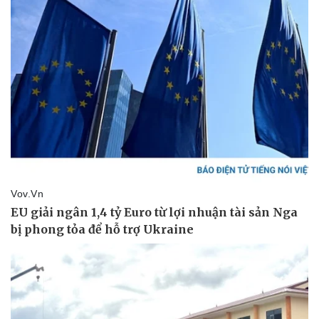
Doanh nghiệp
Công nghệ
Thông tin doanh nghiệp
Sành điệu
Doanh nghiệp 24h
Tin Công nghệ
Doanh nhân
Trải nghiệm
Vì cộng đồng
Chuyển đổi số