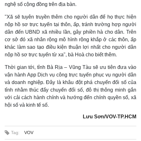
Vụ án
Vũ khí
nghệ số cộng đồng trên địa bàn.
Tin nóng
Việt Nam
Tư vấn luật
Phân tích
"Xã sẽ tuyên truyền thêm cho người dân để họ thực hiện
nộp hồ sơ trực tuyến tại thôn, ấp, tránh trường hợp người
dân đến UBND xã nhiều lần, gây phiền hà cho dân. Trên
cơ sở đó xã nhân rộng mô hình rộng khắp ở các thôn, ấp
khác làm sao tạo điều kiện thuận lợi nhất cho người dân
nộp hồ sơ trực tuyến từ xa", bà Hoà cho biết thêm.
Thời gian tới, tỉnh Bà Rịa – Vũng Tàu sẽ ưu tiên đưa vào
vận hành App Dịch vụ công trực tuyến phục vụ người dân
và doanh nghiệp. Đây là khâu đột phá chuyển đổi số của
tỉnh nhằm thúc đẩy chuyển đổi số, đô thị thông minh gắn
với cải cách hành chính và hướng đến chính quyền số, xã
hội số và kinh tế số.
Lưu Sơn/VOV-TP.HCM
Tag:
VOV