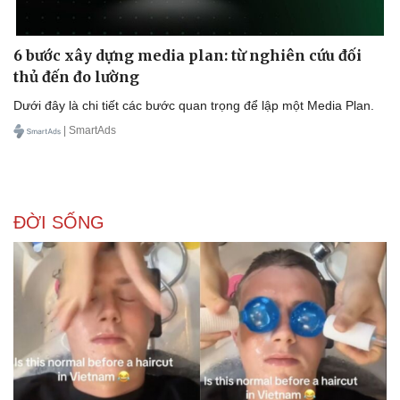
6 bước xây dựng media plan: từ nghiên cứu đối
thủ đến đo lường
Dưới đây là chi tiết các bước quan trọng để lập một Media Plan.
| SmartAds
ĐỜI SỐNG
Văn hóa
Giải trí
Sân khấu - Điện ảnh
Nghệ sĩ
Văn học
Thời trang
Âm nhạc
Sao Việt
Di sản