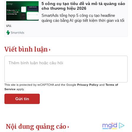
5 công cụ tạo tiêu đề và mô tả quảng cáo
cho thương hiệu 2026
SmartAds tổng hợp 5 công cụ tạo headline
quảng cáo bằng AI giúp tiết kiệm thời gian và tối
ưu.
Viết bình luận
This site is protected by reCAPTCHA and the Google
Privacy Policy
and
Terms of
Service
apply.
Gửi tin
Kinh tế
Thị trường
Bất động sản
Giá vàng
Khởi nghiệp
Tiêu dùng
Tỷ giá
Chứng khoán