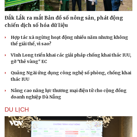
Đắk Lắk ra mắt Bản đồ số nông sản, phát động
chiến dịch số hóa dữ liệu
Hợp tác xã ngừng hoạt động nhiều năm nhưng không
thể giải thể, vì sao?
Sức khỏe
Đời sống
Vĩnh Long triển khai các giải pháp chống khai thác IUU,
Dinh dưỡng - món ngon
Nhà đẹp
gỡ "thẻ vàng" EC
Cây thuốc
Blog
Sản phụ khoa
Tình yêu - Gia đình
Quảng Ngãi ứng dụng công nghệ số phòng, chống khai
Nhi khoa
thác IUU
Nam khoa
Làm đẹp - giảm cân
Nâng cao năng lực thương mại điện tử cho cộng đồng
Phòng mạch online
doanh nghiệp Đà Nẵng
Ăn sạch sống khỏe
DU LỊCH