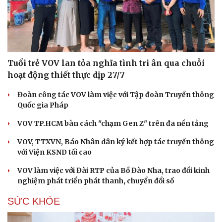
Tuổi trẻ VOV lan tỏa nghĩa tình tri ân qua chuỗi
hoạt động thiết thực dịp 27/7
Đoàn công tác VOV làm việc với Tập đoàn Truyền thông
Quốc gia Pháp
VOV TP.HCM bàn cách "chạm Gen Z" trên đa nền tảng
VOV, TTXVN, Báo Nhân dân ký kết hợp tác truyền thông
với Viện KSND tối cao
VOV làm việc với Đài RTP của Bồ Đào Nha, trao đổi kinh
nghiệm phát triển phát thanh, chuyển đổi số
SỨC KHỎE