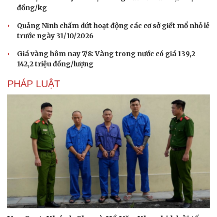
đồng/kg
Quảng Ninh chấm dứt hoạt động các cơ sở giết mổ nhỏ lẻ
trước ngày 31/10/2026
Giá vàng hôm nay 7/8: Vàng trong nước có giá 139,2-
142,2 triệu đồng/lượng
PHÁP LUẬT
Văn hóa
Giải trí
Sân khấu - Điện ảnh
Nghệ sĩ
Văn học
Thời trang
Âm nhạc
Sao Việt
Di sản