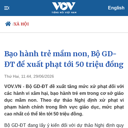
English
XÃ HỘI
/
Bạo hành trẻ mầm non, Bộ GD-
Chính trị
Xã hội
Đảng
Tin 24h
ĐT đề xuất phạt tới 50 triệu đồng
Tổ chức nhân sự
Dự báo thời tiết
Quốc hội
Giáo dục
Thứ Hai, 11:44, 29/06/2026
Nhận diện sự thật
Dấu ấn VOV
Việc làm
VOV.VN - Bộ GD-ĐT đề xuất tăng mức xử phạt đối với
Biển đảo
các hành vi xâm hại, bạo hành trẻ em trong cơ sở giáo
dục mầm non. Theo dự thảo Nghị định xử phạt vi
phạm hành chính trong lĩnh vực giáo dục, mức phạt
cao nhất có thể lên tới 50 triệu đồng.
Bộ GD-ĐT đang lấy ý kiến đối với dự thảo Nghị định quy