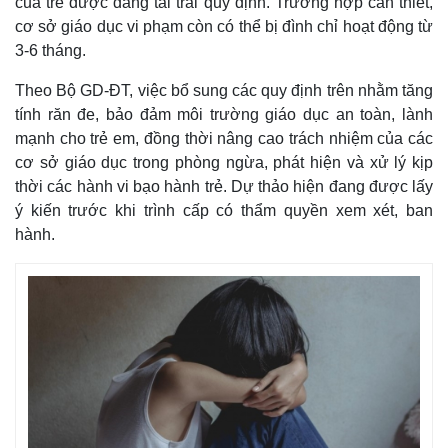
của trẻ được đăng tải trái quy định. Trường hợp cần thiết,
cơ sở giáo dục vi phạm còn có thể bị đình chỉ hoạt động từ
3-6 tháng.
Theo Bộ GD-ĐT, việc bổ sung các quy định trên nhằm tăng
tính răn đe, bảo đảm môi trường giáo dục an toàn, lành
mạnh cho trẻ em, đồng thời nâng cao trách nhiệm của các
cơ sở giáo dục trong phòng ngừa, phát hiện và xử lý kịp
thời các hành vi bạo hành trẻ. Dự thảo hiện đang được lấy
ý kiến trước khi trình cấp có thẩm quyền xem xét, ban
hành.
Thế giới
Multimedia
Quan sát
Video
Cuộc sống đó đây
Ảnh
Hồ sơ
E-Magazine
Infographic