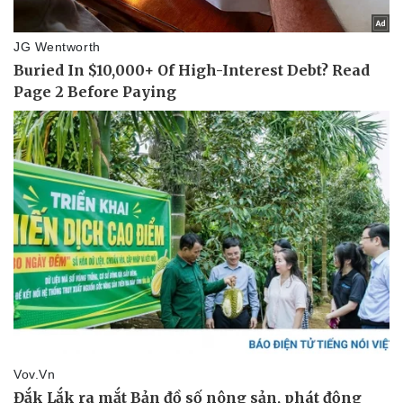
Vụ án
Vũ khí
Tin nóng
Việt Nam
Tư vấn luật
Phân tích