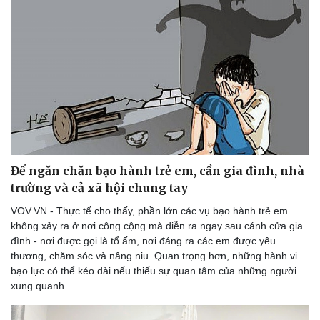
Thể thao
Ô tô - Xe máy
Bóng đá
Ô tô
Lịch thi đấu bóng đá
Xe máy
Thế giới thể thao
Tư vấn
eSports
Hậu trường
Để ngăn chăn bạo hành trẻ em, cần gia đình, nhà
trường và cả xã hội chung tay
VOV.VN - Thực tế cho thấy, phần lớn các vụ bạo hành trẻ em
không xảy ra ở nơi công cộng mà diễn ra ngay sau cánh cửa gia
đình - nơi được gọi là tổ ấm, nơi đáng ra các em được yêu
thương, chăm sóc và nâng niu. Quan trọng hơn, những hành vi
bạo lực có thể kéo dài nếu thiếu sự quan tâm của những người
xung quanh.