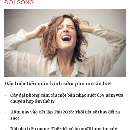
ĐỜI SỐNG
Doanh nghiệp
Công nghệ
Thông tin doanh nghiệp
Sành điệu
Doanh nghiệp 24h
Tin Công nghệ
Doanh nhân
Trải nghiệm
Vì cộng đồng
Chuyển đổi số
Dấu hiệu tiền mãn kinh sớm phụ nữ cần biết
Cây đại phong cầm tấu một bản nhạc suốt 639 năm vừa
chuyển hợp âm thứ 17
Hôm nay vào tiết lập Thu 2026: Thời tiết sẽ thay đổi ra
sao?
Bôi nhọ trên mạng: Thế giới xử lý người tung tin xúc