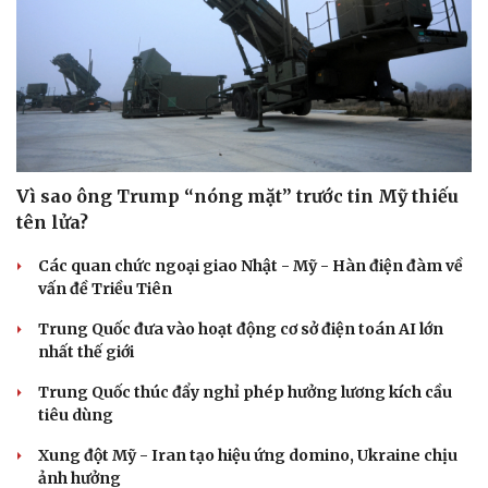
Vì sao ông Trump “nóng mặt” trước tin Mỹ thiếu
tên lửa?
Các quan chức ngoại giao Nhật - Mỹ - Hàn điện đàm về
vấn đề Triều Tiên
Trung Quốc đưa vào hoạt động cơ sở điện toán AI lớn
nhất thế giới
Du lịch
Podcast
Trung Quốc thúc đẩy nghỉ phép hưởng lương kích cầu
Tư vấn
Câu chuyện thời sự
tiêu dùng
Săn Tour
Đọc truyện đêm khuya
Xung đột Mỹ - Iran tạo hiệu ứng domino, Ukraine chịu
check-in
Cửa sổ tình yêu
ảnh hưởng
Kể chuyện cho bé