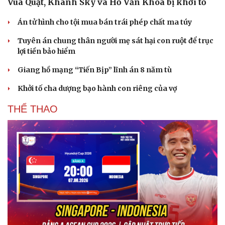
Vua Quạt, Khánh Sky và Hồ Văn Khoa bị khởi tố
Án tử hình cho tội mua bán trái phép chất ma túy
Tuyên án chung thân người mẹ sát hại con ruột để trục
lợi tiền bảo hiểm
Giang hồ mạng “Tiến Bịp” lĩnh án 8 năm tù
Khởi tố cha dượng bạo hành con riêng của vợ
THỂ THAO