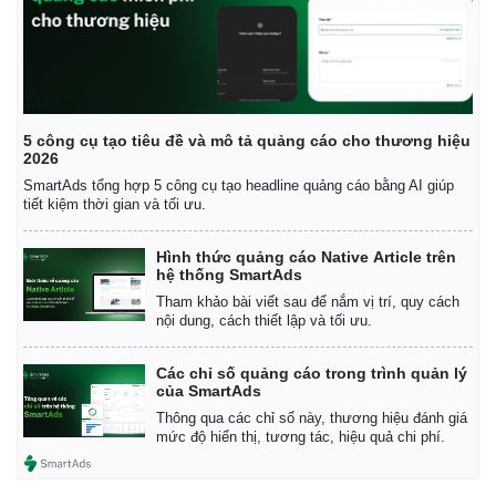
5 công cụ tạo tiêu đề và mô tả quảng cáo cho thương hiệu
2026
SmartAds tổng hợp 5 công cụ tạo headline quảng cáo bằng AI giúp
tiết kiệm thời gian và tối ưu.
Thể thao
Ô tô - Xe máy
Hình thức quảng cáo Native Article trên
Bóng đá
Ô tô
hệ thống SmartAds
Lịch thi đấu bóng đá
Xe máy
Tham khảo bài viết sau để nắm vị trí, quy cách
Thế giới thể thao
Tư vấn
nội dung, cách thiết lập và tối ưu.
eSports
Hậu trường
Các chỉ số quảng cáo trong trình quản lý
của SmartAds
Thông qua các chỉ số này, thương hiệu đánh giá
mức độ hiển thị, tương tác, hiệu quả chi phí.