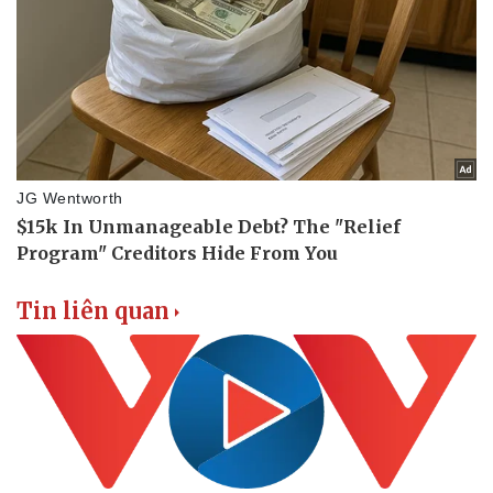
Tin liên quan
Văn hóa
Giải trí
Sân khấu - Điện ảnh
Nghệ sĩ
Văn học
Thời trang
Âm nhạc
Sao Việt
Di sản