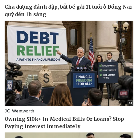
Sức khỏe
Đời sống
Dinh dưỡng - món ngon
Nhà đẹp
Cây thuốc
Blog
Sản phụ khoa
Tình yêu - Gia đình
Nhi khoa
Nam khoa
Làm đẹp - giảm cân
Phòng mạch online
Ăn sạch sống khỏe