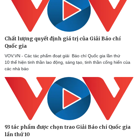
Chất lượng quyết định giá trị của Giải Báo chí
Quốc gia
VOV.VN - Các tác phẩm đoạt giải Báo chí Quốc gia lần thứ
10 thể hiện tinh thần lao động, sáng tạo, tinh thần cống hiến của
các nhà báo
Du lịch
Podcast
Tư vấn
Câu chuyện thời sự
Săn Tour
Đọc truyện đêm khuya
check-in
Cửa sổ tình yêu
Kể chuyện cho bé
Hạt giống tâm hồn
93 tác phẩm được chọn trao Giải Báo chí Quốc gia
lần thứ 10