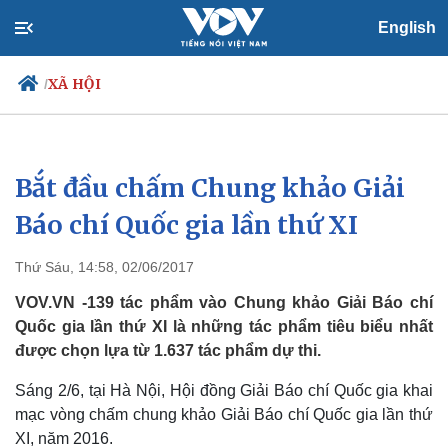
English
XÃ HỘI
/
Bắt đầu chấm Chung khảo Giải
Chính trị
Xã hội
Đảng
Tin 24h
Báo chí Quốc gia lần thứ XI
Tổ chức nhân sự
Dự báo thời tiết
Quốc hội
Giáo dục
Thứ Sáu, 14:58, 02/06/2017
Nhận diện sự thật
Dấu ấn VOV
Việc làm
VOV.VN -139 tác phẩm vào Chung khảo Giải Báo chí
Biển đảo
Quốc gia lần thứ XI là những tác phẩm tiêu biểu nhất
được chọn lựa từ 1.637 tác phẩm dự thi.
Sáng 2/6, tại Hà Nội, Hội đồng Giải Báo chí Quốc gia khai
mạc vòng chấm chung khảo Giải Báo chí Quốc gia lần thứ
XI, năm 2016.