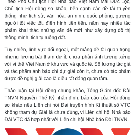
Theo Phó Chủ tịch Hội Nhà báo Việt Nam Mai Đức Lộc,
Chủ tịch Hội đồng sơ khảo, bên cạnh các đề tài truyền
thống như lịch sử, văn hóa, an ninh, quốc phòng, gương
người tốt việc tốt, điển hình tiên tiến, năm nay nhiều tác
phẩm khai thác những vấn đề mới như xây dựng đô thị
thông minh, tích tụ ruộng đất.
Tuy nhiên, lĩnh vực đối ngoại, một mảng đề tài quan trọng
nhưng lượng bài tham dự ít, chưa phản ánh tương xứng
với vị thế Việt Nam ở khu vực và quốc tế. Số lượng tác giả
Kinh tế
Thị trường
và tác phẩm ảnh báo chí dự giải còn ít, chưa có tác phẩm
Bất động sản
Giá vàng
được đề nghị giải cao là điều rất đáng quan tâm.
Khởi nghiệp
Tiêu dùng
Tỷ giá
Thảo luận tại Hội đồng chung khảo, Tổng Giám đốc Đài
Chứng khoán
TNVN Nguyễn Thế Kỷ nhận định, báo cáo của Hội đồng
Giá cà phê
sơ khảo nêu Liên chi hội Đài truyền hình Kĩ thuật số VTC
không tham dự Giải là chưa đúng, vì Liên chi hội Nhà báo
Đài VTC đã hợp nhất với Liên chi hội Nhà báo Đài TNVN.