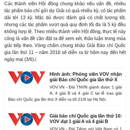
Các thành viên Hội đồng chung khảo nêu vấn đề, nhiều
tác phẩm báo chí gửi dự Giải có quá nhiều kỳ, có tác phẩm
dài tới 13 kỳ. Mặc dù được đánh giá có chất lượng tốt,
nhưng các tác phẩm vượt quá quy định tối đa là 5 kỳ đều
không hợp lệ. Theo nhiều thành viên Hội đồng, thực tế này
cũng là vấn đề cần đặt ra để xem xét, thảo luận trong mùa
giải tiếp theo. Vòng chấm chung khảo Giải Báo chí Quốc
gia lần thứ 11 – năm 2016 sẽ diễn ra từ hôm nay đến hết
ngày mai (3/6)./.
Pháp luật
Quân sự - Quốc phòng
Hình ảnh: Phóng viên VOV nhận
Vụ án
Vũ khí
giải Báo chí Quốc gia lần thứ X
Tin nóng
Việt Nam
VOV.VN - Đài TNVN giành được 1 giải
Tư vấn luật
Phân tích
A, 4 giải B và 4 giải C tại lễ trao giải
Báo chí Quốc gia lần thứ X diễn ra tối 21/6 tại Hà Nội.
Giải báo chí Quốc gia lần thứ 10:
VOV đạt 1 giải A và 4 giải B
VOV.VN - Đài Tiếng nói Việt Nam có 1