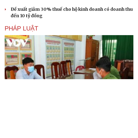
Đề xuất giảm 30% thuế cho hộ kinh doanh có doanh thu
đến 10 tỷ đồng
PHÁP LUẬT
Bổ sung thẩm quyền xử phạt vi phạm hành chính
với nhiều chức danh
Công an xử lý vụ bảo mẫu có hành vi bạo hành trẻ em tại