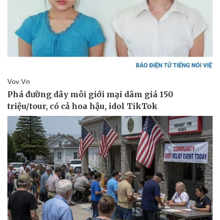
Doanh nghiệp
Công nghệ
Thông tin doanh nghiệp
Sành điệu
Doanh nghiệp 24h
Tin Công nghệ
Doanh nhân
Trải nghiệm
Vì cộng đồng
Chuyển đổi số