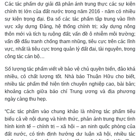
Các tác phẩm dự giải đã phản ánh trung thực các sự kiện
chính trị lớn của đất nước trong năm 2016 - năm có nhiều
sự kiện trọng đại. Đa số các tác phẩm tập trung vào lĩnh
vực xây dựng Đảng, hệ thống chính trị; xây dựng nông
thôn mới và tích tụ ruộng đất; vấn đề ô nhiễm môi trường;
vấn đề đấu tranh chống tham nhũng, tiêu cực trên các lĩnh
vực, nhất là tiêu cực trong quản lý đất đai, tài nguyên, trong
công tác cán bộ…
Số lượng tác phẩm viết về bảo vệ chủ quyền biển, đảo khá
Thế giới
Multimedia
nhiều, có chất lượng tốt. Nhà báo Thuận Hữu cho biết,
Quan sát
Video
nhiều tác phẩm thể hiện tính chuyên nghiệp cao, bài bản;
Cuộc sống đó đây
Ảnh
khoảng cách giữa báo chí Trung ương và địa phương
Hồ sơ
E-Magazine
Infographic
ngày càng thu hẹp.
“Các tác phẩm vào chung khảo là những tác phẩm tiêu
biểu cả về nội dung và hình thức, phản ánh trung thực tình
hình kinh tế – chính trị – xã hội – an ninh quốc phòng của
đất nước, có tính định hướng dư luận xã hội, nhiều tác