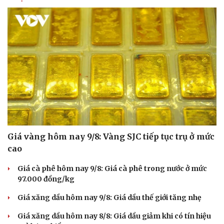
Giá vàng hôm nay 9/8: Vàng SJC tiếp tục trụ ở mức
cao
Giá cà phê hôm nay 9/8: Giá cà phê trong nước ở mức
Du lịch
Podcast
97.000 đồng/kg
Tư vấn
Câu chuyện thời sự
Giá xăng dầu hôm nay 9/8: Giá dầu thế giới tăng nhẹ
Săn Tour
Đọc truyện đêm khuya
check-in
Cửa sổ tình yêu
Giá xăng dầu hôm nay 8/8: Giá dầu giảm khi có tín hiệu
Kể chuyện cho bé