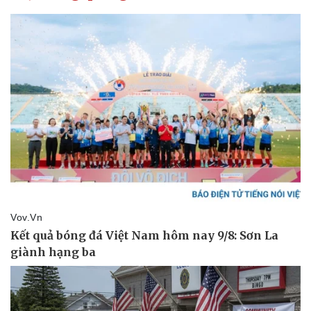
Vụ án
Vũ khí
Tin nóng
Việt Nam
Tư vấn luật
Phân tích