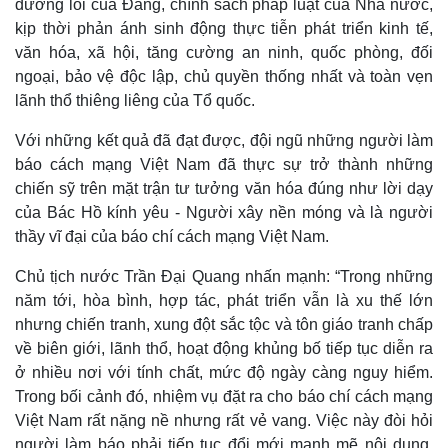
đường lối của Đảng, chính sách pháp luật của Nhà nước,
kịp thời phản ánh sinh động thực tiễn phát triển kinh tế,
văn hóa, xã hội, tăng cường an ninh, quốc phòng, đối
ngoại, bảo vệ độc lập, chủ quyền thống nhất và toàn vẹn
lãnh thổ thiêng liêng của Tổ quốc.
Với những kết quả đã đạt được, đội ngũ những người làm
báo cách mạng Việt Nam đã thực sự trở thành những
chiến sỹ trên mặt trận tư tưởng văn hóa đúng như lời dạy
của Bác Hồ kính yêu - Người xây nền móng và là người
thầy vĩ đại của báo chí cách mạng Việt Nam.
Chủ tịch nước Trần Đại Quang nhấn mạnh: “Trong những
Thế giới
Multimedia
năm tới, hòa bình, hợp tác, phát triển vẫn là xu thế lớn
Quan sát
Video
nhưng chiến tranh, xung đột sắc tộc và tôn giáo tranh chấp
Cuộc sống đó đây
Ảnh
về biên giới, lãnh thổ, hoạt động khủng bố tiếp tục diễn ra
Hồ sơ
E-Magazine
ở nhiều nơi với tính chất, mức độ ngày càng nguy hiểm.
Infographic
Trong bối cảnh đó, nhiệm vụ đặt ra cho báo chí cách mạng
Việt Nam rất nặng nề nhưng rất vẻ vang. Việc này đòi hỏi
người làm báo phải tiếp tục đổi mới mạnh mẽ nội dung,