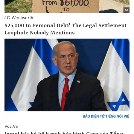
Thể thao
Ô tô - Xe máy
Bóng đá
Ô tô
Lịch thi đấu bóng đá
Xe máy
Thế giới thể thao
Tư vấn
eSports
Hậu trường