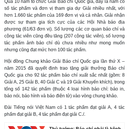
Qua 10 năm tổ chức Giải Báo chí Quốc gia, đây là năm có
số tác phẩm và đơn vị tham gia dự Giải nhiều nhất, với
hơn 1.660 tác phẩm của 169 đơn vị và cá nhân. Giải nhận
được sự tham gia tích cực của các Hội Nhà báo địa
phương (61/63 đơn vị). Số lượng các cơ quan báo chí và
cộng tác viên cũng đều tăng (207 cộng tác viên), số lượng
tác phẩm ảnh báo chí dù chưa nhiều như mong muốn
nhưng cũng đạt mức hơn 100 tác phẩm.
Hội đồng Chung khảo Giải Báo chí Quốc gia lần thứ X –
năm 2015 đã quyết định trao tặng giải thưởng Báo chí
Quốc gia cho 92 tác phẩm báo chí xuất sắc nhất (gồm: 8
Giải A, 25 Giải B, 40 Giải C và 19 Giải Khuyến khích), trong
tổng số 142 tác phẩm (thuộc 4 loại hình báo chí: báo in,
báo nói, báo hình và báo điện tử) vào vòng chung khảo.
Kinh tế
Thị trường
Đài Tiếng nói Việt Nam có 1 tác phẩm đạt giải A, 4 tác
Bất động sản
Giá vàng
Khởi nghiệp
Tiêu dùng
phẩm đạt giải B, 4 tác phẩm đạt giải C./.
Tỷ giá
Chứng khoán
Thủ tướng: Báo chí phải là kênh