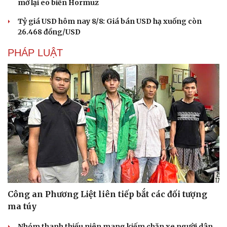
mở lại eo biển Hormuz
Hạt giống tâm hồn
Tỷ giá USD hôm nay 8/8: Giá bán USD hạ xuống còn
26.468 đồng/USD
PHÁP LUẬT
Công an Phương Liệt liên tiếp bắt các đối tượng
ma túy
Nhóm thanh thiếu niên mang kiếm chặn xe người dân