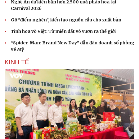
Nghệ An dự kiến bắn hơn 2.500 quả pháo hoa tại
Carnival 2026
Gỡ "điểm nghẽn", kiến tạo nguồn cầu cho xuất bản
Tinh hoa võ Việt: Từ miền đất võ vươn ra thế giới
“Spider-Man: Brand New Day” dẫn đầu doanh số phòng
vé Mỹ
KINH TẾ
Văn hóa
Giải trí
Sân khấu - Điện ảnh
Nghệ sĩ
Văn học
Thời trang
Âm nhạc
Sao Việt
Di sản