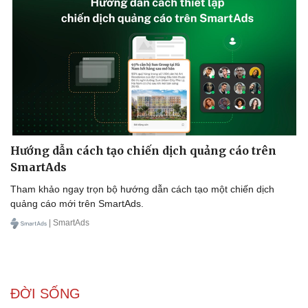
Sức khỏe
Đời sống
Dinh dưỡng - món ngon
Nhà đẹp
Cây thuốc
Blog
Hướng dẫn cách tạo chiến dịch quảng cáo trên
Sản phụ khoa
Tình yêu - Gia đình
SmartAds
Nhi khoa
Nam khoa
Tham khảo ngay trọn bộ hướng dẫn cách tạo một chiến dịch
Làm đẹp - giảm cân
quảng cáo mới trên SmartAds.
Phòng mạch online
| SmartAds
Ăn sạch sống khỏe
ĐỜI SỐNG