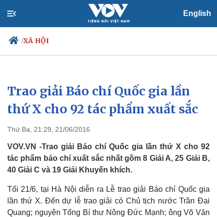
English
XÃ HỘI
/
Trao giải Báo chí Quốc gia lần
Chính trị
Xã hội
Đảng
Tin 24h
thứ X cho 92 tác phẩm xuất sắc
Tổ chức nhân sự
Dự báo thời tiết
Quốc hội
Giáo dục
Thứ Ba, 21:29, 21/06/2016
Nhận diện sự thật
Dấu ấn VOV
Việc làm
VOV.VN -Trao giải Báo chí Quốc gia lần thứ X cho 92
Biển đảo
tác phẩm báo chí xuất sắc nhất gồm 8 Giải A, 25 Giải B,
40 Giải C và 19 Giải Khuyến khích.
Tối 21/6, tại Hà Nội diễn ra Lễ trao giải Báo chí Quốc gia
lần thứ X. Đến dự lễ trao giải có Chủ tịch nước Trần Đại
Quang; nguyên Tổng Bí thư Nông Đức Mạnh; ông Võ Văn