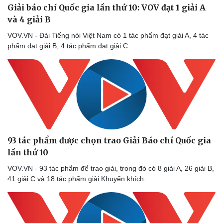
Giải báo chí Quốc gia lần thứ 10: VOV đạt 1 giải A
và 4 giải B
VOV.VN - Đài Tiếng nói Việt Nam có 1 tác phẩm đạt giải A, 4 tác
phẩm đạt giải B, 4 tác phẩm đạt giải C.
Doanh nghiệp
Công nghệ
Thông tin doanh nghiệp
Sành điệu
Doanh nghiệp 24h
Tin Công nghệ
Doanh nhân
Trải nghiệm
Vì cộng đồng
Chuyển đổi số
93 tác phẩm được chọn trao Giải Báo chí Quốc gia
lần thứ 10
VOV.VN - 93 tác phẩm để trao giải, trong đó có 8 giải A, 26 giải B,
41 giải C và 18 tác phẩm giải Khuyến khích.