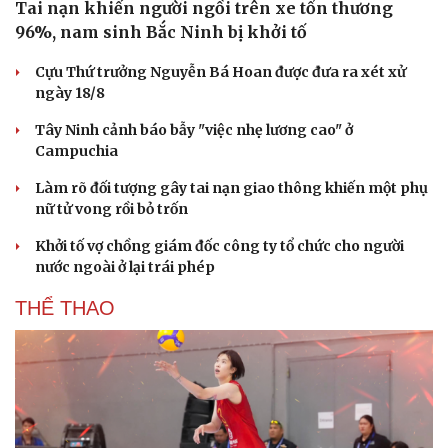
Tai nạn khiến người ngồi trên xe tổn thương
96%, nam sinh Bắc Ninh bị khởi tố
Cựu Thứ trưởng Nguyễn Bá Hoan được đưa ra xét xử
ngày 18/8
Tây Ninh cảnh báo bẫy "việc nhẹ lương cao" ở
Campuchia
Làm rõ đối tượng gây tai nạn giao thông khiến một phụ
nữ tử vong rồi bỏ trốn
Khởi tố vợ chồng giám đốc công ty tổ chức cho người
nước ngoài ở lại trái phép
THỂ THAO