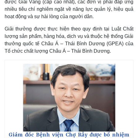
được Giải Vàng (cấp cao nhất), các đơn vị phải đáp ứng
nhiều tiêu chí nghiêm ngặt về năng lực quản lý, hiệu quả
hoạt động và sự hài lòng của người dân.
Giải thưởng được thực hiện theo quy định tại Luật Chất
lượng sản phẩm, hàng hóa, dịch vụ và thuộc hệ thống Giải
thưởng quốc tế Châu Á – Thái Bình Dương (GPEA) của
Tổ chức chất lượng Châu Á – Thái Bình Dương.
Thế giới
Multimedia
Quan sát
Video
Cuộc sống đó đây
Ảnh
Hồ sơ
E-Magazine
Infographic
Giám đốc Bệnh viện Chợ Rẫy được bổ nhiệm