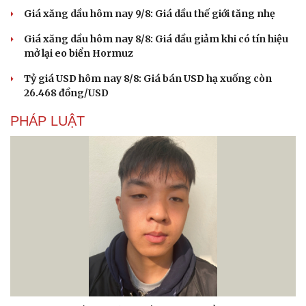
Giá xăng dầu hôm nay 9/8: Giá dầu thế giới tăng nhẹ
Giá xăng dầu hôm nay 8/8: Giá dầu giảm khi có tín hiệu
mở lại eo biển Hormuz
Tỷ giá USD hôm nay 8/8: Giá bán USD hạ xuống còn
26.468 đồng/USD
PHÁP LUẬT
Văn hóa
Giải trí
Sân khấu - Điện ảnh
Nghệ sĩ
Văn học
Thời trang
Âm nhạc
Sao Việt
Di sản