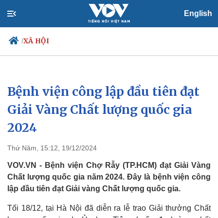
English
XÃ HỘI
/
Bệnh viện công lập đầu tiên đạt
Chính trị
Xã hội
Đảng
Tin 24h
Giải Vàng Chất lượng quốc gia
Tổ chức nhân sự
Dự báo thời tiết
2024
Quốc hội
Giáo dục
Nhận diện sự thật
Dấu ấn VOV
Việc làm
Thứ Năm, 15:12, 19/12/2024
Biển đảo
VOV.VN - Bệnh viện Chợ Rẫy (TP.HCM) đạt Giải Vàng
Chất lượng quốc gia năm 2024. Đây là bệnh viện công
lập đầu tiên đạt Giải vàng Chất lượng quốc gia.
Tối 18/12, tại Hà Nội đã diễn ra lễ trao Giải thưởng Chất