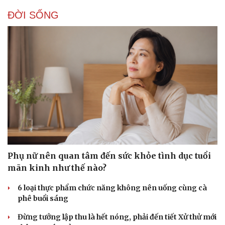
ĐỜI SỐNG
Doanh nghiệp
Công nghệ
Thông tin doanh nghiệp
Sành điệu
Doanh nghiệp 24h
Tin Công nghệ
Doanh nhân
Trải nghiệm
Vì cộng đồng
Chuyển đổi số
Phụ nữ nên quan tâm đến sức khỏe tình dục tuổi
mãn kinh như thế nào?
6 loại thực phẩm chức năng không nên uống cùng cà
phê buổi sáng
Đừng tưởng lập thu là hết nóng, phải đến tiết Xử thử mới