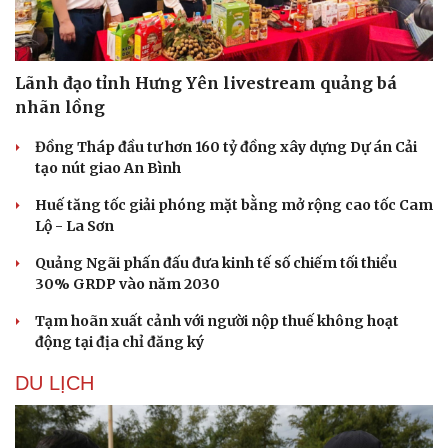
Lãnh đạo tỉnh Hưng Yên livestream quảng bá
nhãn lồng
Đồng Tháp đầu tư hơn 160 tỷ đồng xây dựng Dự án Cải
Sức khỏe
Đời sống
tạo nút giao An Bình
Dinh dưỡng - món ngon
Nhà đẹp
Cây thuốc
Blog
Huế tăng tốc giải phóng mặt bằng mở rộng cao tốc Cam
Sản phụ khoa
Tình yêu - Gia đình
Lộ - La Sơn
Nhi khoa
Quảng Ngãi phấn đấu đưa kinh tế số chiếm tối thiểu
Nam khoa
30% GRDP vào năm 2030
Làm đẹp - giảm cân
Phòng mạch online
Tạm hoãn xuất cảnh với người nộp thuế không hoạt
Ăn sạch sống khỏe
động tại địa chỉ đăng ký
DU LỊCH