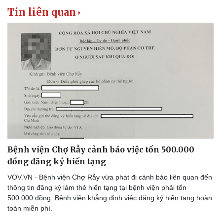
Thể thao
Ô tô - Xe máy
Tin liên quan
Bóng đá
Ô tô
Lịch thi đấu bóng đá
Xe máy
Thế giới thể thao
Tư vấn
eSports
Hậu trường
Bệnh viện Chợ Rẫy cảnh báo việc tốn 500.000
đồng đăng ký hiến tạng
VOV.VN - Bệnh viện Chợ Rẫy vừa phát đi cảnh báo liên quan đến
thông tin đăng ký làm thẻ hiến tạng tại bệnh viện phải tốn
500.000 đồng. Bệnh viện khẳng định việc đăng ký hiến tạng hoàn
toàn miễn phí.