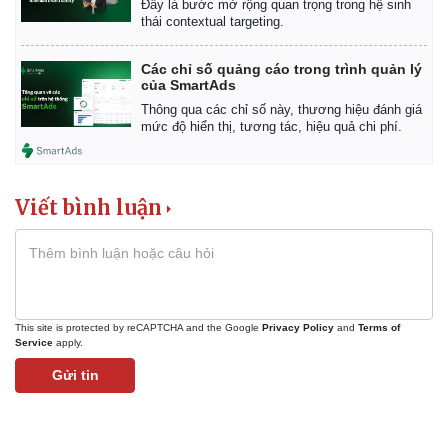
Đây là bước mở rộng quan trọng trong hệ sinh
Giá cà phê
thái contextual targeting.
Các chỉ số quảng cáo trong trình quản lý
của SmartAds
Thông qua các chỉ số này, thương hiệu đánh giá
mức độ hiển thị, tương tác, hiệu quả chi phí.
Viết bình luận
This site is protected by reCAPTCHA and the Google
Privacy Policy
and
Terms of
Service
apply.
Gửi tin