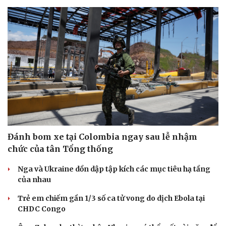
Đánh bom xe tại Colombia ngay sau lễ nhậm
chức của tân Tổng thống
Nga và Ukraine dồn dập tập kích các mục tiêu hạ tầng
Du lịch
Podcast
của nhau
Tư vấn
Câu chuyện thời sự
Trẻ em chiếm gần 1/3 số ca tử vong do dịch Ebola tại
Săn Tour
Đọc truyện đêm khuya
CHDC Congo
check-in
Cửa sổ tình yêu
Kể chuyện cho bé