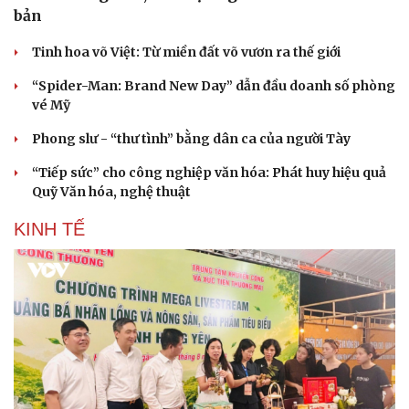
bản
Tinh hoa võ Việt: Từ miền đất võ vươn ra thế giới
“Spider-Man: Brand New Day” dẫn đầu doanh số phòng
vé Mỹ
Phong slư - “thư tình” bằng dân ca của người Tày
“Tiếp sức” cho công nghiệp văn hóa: Phát huy hiệu quả
Quỹ Văn hóa, nghệ thuật
KINH TẾ