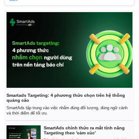
Smartads Targeting: 4 phương thức chọn trên hệ thống
quảng cáo
Kinh tế
Thị trường
SmartAds tập trung vào việc nhắm đúng đối tượng, đúng ngữ cảnh
và thời điểm để tối ưu.
Bất động sản
Giá vàng
Khởi nghiệp
Tiêu dùng
SmartAds chính thức ra mắt tính năng
Tỷ giá
Targeting theo 'cảm xúc'
Chứng khoán