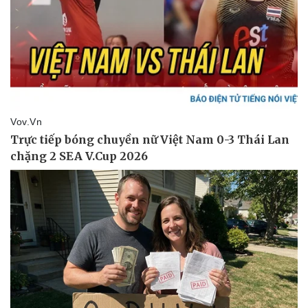
Vụ án
Vũ khí
Tin nóng
Việt Nam
Tư vấn luật
Phân tích