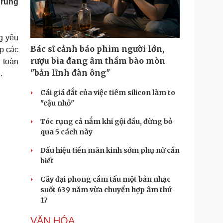
Trung
Doanh nghiệp 24h
Tin Công nghệ
Doanh nhân
Trải nghiệm
ì cộng đồng
Chuyển đổi số
g yêu
Bác sĩ cảnh báo phim người lớn,
úp các
u lịch
Podcast
rượu bia đang âm thầm bào mòn
 toàn
Tư vấn
Câu chuyện thời sự
"bản lĩnh đàn ông"
.
Săn Tour
Đọc truyện đêm khuya
heck-in
Cửa sổ tình yêu
Cái giá đắt của việc tiêm silicon làm to
Kể chuyện cho bé
"cậu nhỏ"
Hạt giống tâm hồn
Tóc rụng cả nắm khi gội đầu, đừng bỏ
qua 5 cách này
Dấu hiệu tiền mãn kinh sớm phụ nữ cần
biết
Cây đại phong cầm tấu một bản nhạc
suốt 639 năm vừa chuyển hợp âm thứ
17
VĂN HÓA