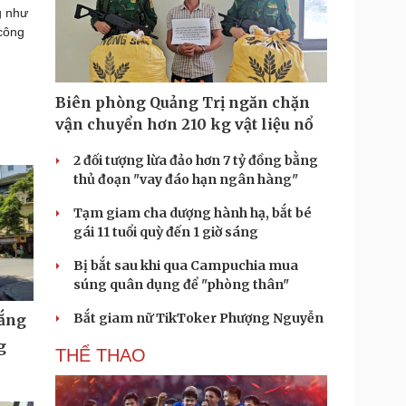
g như
 công
Biên phòng Quảng Trị ngăn chặn
vận chuyển hơn 210 kg vật liệu nổ
2 đối tượng lừa đảo hơn 7 tỷ đồng bằng
thủ đoạn "vay đáo hạn ngân hàng"
Tạm giam cha dượng hành hạ, bắt bé
gái 11 tuổi quỳ đến 1 giờ sáng
Bị bắt sau khi qua Campuchia mua
súng quân dụng để "phòng thân"
Bắt giam nữ TikToker Phượng Nguyễn
nắng
g
THỂ THAO