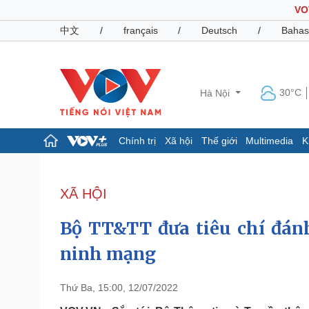
VO
中文
/
français
/
Deutsch
/
Bahas
30°C
Hà Nội
Chính trị
Xã hội
Thế giới
Multimedia
K
Chính trị
Xã hội
Đảng
Tin 24h
XÃ HỘI
Tổ chức nhân sự
Dự báo thời tiết
Quốc hội
Giáo dục
Bộ TT&TT đưa tiêu chí đánh
Nhận diện sự thật
Dấu ấn VOV
Việc làm
ninh mạng
Biển đảo
Pháp luật
Quân sự - Quốc phòng
Thứ Ba, 15:00, 12/07/2022
Vụ án
Vũ khí