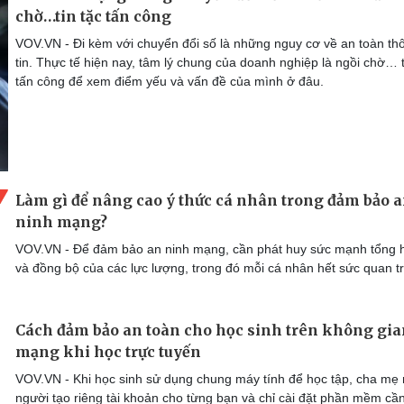
chờ…tin tặc tấn công
VOV.VN - Đi kèm với chuyển đổi số là những nguy cơ về an toàn th
tin. Thực tế hiện nay, tâm lý chung của doanh nghiệp là ngồi chờ… t
tấn công để xem điểm yếu và vấn đề của mình ở đâu.
Làm gì để nâng cao ý thức cá nhân trong đảm bảo 
ninh mạng?
VOV.VN - Để đảm bảo an ninh mạng, cần phát huy sức mạnh tổng 
và đồng bộ của các lực lượng, trong đó mỗi cá nhân hết sức quan t
Cách đảm bảo an toàn cho học sinh trên không gi
mạng khi học trực tuyến
VOV.VN - Khi học sinh sử dụng chung máy tính để học tập, cha mẹ 
người tạo riêng tài khoản cho từng bạn và chỉ cài đặt phần mềm cần 