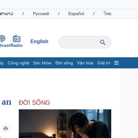
ສາລາວ
/
Русский
/
Español
/
ไทย
English
dcast
Radio
ệp
Công nghệ
Sức khỏe
Đời sống
Văn hóa
Giải trí
inh tế
Thị trường
ất động sản
Giá vàng
hởi nghiệp
Tiêu dùng
Tỷ giá
 an
ĐỜI SỐNG
Chứng khoán
Giá cà phê
oanh nghiệp
Công nghệ
hông tin doanh nghiệp
Sành điệu