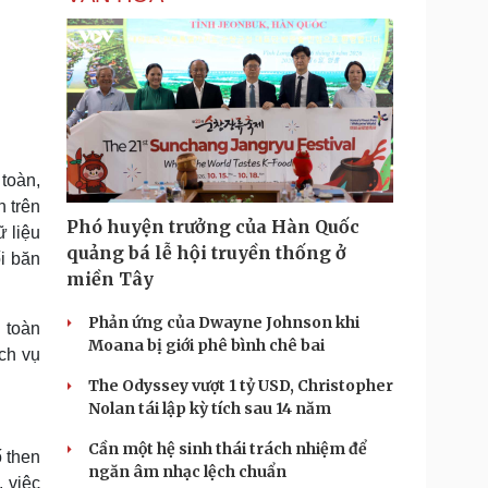
 toàn,
 trên
Phó huyện trưởng của Hàn Quốc
 liệu
quảng bá lễ hội truyền thống ở
i băn
miền Tây
Phản ứng của Dwayne Johnson khi
 toàn
Moana bị giới phê bình chê bai
ịch vụ
The Odyssey vượt 1 tỷ USD, Christopher
Nolan tái lập kỳ tích sau 14 năm
Cần một hệ sinh thái trách nhiệm để
 then
ngăn âm nhạc lệch chuẩn
, việc