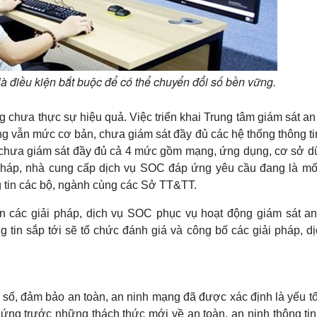
à điều kiện bắt buộc để có thể chuyển đổi số bền vững.
g chưa thực sự hiệu quả. Việc triển khai Trung tâm giám sát an
 vẫn mức cơ bản, chưa giám sát đầy đủ các hệ thống thông tin
 chưa giám sát đầy đủ cả 4 mức gồm mạng, ứng dụng, cơ sở dữ
ải pháp, nhà cung cấp dịch vụ SOC đáp ứng yêu cầu đang là mố
g tin các bộ, ngành cùng các Sở TT&TT.
 các giải pháp, dịch vụ SOC phục vụ hoạt động giám sát an
ng tin sắp tới sẽ tổ chức đánh giá và công bố các giải pháp, d
 số, đảm bảo an toàn, an ninh mạng đã được xác định là yếu tố
Đứng trước những thách thức mới về an toàn, an ninh thông tin