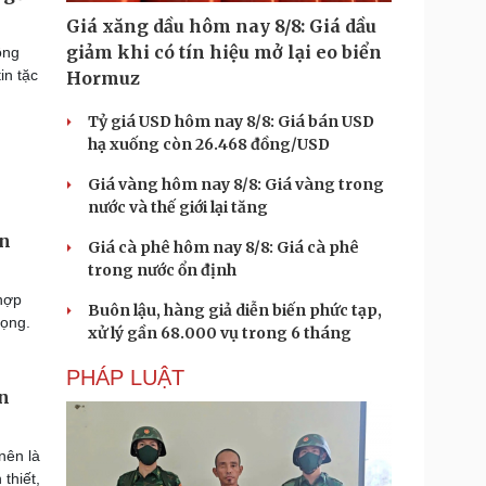
Giá xăng dầu hôm nay 8/8: Giá dầu
giảm khi có tín hiệu mở lại eo biển
ông
in tặc
Hormuz
Tỷ giá USD hôm nay 8/8: Giá bán USD
hạ xuống còn 26.468 đồng/USD
Giá vàng hôm nay 8/8: Giá vàng trong
nước và thế giới lại tăng
an
Giá cà phê hôm nay 8/8: Giá cà phê
trong nước ổn định
hợp
Buôn lậu, hàng giả diễn biến phức tạp,
rọng.
xử lý gần 68.000 vụ trong 6 tháng
PHÁP LUẬT
an
nên là
thiết,