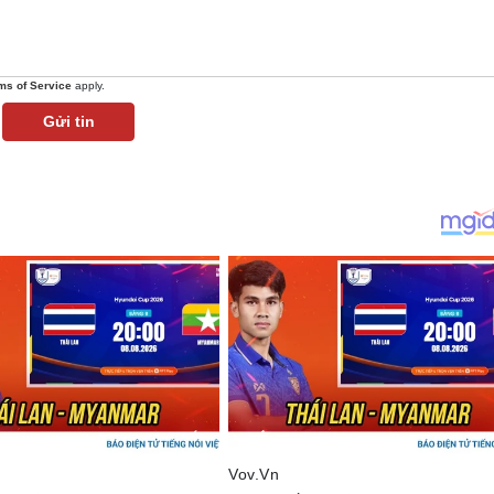
ms of Service
apply.
Gửi tin