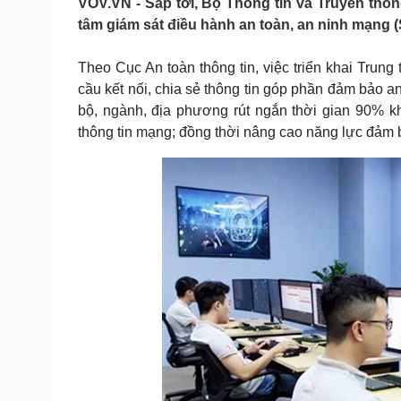
VOV.VN - Sắp tới, Bộ Thông tin và Truyền thôn
Tin nóng
Việt Nam
tâm giám sát điều hành an toàn, an ninh mạng 
Tư vấn luật
Phân tích
Theo Cục An toàn thông tin, việc triển khai Trun
cầu kết nối, chia sẻ thông tin góp phần đảm bảo a
Sức khỏe
Đời sống
bộ, ngành, địa phương rút ngắn thời gian 90% kh
Dinh dưỡng - món ngon
Nhà đẹp
thông tin mạng; đồng thời nâng cao năng lực đảm b
Cây thuốc
Blog
Sản phụ khoa
Tình yêu - Gia đình
Nhi khoa
Nam khoa
Làm đẹp - giảm cân
Phòng mạch online
Ăn sạch sống khỏe
Cải chính