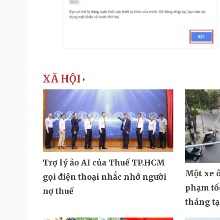
XÃ HỘI
Trợ lý ảo AI của Thuế TP.HCM
Một xe ô
gọi điện thoại nhắc nhở người
phạm tốc
nợ thuế
tháng t