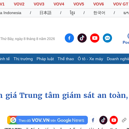
V1
VOV2
VOV3
VOV4
VOV5
VOV6
VOV GT
a Indonesia
/
日本語
/
ខ្មែរ
/
한국어
/
ພາ
Thứ Bảy, ngày 8 tháng 8 năm 2026
Po
inh tế
Thị trường
Pháp luật
Thể thao
Ô tô - Xe máy
Doanh nghi
Thế giới
Multimedia
K
Quan sát
Video
B
Cuộc sống đó đây
Ảnh
K
Hồ sơ
E-Magazine
 giá Trung tâm giám sát an toàn,
Infographic
Thể thao
Ô tô - Xe máy
D
Bóng đá
Ô tô
T