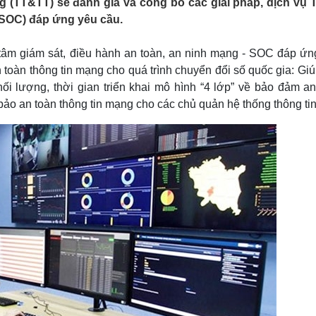
g (TT&TT) sẽ đánh giá và công bố các giải pháp, dịch vụ 
Lịch thi đấu bóng đá
Xe máy
(SOC) đáp ứng yêu cầu.
Thế giới thể thao
Tư vấn
eSports
V
Hậu trường
g tâm giám sát, điều hành an toàn, an ninh mạng - SOC đáp ứn
n toàn thông tin mạng cho quá trình chuyển đổi số quốc gia: Gi
Văn hóa
Giải trí
D
ối lượng, thời gian triển khai mô hình “4 lớp” về bảo đảm an
Sân khấu - Điện ảnh
Nghệ sĩ
ảo an toàn thông tin mạng cho các chủ quản hệ thống thông tin
Văn học
Thời trang
Âm nhạc
Sao Việt
c
Di sản