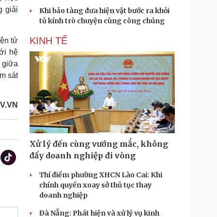
 giải
Khi bảo tàng đưa hiện vật bước ra khỏi
tủ kính trò chuyện cùng công chúng
KINH TẾ
iện tử
ới hệ
ả giữa
ám sát
OV.VN
Xử lý đến cùng vướng mắc, không
đẩy doanh nghiệp đi vòng
Thí điểm phường XHCN Lào Cai: Khi
chính quyền xoay sở thủ tục thay
doanh nghiệp
Đà Nẵng: Phát hiện và xử lý vụ kinh