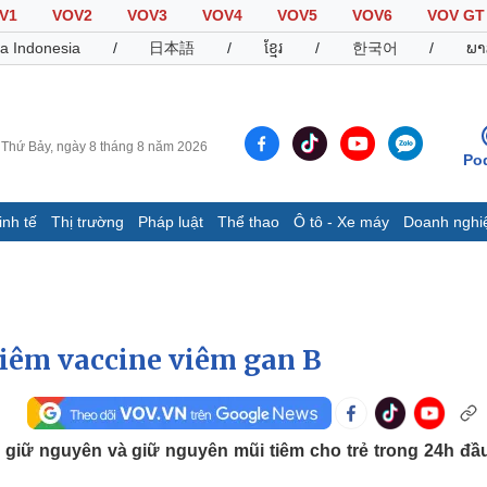
V1
VOV2
VOV3
VOV4
VOV5
VOV6
VOV GT
a Indonesia
/
日本語
/
ខ្មែរ
/
한국어
/
ພາ
Thứ Bảy, ngày 8 tháng 8 năm 2026
Po
inh tế
Thị trường
Pháp luật
Thể thao
Ô tô - Xe máy
Doanh nghi
Thế giới
Multimedia
K
Quan sát
Video
B
Cuộc sống đó đây
Ảnh
K
Hồ sơ
E-Magazine
tiêm vaccine viêm gan B
Infographic
Thể thao
Ô tô - Xe máy
D
giữ nguyên và giữ nguyên mũi tiêm cho trẻ trong 24h đầ
Bóng đá
Ô tô
T