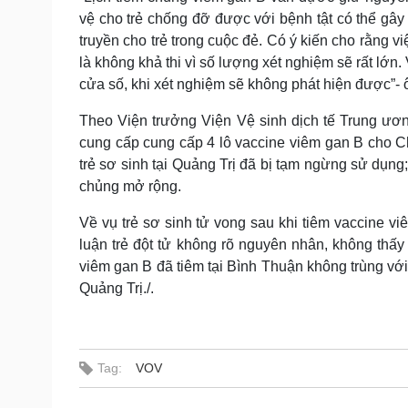
vệ cho trẻ chống đỡ được với bệnh tật có thể gâ
truyền cho trẻ trong cuộc đẻ. Có ý kiến cho rằng v
là không khả thi vì số lượng xét nghiệm sẽ rất lớ
cửa số, khi xét nghiệm sẽ không phát hiện được”- 
Theo Viện trưởng Viện Vệ sinh dịch tế Trung ươ
cung cấp cung cấp 4 lô vaccine viêm gan B cho Ch
trẻ sơ sinh tại Quảng Trị đã bị tạm ngừng sử dụng
chủng mở rộng.
Về vụ trẻ sơ sinh tử vong sau khi tiêm vaccine v
luận trẻ đột tử không rõ nguyên nhân, không thấy
viêm gan B đã tiêm tại Bình Thuận không trùng với
Quảng Trị./.
Tag:
VOV