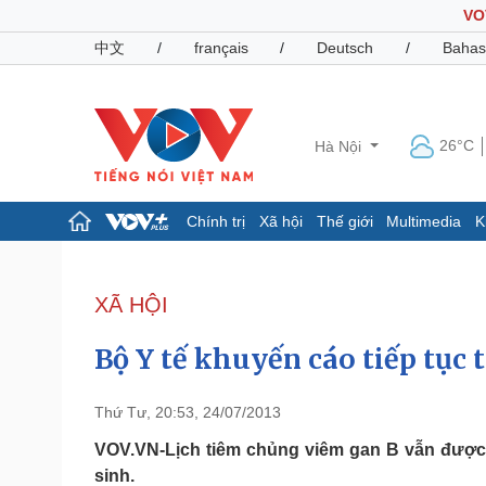
VO
中文
/
français
/
Deutsch
/
Bahas
26°C
Hà Nội
Chính trị
Xã hội
Thế giới
Multimedia
K
Chính trị
Xã hội
Đảng
Tin 24h
XÃ HỘI
Tổ chức nhân sự
Dự báo thời tiết
Quốc hội
Giáo dục
Bộ Y tế khuyến cáo tiếp tục 
Nhận diện sự thật
Dấu ấn VOV
Việc làm
Biển đảo
Thứ Tư, 20:53, 24/07/2013
Pháp luật
Quân sự - Quốc phòng
VOV.VN-Lịch tiêm chủng viêm gan B vẫn được 
sinh.
Vụ án
Vũ khí