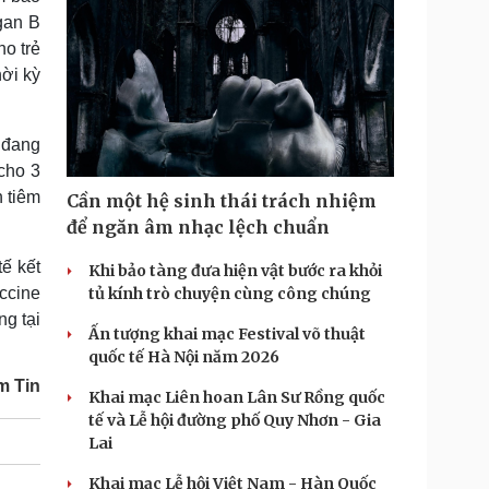
gan B
ho trẻ
hời kỳ
 đang
cho 3
h tiêm
Cần một hệ sinh thái trách nhiệm
để ngăn âm nhạc lệch chuẩn
ế kết
Khi bảo tàng đưa hiện vật bước ra khỏi
ccine
tủ kính trò chuyện cùng công chúng
ng tại
Ấn tượng khai mạc Festival võ thuật
quốc tế Hà Nội năm 2026
m Tin
Khai mạc Liên hoan Lân Sư Rồng quốc
tế và Lễ hội đường phố Quy Nhơn - Gia
Lai
Khai mạc Lễ hội Việt Nam - Hàn Quốc