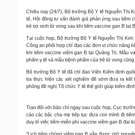
Tin nóng
Việt Nam
Tư vấn luật
Phân tích
Chiều nay (24/7), Bộ trưởng Bộ Y tế Nguyễn Thị K
tế, Hội đồng tư vấn đánh giá phản ứng sau tiêm c
trẻ sơ sinh tử vong sau khi tiêm vaccine gan B tạ
Sức khỏe
Đời sống
Tại cuộc họp, Bộ trưởng Bộ Y tế Nguyễn Thị Kim T
Dinh dưỡng - món ngon
Nhà đẹp
Công an phối hợp chỉ đạo các đơn vị chức năng liê
Cây thuốc
Blog
khi tiêm vaccine viêm gan B tại Quảng Trị. Mẫu v
Sản phụ khoa
Tình yêu - Gia đình
phẩm y tế và mẫu bệnh phẩm của trẻ tử vong cũng
Nhi khoa
Nam khoa
Bộ trưởng Bộ Y tế đã chỉ đạo Viện Kiểm định quốc
Làm đẹp - giảm cân
Phòng mạch online
tra thực hiện các xét nghiệm để sớm đưa ra kết
Ăn sạch sống khỏe
phòng đề nghị Tổ chức Y tế thế giới giúp kiểm địn
Cải chính
Trao đổi với báo chí ngay sau cuộc họp, Cục trư
cáo các bậc cha mẹ tiếp tục đưa con mình đi tiê
duy trì việc tiêm miễn phí vaccine viêm gan B đại tr
“Lịch tiêm chủng viêm gan B vẫn đựơc giữ nguyên