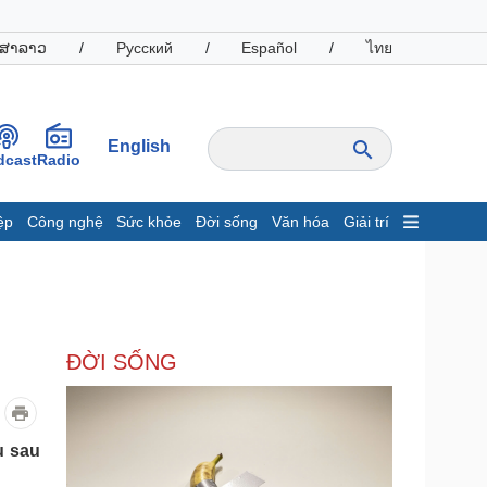
ສາລາວ
/
Русский
/
Español
/
ไทย
English
dcast
Radio
ệp
Công nghệ
Sức khỏe
Đời sống
Văn hóa
Giải trí
inh tế
Thị trường
ất động sản
Giá vàng
hởi nghiệp
Tiêu dùng
Tỷ giá
ĐỜI SỐNG
Chứng khoán
Giá cà phê
oanh nghiệp
Công nghệ
u sau
hông tin doanh nghiệp
Sành điệu