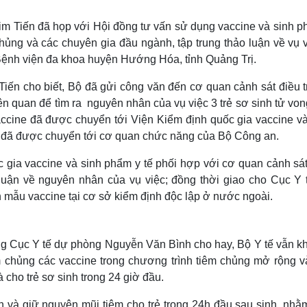
Lịch thi đấu bóng đá
Xe máy
Thế giới thể thao
Tư vấn
im Tiến đã họp với Hội đồng tư vấn sử dụng vaccine và sinh p
eSports
V
hủng và các chuyên gia đầu ngành, tập trung thảo luận về vụ v
Hậu trường
i Bệnh viện đa khoa huyện Hướng Hóa, tỉnh Quảng Trị.
Văn hóa
Giải trí
D
iến cho biết, Bộ đã gửi công văn đến cơ quan cảnh sát điều t
Sân khấu - Điện ảnh
Nghệ sĩ
n quan để tìm ra nguyên nhân của vụ việc 3 trẻ sơ sinh tử vo
Văn học
Thời trang
accine đã được chuyển tới Viện Kiểm định quốc gia vaccine và
Âm nhạc
Sao Việt
c
 đã được chuyển tới cơ quan chức năng của Bộ Công an.
Di sản
 gia vaccine và sinh phẩm y tế phối hợp với cơ quan cảnh sát
 luận về nguyên nhân của vụ việc; đồng thời giao cho Cục Y 
h mẫu vaccine tại cơ sở kiểm định độc lập ở nước ngoài.
ởng Cục Y tế dự phòng Nguyễn Văn Bình cho hay, Bộ Y tế vẫn k
m chủng các vaccine trong chương trình tiêm chủng mở rộng v
à cho trẻ sơ sinh trong 24 giờ đầu.
 và giữ nguyên mũi tiêm cho trẻ trong 24h đầu sau sinh, nhằ