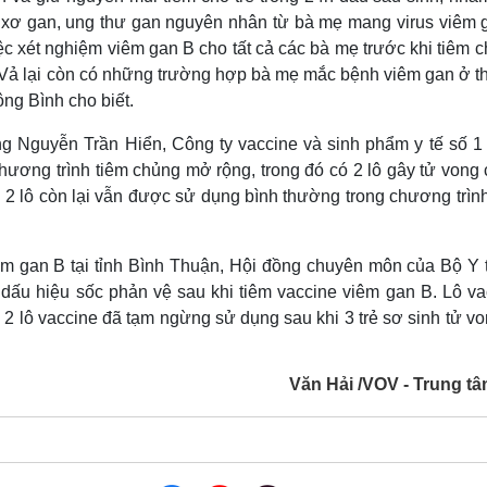
y xơ gan, ung thư gan nguyên nhân từ bà mẹ mang virus viêm 
iệc xét nghiệm viêm gan B cho tất cả các bà mẹ trước khi tiêm c
n. Vả lại còn có những trường hợp bà mẹ mắc bệnh viêm gan ở t
ông Bình cho biết.
ng Nguyễn Trần Hiển, Công ty vaccine và sinh phẩm y tế số 1
ương trình tiêm chủng mở rộng, trong đó có 2 lô gây tử vong 
; 2 lô còn lại vẫn được sử dụng bình thường trong chương trìn
iêm gan B tại tỉnh Bình Thuận, Hội đồng chuyên môn của Bộ Y t
 dấu hiệu sốc phản vệ sau khi tiêm vaccine viêm gan B. Lô va
 2 lô vaccine đã tạm ngừng sử dụng sau khi 3 trẻ sơ sinh tử vo
Văn Hải /VOV - Trung tâ