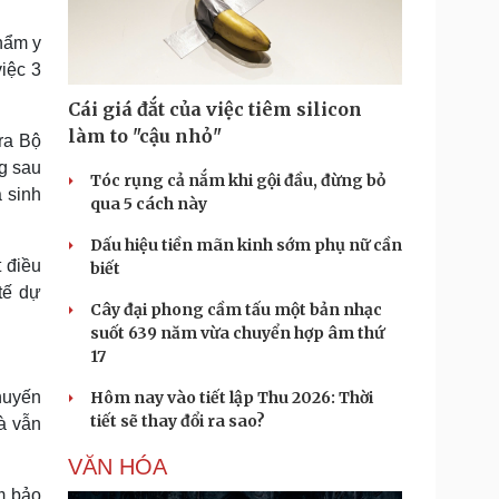
Doanh nghiệp 24h
Tin Công nghệ
Doanh nhân
Trải nghiệm
hẩm y
ì cộng đồng
Chuyển đổi số
iệc 3
Cái giá đắt của việc tiêm silicon
u lịch
Podcast
làm to "cậu nhỏ"
ra Bộ
Tư vấn
Câu chuyện thời sự
ng sau
Săn Tour
Đọc truyện đêm khuya
Tóc rụng cả nắm khi gội đầu, đừng bỏ
 sinh
heck-in
Cửa sổ tình yêu
qua 5 cách này
Kể chuyện cho bé
Dấu hiệu tiền mãn kinh sớm phụ nữ cần
Hạt giống tâm hồn
 điều
biết
tế dự
Cây đại phong cầm tấu một bản nhạc
suốt 639 năm vừa chuyển hợp âm thứ
17
huyến
Hôm nay vào tiết lập Thu 2026: Thời
tiết sẽ thay đổi ra sao?
à vẫn
VĂN HÓA
m bảo