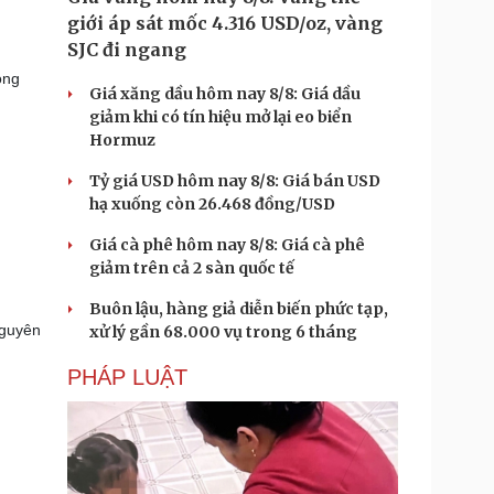
giới áp sát mốc 4.316 USD/oz, vàng
SJC đi ngang
ong
Giá xăng dầu hôm nay 8/8: Giá dầu
giảm khi có tín hiệu mở lại eo biển
Hormuz
Tỷ giá USD hôm nay 8/8: Giá bán USD
hạ xuống còn 26.468 đồng/USD
Giá cà phê hôm nay 8/8: Giá cà phê
giảm trên cả 2 sàn quốc tế
Buôn lậu, hàng giả diễn biến phức tạp,
nguyên
xử lý gần 68.000 vụ trong 6 tháng
PHÁP LUẬT