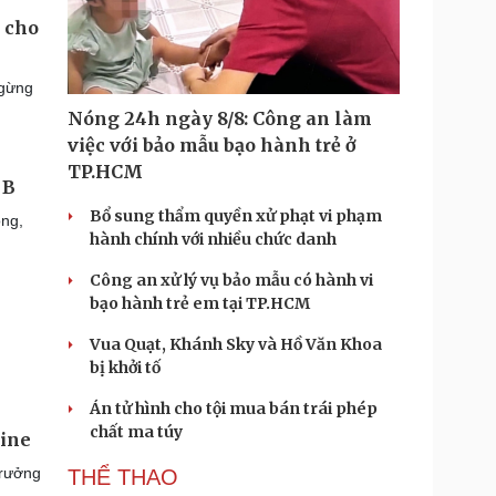
 cho
ngừng
Nóng 24h ngày 8/8: Công an làm
việc với bảo mẫu bạo hành trẻ ở
TP.HCM
 B
Bổ sung thẩm quyền xử phạt vi phạm
ong,
hành chính với nhiều chức danh
Công an xử lý vụ bảo mẫu có hành vi
bạo hành trẻ em tại TP.HCM
Vua Quạt, Khánh Sky và Hồ Văn Khoa
bị khởi tố
Án tử hình cho tội mua bán trái phép
chất ma túy
cine
trưởng
THỂ THAO