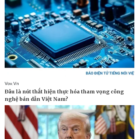
Pháp luật
Quân sự - Quốc phòng
Vụ án
Vũ khí
Tin nóng
Việt Nam
Tư vấn luật
Phân tích