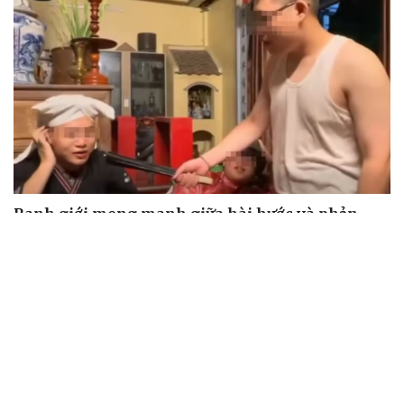
Ranh giới mong manh giữa hài hước và phản
cảm
Cháy lớn tại trung tâm thương mại ở TP. Đồng Nai
Hơn 300 người dân có hoàn cảnh khó khăn tham gia
phiên chợ 0 đồng tại An Giang
Đà Nẵng hỗ trợ thêm tiền đóng BHXH tự nguyện cho
người dân