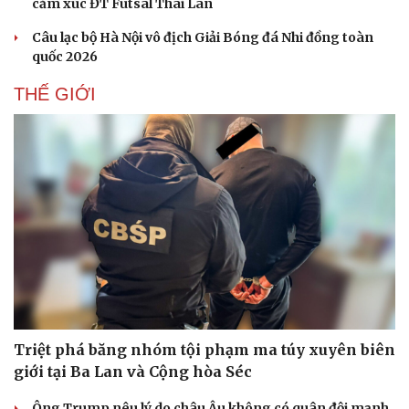
cảm xúc ĐT Futsal Thái Lan
Câu lạc bộ Hà Nội vô địch Giải Bóng đá Nhi đồng toàn
quốc 2026
THẾ GIỚI
Triệt phá băng nhóm tội phạm ma túy xuyên biên
giới tại Ba Lan và Cộng hòa Séc
Ông Trump nêu lý do châu Âu không có quân đội mạnh