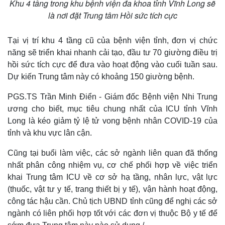
Khu 4 tầng trong khu bệnh viện đa khoa tỉnh Vĩnh Long sẽ
là nơi đặt Trung tâm Hồi sức tích cực
Tại vị trí khu 4 tầng cũ của bệnh viện tỉnh, đơn vị chức
năng sẽ triển khai nhanh cải tạo, đầu tư 70 giường điều trị
hồi sức tích cực để đưa vào hoạt động vào cuối tuần sau.
Dự kiến Trung tâm này có khoảng 150 giường bệnh.
PGS.TS Trần Minh Điển - Giám đốc Bệnh viện Nhi Trung
ương cho biết, mục tiêu chung nhất của ICU tỉnh Vĩnh
Long là kéo giảm tỷ lệ tử vong bệnh nhân COVID-19 của
tỉnh và khu vực lân cận.
Cũng tại buổi làm việc, các sở ngành liên quan đã thống
nhất phân công nhiệm vụ, cơ chế phối hợp về việc triển
khai Trung tâm ICU về cơ sở hạ tầng, nhân lực, vật lực
(thuốc, vật tư y tế, trang thiết bị y tế), vận hành hoạt động,
công tác hậu cần. Chủ tịch UBND tỉnh cũng để nghị các sở
ngành có liên phối hợp tốt với các đơn vị thuộc Bộ y tế để