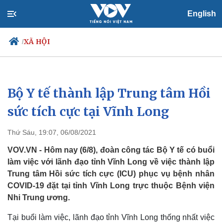
English
XÃ HỘI
/
Bộ Y tế thành lập Trung tâm Hồi
Chính trị
Xã hội
Đảng
Tin 24h
sức tích cực tại Vĩnh Long
Tổ chức nhân sự
Dự báo thời tiết
Quốc hội
Giáo dục
Thứ Sáu, 19:07, 06/08/2021
Nhận diện sự thật
Dấu ấn VOV
Việc làm
VOV.VN - Hôm nay (6/8), đoàn công tác Bộ Y tế có buổi
Biển đảo
làm việc với lãnh đạo tỉnh Vĩnh Long về việc thành lập
Trung tâm Hồi sức tích cực (ICU) phục vụ bệnh nhân
COVID-19 đặt tại tỉnh Vĩnh Long trực thuộc Bệnh viện
Nhi Trung ương.
Tại buổi làm việc, lãnh đạo tỉnh Vĩnh Long thống nhất việc