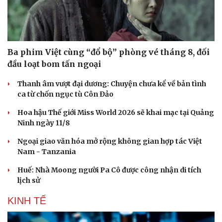
Thông tin doanh nghiệp
Sành điệu
Doanh nghiệp 24h
Tin Công nghệ
Doanh nhân
Trải nghiệm
Vì cộng đồng
Chuyển đổi số
Ba phim Việt cùng “đổ bộ” phòng vé tháng 8, đối
đầu loạt bom tấn ngoại
Thanh âm vượt đại dương: Chuyện chưa kể về bản tình
ca từ chốn ngục tù Côn Đảo
Hoa hậu Thế giới Miss World 2026 sẽ khai mạc tại Quảng
Ninh ngày 11/8
Ngoại giao văn hóa mở rộng không gian hợp tác Việt
Nam - Tanzania
Huế: Nhà Moong người Pa Cô được công nhận di tích
lịch sử
KINH TẾ