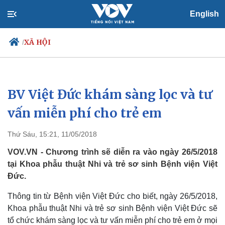
English
XÃ HỘI
/
BV Việt Đức khám sàng lọc và tư
Chính trị
Xã hội
Đảng
Tin 24h
vấn miễn phí cho trẻ em
Tổ chức nhân sự
Dự báo thời tiết
Quốc hội
Giáo dục
Thứ Sáu, 15:21, 11/05/2018
Nhận diện sự thật
Dấu ấn VOV
Việc làm
VOV.VN - Chương trình sẽ diễn ra vào ngày 26/5/2018
Biển đảo
tại Khoa phẫu thuật Nhi và trẻ sơ sinh Bệnh viện Việt
Đức.
Thông tin từ Bệnh viện Việt Đức cho biết, ngày 26/5/2018,
Khoa phẫu thuật Nhi và trẻ sơ sinh Bệnh viện Việt Đức sẽ
tổ chức khám sàng lọc và tư vấn miễn phí cho trẻ em ở mọi