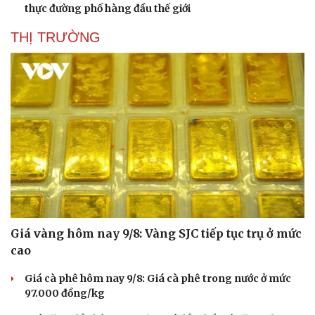
Cây thuốc
Blog
thực đường phố hàng đầu thế giới
Sản phụ khoa
Tình yêu - Gia đình
Nhi khoa
THỊ TRƯỜNG
Nam khoa
Làm đẹp - giảm cân
Phòng mạch online
Ăn sạch sống khỏe
Giá vàng hôm nay 9/8: Vàng SJC tiếp tục trụ ở mức
cao
Giá cà phê hôm nay 9/8: Giá cà phê trong nước ở mức
97.000 đồng/kg