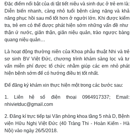
Đặc điểm nổi bật của dị tật tiết niệu và sinh dục ở trẻ em là:
Diễn biến nhanh, càng nhỏ tuổi bệnh càng nặng và khả
năng phục hồi sau mổ tốt hơn ở người lớn. Khi được kiểm
tra, trẻ em có thể được phát hiện sớm những vấn đề như
thận ứ nước, giãn thận, giãn niệu quản, trào ngược bàng
quang niệu quản…
Là hoạt động thường niên của Khoa phẫu thuật Nhi và trẻ
sơ sinh BV Việt Đức, chương trình khám sàng lọc và tư
vấn miễn phí được tổ chức nhằm giúp các em nhỏ phát
hiện bệnh sớm để có hướng điều trị tốt nhất.
Để đăng ký khám xin thực hiện một trong các bước sau:
1. Liên hệ số điện thoại 0964917337; Email:
nhivietduc@gmail.com
2. Đăng kí trực tiếp tại Văn phòng khoa tầng 5 nhà D, Bệnh
viện Hữu Nghị Việt Đức (40 Tràng Thi - Hoàn Kiếm - Hà
Nội) vào ngày 26/5/2018.