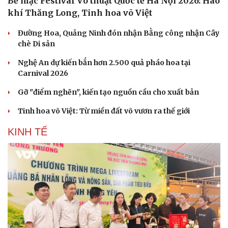
Bế mạc Festival Võ thuật Quốc tế Hà Nội 2026: Hào
Vì cộng đồng
Chuyển đổi số
khí Thăng Long, Tinh hoa võ Việt
Đường Hoa, Quảng Ninh đón nhận Bằng công nhận Cây
chè Di sản
Nghệ An dự kiến bắn hơn 2.500 quả pháo hoa tại
Carnival 2026
Gỡ "điểm nghẽn", kiến tạo nguồn cầu cho xuất bản
Tinh hoa võ Việt: Từ miền đất võ vươn ra thế giới
KINH TẾ