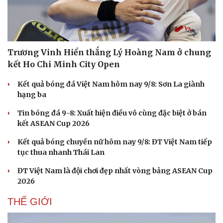
Văn hóa
Giải trí
Sân khấu - Điện ảnh
Nghệ sĩ
Trương Vinh Hiển thắng Lý Hoàng Nam ở chung
Văn học
Thời trang
kết Ho Chi Minh City Open
Âm nhạc
Sao Việt
Di sản
Kết quả bóng đá Việt Nam hôm nay 9/8: Sơn La giành
hạng ba
Tin bóng đá 9-8: Xuất hiện điều vô cùng đặc biệt ở bán
kết ASEAN Cup 2026
Kết quả bóng chuyền nữ hôm nay 9/8: ĐT Việt Nam tiếp
tục thua nhanh Thái Lan
ĐT Việt Nam là đội chơi đẹp nhất vòng bảng ASEAN Cup
2026
THẾ GIỚI