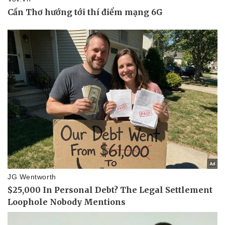
Pháp luật
Quân sự - Quốc phòng
Vụ án
Vũ khí
Tin nóng
Việt Nam
Tư vấn luật
Phân tích