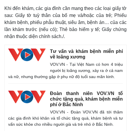
Khi đến khám, các gia đình cần mang theo các loại giấy tờ
sau: Giấy tờ tuỳ thân của bố mẹ và/hoặc của trẻ; Phiếu
khám bệnh, phiếu phẫu thuật, siêu âm, bệnh án… của các
lần khám trước (nếu có); Thẻ bảo hiểm y tế; Giấy chứng
nhận thuộc diện chính sách./.
Tư vấn và khám bệnh miễn phí
về loãng xương
VOV.VN - Tại Việt Nam có hơn 4 triệu
người bị loãng xương, xảy ra ở cả nam
Thế giới
Multimedia
và nữ, nhưng thường gặp ở phụ nữ độ tuổi sau mãn kinh.
Quan sát
Video
Cuộc sống đó đây
Ảnh
Đoàn thanh niên VOV.VN tổ
Hồ sơ
E-Magazine
chức tặng quà, khám bệnh miễn
Infographic
phí ở Bắc Ninh
VOV.VN - Đoàn VOV.VN đã tới thăm
các gia đình khó khăn và tổ chức tặng quà, khám bệnh và tư
vấn sức khỏe cho nhiều người già và trẻ nhỏ ở Bắc Ninh.