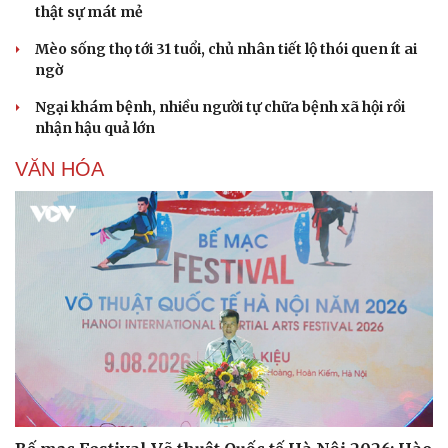
thật sự mát mẻ
Mèo sống thọ tới 31 tuổi, chủ nhân tiết lộ thói quen ít ai
ngờ
Ngại khám bệnh, nhiều người tự chữa bệnh xã hội rồi
nhận hậu quả lớn
VĂN HÓA
Doanh nghiệp
Công nghệ
Thông tin doanh nghiệp
Sành điệu
Doanh nghiệp 24h
Tin Công nghệ
Doanh nhân
Trải nghiệm