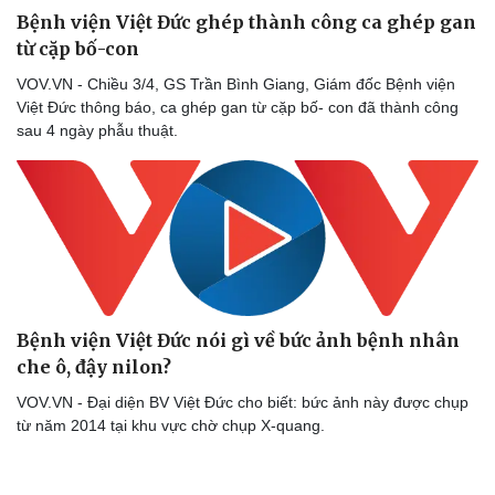
Bệnh viện Việt Đức ghép thành công ca ghép gan
từ cặp bố-con
VOV.VN - Chiều 3/4, GS Trần Bình Giang, Giám đốc Bệnh viện
Việt Đức thông báo, ca ghép gan từ cặp bố- con đã thành công
sau 4 ngày phẫu thuật.
Bệnh viện Việt Đức nói gì về bức ảnh bệnh nhân
che ô, đậy nilon?
Thể thao
Ô tô - Xe máy
Bóng đá
Ô tô
VOV.VN - Đại diện BV Việt Đức cho biết: bức ảnh này được chụp
Lịch thi đấu bóng đá
Xe máy
từ năm 2014 tại khu vực chờ chụp X-quang.
Thế giới thể thao
Tư vấn
eSports
Hậu trường