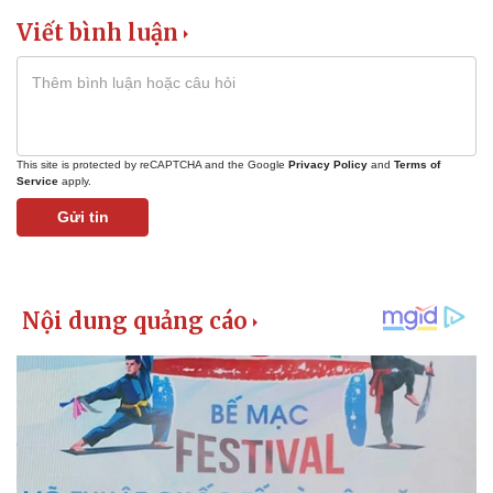
Viết bình luận
This site is protected by reCAPTCHA and the Google
Privacy Policy
and
Terms of
Service
apply.
Gửi tin
Kinh tế
Thị trường
Bất động sản
Giá vàng
Khởi nghiệp
Tiêu dùng
Tỷ giá
Chứng khoán
Giá cà phê