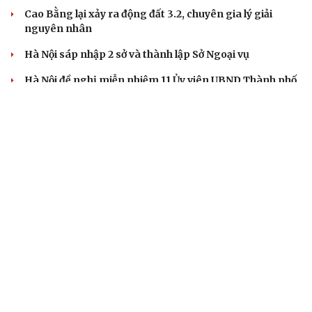
Cao Bằng lại xảy ra động đất 3.2, chuyên gia lý giải
nguyên nhân
Hà Nội sáp nhập 2 sở và thành lập Sở Ngoại vụ
Hà Nội đề nghị miễn nhiệm 11 Ủy viên UBND Thành phố
nhiệm kỳ 2026-2031
Sống sót thần kỳ sau 8 giờ lênh đênh trên biển nhờ kỹ
năng sinh tồn và phao xốp
DỰ BÁO THỜI TIẾT