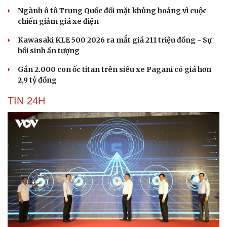
Ngành ô tô Trung Quốc đối mặt khủng hoảng vì cuộc
chiến giảm giá xe điện
Kawasaki KLE 500 2026 ra mắt giá 211 triệu đồng - Sự
Du lịch
Podcast
hồi sinh ấn tượng
Tư vấn
Câu chuyện thời sự
Gần 2.000 con ốc titan trên siêu xe Pagani có giá hơn
Săn Tour
Đọc truyện đêm khuya
2,9 tỷ đồng
check-in
Cửa sổ tình yêu
Kể chuyện cho bé
TIN 24H
Hạt giống tâm hồn