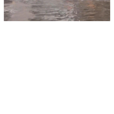
Thời tiết hôm nay 7/8: Mưa lớn bao trùm Bắc Bộ về
đêm và sáng
Thời tiết hôm nay 6/8: Bắc Bộ mưa lớn, Hà Nội có nơi
mưa rất to
Bão số 3 khiến biển động mạnh, tàu thuyền cần đề
phòng rủi ro
Bão số 3 suy yếu dần trên Biển Đông, không ảnh hưởng
đất liền Việt Nam
Bão số 3 bất ngờ đổi hướng, Biển Đông vẫn có gió giật
cấp 10
TIN 24H