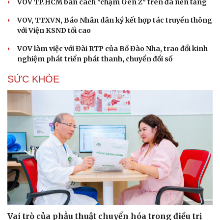
VOV TP.HCM bàn cách "chạm Gen Z" trên đa nền tảng
VOV, TTXVN, Báo Nhân dân ký kết hợp tác truyền thông
với Viện KSND tối cao
VOV làm việc với Đài RTP của Bồ Đào Nha, trao đổi kinh
nghiệm phát triển phát thanh, chuyển đổi số
SỨC KHỎE
Vai trò của phẫu thuật chuyển hóa trong điều trị