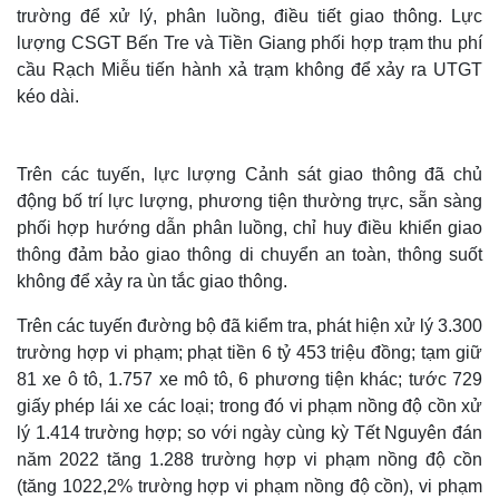
trường để xử lý, phân luồng, điều tiết giao thông. Lực
lượng CSGT Bến Tre và Tiền Giang phối hợp trạm thu phí
cầu Rạch Miễu tiến hành xả trạm không để xảy ra UTGT
kéo dài.
Trên các tuyến, lực lượng Cảnh sát giao thông đã chủ
động bố trí lực lượng, phương tiện thường trực, sẵn sàng
phối hợp hướng dẫn phân luồng, chỉ huy điều khiển giao
Thế giới
Multimedia
thông đảm bảo giao thông di chuyển an toàn, thông suốt
Quan sát
Video
không để xảy ra ùn tắc giao thông.
Cuộc sống đó đây
Ảnh
Hồ sơ
E-Magazine
Trên các tuyến đường bộ đã kiểm tra, phát hiện xử lý 3.300
Infographic
trường hợp vi phạm; phạt tiền 6 tỷ 453 triệu đồng; tạm giữ
81 xe ô tô, 1.757 xe mô tô, 6 phương tiện khác; tước 729
giấy phép lái xe các loại; trong đó vi phạm nồng độ cồn xử
lý 1.414 trường hợp; so với ngày cùng kỳ Tết Nguyên đán
năm 2022 tăng 1.288 trường hợp vi phạm nồng độ cồn
(tăng 1022,2% trường hợp vi phạm nồng độ cồn), vi phạm