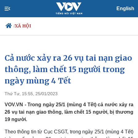
English
XÃ HỘI
/
Cả nước xảy ra 26 vụ tai nạn giao
Chính trị
Xã hội
Đảng
Tin 24h
thông, làm chết 15 người trong
Tổ chức nhân sự
Dự báo thời tiết
ngày mùng 4 Tết
Quốc hội
Giáo dục
Nhận diện sự thật
Dấu ấn VOV
Việc làm
Thứ Tư, 15:55, 25/01/2023
Biển đảo
VOV.VN - Trong ngày 25/1 (mùng 4 Tết) cả nước xảy ra
26 vụ tai nạn giao thông, làm chết 15 người, bị thương
19 người.
Theo thông tin từ Cục CSGT, trong ngày 25/1 (mùng 4 Tết)