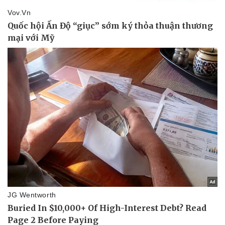
Pháp luật
Quân sự - Quốc phòng
Vụ án
Vũ khí
Tin nóng
Việt Nam
Tư vấn luật
Phân tích