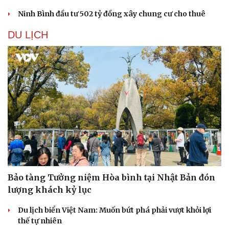
Ninh Bình đầu tư 502 tỷ đồng xây chung cư cho thuê
DU LỊCH
Sức khỏe
Đời sống
Dinh dưỡng - món ngon
Nhà đẹp
Cây thuốc
Blog
Sản phụ khoa
Tình yêu - Gia đình
Nhi khoa
Nam khoa
Làm đẹp - giảm cân
Phòng mạch online
Ăn sạch sống khỏe
Bảo tàng Tưởng niệm Hòa bình tại Nhật Bản đón
lượng khách kỷ lục
Du lịch biển Việt Nam: Muốn bứt phá phải vượt khỏi lợi
thế tự nhiên